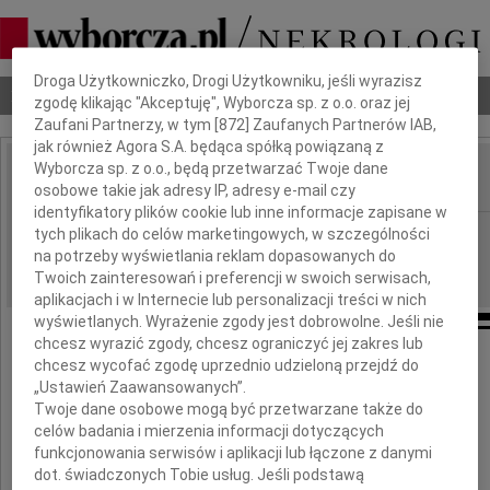
Dbamy o Twoją prywatność
Droga Użytkowniczko, Drogi Użytkowniku, jeśli wyrazisz
Nekrologi
Odeszli
Poradnik pogrzebowy
zgodę klikając "Akceptuję", Wyborcza sp. z o.o. oraz jej
Zaufani Partnerzy, w tym [
872
] Zaufanych Partnerów IAB,
jak również Agora S.A. będąca spółką powiązaną z
Wyborcza sp. z o.o., będą przetwarzać Twoje dane
osobowe takie jak adresy IP, adresy e-mail czy
IMIĘ I NAZWISKO:
identyfikatory plików cookie lub inne informacje zapisane w
Bydgoszcz
tych plikach do celów marketingowych, w szczególności
REGION:
na potrzeby wyświetlania reklam dopasowanych do
21.09.2015
DATA EMISJI:
Twoich zainteresowań i preferencji w swoich serwisach,
aplikacjach i w Internecie lub personalizacji treści w nich
wyświetlanych. Wyrażenie zgody jest dobrowolne. Jeśli nie
chcesz wyrazić zgody, chcesz ograniczyć jej zakres lub
chcesz wycofać zgodę uprzednio udzieloną przejdź do
Arkadiuszowi Kęsickiemu
„Ustawień Zaawansowanych”.
Twoje dane osobowe mogą być przetwarzane także do
celów badania i mierzenia informacji dotyczących
wyrazy głębokiego współczucia
funkcjonowania serwisów i aplikacji lub łączone z danymi
dot. świadczonych Tobie usług. Jeśli podstawą
z powodu śmierci