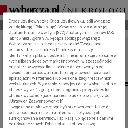
Dbamy o Twoją prywatność
Droga Użytkowniczko, Drogi Użytkowniku, jeśli wyrazisz
Nekrologi
Odeszli
Poradnik pogrzebowy
zgodę klikając "Akceptuję", Wyborcza sp. z o.o. oraz jej
Zaufani Partnerzy, w tym [
872
] Zaufanych Partnerów IAB,
jak również Agora S.A. będąca spółką powiązaną z
Wyborcza sp. z o.o., będą przetwarzać Twoje dane
osobowe takie jak adresy IP, adresy e-mail czy
IMIĘ I NAZWISKO:
identyfikatory plików cookie lub inne informacje zapisane w
Bydgoszcz
tych plikach do celów marketingowych, w szczególności
REGION:
na potrzeby wyświetlania reklam dopasowanych do
15.09.2015
DATA EMISJI:
Twoich zainteresowań i preferencji w swoich serwisach,
aplikacjach i w Internecie lub personalizacji treści w nich
wyświetlanych. Wyrażenie zgody jest dobrowolne. Jeśli nie
chcesz wyrazić zgody, chcesz ograniczyć jej zakres lub
chcesz wycofać zgodę uprzednio udzieloną przejdź do
Wyrazy głębokiego współczucia
„Ustawień Zaawansowanych”.
z powodu śmierci
Twoje dane osobowe mogą być przetwarzane także do
celów badania i mierzenia informacji dotyczących
Syna
funkcjonowania serwisów i aplikacji lub łączone z danymi
dot. świadczonych Tobie usług. Jeśli podstawą