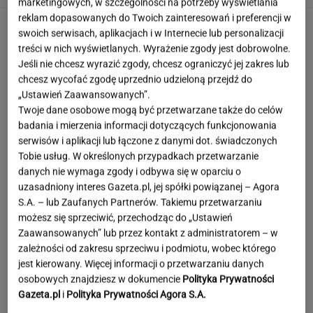
marketingowych, w szczególności na potrzeby wyświetlania
reklam dopasowanych do Twoich zainteresowań i preferencji w
swoich serwisach, aplikacjach i w Internecie lub personalizacji
treści w nich wyświetlanych. Wyrażenie zgody jest dobrowolne.
Jeśli nie chcesz wyrazić zgody, chcesz ograniczyć jej zakres lub
chcesz wycofać zgodę uprzednio udzieloną przejdź do
„Ustawień Zaawansowanych”.
Twoje dane osobowe mogą być przetwarzane także do celów
badania i mierzenia informacji dotyczących funkcjonowania
serwisów i aplikacji lub łączone z danymi dot. świadczonych
Tobie usług. W określonych przypadkach przetwarzanie
danych nie wymaga zgody i odbywa się w oparciu o
uzasadniony interes Gazeta.pl, jej spółki powiązanej – Agora
S.A. – lub Zaufanych Partnerów. Takiemu przetwarzaniu
możesz się sprzeciwić, przechodząc do „Ustawień
Zaawansowanych” lub przez kontakt z administratorem – w
zależności od zakresu sprzeciwu i podmiotu, wobec którego
jest kierowany. Więcej informacji o przetwarzaniu danych
Angelina Jolie pod presją. Brad Pitt domaga
osobowych znajdziesz w dokumencie
Polityka Prywatności
się ujawnienia dokumentów
Gazeta.pl
i
Polityka Prywatności Agora S.A.