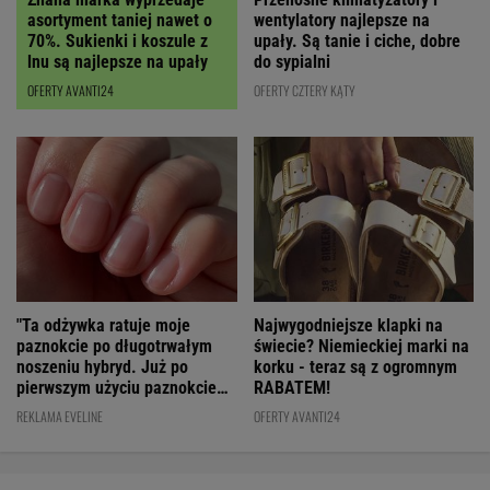
asortyment taniej nawet o
wentylatory najlepsze na
70%. Sukienki i koszule z
upały. Są tanie i ciche, dobre
lnu są najlepsze na upały
do sypialni
OFERTY AVANTI24
OFERTY CZTERY KĄTY
"Ta odżywka ratuje moje
Najwygodniejsze klapki na
paznokcie po długotrwałym
świecie? Niemieckiej marki na
noszeniu hybryd. Już po
korku - teraz są z ogromnym
pierwszym użyciu paznokcie
RABATEM!
są utwardzone"
REKLAMA EVELINE
OFERTY AVANTI24