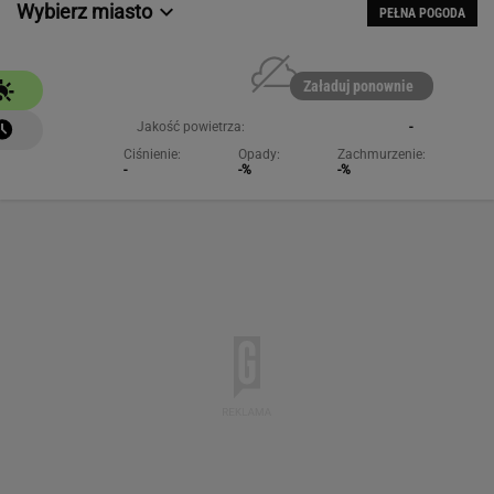
Wybierz miasto
PEŁNA POGODA
Załaduj ponownie
Jakość powietrza:
-
Ciśnienie:
Opady:
Zachmurzenie:
-
-%
-%