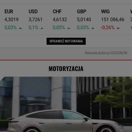
EUR
USD
CHF
GBP
WIG
4,3019
3,7261
4,6132
5,0140
151 086,46
0,03%
0,1%
0,05%
0,03%
-0,26%
SPRAWDŹ NOTOWANIA
Notowania dostarcza VIA24ONLINE
MOTORYZACJA