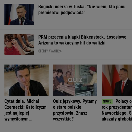
Bogucki uderza w Tuska. "Nie wiem, kto panu
premierowi podpowiada"
PRM przecenia klapki Birkenstock. Łososiowe
Arizona to wakacyjny hit do walizki
OFERTY AVANTI24
Cytat dnia. Michał
Quiz językowy. Pytamy
Polacy o
Czernecki: Katolicyzm
o stare polskie
rok prezydentur
jest najlepiej
przysłowia. Znasz
Nawrockiego. 
wymyślonym
wszystkie?
ukazały głębok
interesem...
podziały