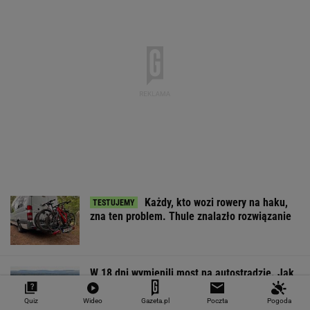
Każdy, kto wozi rowery na haku,
zna ten problem. Thule znalazło rozwiązanie
W 18 dni wymienili most na autostradzie. Jak
to w ogóle możliwe?
Quiz
Wideo
Gazeta.pl
Poczta
Pogoda