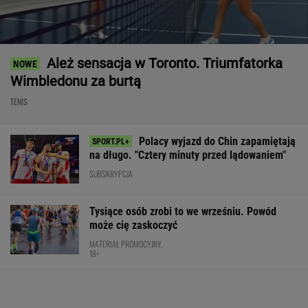
Ależ sensacja w Toronto. Triumfatorka
Wimbledonu za burtą
TENIS
Polacy wyjazd do Chin zapamiętają
na długo. "Cztery minuty przed lądowaniem"
SUBSKRYPCJA
Tysiące osób zrobi to we wrześniu. Powód
może cię zaskoczyć
MATERIAŁ PROMOCYJNY,
18+