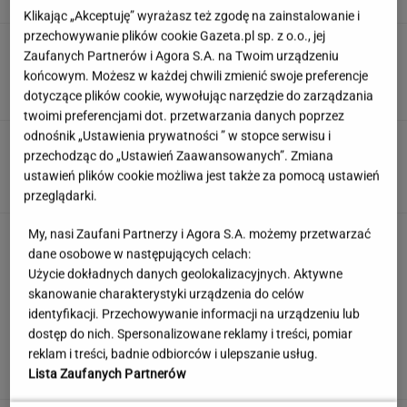
Klikając „Akceptuję” wyrażasz też zgodę na zainstalowanie i
przechowywanie plików cookie Gazeta.pl sp. z o.o., jej
Prawdziwa bomba dla kibiców. Oto co trafi do
Zaufanych Partnerów i Agora S.A. na Twoim urządzeniu
otwartej telewizji
końcowym. Możesz w każdej chwili zmienić swoje preferencje
KACPER SOSNOWSKI
dotyczące plików cookie, wywołując narzędzie do zarządzania
twoimi preferencjami dot. przetwarzania danych poprzez
odnośnik „Ustawienia prywatności ” w stopce serwisu i
Quiz filmowy - aktorzy PRL. Tylko 10%
przechodząc do „Ustawień Zaawansowanych”. Zmiana
najlepszych z was zgarnie maksa!
ustawień plików cookie możliwa jest także za pomocą ustawień
przeglądarki.
My, nasi Zaufani Partnerzy i Agora S.A. możemy przetwarzać
Nie każdy kryzys zaczyna się od złych ocen.
Ten sygnał najczęściej jest ignorowany
dane osobowe w następujących celach:
Użycie dokładnych danych geolokalizacyjnych. Aktywne
MATERIAŁ PROMOCYJNY
skanowanie charakterystyki urządzenia do celów
identyfikacji. Przechowywanie informacji na urządzeniu lub
"Kiedy dopytuję, co się stało z
dostęp do nich. Spersonalizowane reklamy i treści, pomiar
moją babcią, mówi, że mam nie pytać"
reklam i treści, badnie odbiorców i ulepszanie usług.
SUBSKRYPCJA
Lista Zaufanych Partnerów