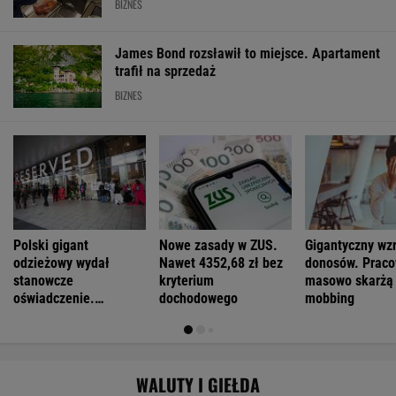
BIZNES
James Bond rozsławił to miejsce. Apartament
trafił na sprzedaż
BIZNES
Polski gigant
Nowe zasady w ZUS.
Gigantyczny wz
odzieżowy wydał
Nawet 4352,68 zł bez
donosów. Praco
stanowcze
kryterium
masowo skarżą 
oświadczenie.
dochodowego
mobbing
"Nieprawdziwe
informacje"
WALUTY I GIEŁDA