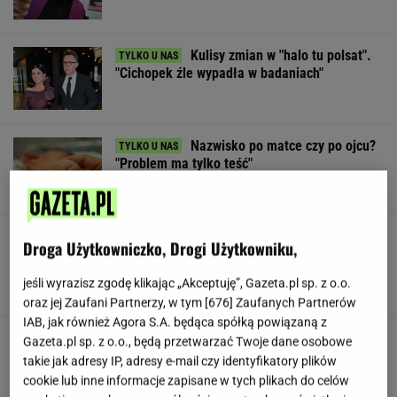
Kulisy zmian w "halo tu polsat".
"Cichopek źle wypadła w badaniach"
Nazwisko po matce czy po ojcu?
"Problem ma tylko teść"
Huczne świętowanie, a potem
Droga Użytkowniczko, Drogi Użytkowniku,
perturbacje. Polacy zapamiętają ten wyjazd na
długo
jeśli wyrazisz zgodę klikając „Akceptuję”, Gazeta.pl sp. z o.o.
SUBSKRYPCJA
oraz jej Zaufani Partnerzy, w tym [
676
] Zaufanych Partnerów
IAB, jak również Agora S.A. będąca spółką powiązaną z
W USA szykują przepis, który może zmienić
Gazeta.pl sp. z o.o., będą przetwarzać Twoje dane osobowe
zasady zakupów w sklepach
takie jak adresy IP, adresy e-mail czy identyfikatory plików
cookie lub inne informacje zapisane w tych plikach do celów