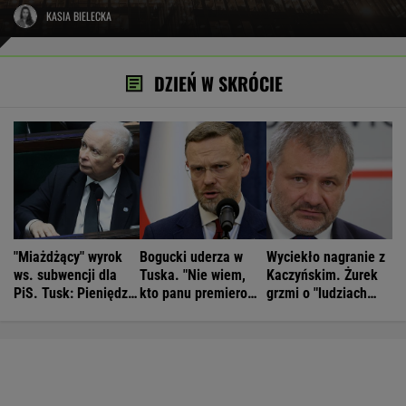
KASIA BIELECKA
DZIEŃ W SKRÓCIE
"Miażdżący" wyrok
Bogucki uderza w
Wyciekło nagranie z
ws. subwencji dla
Tuska. "Nie wiem,
Kaczyńskim. Żurek
PiS. Tusk: Pieniędzy
kto panu premierowi
grzmi o "ludziach
nie będzie
podpowiada"
Ziobry"