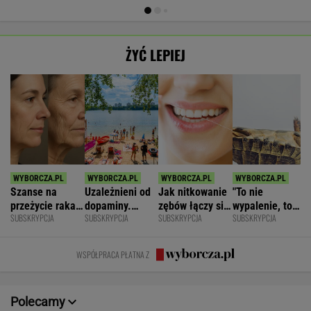
ŻYĆ LEPIEJ
Szanse na
Uzależnieni od
Jak nitkowanie
"To nie
przeżycie raka
dopaminy.
zębów łączy się
wypalenie, to
SUBSKRYPCJA
SUBSKRYPCJA
SUBSKRYPCJA
SUBSKRYPCJA
widać na
Psychiatra o
ze zdrowiem
nie depresja".
twarzy?
pułapkach zbyt
mózgu
Światowe
Zaskakujące
łatwego życia
zjawisko
WSPÓŁPRACA PŁATNA Z
badania
dotarło do
Polski
Polecamy