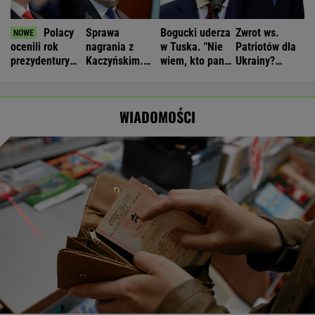
Polacy
Sprawa
Bogucki uderza
Zwrot ws.
ocenili rok
nagrania z
w Tuska. "Nie
Patriotów dla
prezydentury
Kaczyńskim.
wiem, kto panu
Ukrainy?
Nawrockiego.
Żurek poruszył
premierowi
Reuters:
Sondaże
temat ludzi
podpowiada"
Rozważane są
ukazały
Ziobry
trzy
WIADOMOŚCI
głębokie
możliwości
podziały