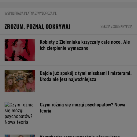
WSPÓŁPRACA PŁATNA Z WYBORCZA.PL
ZROZUM, POZNAJ, ODKRYWAJ
SEKCJA Z SUBSKRYPCJĄ
Kobiety z Zieleniaka krzyczały całe noce. Ale
ich cierpienie wymazano
Dajcie już spokój z tymi misskami i misterami.
Uroda nie jest najważniejsza
Czym różnią się mózgi psychopatów? Nowa
teoria