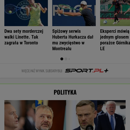
Dwa sety morderczej
Spiżowy serwis
Eksperci mówią
walki Linette. Tak
Huberta Hurkacza dał
jednym głosem
zagrała w Toronto
mu zwycięstwo w
porażce Górnika
Montrealu
LE
WIĘCEJ NIŻ WYNIK. SUBSKRYBUJ
POLITYKA