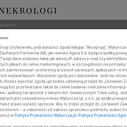
ogrzebowy
tność
Szukaj
ogi Użytkowniku, jeśli wyrazisz zgodę klikając "Akceptuję", Wyborcza sp
Imię i na
 Zaufanych Partnerów IAB, jak również Agora S.A. będąca spółką powi
Twoje dane osobowe takie jak adresy IP, adresy e-mail czy identyfikato
 tych plikach do celów marketingowych, w szczególności na potrzeby 
 zainteresowań i preferencji w swoich serwisach, aplikacjach i w Int
w nich wyświetlanych. Wyrażenie zgody jest dobrowolne. Jeśli nie chce
INNE NE
 lub chcesz wycofać zgodę uprzednio udzieloną przejdź do „Ustawień
06.0
gą być przetwarzane także do celów badania i mierzenia informacji
Sylwi
w i aplikacji lub łączone z danymi dot. świadczonych Tobie usług. Jeś
przyjeliśmy wiadomość o śmierci
05.0
nych jest uzasadniony interes Wyborcza sp. z o.o., jej spółki powiąza
Arlec
masz prawo wyrazić sprzeciw. Aby to zrobić przejdź do „Ustawień Z
ana Napierały
30.0
istratorem – w zależności od zakresu sprzeciwu i podmiotu, wobec któ
Pani 
dziesz w
Polityce Prywatności Wyborcza.pl
i
Polityce Prywatności Agor
Janus
Z głę
rektora Oddziału PZU Życie w Bydgoszczy.
ceptuję" wyrażasz zgodę na zainstalowanie i przechowywanie plików t