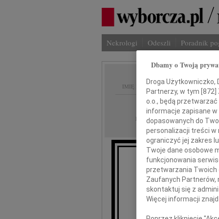
Nekrologi
Odeszli
Poradnik p
Dbamy o Twoją prywa
Droga Użytkowniczko, Dr
IMIĘ I NAZWISKO:
Partnerzy, w tym [
872
]
o.o., będą przetwarzać 
Bydgoszcz
REGION:
informacje zapisane w
27.08.2015
DATA EMISJI:
dopasowanych do Twoich
personalizacji treści 
ograniczyć jej zakres
Twoje dane osobowe mo
funkcjonowania serwisó
Z żalem 
przetwarzania Twoich da
Zaufanych Partnerów, 
J
skontaktuj się z admin
Więcej informacji znaj
wieloletniego Dy
Poprzez kliknięcie "Ak