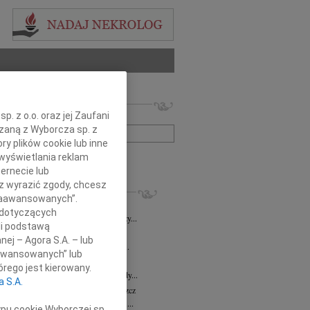
 nekrologów i wspomnień
. z o.o. oraz jej Zaufani
zwisko lub numer ogłoszenia:
ązaną z Wyborcza sp. z
ry plików cookie lub inne
wyświetlania reklam
+ szukanie zaawansowane
ernecie lub
sz wyrazić zgody, chcesz
KROLOGI
 Zaawansowanych”.
8.2026
Bydgoszcz
 dotyczących
i Kramkowskiej wraz z Rodziną wyrazy...
li podstawą
8.2026
Bydgoszcz
nej – Agora S.A. – lub
ie Stanisławskiej oraz Jej Najbliższym...
aawansowanych” lub
7.2026
Bydgoszcz
rego jest kierowany.
Elżbiecie Skwierzyńskiej Członkini Rady...
a S.A.
z Ostoja-Zagórski
15.07.2026
Bydgoszcz
bokim smutkiem żegnamy prof. dr. hab....
ypu cookie Wyborczej sp.