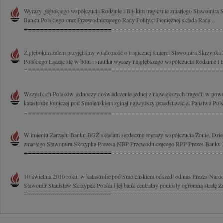
Wyrazy głębokiego współczucia Rodzinie i Bliskim tragicznie zmarłego Sławomira
Banku Polskiego oraz Przewodniczącego Rady Polityki Pieniężnej składa Rada...
Z głębokim żalem przyjęliśmy wiadomość o tragicznej śmierci Sławomira Skrzypk
Polskiego Łącząc się w bólu i smutku wyrazy najgłębszego współczucia Rodzinie i B
Wszystkich Polaków jednoczy doświadczenie jednej z największych tragedii w powoj
katastrofie lotniczej pod Smoleńskiem zginął najwyższy przedstawiciel Państwa Polsk
W imieniu Zarządu Banku BGŻ składam serdeczne wyrazy współczucia Żonie, Dziecio
zmarłego Sławomira Skrzypka Prezesa NBP Przewodniczącego RPP Prezes Banku 
10 kwietnia 2010 roku, w katastrofie pod Smoleńskiem odszedł od nas Prezes Na
Sławomir Stanisław Skrzypek Polska i jej bank centralny poniosły ogromną stratę Zar