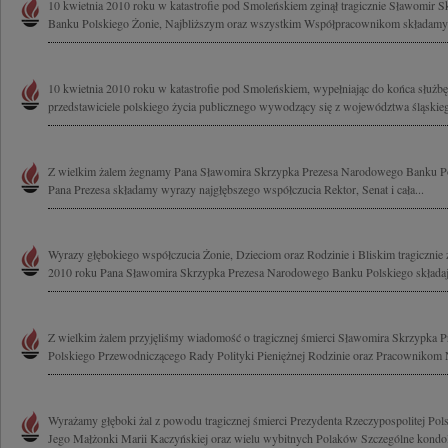
10 kwietnia 2010 roku w katastrofie pod Smoleńskiem zginął tragicznie Sławomir
Banku Polskiego Żonie, Najbliższym oraz wszystkim Współpracownikom składamy 
10 kwietnia 2010 roku w katastrofie pod Smoleńskiem, wypełniając do końca służbę 
przedstawiciele polskiego życia publicznego wywodzący się z województwa śląskieg
Z wielkim żalem żegnamy Pana Sławomira Skrzypka Prezesa Narodowego Banku Pol
Pana Prezesa składamy wyrazy najgłębszego współczucia Rektor, Senat i cała...
Wyrazy głębokiego współczucia Żonie, Dzieciom oraz Rodzinie i Bliskim tragicznie
2010 roku Pana Sławomira Skrzypka Prezesa Narodowego Banku Polskiego składają
Z wielkim żalem przyjęliśmy wiadomość o tragicznej śmierci Sławomira Skrzypka
Polskiego Przewodniczącego Rady Polityki Pieniężnej Rodzinie oraz Pracownikom
Wyrażamy głęboki żal z powodu tragicznej śmierci Prezydenta Rzeczypospolitej Pol
Jego Małżonki Marii Kaczyńskiej oraz wielu wybitnych Polaków Szczególne kondole