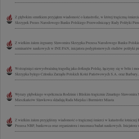
Z głębokim smutkiem przyjąłem wiadomość o katastrofie, w której tragiczną śmierci
Skrzypek Prezes Narodowego Banku Polskiego Przewodniczący Rady Polityki Pieni
Z wielkim żalem żegnamy Sławomira Skrzypka Prezesa Narodowego Banku Polskieg
seminariów naukowych w INE PAN, inicjatora podyplomowych studiów polityki pie
Wstrząśnięci niewyobrażalną tragedią jaka dotknęła Polskę, łączymy się w bólu i mo
Skrzypka byłego Członka Zarządu Polskich Kolei Państwowych S.A. oraz Barbary..
Wyrazy głębokiego współczucia Rodzinie i Bliskim tragicznie Zmarłego Sławomira 
Mieszkańców Sławkowa składają Rada Miejska i Burmistrz Miasta
Z wielkim żalem przyjęliśmy wiadomość o tragicznej śmierci w katastrofie lotnicze
Prezesa NBP, bankowca oraz organizatora i mecenasa badań naukowych. Inicjatora w