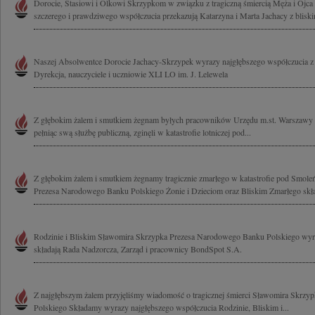
Dorocie, Stasiowi i Olkowi Skrzypkom w związku z tragiczną śmiercią Męża i Ojc
szczerego i prawdziwego współczucia przekazują Katarzyna i Marta Jachacy z blisk
Naszej Absolwentce Dorocie Jachacy-Skrzypek wyrazy najgłębszego współczucia z
Dyrekcja, nauczyciele i uczniowie XLI LO im. J. Lelewela
Z głębokim żalem i smutkiem żegnam byłych pracowników Urzędu m.st. Warszawy 
pełniąc swą służbę publiczną, zginęli w katastrofie lotniczej pod...
Z głębokim żalem i smutkiem żegnamy tragicznie zmarłego w katastrofie pod Smol
Prezesa Narodowego Banku Polskiego Żonie i Dzieciom oraz Bliskim Zmarłego skł
Rodzinie i Bliskim Sławomira Skrzypka Prezesa Narodowego Banku Polskiego wyra
składają Rada Nadzorcza, Zarząd i pracownicy BondSpot S.A.
Z najgłębszym żalem przyjęliśmy wiadomość o tragicznej śmierci Sławomira Skrz
Polskiego Składamy wyrazy najgłębszego współczucia Rodzinie, Bliskim i...