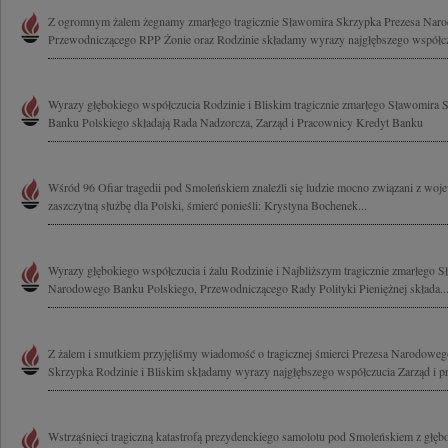
Z ogromnym żalem żegnamy zmarłego tragicznie Sławomira Skrzypka Prezesa Nar
Przewodniczącego RPP Żonie oraz Rodzinie składamy wyrazy najgłębszego współczu
Wyrazy głębokiego współczucia Rodzinie i Bliskim tragicznie zmarłego Sławomira
Banku Polskiego składają Rada Nadzorcza, Zarząd i Pracownicy Kredyt Banku
Wśród 96 Ofiar tragedii pod Smoleńskiem znaleźli się ludzie mocno związani z woj
zaszczytną służbę dla Polski, śmierć ponieśli: Krystyna Bochenek...
Wyrazy głębokiego współczucia i żalu Rodzinie i Najbliższym tragicznie zmarłego 
Narodowego Banku Polskiego, Przewodniczącego Rady Polityki Pieniężnej składa..
Z żalem i smutkiem przyjęliśmy wiadomość o tragicznej śmierci Prezesa Narodowe
Skrzypka Rodzinie i Bliskim składamy wyrazy najgłębszego współczucia Zarząd i pr
Wstrząśnięci tragiczną katastrofą prezydenckiego samolotu pod Smoleńskiem z głę