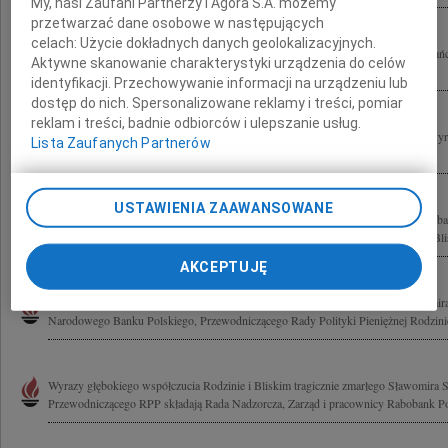
My, nasi Zaufani Partnerzy i Agora S.A. możemy
przetwarzać dane osobowe w następujących
celach:
Użycie dokładnych danych geolokalizacyjnych.
Z głębokim żalem i smutkiem przyjęliśmy wiadomość o tragicznej śmierci Mieszka
Aktywne skanowanie charakterystyki urządzenia do celów
bólem serca żegnamy gen. Franciszka Gągora Szefa Sztabu Generalnego...
identyfikacji. Przechowywanie informacji na urządzeniu lub
dostęp do nich. Spersonalizowane reklamy i treści, pomiar
reklam i treści, badnie odbiorców i ulepszanie usług.
Rodzinie i Bliskim Sławomira Skrzypka Prezesa Narodowego Banku Polskiego wyra
Lista Zaufanych Partnerów
składają Rada Nadzorcza, Zarząd i pracownicy BondSpot S.A.
USTAWIENIA ZAAWANSOWANE
Zachowamy na zawsze w pamięci życzliwość i wsparcie, okazywane inicjatywom 
naszej uczelni przez Sławomira S. Skrzypka Prezesa Banku Polskiego Rodzinie i Bli
AKCEPTUJĘ
Z głębokim żalem i smutkiem przyjęliśmy wiadomość o tragicznej śmierci Sławomir
Narodowego Banku Polskiego, Przewodniczącego Rady Polityki Pieniężnej Rodzini
Wyrazy głębokiego współczucia Rodzinie i Bliskim tragicznie zmarłego Sławomira
Przewodniczącego RPP składają Rada Nadzorcza, Zarząd i pracownicy Rabobank P