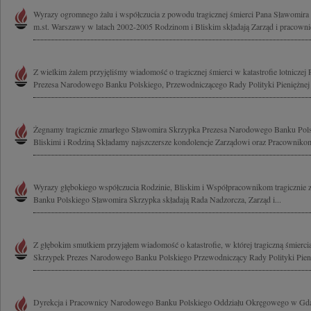
Wyrazy ogromnego żalu i współczucia z powodu tragicznej śmierci Pana Sławomira
m.st. Warszawy w latach 2002-2005 Rodzinom i Bliskim składają Zarząd i pracownic
Z wielkim żalem przyjęliśmy wiadomość o tragicznej śmierci w katastrofie lotnicze
Prezesa Narodowego Banku Polskiego, Przewodniczącego Rady Polityki Pieniężnej 
Żegnamy tragicznie zmarłego Sławomira Skrzypka Prezesa Narodowego Banku Pols
Bliskimi i Rodziną Składamy najszczersze kondolencje Zarządowi oraz Pracownikom
Wyrazy głębokiego współczucia Rodzinie, Bliskim i Współpracownikom tragicznie
Banku Polskiego Sławomira Skrzypka składają Rada Nadzorcza, Zarząd i...
Z głębokim smutkiem przyjąłem wiadomość o katastrofie, w której tragiczną śmierci
Skrzypek Prezes Narodowego Banku Polskiego Przewodniczący Rady Polityki Pieni
Dyrekcja i Pracownicy Narodowego Banku Polskiego Oddziału Okręgowego w Gdań