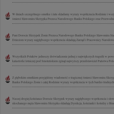
W dniach szczególnego smutku i żalu składamy wyrazy współczucia Rodzinie i wszy
śmierci Sławomira Skrzypka Prezesa Narodowego Banku Polskiego oraz Przewodni
Pani Dorocie Skrzypek Żonie Prezesa Narodowego Banku Polskiego Sławomira Sta
Dzieciom wyrazy najgłębszego współczucia składają Zarząd i Pracownicy Narodow
Wszystkich Polaków jednoczy doświadczenie jednej z największych tragedii w powoj
katastrofie lotniczej pod Smoleńskiem zginął najwyższy przedstawiciel Państwa Polsk
Z głębokim smutkiem przyjęliśmy wiadomość o tragicznej śmierci Sławomira Skrz
Banku Polskiego Żonie i całej Rodzinie wyrazy współczucia w tych bardzo trudnych
Naszej drogiej koleżance Dorocie Skrzypek wyrazy najgłębszego współczucia i słow
ukochanego męża Sławomira Skrzypka składają Dyrekcja, koleżanki i koledzy z Bi