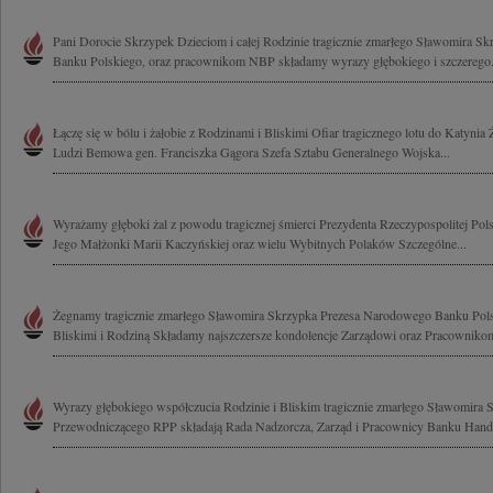
Pani Dorocie Skrzypek Dzieciom i całej Rodzinie tragicznie zmarłego Sławomira 
Banku Polskiego, oraz pracownikom NBP składamy wyrazy głębokiego i szczerego.
Łączę się w bólu i żałobie z Rodzinami i Bliskimi Ofiar tragicznego lotu do Katynia
Ludzi Bemowa gen. Franciszka Gągora Szefa Sztabu Generalnego Wojska...
Wyrażamy głęboki żal z powodu tragicznej śmierci Prezydenta Rzeczypospolitej Pol
Jego Małżonki Marii Kaczyńskiej oraz wielu Wybitnych Polaków Szczególne...
Żegnamy tragicznie zmarłego Sławomira Skrzypka Prezesa Narodowego Banku Pols
Bliskimi i Rodziną Składamy najszczersze kondolencje Zarządowi oraz Pracownikom
Wyrazy głębokiego współczucia Rodzinie i Bliskim tragicznie zmarłego Sławomira
Przewodniczącego RPP składają Rada Nadzorcza, Zarząd i Pracownicy Banku Hand