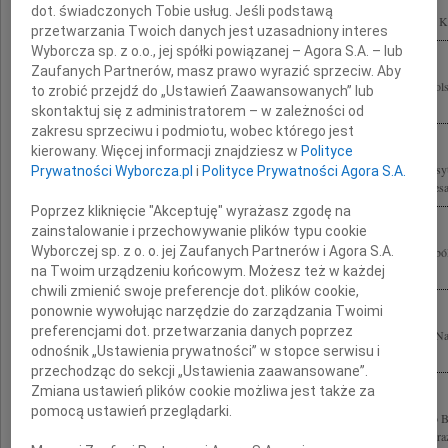
dot. świadczonych Tobie usług. Jeśli podstawą
Z ogromnym żalem żegnamy Sławomira Skrzypka Prezesa NBP Zofia i Stanisław K
przetwarzania Twoich danych jest uzasadniony interes
Wyborcza sp. z o.o., jej spółki powiązanej – Agora S.A. – lub
Zaufanych Partnerów, masz prawo wyrazić sprzeciw. Aby
Wyrażamy głęboki żal z powodu tragicznej śmierci Prezydenta Rzeczypospolitej Pol
to zrobić przejdź do „Ustawień Zaawansowanych” lub
Jego Małżonki Marii Kaczyńskiej oraz wielu Wybitnych Polaków Szczególne...
skontaktuj się z administratorem – w zależności od
zakresu sprzeciwu i podmiotu, wobec którego jest
kierowany. Więcej informacji znajdziesz w
Polityce
Pani Annie Skrzypek Studentce Wydziału Biologii i Ochrony Środowiska Uniwersy
Prywatności Wyborcza.pl
i
Polityce Prywatności Agora S.A.
szczerego współczucia i żalu po tragicznej śmierci Ojca Sławomira Skrzypka Prezesa
Poprzez kliknięcie "Akceptuję" wyrażasz zgodę na
zainstalowanie i przechowywanie plików typu cookie
Wyborczej sp. z o. o. jej Zaufanych Partnerów i Agora S.A.
Dorotko, Olusiu, Stasiu przytulamy Was do naszych serc i łączymy się z Wami w bó
Taty Sławomira Skrzypka rodzice, dzieci, dyrekcja, nauczyciele i pracownicy...
na Twoim urządzeniu końcowym. Możesz też w każdej
chwili zmienić swoje preferencje dot. plików cookie,
ponownie wywołując narzędzie do zarządzania Twoimi
preferencjami dot. przetwarzania danych poprzez
Wyrazy głębokiego współczucia Rodzinie i Bliskim Sławomira Skrzypka Prezesa 
odnośnik „Ustawienia prywatności” w stopce serwisu i
składają Zarząd i Pracownicy RBS Bank (Polska) S.A.
przechodząc do sekcji „Ustawienia zaawansowane”.
Zmiana ustawień plików cookie możliwa jest także za
pomocą ustawień przeglądarki.
Z głębokim żalem i smutkiem żegnamy Sławomira Skrzypka Prezesa Narodowego B
Przewodniczącego Rady Polityki Pieniężnej Rodzinie oraz Pracownikom NBP wyrazy