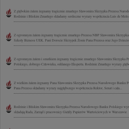
Z głębokim żalem żegnamy tragicznie zmarłego Sławomira Skrzypka Prezesa Naro
Rodzinie i Bliskim Zmarłego składamy serdeczne wyrazy współczucia Luis de Melo.
Z ogromnym żalem żegnamy tragicznie zmarłego Prezesa NBP Sławomira Skrzypk
Szkoły Biznesu UEK. Pani Dorocie Skrzypek Żonie Pana Prezesa oraz Jego Dziecio
Z ogromnym żalem i smutkiem żegnamy tragicznie zmarłego Sławomira Skrzypka 
Polskiego, dobrego Człowieka, oddanego Eksperta. Rodzinie Zmarłego wyrazy głębo
Z wielkim żalem żegnamy Pana Sławomira Skrzypka Prezesa Narodowego Banku Pol
Pana Prezesa składamy wyrazy najgłębszego współczucia Rektor, Senat i cała...
Rodzinie i Bliskim Sławomira Skrzypka Prezesa Narodowego Banku Polskiego wyra
składają Rada, Zarząd i pracownicy Giełdy Papierów Wartościowych w Warszawie