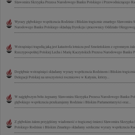
Sławomira Skrzypka Prezesa Narodowego Banku Polskiego i Przewodniczącego Rady
Wyrazy głębokiego współczucia Rodzinie i Bliskim tragicznie zmarłego Sławomira 
Narodowego Banku Polskiego składają Dyrekcja i pracownicy Oddziału Okręgoweg
Wstrząśnięci tragedią jaką jest katastrofa lotnicza pod Smoleńskiem z ogromnym ż
Rzeczypospolitej Polskiej Lecha i Marię Kaczyńskich Prezesa Narodowego Banku Po
Dogłębnie wstrząśnięci składamy wyrazy współczucia Rodzinom i Bliskim tragicznie
Delegacji Polskiej na uroczystości rocznicowe w Katyniu, którzy...
W najgłębszym bólu żegnamy Sławomira Skrzypka Prezesa Narodowego Banku Pols
głębokiego współczucia przekazujemy Rodzinie i Bliskim Parlamentarzyści oraz...
Z głębokim żalem przyjęliśmy wiadomość o tragicznej śmierci Sławomira Skrzypk
Polskiego Rodzinie i Bliskim Zmarłego składamy serdeczne wyrazy współczucia Rad