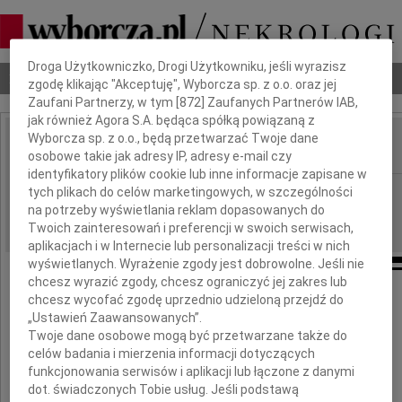
Dbamy o Twoją prywatność
Droga Użytkowniczko, Drogi Użytkowniku, jeśli wyrazisz
Nekrologi
Odeszli
Poradnik pogrzebowy
zgodę klikając "Akceptuję", Wyborcza sp. z o.o. oraz jej
Zaufani Partnerzy, w tym [
872
] Zaufanych Partnerów IAB,
jak również Agora S.A. będąca spółką powiązaną z
Wyborcza sp. z o.o., będą przetwarzać Twoje dane
osobowe takie jak adresy IP, adresy e-mail czy
IMIĘ I NAZWISKO:
identyfikatory plików cookie lub inne informacje zapisane w
Łódź
tych plikach do celów marketingowych, w szczególności
REGION:
na potrzeby wyświetlania reklam dopasowanych do
21.08.2015
DATA EMISJI:
Twoich zainteresowań i preferencji w swoich serwisach,
aplikacjach i w Internecie lub personalizacji treści w nich
wyświetlanych. Wyrażenie zgody jest dobrowolne. Jeśli nie
chcesz wyrazić zgody, chcesz ograniczyć jej zakres lub
chcesz wycofać zgodę uprzednio udzieloną przejdź do
„Ustawień Zaawansowanych”.
Droga
Twoje dane osobowe mogą być przetwarzane także do
Małgosiu,
celów badania i mierzenia informacji dotyczących
funkcjonowania serwisów i aplikacji lub łączone z danymi
dot. świadczonych Tobie usług. Jeśli podstawą