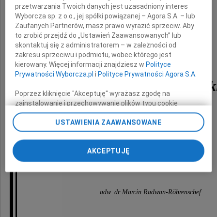
przetwarzania Twoich danych jest uzasadniony interes
Wyborcza sp. z o.o., jej spółki powiązanej – Agora S.A. – lub
Zaufanych Partnerów, masz prawo wyrazić sprzeciw. Aby
to zrobić przejdź do „Ustawień Zaawansowanych” lub
skontaktuj się z administratorem – w zależności od
zakresu sprzeciwu i podmiotu, wobec którego jest
adw.
kierowany. Więcej informacji znajdziesz w
Polityce
Prywatności Wyborcza.pl
i
Polityce Prywatności Agora S.A.
Joanny Agackiej-Indeck
Poprzez kliknięcie "Akceptuję" wyrażasz zgodę na
zainstalowanie i przechowywanie plików typu cookie
Wyborczej sp. z o. o. jej Zaufanych Partnerów i Agora S.A.
USTAWIENIA ZAAWANSOWANE
na Twoim urządzeniu końcowym. Możesz też w każdej
Rodzinie i Bliskim
chwili zmienić swoje preferencje dot. plików cookie,
ponownie wywołując narzędzie do zarządzania Twoimi
AKCEPTUJĘ
preferencjami dot. przetwarzania danych poprzez
odnośnik „Ustawienia prywatności” w stopce serwisu i
składam wyrazy współczucia
przechodząc do sekcji „Ustawienia zaawansowane”.
Zmiana ustawień plików cookie możliwa jest także za
pomocą ustawień przeglądarki.
adw. dr Marcin Radwan-Röhrenschef
My, nasi Zaufani Partnerzy i Agora S.A. możemy