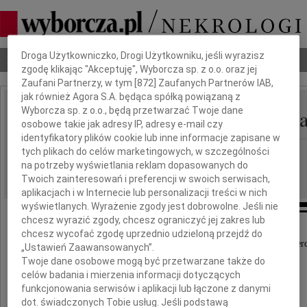
Dbamy o Twoją prywatność
Droga Użytkowniczko, Drogi Użytkowniku, jeśli wyrazisz
Nekrologi
Odeszli
Poradnik pogrzebowy
zgodę klikając "Akceptuję", Wyborcza sp. z o.o. oraz jej
Zaufani Partnerzy, w tym [
872
] Zaufanych Partnerów IAB,
jak również Agora S.A. będąca spółką powiązaną z
Wyborcza sp. z o.o., będą przetwarzać Twoje dane
Joanna Agacka - Indeck
IMIĘ I NAZWISKO:
osobowe takie jak adresy IP, adresy e-mail czy
identyfikatory plików cookie lub inne informacje zapisane w
tych plikach do celów marketingowych, w szczególności
cała Polska
REGION:
na potrzeby wyświetlania reklam dopasowanych do
11.04.2010
DATA EMISJI:
Twoich zainteresowań i preferencji w swoich serwisach,
aplikacjach i w Internecie lub personalizacji treści w nich
wyświetlanych. Wyrażenie zgody jest dobrowolne. Jeśli nie
chcesz wyrazić zgody, chcesz ograniczyć jej zakres lub
chcesz wycofać zgodę uprzednio udzieloną przejdź do
Z głębokim bólem przyjąłem wiadomość o śmierc
„Ustawień Zaawansowanych”.
Twoje dane osobowe mogą być przetwarzane także do
Prezes Naczelnej Rady Adwokackiej
celów badania i mierzenia informacji dotyczących
i Koleżanki
funkcjonowania serwisów i aplikacji lub łączone z danymi
dot. świadczonych Tobie usług. Jeśli podstawą