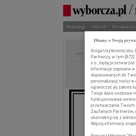
Nekrologi
Odeszli
Poradnik p
Dbamy o Twoją prywa
Maria 
Droga Użytkowniczko, Dr
IMIĘ I NAZWISKO:
Partnerzy, w tym [
872
]
o.o., będą przetwarzać 
Poznań
REGION:
informacje zapisane w
dopasowanych do Twoich
14.08.2015
DATA EMISJI:
personalizacji treści 
ograniczyć jej zakres
Twoje dane osobowe mo
funkcjonowania serwisó
przetwarzania Twoich da
Z gł
Zaufanych Partnerów, 
skontaktuj się z admin
Więcej informacji znaj
zako
pe
Poprzez kliknięcie "Ak