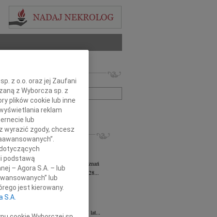
 nekrologów i wspomnień
. z o.o. oraz jej Zaufani
zwisko lub numer ogłoszenia:
ązaną z Wyborcza sp. z
ry plików cookie lub inne
wyświetlania reklam
+ szukanie zaawansowane
ernecie lub
sz wyrazić zgody, chcesz
KROLOGI
 Zaawansowanych”.
sz Kotłowski
05.08.2026
Poznań
 dotyczących
omnym żalem i bólem w sercu...
li podstawą
tyna Kowandy
wiek: 93
03.08.2026
Poznań
nej – Agora S.A. – lub
bokim żalem zawiadamiamy, że w dniu 28...
aawansowanych” lub
yna Janowicz
24.07.2026
Poznań
rego jest kierowany.
jest Pasterzem moim, niczego mi nie...
a S.A.
iew Zygmunt
15.07.2026
Poznań
u 9 lipca 2026 roku, zmarł w wieku 87 lat...
ypu cookie Wyborczej sp.