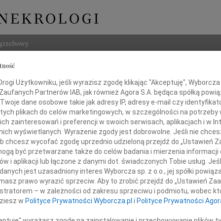
ogrzebowy
tność
Szukaj
Służewska-Linette
ogi Użytkowniku, jeśli wyrazisz zgodę klikając "Akceptuję", Wyborcza sp
Imię i na
 Zaufanych Partnerów IAB, jak również Agora S.A. będąca spółką powi
Twoje dane osobowe takie jak adresy IP, adresy e-mail czy identyfikato
 tych plikach do celów marketingowych, w szczególności na potrzeby 
 zainteresowań i preferencji w swoich serwisach, aplikacjach i w Int
w nich wyświetlanych. Wyrażenie zgody jest dobrowolne. Jeśli nie chce
INNE NE
 lub chcesz wycofać zgodę uprzednio udzieloną przejdź do „Ustawień
Tadeu
gą być przetwarzane także do celów badania i mierzenia informacji
Z ogr
w i aplikacji lub łączone z danymi dot. świadczonych Tobie usług. Jeś
Krys
nych jest uzasadniony interes Wyborcza sp. z o.o., jej spółki powiąza
ębokim żalem zawiadamiamy,
Z głę
masz prawo wyrazić sprzeciw. Aby to zrobić przejdź do „Ustawień Z
Kryst
że w dniu 11 sierpnia br.
istratorem – w zależności od zakresu sprzeciwu i podmiotu, wobec któ
"Pan 
dziesz w
Polityce Prywatności Wyborcza.pl
i
Polityce Prywatności Agor
ńczyła swe długie, pracowite,
Zbign
łne oddania i dobroci życie
W dni
ceptuję" wyrażasz zgodę na zainstalowanie i przechowywanie plików t