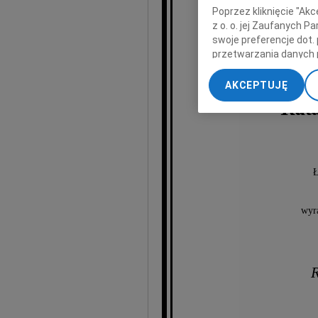
Poprzez kliknięcie "Ak
z o. o. jej Zaufanych 
swoje preferencje dot.
przetwarzania danych 
„Ustawienia zaawansow
AKCEPTUJĘ
My, nasi Zaufani Part
Kata
dokładnych danych geol
Przechowywanie informa
treści, badnie odbiorcó
Ł
wyra
R