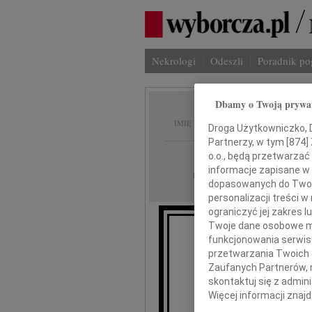
Nekrologi
Odeszli
Poradnik p
Dbamy o Twoją prywa
Katarz
IMIĘ I NAZWISKO:
Droga Użytkowniczko, Dr
Partnerzy, w tym [
874
]
cała Polska
REGION:
o.o., będą przetwarzać 
informacje zapisane w
11.04.2010
DATA EMISJI:
dopasowanych do Twoich
personalizacji treści 
ograniczyć jej zakres
Twoje dane osobowe mo
funkcjonowania serwisó
przetwarzania Twoich da
Z głębo
Zaufanych Partnerów, 
skontaktuj się z admin
Więcej informacji znaj