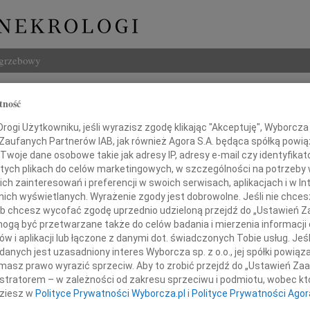
ogrzebowy
Szukaj
tność
yna Gęsicka
Imię i na
ogi Użytkowniku, jeśli wyrazisz zgodę klikając "Akceptuję", Wyborcza sp
 Zaufanych Partnerów IAB, jak również Agora S.A. będąca spółką powi
Twoje dane osobowe takie jak adresy IP, adresy e-mail czy identyfikato
 tych plikach do celów marketingowych, w szczególności na potrzeby 
 zainteresowań i preferencji w swoich serwisach, aplikacjach i w Int
INNE NE
w nich wyświetlanych. Wyrażenie zgody jest dobrowolne. Jeśli nie chce
Eugen
 lub chcesz wycofać zgodę uprzednio udzieloną przejdź do „Ustawień
Z głę
gą być przetwarzane także do celów badania i mierzenia informacji
Zenon
w i aplikacji lub łączone z danymi dot. świadczonych Tobie usług. Jeś
Z pow
nych jest uzasadniony interes Wyborcza sp. z o.o., jej spółki powiąza
kim żalem przyjęłam wiadomość
Wacł
masz prawo wyrazić sprzeciw. Aby to zrobić przejdź do „Ustawień Z
Z głę
istratorem – w zależności od zakresu sprzeciwu i podmiotu, wobec któ
o tragicznej śmierci
Andr
dziesz w
Polityce Prywatności Wyborcza.pl
i
Polityce Prywatności Agor
Z głę