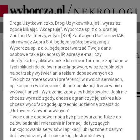
Dbamy o Twoją prywatność
Droga Użytkowniczko, Drogi Użytkowniku, jeśli wyrazisz
Nekrologi
Odeszli
Poradnik pogrzebowy
zgodę klikając "Akceptuję", Wyborcza sp. z o.o. oraz jej
Zaufani Partnerzy, w tym [
874
] Zaufanych Partnerów IAB,
jak również Agora S.A. będąca spółką powiązaną z
Wyborcza sp. z o.o., będą przetwarzać Twoje dane
Katarzyna Kowal-Micha
osobowe takie jak adresy IP, adresy e-mail czy
IMIĘ I NAZWISKO:
identyfikatory plików cookie lub inne informacje zapisane w
tych plikach do celów marketingowych, w szczególności
Łódź
REGION:
na potrzeby wyświetlania reklam dopasowanych do
11.08.2015
DATA EMISJI:
Twoich zainteresowań i preferencji w swoich serwisach,
aplikacjach i w Internecie lub personalizacji treści w nich
wyświetlanych. Wyrażenie zgody jest dobrowolne. Jeśli nie
chcesz wyrazić zgody, chcesz ograniczyć jej zakres lub
chcesz wycofać zgodę uprzednio udzieloną przejdź do
Z głębokim żalem przyjęliśmy wiadomość
„Ustawień Zaawansowanych”.
Twoje dane osobowe mogą być przetwarzane także do
o śmierci
celów badania i mierzenia informacji dotyczących
funkcjonowania serwisów i aplikacji lub łączone z danymi
prof. dr hab. inż.
dot. świadczonych Tobie usług. Jeśli podstawą