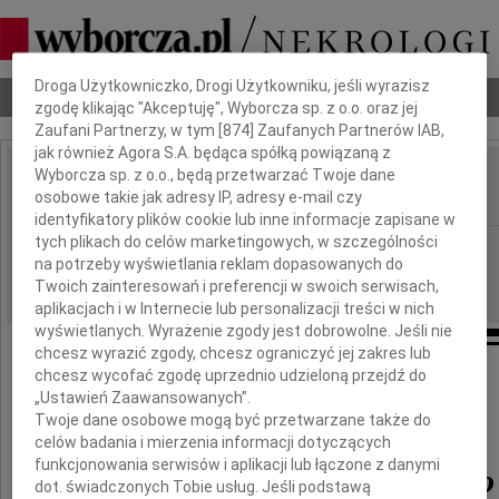
Dbamy o Twoją prywatność
Droga Użytkowniczko, Drogi Użytkowniku, jeśli wyrazisz
Nekrologi
Odeszli
Poradnik pogrzebowy
zgodę klikając "Akceptuję", Wyborcza sp. z o.o. oraz jej
Zaufani Partnerzy, w tym [
874
] Zaufanych Partnerów IAB,
jak również Agora S.A. będąca spółką powiązaną z
Wyborcza sp. z o.o., będą przetwarzać Twoje dane
Jerzy Płażewski
osobowe takie jak adresy IP, adresy e-mail czy
IMIĘ I NAZWISKO:
identyfikatory plików cookie lub inne informacje zapisane w
tych plikach do celów marketingowych, w szczególności
Łódź
REGION:
na potrzeby wyświetlania reklam dopasowanych do
11.08.2015
DATA EMISJI:
Twoich zainteresowań i preferencji w swoich serwisach,
aplikacjach i w Internecie lub personalizacji treści w nich
wyświetlanych. Wyrażenie zgody jest dobrowolne. Jeśli nie
chcesz wyrazić zgody, chcesz ograniczyć jej zakres lub
chcesz wycofać zgodę uprzednio udzieloną przejdź do
Z głębokim smutkiem żegnamy
„Ustawień Zaawansowanych”.
Twoje dane osobowe mogą być przetwarzane także do
naszego Kuzyna
celów badania i mierzenia informacji dotyczących
funkcjonowania serwisów i aplikacji lub łączone z danymi
Jerzego Płażewskiego
dot. świadczonych Tobie usług. Jeśli podstawą