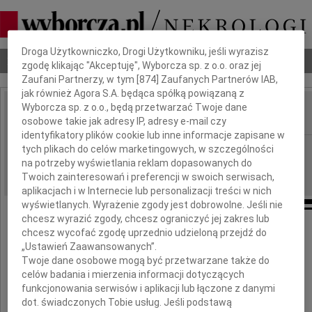
Dbamy o Twoją prywatność
Droga Użytkowniczko, Drogi Użytkowniku, jeśli wyrazisz
Nekrologi
Odeszli
Poradnik pogrzebowy
zgodę klikając "Akceptuję", Wyborcza sp. z o.o. oraz jej
Zaufani Partnerzy, w tym [
874
] Zaufanych Partnerów IAB,
jak również Agora S.A. będąca spółką powiązaną z
Wyborcza sp. z o.o., będą przetwarzać Twoje dane
osobowe takie jak adresy IP, adresy e-mail czy
IMIĘ I NAZWISKO:
identyfikatory plików cookie lub inne informacje zapisane w
Warszawa
tych plikach do celów marketingowych, w szczególności
REGION:
na potrzeby wyświetlania reklam dopasowanych do
11.09.2009
DATA EMISJI:
Twoich zainteresowań i preferencji w swoich serwisach,
aplikacjach i w Internecie lub personalizacji treści w nich
wyświetlanych. Wyrażenie zgody jest dobrowolne. Jeśli nie
chcesz wyrazić zgody, chcesz ograniczyć jej zakres lub
chcesz wycofać zgodę uprzednio udzieloną przejdź do
Wielebnemu Bratu
„Ustawień Zaawansowanych”.
Twoje dane osobowe mogą być przetwarzane także do
celów badania i mierzenia informacji dotyczących
Bogdanowi Augustyniakowi
funkcjonowania serwisów i aplikacji lub łączone z danymi
dot. świadczonych Tobie usług. Jeśli podstawą