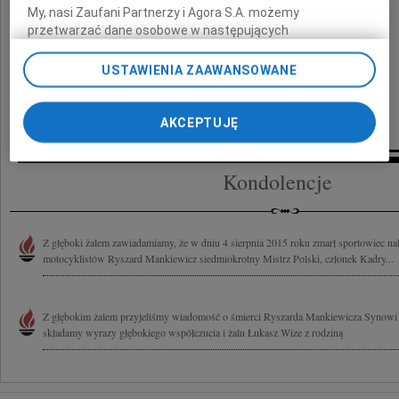
My, nasi Zaufani Partnerzy i Agora S.A. możemy
Parafialnym przy ul. Nowina.
przetwarzać dane osobowe w następujących
celach:
Użycie dokładnych danych geolokalizacyjnych.
Aktywne skanowanie charakterystyki urządzenia do celów
W smutku pogrążeni
USTAWIENIA ZAAWANSOWANE
identyfikacji. Przechowywanie informacji na urządzeniu lub
dostęp do nich. Spersonalizowane reklamy i treści, pomiar
żona, córka, syn, synowa i wnuczki
reklam i treści, badnie odbiorców i ulepszanie usług.
AKCEPTUJĘ
Lista Zaufanych Partnerów
Kondolencje
Z głęboki żalem zawiadamiamy, że w dniu 4 sierpnia 2015 roku zmarł sportowiec nal
motocyklistów Ryszard Mankiewicz siedmiokrotny Mistrz Polski, członek Kadry...
Z głębokim żalem przyjeliśmy wiadomość o śmierci Ryszarda Mankiewicza Synowi 
składamy wyrazy głębokiego współczucia i żalu Łukasz Wize z rodziną