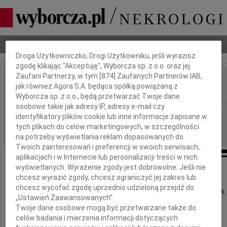
Dbamy o Twoją prywatność
Nekrologi
Odeszli
Poradnik pogrzebowy
Droga Użytkowniczko, Drogi Użytkowniku, jeśli wyrazisz
zgodę klikając "Akceptuję", Wyborcza sp. z o.o. oraz jej
Zaufani Partnerzy, w tym [
874
] Zaufanych Partnerów IAB,
Ryszard Mankiewicz
jak również Agora S.A. będąca spółką powiązaną z
IMIĘ I NAZWISKO:
Wyborcza sp. z o.o., będą przetwarzać Twoje dane
osobowe takie jak adresy IP, adresy e-mail czy
Poznań
REGION:
identyfikatory plików cookie lub inne informacje zapisane w
06.08.2015
tych plikach do celów marketingowych, w szczególności
DATA EMISJI:
na potrzeby wyświetlania reklam dopasowanych do
Twoich zainteresowań i preferencji w swoich serwisach,
aplikacjach i w Internecie lub personalizacji treści w nich
wyświetlanych. Wyrażenie zgody jest dobrowolne. Jeśli nie
chcesz wyrazić zgody, chcesz ograniczyć jej zakres lub
Kochany człowiek nigdy nie umiera
chcesz wycofać zgodę uprzednio udzieloną przejdź do
Żyje wciąż w myślach, słowach, wspomnieniach.
„Ustawień Zaawansowanych”.
Twoje dane osobowe mogą być przetwarzane także do
celów badania i mierzenia informacji dotyczących
Pełni bólu i smutku zawiadamiamy,