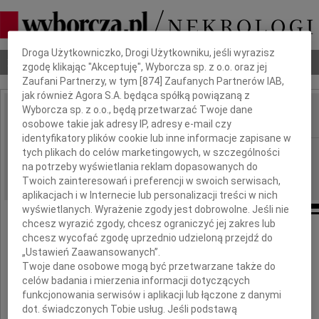
Dbamy o Twoją prywatność
Droga Użytkowniczko, Drogi Użytkowniku, jeśli wyrazisz
Nekrologi
Odeszli
Poradnik pogrzebowy
zgodę klikając "Akceptuję", Wyborcza sp. z o.o. oraz jej
Zaufani Partnerzy, w tym [
874
] Zaufanych Partnerów IAB,
jak również Agora S.A. będąca spółką powiązaną z
Wyborcza sp. z o.o., będą przetwarzać Twoje dane
osobowe takie jak adresy IP, adresy e-mail czy
IMIĘ I NAZWISKO:
identyfikatory plików cookie lub inne informacje zapisane w
Kielce
tych plikach do celów marketingowych, w szczególności
REGION:
na potrzeby wyświetlania reklam dopasowanych do
28.07.2015
DATA EMISJI:
Twoich zainteresowań i preferencji w swoich serwisach,
aplikacjach i w Internecie lub personalizacji treści w nich
wyświetlanych. Wyrażenie zgody jest dobrowolne. Jeśli nie
chcesz wyrazić zgody, chcesz ograniczyć jej zakres lub
Wyrazy głębokiego współczucia
chcesz wycofać zgodę uprzednio udzieloną przejdź do
„Ustawień Zaawansowanych”.
Twoje dane osobowe mogą być przetwarzane także do
Rodzinie i Bliskim
celów badania i mierzenia informacji dotyczących
funkcjonowania serwisów i aplikacji lub łączone z danymi
dot. świadczonych Tobie usług. Jeśli podstawą