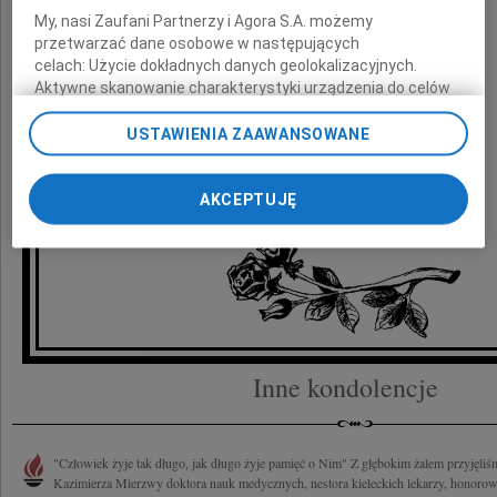
My, nasi Zaufani Partnerzy i Agora S.A. możemy
przetwarzać dane osobowe w następujących
celach:
Użycie dokładnych danych geolokalizacyjnych.
składam głębokie wyrazy współczucia
Aktywne skanowanie charakterystyki urządzenia do celów
identyfikacji. Przechowywanie informacji na urządzeniu lub
dostęp do nich. Spersonalizowane reklamy i treści, pomiar
USTAWIENIA ZAAWANSOWANE
Wojciech Lubawski
reklam i treści, badnie odbiorców i ulepszanie usług.
Lista Zaufanych Partnerów
Prezydent Miasta Kielce
AKCEPTUJĘ
Inne kondolencje
"Człowiek żyje tak długo, jak długo żyje pamięć o Nim" Z głębokim żalem przyjęli
Kazimierza Mierzwy doktora nauk medycznych, nestora kieleckich lekarzy, honorowe