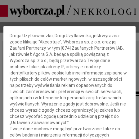
Dbamy o Twoją prywatność
Nekrologi
Odeszli
Poradnik pogrzebowy
Droga Użytkowniczko, Drogi Użytkowniku, jeśli wyrazisz
zgodę klikając "Akceptuję", Wyborcza sp. z o.o. oraz jej
Zaufani Partnerzy, w tym [
874
] Zaufanych Partnerów IAB,
Kazimierz Mierzwa
jak również Agora S.A. będąca spółką powiązaną z
IMIĘ I NAZWISKO:
Wyborcza sp. z o.o., będą przetwarzać Twoje dane
osobowe takie jak adresy IP, adresy e-mail czy
Kielce
REGION:
identyfikatory plików cookie lub inne informacje zapisane w
24.07.2015
DATA EMISJI:
tych plikach do celów marketingowych, w szczególności
na potrzeby wyświetlania reklam dopasowanych do
Twoich zainteresowań i preferencji w swoich serwisach,
aplikacjach i w Internecie lub personalizacji treści w nich
wyświetlanych. Wyrażenie zgody jest dobrowolne. Jeśli nie
chcesz wyrazić zgody, chcesz ograniczyć jej zakres lub
Z żalem przyjąłem wiadomość
chcesz wycofać zgodę uprzednio udzieloną przejdź do
„Ustawień Zaawansowanych”.
Twoje dane osobowe mogą być przetwarzane także do
o śmierci
celów badania i mierzenia informacji dotyczących