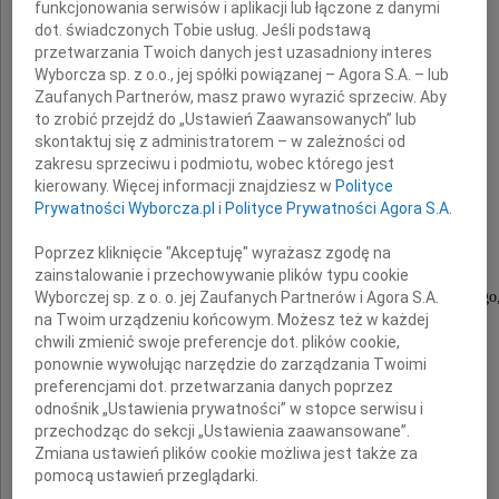
funkcjonowania serwisów i aplikacji lub łączone z danymi
dot. świadczonych Tobie usług. Jeśli podstawą
przetwarzania Twoich danych jest uzasadniony interes
Wyborcza sp. z o.o., jej spółki powiązanej – Agora S.A. – lub
Zaufanych Partnerów, masz prawo wyrazić sprzeciw. Aby
to zrobić przejdź do „Ustawień Zaawansowanych” lub
skontaktuj się z administratorem – w zależności od
Kazimierza Mierzwy
zakresu sprzeciwu i podmiotu, wobec którego jest
kierowany. Więcej informacji znajdziesz w
Polityce
Prywatności Wyborcza.pl
i
Polityce Prywatności Agora S.A.
doktora nauk medycznych,
Poprzez kliknięcie "Akceptuję" wyrażasz zgodę na
nauczyciela akademickiego,
zainstalowanie i przechowywanie plików typu cookie
Wyborczej sp. z o. o. jej Zaufanych Partnerów i Agora S.A.
wieloletniego działacza na rzecz ruchu ludowego
na Twoim urządzeniu końcowym. Możesz też w każdej
społecznika
chwili zmienić swoje preferencje dot. plików cookie,
ponownie wywołując narzędzie do zarządzania Twoimi
preferencjami dot. przetwarzania danych poprzez
Rodzinie
odnośnik „Ustawienia prywatności” w stopce serwisu i
przechodząc do sekcji „Ustawienia zaawansowane”.
Zmiana ustawień plików cookie możliwa jest także za
pomocą ustawień przeglądarki.