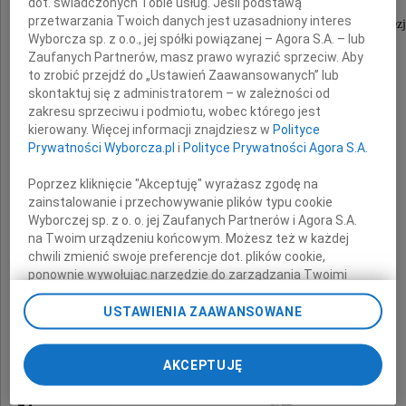
dot. świadczonych Tobie usług. Jeśli podstawą
przetwarzania Twoich danych jest uzasadniony interes
Zastępcy Dyrektora Wydziału Gospodarki Nieruchomościami i Geodezj
Wyborcza sp. z o.o., jej spółki powiązanej – Agora S.A. – lub
Zaufanych Partnerów, masz prawo wyrazić sprzeciw. Aby
to zrobić przejdź do „Ustawień Zaawansowanych” lub
głębokie wyrazy współczucia
skontaktuj się z administratorem – w zależności od
z powodu śmierci
zakresu sprzeciwu i podmiotu, wobec którego jest
kierowany. Więcej informacji znajdziesz w
Polityce
Prywatności Wyborcza.pl
i
Polityce Prywatności Agora S.A.
Teścia
Poprzez kliknięcie "Akceptuję" wyrażasz zgodę na
zainstalowanie i przechowywanie plików typu cookie
Wyborczej sp. z o. o. jej Zaufanych Partnerów i Agora S.A.
na Twoim urządzeniu końcowym. Możesz też w każdej
chwili zmienić swoje preferencje dot. plików cookie,
składają
ponownie wywołując narzędzie do zarządzania Twoimi
preferencjami dot. przetwarzania danych poprzez
odnośnik „Ustawienia prywatności” w stopce serwisu i
USTAWIENIA ZAAWANSOWANE
Wojciech Lubawski
przechodząc do sekcji „Ustawienia zaawansowane”.
Zmiana ustawień plików cookie możliwa jest także za
Prezydent Miasta Kielce
pomocą ustawień przeglądarki.
AKCEPTUJĘ
My, nasi Zaufani Partnerzy i Agora S.A. możemy
oraz