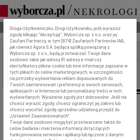
Dbamy o Twoją prywatność
Nekrologi
Odeszli
Poradnik pogrzebowy
Droga Użytkowniczko, Drogi Użytkowniku, jeśli wyrazisz
zgodę klikając "Akceptuję", Wyborcza sp. z o.o. oraz jej
Zaufani Partnerzy, w tym [
874
] Zaufanych Partnerów IAB,
jak również Agora S.A. będąca spółką powiązaną z
Wyborcza sp. z o.o., będą przetwarzać Twoje dane
IMIĘ I NAZWISKO:
osobowe takie jak adresy IP, adresy e-mail czy
identyfikatory plików cookie lub inne informacje zapisane w
Kielce
REGION:
tych plikach do celów marketingowych, w szczególności
22.07.2015
DATA EMISJI:
na potrzeby wyświetlania reklam dopasowanych do
Twoich zainteresowań i preferencji w swoich serwisach,
aplikacjach i w Internecie lub personalizacji treści w nich
wyświetlanych. Wyrażenie zgody jest dobrowolne. Jeśli nie
chcesz wyrazić zgody, chcesz ograniczyć jej zakres lub
Pani
chcesz wycofać zgodę uprzednio udzieloną przejdź do
„Ustawień Zaawansowanych”.
Twoje dane osobowe mogą być przetwarzane także do
Monice Łysek
celów badania i mierzenia informacji dotyczących
funkcjonowania serwisów i aplikacji lub łączone z danymi