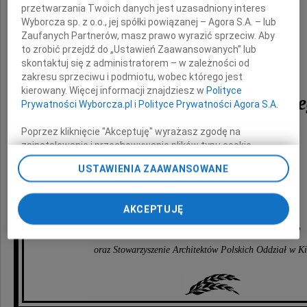
przetwarzania Twoich danych jest uzasadniony interes
Wyborcza sp. z o.o., jej spółki powiązanej – Agora S.A. – lub
zmarłego kolegi
Zaufanych Partnerów, masz prawo wyrazić sprzeciw. Aby
to zrobić przejdź do „Ustawień Zaawansowanych” lub
skontaktuj się z administratorem – w zależności od
mgr inż. arch.
zakresu sprzeciwu i podmiotu, wobec którego jest
kierowany. Więcej informacji znajdziesz w
Polityce
Edwarda Modrzejewskie
Prywatności Wyborcza.pl
i
Polityce Prywatności Agora S.A.
Poprzez kliknięcie "Akceptuję" wyrażasz zgodę na
zainstalowanie i przechowywanie plików typu cookie
Wyborczej sp. z o. o. jej Zaufanych Partnerów i Agora S.A.
USTAWIENIA ZAAWANSOWANE
na Twoim urządzeniu końcowym. Możesz też w każdej
chwili zmienić swoje preferencje dot. plików cookie,
składają
ponownie wywołując narzędzie do zarządzania Twoimi
AKCEPTUJĘ
preferencjami dot. przetwarzania danych poprzez
odnośnik „Ustawienia prywatności” w stopce serwisu i
Świętokrzyska Okręgowa Izba Architektów RP
przechodząc do sekcji „Ustawienia zaawansowane”.
oraz Stowarzyszenie Architektów Polskich Oddział w K
Zmiana ustawień plików cookie możliwa jest także za
pomocą ustawień przeglądarki.
My, nasi Zaufani Partnerzy i Agora S.A. możemy