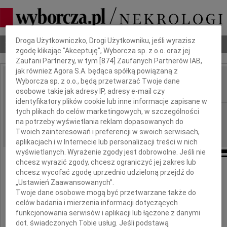
Dbamy o Twoją prywatność
Droga Użytkowniczko, Drogi Użytkowniku, jeśli wyrazisz
Nekrologi
Odeszli
Poradnik pogrzebowy
zgodę klikając "Akceptuję", Wyborcza sp. z o.o. oraz jej
Zaufani Partnerzy, w tym [
874
] Zaufanych Partnerów IAB,
jak również Agora S.A. będąca spółką powiązaną z
Wyborcza sp. z o.o., będą przetwarzać Twoje dane
Edward Modrzejewski
IMIĘ I NAZWISKO:
osobowe takie jak adresy IP, adresy e-mail czy
identyfikatory plików cookie lub inne informacje zapisane w
tych plikach do celów marketingowych, w szczególności
Kielce
REGION:
na potrzeby wyświetlania reklam dopasowanych do
17.07.2015
DATA EMISJI:
Twoich zainteresowań i preferencji w swoich serwisach,
aplikacjach i w Internecie lub personalizacji treści w nich
wyświetlanych. Wyrażenie zgody jest dobrowolne. Jeśli nie
chcesz wyrazić zgody, chcesz ograniczyć jej zakres lub
chcesz wycofać zgodę uprzednio udzieloną przejdź do
Wyrazy głębokiego współczucia
„Ustawień Zaawansowanych”.
Twoje dane osobowe mogą być przetwarzane także do
celów badania i mierzenia informacji dotyczących
Rodzinie i Bliskim
funkcjonowania serwisów i aplikacji lub łączone z danymi
dot. świadczonych Tobie usług. Jeśli podstawą