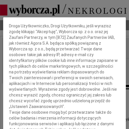
Dbamy o Twoją prywatność
Nekrologi
Odeszli
Poradnik pogrzebowy
Droga Użytkowniczko, Drogi Użytkowniku, jeśli wyrazisz
zgodę klikając "Akceptuję", Wyborcza sp. z o.o. oraz jej
Zaufani Partnerzy, w tym [
872
] Zaufanych Partnerów IAB,
jak również Agora S.A. będąca spółką powiązaną z
Katarzyna Szmyd
Wyborcza sp. z o.o., będą przetwarzać Twoje dane
IMIĘ I NAZWISKO:
osobowe takie jak adresy IP, adresy e-mail czy
identyfikatory plików cookie lub inne informacje zapisane w
Katowice
REGION:
tych plikach do celów marketingowych, w szczególności
17.07.2015
na potrzeby wyświetlania reklam dopasowanych do
DATA EMISJI:
Twoich zainteresowań i preferencji w swoich serwisach,
aplikacjach i w Internecie lub personalizacji treści w nich
wyświetlanych. Wyrażenie zgody jest dobrowolne. Jeśli nie
chcesz wyrazić zgody, chcesz ograniczyć jej zakres lub
chcesz wycofać zgodę uprzednio udzieloną przejdź do
Podziękowanie
„Ustawień Zaawansowanych”.
Twoje dane osobowe mogą być przetwarzane także do
Wszystkim,
celów badania i mierzenia informacji dotyczących
którzy wsparli nas słowami otuchy i serdeczną myś
funkcjonowania serwisów i aplikacji lub łączone z danymi
nadesłali kondolencje oraz uczestniczyli