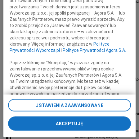
dot. świadczonych Tobie usług. Jeśli podstawą
w uroczystościach pogrzebowych i pożegnali nasz
przetwarzania Twoich danych jest uzasadniony interes
Mamę, Babcię i Prababcię
Wyborcza sp. z o.o., jej spółki powiązanej – Agora S.A. – lub
Zaufanych Partnerów, masz prawo wyrazić sprzeciw. Aby
to zrobić przejdź do „Ustawień Zaawansowanych” lub
skontaktuj się z administratorem – w zależności od
zakresu sprzeciwu i podmiotu, wobec którego jest
Katarzynę Szmyd
kierowany. Więcej informacji znajdziesz w
Polityce
Prywatności Wyborcza.pl
i
Polityce Prywatności Agora S.A.
a szczególnie:
Poprzez kliknięcie "Akceptuję" wyrażasz zgodę na
zainstalowanie i przechowywanie plików typu cookie
Ojcu Janowi Nodze
Wyborczej sp. z o. o. jej Zaufanych Partnerów i Agora S.A.
za duchową opiekę nad Zmarłą, wsparcie dla całej Ro
na Twoim urządzeniu końcowym. Możesz też w każdej
i poprowadzenie ceremonii pogrzebowej,
chwili zmienić swoje preferencje dot. plików cookie,
ponownie wywołując narzędzie do zarządzania Twoimi
dr. n. med. Jarosławowi Wasilewskiemu
preferencjami dot. przetwarzania danych poprzez
za wieloletnią, troskliwą opiekę,
USTAWIENIA ZAAWANSOWANE
odnośnik „Ustawienia prywatności” w stopce serwisu i
przechodząc do sekcji „Ustawienia zaawansowane”.
Przyjaciołom, pani Hannie Ferenc, Małgorzacie Niwiń
Zmiana ustawień plików cookie możliwa jest także za
i Janinie Hatossy za częste odwiedziny,
AKCEPTUJĘ
pomocą ustawień przeglądarki.
rehabilitantom Marcie Małek i Janowi Adamskie
za zaangażowaną terapię
My, nasi Zaufani Partnerzy i Agora S.A. możemy