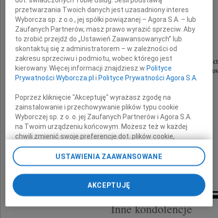
dot. świadczonych Tobie usług. Jeśli podstawą
w trudnych chwilach po śmierci
przetwarzania Twoich danych jest uzasadniony interes
Wyborcza sp. z o.o., jej spółki powiązanej – Agora S.A. – lub
Zaufanych Partnerów, masz prawo wyrazić sprzeciw. Aby
Stanisława Telesza
to zrobić przejdź do „Ustawień Zaawansowanych” lub
skontaktuj się z administratorem – w zależności od
zakresu sprzeciwu i podmiotu, wobec którego jest
Zastępcy Dyrektora Wydziału Środowiska i Rolnic
kierowany. Więcej informacji znajdziesz w
Polityce
Podkarpackiego Urzędu Wojewódzkiego w Rzeszo
Prywatności Wyborcza.pl
i
Polityce Prywatności Agora S.A.
składają
Poprzez kliknięcie "Akceptuję" wyrażasz zgodę na
zainstalowanie i przechowywanie plików typu cookie
Wyborczej sp. z o. o. jej Zaufanych Partnerów i Agora S.A.
Wojewoda i Wicewojewoda Podkarpacki
na Twoim urządzeniu końcowym. Możesz też w każdej
chwili zmienić swoje preferencje dot. plików cookie,
ponownie wywołując narzędzie do zarządzania Twoimi
preferencjami dot. przetwarzania danych poprzez
USTAWIENIA ZAAWANSOWANE
odnośnik „Ustawienia prywatności” w stopce serwisu i
przechodząc do sekcji „Ustawienia zaawansowane”.
AKCEPTUJĘ
Zmiana ustawień plików cookie możliwa jest także za
pomocą ustawień przeglądarki.
Inne kondolencje
My, nasi Zaufani Partnerzy i Agora S.A. możemy