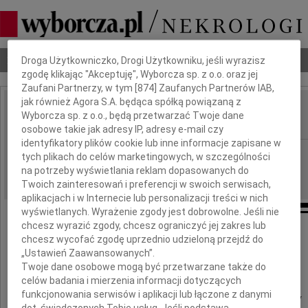
Dbamy o Twoją prywatność
Nekrologi
Odeszli
Poradnik pogrzebowy
Droga Użytkowniczko, Drogi Użytkowniku, jeśli wyrazisz
zgodę klikając "Akceptuję", Wyborcza sp. z o.o. oraz jej
Zaufani Partnerzy, w tym [
874
] Zaufanych Partnerów IAB,
jak również Agora S.A. będąca spółką powiązaną z
Stanisław Telesza
Wyborcza sp. z o.o., będą przetwarzać Twoje dane
IMIĘ I NAZWISKO:
osobowe takie jak adresy IP, adresy e-mail czy
identyfikatory plików cookie lub inne informacje zapisane w
Rzeszów
REGION:
tych plikach do celów marketingowych, w szczególności
na potrzeby wyświetlania reklam dopasowanych do
29.06.2015
DATA EMISJI:
Twoich zainteresowań i preferencji w swoich serwisach,
aplikacjach i w Internecie lub personalizacji treści w nich
wyświetlanych. Wyrażenie zgody jest dobrowolne. Jeśli nie
chcesz wyrazić zgody, chcesz ograniczyć jej zakres lub
chcesz wycofać zgodę uprzednio udzieloną przejdź do
Rodzinie i Najbliższym
„Ustawień Zaawansowanych”.
Twoje dane osobowe mogą być przetwarzane także do
celów badania i mierzenia informacji dotyczących
funkcjonowania serwisów i aplikacji lub łączone z danymi
wyrazy szczerego współczucia i słowa otuchy