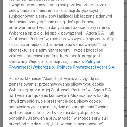
Twoje dane osobowe mogą być przetwarzane także do
celów badania i mierzenia informacji dotyczących
funkcjonowania serwisów i aplikacji lub łączone z danymi
Pawłowi Wypychowi Ogniska już dogasa blask, braterski zwiążmy krąg. W wieczorne
ostatni uścisk rąk... Czuwaj! Przyjaciele z 82 WDHiZ
dot. świadczonych Tobie usług. Jeśli podstawą
przetwarzania Twoich danych jest uzasadniony interes
Wyborcza sp. z o.o., jej spółki powiązanej – Agora S.A. – lub
Zaufanych Partnerów, masz prawo wyrazić sprzeciw. Aby
Małgosi Wypych oraz całej Rodzinie składamy serdeczne wyrazy współczucia z powo
to zrobić przejdź do „Ustawień Zaawansowanych” lub
Wypycha koleżanki i koledzy z Prokuratorii Generalnej Skarbu Państwa
skontaktuj się z administratorem – w zależności od
zakresu sprzeciwu i podmiotu, wobec którego jest
kierowany. Więcej informacji znajdziesz w
Polityce
Wyrazy głębokiego żalu i współczucia Małgosi, Zuzi, Krzysiowi i najbliższej Rodzin
Prywatności Wyborcza.pl
i
Polityce Prywatności Agora S.A.
Pawła Wypycha składają Elżbieta i Andrzej Olszewscy z dziećmi
Poprzez kliknięcie "Akceptuję" wyrażasz zgodę na
zainstalowanie i przechowywanie plików typu cookie
Wyrazy głębokiego żalu i współczucia Małgosi, Zuzi, Krzysiowi i najbliższej Rodzin
Wyborczej sp. z o. o. jej Zaufanych Partnerów i Agora S.A.
Pawła Wypycha składają Elżbieta i Andrzej Olszewscy z dziećmi
na Twoim urządzeniu końcowym. Możesz też w każdej
chwili zmienić swoje preferencje dot. plików cookie,
ponownie wywołując narzędzie do zarządzania Twoimi
Rodzinie tragicznie zmarłego w katastrofie lotniczej pod Smoleńskiem w dniu 10 kw
preferencjami dot. przetwarzania danych poprzez
Wypycha Sekretarza Stanu w Kancelarii Prezydenta RP wyrazy głębokiego współczuc
odnośnik „Ustawienia prywatności” w stopce serwisu i
przechodząc do sekcji „Ustawienia zaawansowane”.