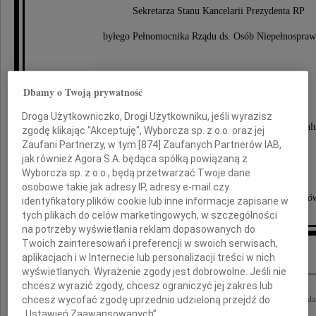
Sekretarza Stanu Kancelarii Prezydenta RP
byłego Pełnomocnika Rządu ds. Osób Niepełnospra
Rodzinie i Bliskim
Dbamy o Twoją prywatność
Droga Użytkowniczko, Drogi Użytkowniku, jeśli wyrazisz
składamy wyrazy najgłębszego współczucia i żal
zgodę klikając "Akceptuję", Wyborcza sp. z o.o. oraz jej
Zaufani Partnerzy, w tym [
874
] Zaufanych Partnerów IAB,
jak również Agora S.A. będąca spółką powiązaną z
Wyborcza sp. z o.o., będą przetwarzać Twoje dane
Zarząd i członkowie
osobowe takie jak adresy IP, adresy e-mail czy
Porozumienia Branżowego Związku Pracodawcó
identyfikatory plików cookie lub inne informacje zapisane w
tych plikach do celów marketingowych, w szczególności
na potrzeby wyświetlania reklam dopasowanych do
Twoich zainteresowań i preferencji w swoich serwisach,
Inne kondolencje
aplikacjach i w Internecie lub personalizacji treści w nich
wyświetlanych. Wyrażenie zgody jest dobrowolne. Jeśli nie
chcesz wyrazić zgody, chcesz ograniczyć jej zakres lub
Wyrazy głębokiego współczucia z powodu tragicznej śmierci Pawła Wypycha skład
chcesz wycofać zgodę uprzednio udzieloną przejdź do
Polskiego Towarzystwa Pracowników Socjalnych
„Ustawień Zaawansowanych”.