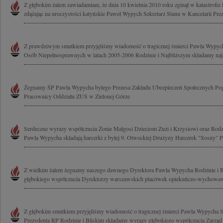
Z głębokim żalem zawiadamiam, że dnia 10 kwietnia 2010 roku zginął w katastrofie 
zdążając na uroczystości katyńskie Paweł Wypych Sekretarz Stanu w Kancelarii Prez
Z prawdziwym smutkiem przyjęliśmy wiadomość o tragicznej śmierci Pawła Wypyc
Osób Niepełnosprawnych w latach 2005-2006 Rodzinie i Najbliższym składamy najs
Żegnamy ŚP Pawła Wypycha byłego Prezesa Zakładu Ubezpieczeń Społecznych Pog
Pracownicy Oddziału ZUS w Zielonej Górze
Serdeczne wyrazy współczucia Żonie Małgosi Dzieciom Zuzi i Krzysiowi oraz Rodz
Pawła Wypycha składają harcerki z byłej 9. Otwockiej Drużyny Harcerek "Sosny" Pa
Z wielkim żalem żegnamy naszego dawnego Dyrektora Pawła Wypycha Rodzinie i 
głębokiego współczucia Dyrektorzy warszawskich placówek opiekuńczo-wychowa
Z głębokim smutkiem przyjęliśmy wiadomość o tragicznej śmierci Pawła Wypycha Se
Prezydenta RP Rodzinie i Bliskim składamy wyrazy głębokiego współczucia Zarząd i