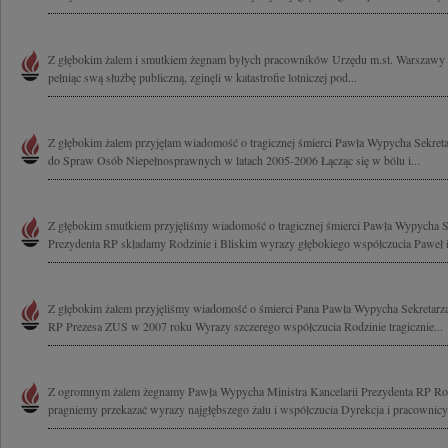
Z głębokim żalem i smutkiem żegnam byłych pracowników Urzędu m.st. Warszawy 
pełniąc swą służbę publiczną, zginęli w katastrofie lotniczej pod...
Z głębokim żalem przyjęłam wiadomość o tragicznej śmierci Pawła Wypycha Sekret
do Spraw Osób Niepełnosprawnych w latach 2005-2006 Łącząc się w bólu i...
Z głębokim smutkiem przyjęliśmy wiadomość o tragicznej śmierci Pawła Wypycha Se
Prezydenta RP składamy Rodzinie i Bliskim wyrazy głębokiego współczucia Paweł i 
Z głębokim żalem przyjęliśmy wiadomość o śmierci Pana Pawła Wypycha Sekretarza
RP Prezesa ZUS w 2007 roku Wyrazy szczerego współczucia Rodzinie tragicznie...
Z ogromnym żalem żegnamy Pawła Wypycha Ministra Kancelarii Prezydenta RP Rod
pragniemy przekazać wyrazy najgłębszego żalu i współczucia Dyrekcja i pracownicy 