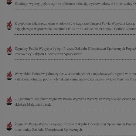
Zmarłego wyrazy głębokiego współczucia składają wychowankowie i pracownicy
Z głębokim żalem przyjęłam wiadomość o tragicznej śmierci Pawła Wypycha Łącząc
najgłębszego współczucia Rodzinie i Bliskim składa Minister Pracy i Polityki Społecz
Żegnamy Pawła Wypycha byłego Prezesa Zakładu Ubezpieczeń Społecznych Pogrąże
Pracownicy Zakładu Ubezpieczeń Społecznych
Wszystkich Polaków jednoczy doświadczenie jednej z największych tragedii w powoj
katastrofie lotniczej pod Smoleńskiem zginął najwyższy przedstawiciel Państwa Polsk
Z ogromnym smutkiem żegnamy Pawła Wypycha Wyrazy szczerego współczucia Małg
składają Małgosia i Jacek
Żegnamy Pawła Wypycha byłego Prezesa Zakładu Ubezpieczeń Społecznych Pogrąże
pracownicy Zakładu Ubezpieczeń Społecznych