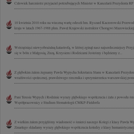
Człowiek harcmistrz przyjaciel potrzebujących Minister w Kancelarii Prezydenta RP
10 kwietnia 2010 roku na wieczną wartę odeszli hm. Ryszard Kaczorowski Przewo
kraju w latach 1967-1988 phm. Paweł Krajewski instruktor Chorągwi Mazowieckiej
Wstrząśnięci niewyobrażalną katastrofą, w której zginął nasz najserdeczniejszy Prz
się w bólu z Małgosią, Zuzą, Krzysiem i Rodzicami Jesteśmy i będziemy z...
Z głębokim żalem żegnamy Pawła Wypycha Sekretarza Stanu w Kancelarii Prezyden
wrażliwości społecznej, prawdziwego rzecznika i sprzymierzeńca warszawskiej pomo
Pani Teresie Wypych i Rodzinie wyrazy głębokiego współczucia i żalu z powodu śmi
Współpracownicy z Studium Stomatologii CMKP-Fieldorfa
Z wielkim żalem przyjęliśmy wiadomość o śmierci naszego Kolegi z klasy Pawła Wy
Zmarłego składamy wyrazy głębokiego współczucia koledzy z klasy humanistyczne