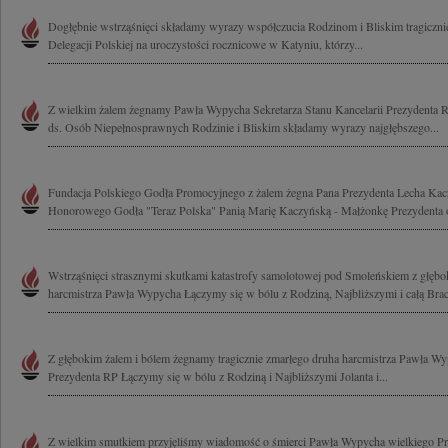
Dogłębnie wstrząśnięci składamy wyrazy współczucia Rodzinom i Bliskim tragicznie
Delegacji Polskiej na uroczystości rocznicowe w Katyniu, którzy...
Z wielkim żalem żegnamy Pawła Wypycha Sekretarza Stanu Kancelarii Prezydenta 
ds. Osób Niepełnosprawnych Rodzinie i Bliskim składamy wyrazy najgłębszego...
Fundacja Polskiego Godła Promocyjnego z żalem żegna Pana Prezydenta Lecha Kac
Honorowego Godła "Teraz Polska" Panią Marię Kaczyńską - Małżonkę Prezydenta 
Wstrząśnięci strasznymi skutkami katastrofy samolotowej pod Smoleńskiem z głęb
harcmistrza Pawła Wypycha Łączymy się w bólu z Rodziną, Najbliższymi i całą Braci
Z głębokim żalem i bólem żegnamy tragicznie zmarłego druha harcmistrza Pawła Wy
Prezydenta RP Łączymy się w bólu z Rodziną i Najbliższymi Jolanta i...
Z wielkim smutkiem przyjęliśmy wiadomość o śmierci Pawła Wypycha wielkiego Prz