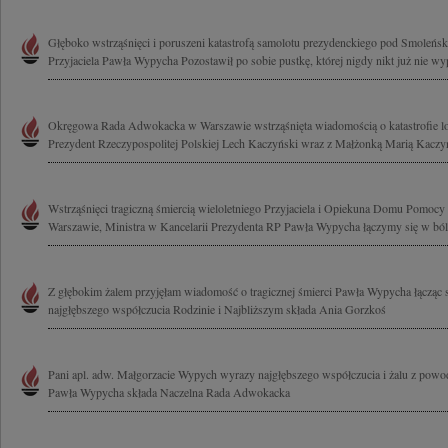
Głęboko wstrząśnięci i poruszeni katastrofą samolotu prezydenckiego pod Smoleńs
Przyjaciela Pawła Wypycha Pozostawił po sobie pustkę, której nigdy nikt już nie wype
Okręgowa Rada Adwokacka w Warszawie wstrząśnięta wiadomością o katastrofie lotn
Prezydent Rzeczypospolitej Polskiej Lech Kaczyński wraz z Małżonką Marią Kaczyńs
Wstrząśnięci tragiczną śmiercią wieloletniego Przyjaciela i Opiekuna Domu Pomoc
Warszawie, Ministra w Kancelarii Prezydenta RP Pawła Wypycha łączymy się w bólu
Z głębokim żalem przyjęłam wiadomość o tragicznej śmierci Pawła Wypycha łącząc 
najgłębszego współczucia Rodzinie i Najbliższym składa Ania Gorzkoś
Pani apl. adw. Małgorzacie Wypych wyrazy najgłębszego współczucia i żalu z powod
Pawła Wypycha składa Naczelna Rada Adwokacka