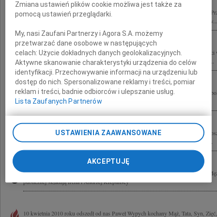
Zmiana ustawień plików cookie możliwa jest także za
10 kwietnia 2010 roku w katastrofie lotniczej pod Smoleńskiem zginął nasz drogi Pr
pomocą ustawień przeglądarki.
kochający Syn, Mąż i Ojciec Paweł Wypych Odszedł na zawsze i pozostawił nas w..
My, nasi Zaufani Partnerzy i Agora S.A. możemy
przetwarzać dane osobowe w następujących
Żonie i najbliższej Rodzinie Pana Pawła Wypycha z powodu Jego tragicznej śmierci
celach:
Użycie dokładnych danych geolokalizacyjnych.
składają Dyrekcja i pracownicy Domu Pomocy Społecznej w Warszawie, przy ul....
Aktywne skanowanie charakterystyki urządzenia do celów
identyfikacji. Przechowywanie informacji na urządzeniu lub
dostęp do nich. Spersonalizowane reklamy i treści, pomiar
reklam i treści, badnie odbiorców i ulepszanie usług.
Łącząc się w żalu i bólu, żegnamy Pawła Wypycha Rodzinie składamy wyrazy głęb
Lista Zaufanych Partnerów
socjalni Polskie Towarzystwo Pracowników Socjalnych Oddział Warszawski
USTAWIENIA ZAAWANSOWANE
"Jest taka cierpienia granica, za którą się uśmiech pogodny zaczyna." Czesław Mi
Pawła Wypycha Sekretarza Stanu w Kancelarii Prezydenta RP, byłego Dyrektora...
AKCEPTUJĘ
Małgosi Wypych wyrazy najgłębszego współczucia z powodu tragicznej śmierci Mę
publicznej składają Irena i Andrzej Rzeplińscy
10 kwietnia 2010 roku odszedł od nas Paweł Wypych kochany Mąż, Tata, Syn, Zięć,