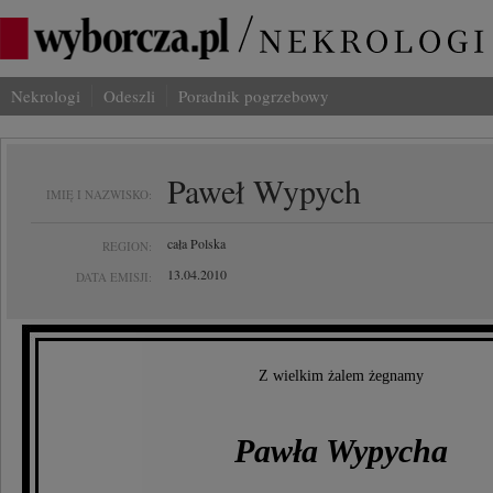
Nekrologi
Odeszli
Poradnik pogrzebowy
Paweł Wypych
IMIĘ I NAZWISKO:
cała Polska
REGION:
13.04.2010
DATA EMISJI:
Z wielkim żalem żegnamy
Pawła Wypycha