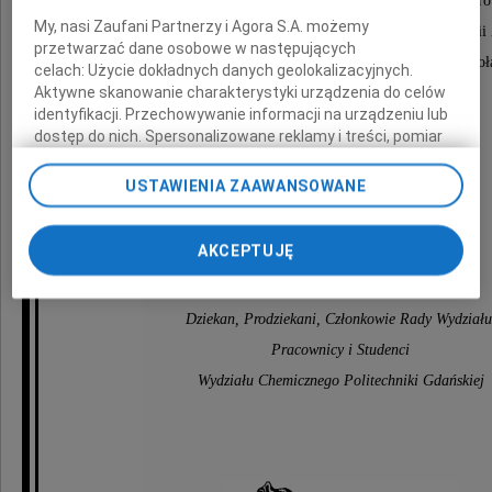
i kilkudziesięciu magistrów inżynierów i inżynier
My, nasi Zaufani Partnerzy i Agora S.A. możemy
Kierownik Katedry Chemii, Technologii i Biotechnologii
przetwarzać dane osobowe w następujących
w latach 2003-2007. Nauczyciel akademicki z powoł
celach:
Użycie dokładnych danych geolokalizacyjnych.
Aktywne skanowanie charakterystyki urządzenia do celów
oddany przyjaciel młodzieży akademickiej,
identyfikacji. Przechowywanie informacji na urządzeniu lub
Człowiek bardzo wysokiej kultury osobistej.
dostęp do nich. Spersonalizowane reklamy i treści, pomiar
reklam i treści, badnie odbiorców i ulepszanie usług.
Lista Zaufanych Partnerów
USTAWIENIA ZAAWANSOWANE
Ze smutkiem żegnają Zmarłego
AKCEPTUJĘ
Dziekan, Prodziekani, Członkowie Rady Wydziału
Pracownicy i Studenci
Wydziału Chemicznego Politechniki Gdańskiej