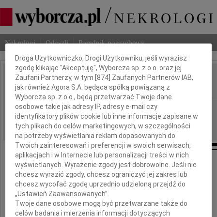
Dbamy o Twoją prywatność
Nekrologi
Odeszli
Poradnik pogrzebowy
Droga Użytkowniczko, Drogi Użytkowniku, jeśli wyrazisz
zgodę klikając "Akceptuję", Wyborcza sp. z o.o. oraz jej
Zaufani Partnerzy, w tym [
874
] Zaufanych Partnerów IAB,
Józef Synowiecki
IMIĘ I NAZWISKO:
jak również Agora S.A. będąca spółką powiązaną z
Wyborcza sp. z o.o., będą przetwarzać Twoje dane
osobowe takie jak adresy IP, adresy e-mail czy
Gdańsk
REGION:
identyfikatory plików cookie lub inne informacje zapisane w
18.06.2015
DATA EMISJI:
tych plikach do celów marketingowych, w szczególności
na potrzeby wyświetlania reklam dopasowanych do
Twoich zainteresowań i preferencji w swoich serwisach,
aplikacjach i w Internecie lub personalizacji treści w nich
wyświetlanych. Wyrażenie zgody jest dobrowolne. Jeśli nie
chcesz wyrazić zgody, chcesz ograniczyć jej zakres lub
Z głębokim żalem zawiadamiamy,
chcesz wycofać zgodę uprzednio udzieloną przejdź do
że 16 czerwca 2015 zmarł
„Ustawień Zaawansowanych”.
Twoje dane osobowe mogą być przetwarzane także do
celów badania i mierzenia informacji dotyczących