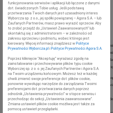
funkcjonowania serwisów i aplikacji lub łączone z danymi
dot. świadczonych Tobie usług. Jeśli podstawą
przetwarzania Twoich danych jest uzasadniony interes
Prof. dr hab.
Wyborcza sp. z o.o., jej spółki powiązanej – Agora S.A. – lub
Zaufanych Partnerów, masz prawo wyrazić sprzeciw. Aby
Józef Synowiecki
to zrobić przejdź do „Ustawień Zaawansowanych” lub
skontaktuj się z administratorem – w zależności od
zakresu sprzeciwu i podmiotu, wobec którego jest
kierowany. Więcej informacji znajdziesz w
Polityce
Absolwent Wydziału Matematyki, Fizyki i Chemi
Prywatności Wyborcza.pl
i
Polityce Prywatności Agora S.A.
Uniwersytetu Marii Curie-Skłodowskiej w Lublini
Poprzez kliknięcie "Akceptuję" wyrażasz zgodę na
związany z Wydziałem Chemicznym Politechniki Gda
zainstalowanie i przechowywanie plików typu cookie
od roku 1978. Znany i ceniony nie tylko w kraju, ale także za granicą 
Wyborczej sp. z o. o. jej Zaufanych Partnerów i Agora S.A.
technologii i biotechnologii żywności,
na Twoim urządzeniu końcowym. Możesz też w każdej
szczególnie pochodzenia morskiego oraz enzymolog
chwili zmienić swoje preferencje dot. plików cookie,
ponownie wywołując narzędzie do zarządzania Twoimi
Autor ponad stu publikacji, szeroko cytowanych w świ
preferencjami dot. przetwarzania danych poprzez
literaturze naukowej i wielu patentów.
odnośnik „Ustawienia prywatności” w stopce serwisu i
przechodząc do sekcji „Ustawienia zaawansowane”.
Szanowany i lubiany przez studentów nauczyciel akade
Zmiana ustawień plików cookie możliwa jest także za
Wypromował 9 doktorów nauk chemicznych
pomocą ustawień przeglądarki.