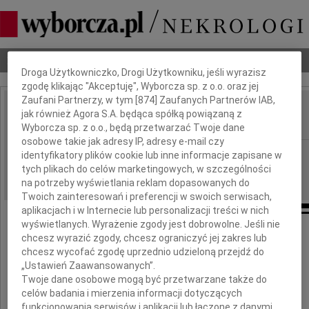
Dbamy o Twoją prywatność
Nekrologi
Odeszli
Poradnik pogrzebowy
Droga Użytkowniczko, Drogi Użytkowniku, jeśli wyrazisz
zgodę klikając "Akceptuję", Wyborcza sp. z o.o. oraz jej
Zaufani Partnerzy, w tym [
874
] Zaufanych Partnerów IAB,
Marek Walczewski
jak również Agora S.A. będąca spółką powiązaną z
IMIĘ I NAZWISKO:
Wyborcza sp. z o.o., będą przetwarzać Twoje dane
osobowe takie jak adresy IP, adresy e-mail czy
Warszawa
REGION:
identyfikatory plików cookie lub inne informacje zapisane w
tych plikach do celów marketingowych, w szczególności
29.05.2009
DATA EMISJI:
na potrzeby wyświetlania reklam dopasowanych do
Twoich zainteresowań i preferencji w swoich serwisach,
aplikacjach i w Internecie lub personalizacji treści w nich
wyświetlanych. Wyrażenie zgody jest dobrowolne. Jeśli nie
chcesz wyrazić zgody, chcesz ograniczyć jej zakres lub
chcesz wycofać zgodę uprzednio udzieloną przejdź do
Z głębokim smutkiem żegnamy
„Ustawień Zaawansowanych”.
Twoje dane osobowe mogą być przetwarzane także do
celów badania i mierzenia informacji dotyczących
funkcjonowania serwisów i aplikacji lub łączone z danymi