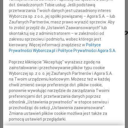
dot. świadczonych Tobie usług. Jeśli podstawą
przetwarzania Twoich danych jest uzasadniony interes
Wyborcza sp. z o.o., jej spółki powiązanej – Agora S.A. – lub
Zaufanych Partnerów, masz prawo wyrazić sprzeciw. Aby
to zrobić przejdź do „Ustawień Zaawansowanych” lub
Marka Walczewskiego
skontaktuj się z administratorem – w zależności od
zakresu sprzeciwu i podmiotu, wobec którego jest
kierowany. Więcej informacji znajdziesz w
Polityce
Prywatności Wyborcza.pl
i
Polityce Prywatności Agora S.A.
wybitnego Aktora teatralnego i filmowego
Poprzez kliknięcie "Akceptuję" wyrażasz zgodę na
zainstalowanie i przechowywanie plików typu cookie
Wyborczej sp. z o. o. jej Zaufanych Partnerów i Agora S.A.
Żonie i Rodzinie
na Twoim urządzeniu końcowym. Możesz też w każdej
chwili zmienić swoje preferencje dot. plików cookie,
ponownie wywołując narzędzie do zarządzania Twoimi
preferencjami dot. przetwarzania danych poprzez
wyrazy współczucia
odnośnik „Ustawienia prywatności” w stopce serwisu i
przechodząc do sekcji „Ustawienia zaawansowane”.
Zmiana ustawień plików cookie możliwa jest także za
pomocą ustawień przeglądarki.
składa