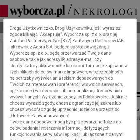
Dbamy o Twoją prywatność
Nekrologi
Odeszli
Poradnik pogrzebowy
Droga Użytkowniczko, Drogi Użytkowniku, jeśli wyrazisz
zgodę klikając "Akceptuję", Wyborcza sp. z o.o. oraz jej
Zaufani Partnerzy, w tym [
872
] Zaufanych Partnerów IAB,
jak również Agora S.A. będąca spółką powiązaną z
Zbyszko Chojnicki
Wyborcza sp. z o.o., będą przetwarzać Twoje dane
IMIĘ I NAZWISKO:
osobowe takie jak adresy IP, adresy e-mail czy
identyfikatory plików cookie lub inne informacje zapisane w
Poznań
REGION:
tych plikach do celów marketingowych, w szczególności
10.06.2015
na potrzeby wyświetlania reklam dopasowanych do
DATA EMISJI:
Twoich zainteresowań i preferencji w swoich serwisach,
aplikacjach i w Internecie lub personalizacji treści w nich
wyświetlanych. Wyrażenie zgody jest dobrowolne. Jeśli nie
chcesz wyrazić zgody, chcesz ograniczyć jej zakres lub
chcesz wycofać zgodę uprzednio udzieloną przejdź do
Z głębokim żalem zawiadamiamy, że w dniu 5 czerwca 
„Ustawień Zaawansowanych”.
zmarł w wieku 87 lat nasz kochany Mąż, Ojciec, Teść i
Twoje dane osobowe mogą być przetwarzane także do
celów badania i mierzenia informacji dotyczących
funkcjonowania serwisów i aplikacji lub łączone z danymi