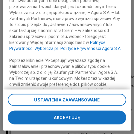
dot. świadczonych Tobie usług. Jeśli podstawą
przetwarzania Twoich danych jest uzasadniony interes
Wyborcza sp. z o.o., jej spółki powiązanej – Agora S.A. – lub
Zaufanych Partnerów, masz prawo wyrazić sprzeciw. Aby
to zrobić przejdź do „Ustawień Zaawansowanych” lub
skontaktuj się z administratorem – w zależności od
prof. zw. dr hab.
zakresu sprzeciwu i podmiotu, wobec którego jest
kierowany. Więcej informacji znajdziesz w
Polityce
Zbyszko Chojnicki
Prywatności Wyborcza.pl
i
Polityce Prywatności Agora S.A.
Poprzez kliknięcie "Akceptuję" wyrażasz zgodę na
zainstalowanie i przechowywanie plików typu cookie
Msza św. pogrzebowa odprawiona zostanie
Wyborczej sp. z o. o. jej Zaufanych Partnerów i Agora S.A.
w czwartek 11 czerwca 2015r. o godz. 10.30 w kośc
na Twoim urządzeniu końcowym. Możesz też w każdej
chwili zmienić swoje preferencje dot. plików cookie,
pw. Narodzenia Pańskiego na Osiedlu Batorego w Poz
ponownie wywołując narzędzie do zarządzania Twoimi
preferencjami dot. przetwarzania danych poprzez
USTAWIENIA ZAAWANSOWANE
Pogrzeb odbędzie się tego samego dnia
odnośnik „Ustawienia prywatności” w stopce serwisu i
przechodząc do sekcji „Ustawienia zaawansowane”.
o godz. 12.00 na cmentarzu przy ul. Jasna Rola.
Zmiana ustawień plików cookie możliwa jest także za
AKCEPTUJĘ
pomocą ustawień przeglądarki.
Pogrążeni w smutku
My, nasi Zaufani Partnerzy i Agora S.A. możemy