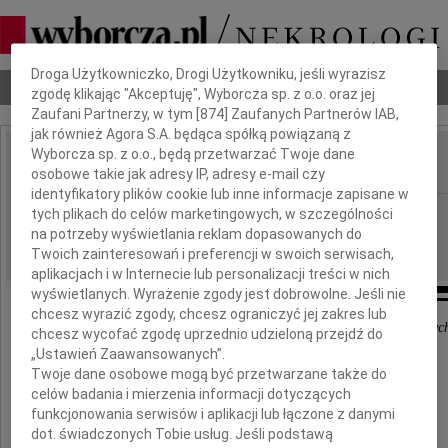
Dbamy o Twoją prywatność
Droga Użytkowniczko, Drogi Użytkowniku, jeśli wyrazisz
Nekrologi
Odeszli
Poradnik pogrzebowy
zgodę klikając "Akceptuję", Wyborcza sp. z o.o. oraz jej
Zaufani Partnerzy, w tym [
874
] Zaufanych Partnerów IAB,
jak również Agora S.A. będąca spółką powiązaną z
Wyborcza sp. z o.o., będą przetwarzać Twoje dane
osobowe takie jak adresy IP, adresy e-mail czy
IMIĘ I NAZWISKO:
identyfikatory plików cookie lub inne informacje zapisane w
Częstochowa
tych plikach do celów marketingowych, w szczególności
REGION:
na potrzeby wyświetlania reklam dopasowanych do
05.06.2015
DATA EMISJI:
Twoich zainteresowań i preferencji w swoich serwisach,
aplikacjach i w Internecie lub personalizacji treści w nich
wyświetlanych. Wyrażenie zgody jest dobrowolne. Jeśli nie
chcesz wyrazić zgody, chcesz ograniczyć jej zakres lub
Nie umiera ten, kto trwa w pamięci i sercach żywych
chcesz wycofać zgodę uprzednio udzieloną przejdź do
„Ustawień Zaawansowanych”.
Twoje dane osobowe mogą być przetwarzane także do
Pani
celów badania i mierzenia informacji dotyczących
Agnieszcze Domowicz
funkcjonowania serwisów i aplikacji lub łączone z danymi
dot. świadczonych Tobie usług. Jeśli podstawą