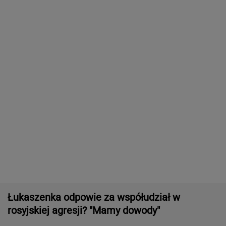
16-latek zaatakowany nożem. Zatrzymano
dwóch nastolatków
Tysiące osób zrobi to we wrześniu. Powód
może cię zaskoczyć
MATERIAŁ PROMOCYJNY,
18+
Większość Polaków nie chce płacić tego
podatku. "To sygnał alarmowy"