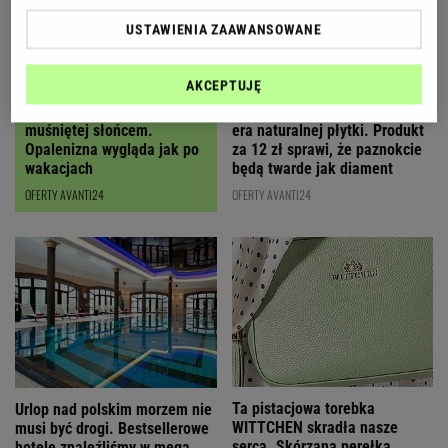
USTAWIENIA ZAAWANSOWANE
AKCEPTUJĘ
Ten olejek daje efekt skóry
Koniec z hybrydami, nadchodzi
muśniętej słońcem.
era naturalnej płytki. Produkt
Opalenizna wygląda jak po
za 12 zł sprawi, że paznokcie
wakacjach
będą twarde jak diament
OFERTY AVANTI24
OFERTY AVANTI24
Ta pistacjowa torebka
Urlop nad polskim morzem nie
WITTCHEN skradła nasze
musi być drogi. Bestsellerowe
serca. Skórzana perełka
hotele znaleźliśmy w mega