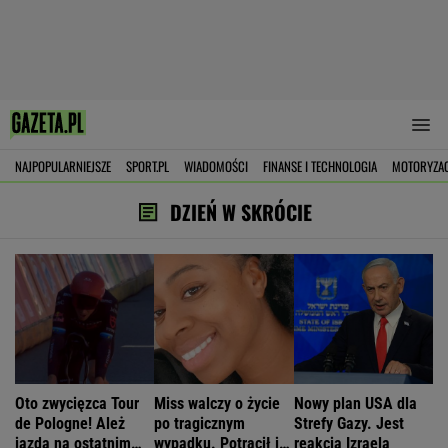
NAJPOPULARNIEJSZE
SPORT.PL
WIADOMOŚCI
FINANSE I TECHNOLOGIA
MOTORYZA
DZIEŃ W SKRÓCIE
Oto zwycięzca Tour
Miss walczy o życie
Nowy plan USA dla
de Pologne! Ależ
po tragicznym
Strefy Gazy. Jest
jazda na ostatnim
wypadku. Potrącił ją
reakcja Izraela