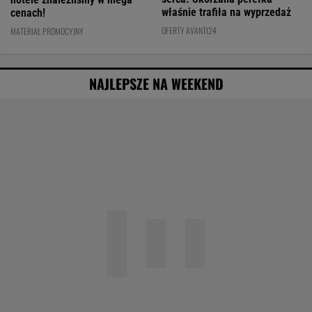
właśnie trafiła na wyprzedaż
cenach!
OFERTY AVANTI24
MATERIAŁ PROMOCYJNY
NAJLEPSZE NA WEEKEND
Agata Kulesza w komedii romantycznej? Ten
duet mógłby podbić kina