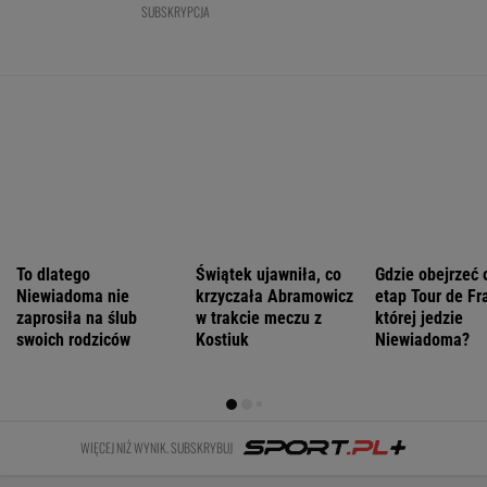
Łukaszenka odpowie za współudział w
rosyjskiej agresji? "Mamy dowody"
Nie będzie nowej umowy TVP z Kościołem.
Obowiązuje ta podpisana przez Kurskiego
MARCIN KOZŁOWSKI
Zwrot w sprawie Patriotów. Jest porozumienie
Ukrainy i USA