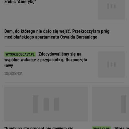
Zdecydowaliśmy się na
wspólne wakacje z przyjaciółką. Rozpoczęła
łowy
SUBSKRYPCJA
"Nigdy na sto procent nie dowiem się,
"Moja ma
dlaczego Zosia zachorowała"
mieć 3 dzieci, bo st
ZOBACZ WSZYSTKIE
Wybierz miasto
PEŁNA POGODA