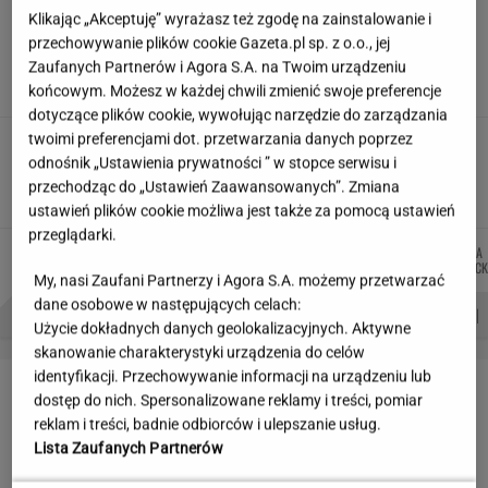
Siedem lat gehenny. "Spłacamy
Klikając „Akceptuję” wyrażasz też zgodę na zainstalowanie i
kredyty za mieszkania, w których mieszkają
przechowywanie plików cookie Gazeta.pl sp. z o.o., jej
ludzie dewelopera"
Zaufanych Partnerów i Agora S.A. na Twoim urządzeniu
końcowym. Możesz w każdej chwili zmienić swoje preferencje
SUBSKRYPCJA
dotyczące plików cookie, wywołując narzędzie do zarządzania
twoimi preferencjami dot. przetwarzania danych poprzez
Ciągnie cię do niedostępnych osób?
odnośnik „Ustawienia prywatności ” w stopce serwisu i
Psychologia mówi o powodach
przechodząc do „Ustawień Zaawansowanych”. Zmiana
ustawień plików cookie możliwa jest także za pomocą ustawień
przeglądarki.
DOMINIK
MIŁOSZ
MICHAŁ
MARTA
Autorzy:
SENKOWSKI
WIATROWSKI-BUJACZ
TRELA
KORYCK
My, nasi Zaufani Partnerzy i Agora S.A. możemy przetwarzać
dane osobowe w następujących celach:
PROBLEMY POLSKICH SIATKARZY
ZNAK Z '30'
WISŁAWA SZYMBORSKA
Użycie dokładnych danych geolokalizacyjnych. Aktywne
skanowanie charakterystyki urządzenia do celów
identyfikacji. Przechowywanie informacji na urządzeniu lub
LETNIE OKAZJE
dostęp do nich. Spersonalizowane reklamy i treści, pomiar
reklam i treści, badnie odbiorców i ulepszanie usług.
Lista Zaufanych Partnerów