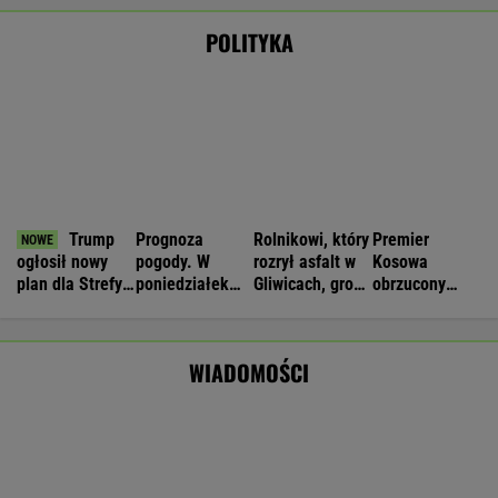
Rolnik zaorał nowy asfalt za 400 tys. zł.
Wcześniej rozwalał krawężniki
Wyniki Lotto 08.08.2026 - EkstraPensja,
EkstraPremia, Kaskada, Lotto, LottoPlus,
MiniLotto, MultiMulti