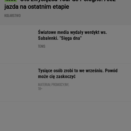
Tak Lang komentuje głośny
konflikt z Niewiadomą. "Zadzwoniłem do niej"
SUBSKRYPCJA
"Cyrk". Jednoznacznie ocenili abstrakcyjną
walkę Wacha z sześcioma rywalami
BOKS
Poważny karambol w trakcie wyścigu
kolarskiego w Polsce. 17 osób rannych
KOLARSTWO
Jeden z najbardziej pożądanych SUV-ów
premium. Teraz miesięczna rata jest niższa,
niż myślisz!
MATERIAŁ PROMOCYJNY