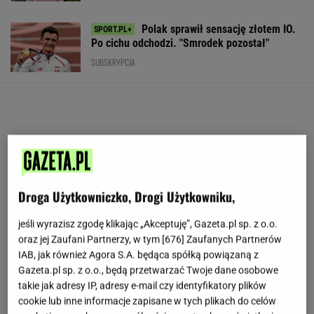
Polak sprawił sensację złotem IO.
Po cichu odchodzi. "Smrodek pozostał"
SUBSKRYPCJA
Droga Użytkowniczko, Drogi Użytkowniku,
jeśli wyrazisz zgodę klikając „Akceptuję”, Gazeta.pl sp. z o.o.
oraz jej Zaufani Partnerzy, w tym [
676
] Zaufanych Partnerów
IAB, jak również Agora S.A. będąca spółką powiązaną z
Gazeta.pl sp. z o.o., będą przetwarzać Twoje dane osobowe
takie jak adresy IP, adresy e-mail czy identyfikatory plików
cookie lub inne informacje zapisane w tych plikach do celów