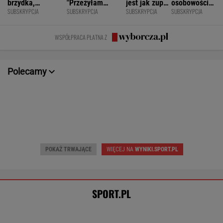
Oto zwycięzca Tour de Pologne! Ależ
jazda na ostatnim etapie
KOLARSTWO
Światowe media wydały werdykt ws.
Sabalenki. "Sięga dna"
TENIS
Tysiące osób zrobi to we wrześniu. Powód