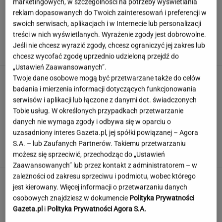
marketingowych, w szczególności na potrzeby wyświetlania
reklam dopasowanych do Twoich zainteresowań i preferencji w
swoich serwisach, aplikacjach i w Internecie lub personalizacji
Szara wielka płyta zniknęła. Tak dziś wygląda
treści w nich wyświetlanych. Wyrażenie zgody jest dobrowolne.
blok z "Alternatyw 4"
Jeśli nie chcesz wyrazić zgody, chcesz ograniczyć jej zakres lub
chcesz wycofać zgodę uprzednio udzieloną przejdź do
„Ustawień Zaawansowanych”.
Tych słów używali nasi dziadkowie, teraz
Twoje dane osobowe mogą być przetwarzane także do celów
niewiele osób je pamięta. A ty?
badania i mierzenia informacji dotyczących funkcjonowania
serwisów i aplikacji lub łączone z danymi dot. świadczonych
Tobie usług. W określonych przypadkach przetwarzanie
danych nie wymaga zgody i odbywa się w oparciu o
Czy Marilyn Monroe przeszła operację
uzasadniony interes Gazeta.pl, jej spółki powiązanej – Agora
plastyczną? Dokumentacja rozwiewa
S.A. – lub Zaufanych Partnerów. Takiemu przetwarzaniu
wątpliwości
możesz się sprzeciwić, przechodząc do „Ustawień
Zaawansowanych” lub przez kontakt z administratorem – w
zależności od zakresu sprzeciwu i podmiotu, wobec którego
To nie droga na skróty. Matka pokazuje, jak
jest kierowany. Więcej informacji o przetwarzaniu danych
naprawdę wygląda edukacja domowa
osobowych znajdziesz w dokumencie
Polityka Prywatności
MATERIAŁ PROMOCYJNY
Gazeta.pl
i
Polityka Prywatności Agora S.A.