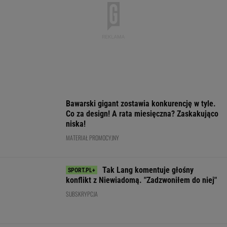
Złotem IO sprawił sensację. Po
cichu kończy karierę. "Smrodek pozostał"
SUBSKRYPCJA
To dlatego
Świątek ujawniła, co
Gdzie obejrzeć 
Niewiadoma nie
krzyczała Abramowicz
etap Tour de Fr
zaprosiła na ślub
w trakcie meczu z
której jedzie
swoich rodziców
Kostiuk
Niewiadoma?
WIĘCEJ NIŻ WYNIK. SUBSKRYBUJ