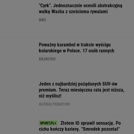
POLITYKA
Trump
Prognoza
Rolnikowi, który
Premier
ogłosił nowy
pogody. W
rozrył asfalt w
Kosowa
plan dla Strefy
poniedziałek
Gliwicach, grozi
obrzucony
Gazy. Netanjahu
może nawet
więzienie
jajkami.
reaguje
spaść grad
"Wstydź się"
WIADOMOŚCI