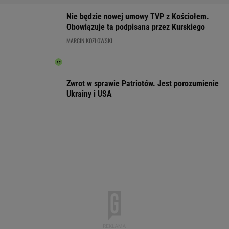
IMGW pokazał nową
Manifestacja w
Wyniki Lotto
prognozę. Upały
Warszawie.
07.08.2026 -
wracają do Polski
Organizatorzy mają
EkstraPensja,
siedem postulatów
EkstraPremia,
EuroJackpot, K
MiniLotto, Mult
WSPÓŁPRACA PŁATNA Z WYBORCZA.PL
ZROZUM, POZNAJ, ODKRYWAJ
SEKCJA Z SUBSKRYPCJĄ
Mamy najlepsze zaćmienia w Układzie
Słonecznym
Najbardziej absurdalna rzecz w nowym
"1670"? Tym razem to ja marudzę