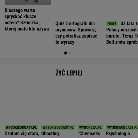
Mąż zostawił
weekend. Zaliczył
za chwilę
Albo król świata
mnie dla młodszej
mnie i znikł"
znów jesteś
albo do niczego
WSPÓŁPRACA PŁATNA Z
głodny"
Polecamy
Dziś 12:30 • Piłka nożna (M)
Dziś 12:45 • Piłka nożna (M)
ŁKS Łódź
1
Śląsk Wrocław
0
Chrobry Głogów
2
Cracovia
0
POKAŻ TRWAJĄCE
WIĘCEJ NA
WYNIKI.SPORT.PL
SPORT.PL