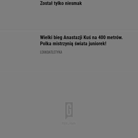
Usunęliśmy jedno słowo z tytułów polskich
filmów. Rozwiążesz bezbłędnie?
Kierunkowskaz na łamanym pierwszeństwie.
Kiedy trzeba go włączyć?
MOTO NEWS
Tak Anita Werner wyglądała 25 lat temu.
"Pamiętam panią z filmu"