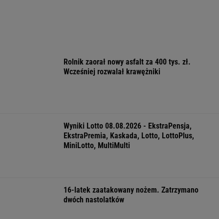
"Wymieniłam mojego byłego". Mikrodramy
wciągają jak ruchome piaski
Chaos w PZŁ, walczą dwie frakcje. Sidła
zastawione za rządów PiS
FINANSE I TECHNOLOGIA