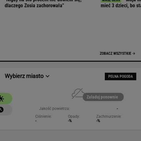
Załaduj ponownie
Jakość powietrza:
-
Ciśnienie:
Opady:
Zachmurzenie:
-
-%
-%