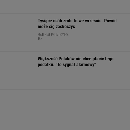
Meksykański fastfood otworzy się w
Polsce jeszcze w tym roku
BIZNES
Pierwszy etap GAT zakończony. To