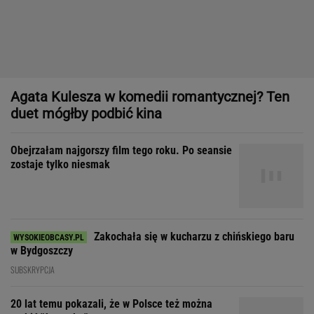
Obejrzałam najgorszy film tego roku. Po seansie
zostaje tylko niesmak
Zakochała się w kucharzu z chińskiego baru
w Bydgoszczy
SUBSKRYPCJA
20 lat temu pokazali, że w Polsce też można
zrobić "Amerykę"
Dom, do którego nie dało się wejść. Przekroczyłam próg
mediolańskiego apartamentu Osvalda Borsaniego