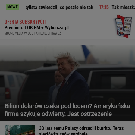
ista stwierdził, co poszło nie tak
Tak mieszkają Malinowsk
NOWE
OFERTA SUBSKRYPCJI
Premium: TOK FM + Wyborcza.pl
MOCNE MEDIA W DUO PAKIECIE. SPRAWDŹ
Bilion dolarów czeka pod lodem? Amerykańska
firma szykuje odwierty. Jest ostrzeżenie
33 lata temu Polacy odrzucili burrito. Teraz
sieciówka znów spróbuje