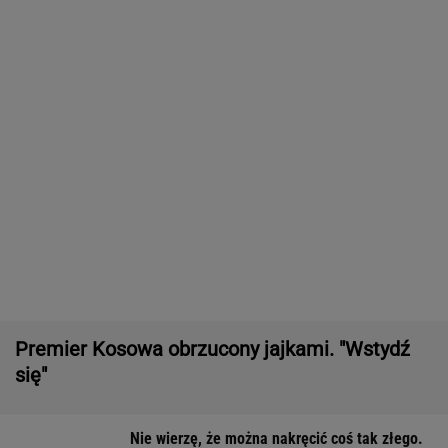
Premier Kosowa obrzucony jajkami. "Wstydź
się"
Nie wierzę, że można nakręcić coś tak złego.
Został tylko niesmak
Wielki bieg Anastazji Kuś na 400 metrów.
Polka mistrzynią świata juniorek!
LEKKOATLETYKA