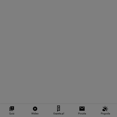
BIZNES
Po dniu na L4 stracił
PiS kpi z podwyżki
Prosty sposób 
pracę. Pracodawca
płacy minimalnej.
oszczędzanie. I
zapłaci mu teraz 200
"Tusk wrócił na pełnej"
pieniędzy może
tys. euro
roku?
WALUTY I GIEŁDA
EUR
USD
CHF
GBP
WIG
4,2983
3,7187
4,6027
5,0166
151 782,92
Quiz
Wideo
Gazeta.pl
Poczta
Pogoda