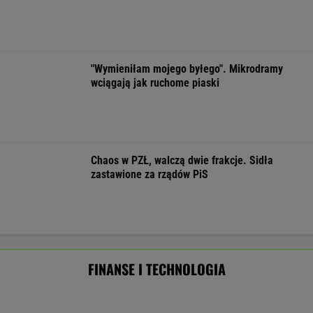
Były szef PIP szuka pracy. Prosi
o radę. "Jakiej domagać się pensji?".
Podpowiadamy
SUBSKRYPCJA
Chrupiące skrzydełka w kilka minut i bez
tłuszczu? Ten sprzęt przyrządzi je tak jak
lubisz
REKLAMA CENEO
Oszuści wzięli na nią pożyczkę, bank zażądał
spłaty. Jest decyzja sądu
BIZNES
Sprzęt już jest. Grenlandia ostrzega
Amerykanów, by nie zaczynali odwiertów