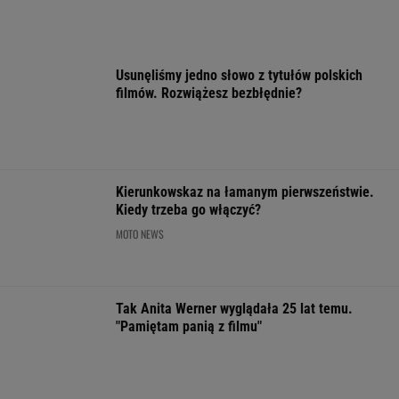
Złotem IO sprawił sensację. Po
cichu kończy karierę. "Smrodek pozostał"
SUBSKRYPCJA
Oto zwycięzca Tour de Pologne! Ależ
jazda na ostatnim etapie
KOLARSTWO
Finał wyprzedaży w Eobuwie - kultowe
Birkenstocki w końcu na promocji
OFERTY AVANTI24