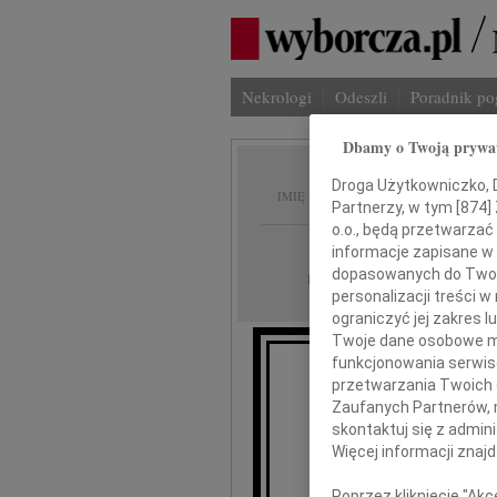
Nekrologi
Odeszli
Poradnik p
Dbamy o Twoją prywa
Wojcie
Droga Użytkowniczko, Dr
IMIĘ I NAZWISKO:
Partnerzy, w tym [
874
]
o.o., będą przetwarzać 
Gdańsk
REGION:
informacje zapisane w
dopasowanych do Twoich
22.05.2015
DATA EMISJI:
personalizacji treści 
ograniczyć jej zakres
Twoje dane osobowe mo
funkcjonowania serwisó
przetwarzania Twoich da
Wo
Zaufanych Partnerów, 
skontaktuj się z admin
Więcej informacji znaj
Poprzez kliknięcie "Ak