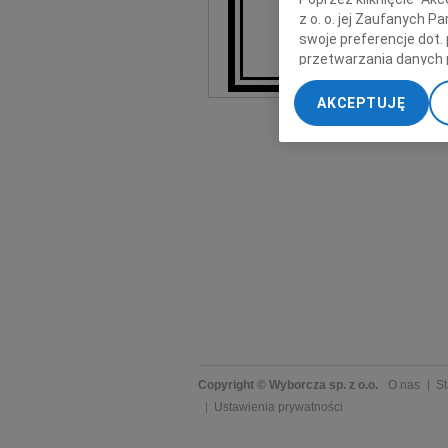
z o. o. jej Zaufanych 
swoje preferencje dot.
przetwarzania danych 
„Ustawienia zaawansow
AKCEPTUJĘ
My, nasi Zaufani Part
dokładnych danych geol
Przechowywanie informa
treści, badnie odbiorcó
Copyright © Wyborcza sp. z o.o.
O nas
St
Ustawienia prywatności