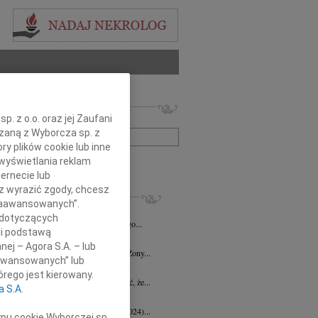
 nekrologów i wspomnień
. z o.o. oraz jej Zaufani
zwisko lub numer ogłoszenia:
ązaną z Wyborcza sp. z
ry plików cookie lub inne
wyświetlania reklam
+ szukanie zaawansowane
ernecie lub
sz wyrazić zgody, chcesz
KROLOGI
 Zaawansowanych”.
d Halka
wiek: 89
21.07.2026
Gdańsk
 dotyczących
lkim żalem i smutkiem żegnamy naszego...
li podstawą
ga Czajka
16.07.2026
Gdańsk
nej – Agora S.A. – lub
Andrzejowi Czajce z powodu śmierci Żony...
aawansowanych” lub
 Borowski
10.07.2026
Gdańsk
rego jest kierowany.
lkim smutkiem przyjęłyśmy wiadomość, że...
a S.A.
 Augustynowicz
03.07.2026
Gdańsk
 Augustynowicz z domu Hinz (1979-2024)...
ypu cookie Wyborczej sp.