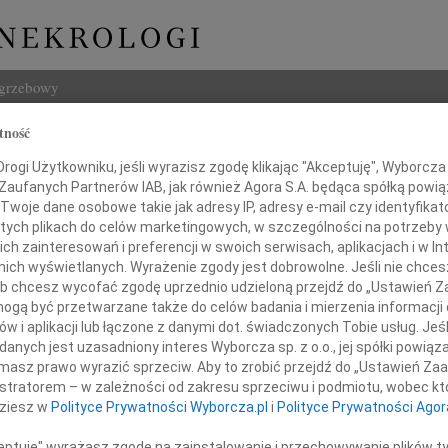
ogrzebowy
tność
Szukaj
ch Staręga
ogi Użytkowniku, jeśli wyrazisz zgodę klikając "Akceptuję", Wyborcza sp
Imię i na
 Zaufanych Partnerów IAB, jak również Agora S.A. będąca spółką powi
Twoje dane osobowe takie jak adresy IP, adresy e-mail czy identyfikato
 tych plikach do celów marketingowych, w szczególności na potrzeby 
 zainteresowań i preferencji w swoich serwisach, aplikacjach i w Int
w nich wyświetlanych. Wyrażenie zgody jest dobrowolne. Jeśli nie chce
INNE NE
 lub chcesz wycofać zgodę uprzednio udzieloną przejdź do „Ustawień
Witol
gą być przetwarzane także do celów badania i mierzenia informacji
Z wie
w i aplikacji lub łączone z danymi dot. świadczonych Tobie usług. Jeś
Jadwi
nych jest uzasadniony interes Wyborcza sp. z o.o., jej spółki powiąza
Panu 
jciech Staręga
masz prawo wyrazić sprzeciw. Aby to zrobić przejdź do „Ustawień Z
Adam
istratorem – w zależności od zakresu sprzeciwu i podmiotu, wobec któ
Z wie
dziesz w
Polityce Prywatności Wyborcza.pl
i
Polityce Prywatności Agor
Alina
16.11.1939 - 08.05.2015
Alina
ceptuję" wyrażasz zgodę na zainstalowanie i przechowywanie plików t