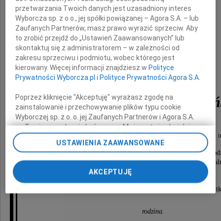
przetwarzania Twoich danych jest uzasadniony interes
Wyborcza sp. z o.o., jej spółki powiązanej – Agora S.A. – lub
Zaufanych Partnerów, masz prawo wyrazić sprzeciw. Aby
to zrobić przejdź do „Ustawień Zaawansowanych” lub
skontaktuj się z administratorem – w zależności od
zakresu sprzeciwu i podmiotu, wobec którego jest
kierowany. Więcej informacji znajdziesz w
Polityce
Irena
Prywatności Wyborcza.pl
i
Polityce Prywatności Agora S.A.
Poprzez kliknięcie "Akceptuję" wyrażasz zgodę na
Wojciechowska-Goszczyń
zainstalowanie i przechowywanie plików typu cookie
Wyborczej sp. z o. o. jej Zaufanych Partnerów i Agora S.A.
na Twoim urządzeniu końcowym. Możesz też w każdej
Msza Święta Pogrzebowa zostanie odprawiona w dniu 21 maja 2015 roku o 
chwili zmienić swoje preferencje dot. plików cookie,
USTAWIENIA ZAAWANSOWANE
pw. Św. Jana Vianney na Sołaczu,
ponownie wywołując narzędzie do zarządzania Twoimi
Odprowadzenie Urny z Prochami Zmarłej do grobu rod
preferencjami dot. przetwarzania danych poprzez
odbędzie się o godzinie 12.00 na cmentarzu parafia
odnośnik „Ustawienia prywatności” w stopce serwisu i
AKCEPTUJĘ
przy ul. Lutyckiej.
przechodząc do sekcji „Ustawienia zaawansowane”.
Zmiana ustawień plików cookie możliwa jest także za
O czym zawiadamia pogrążona w głębokim smut
pomocą ustawień przeglądarki.
rodzina.
My, nasi Zaufani Partnerzy i Agora S.A. możemy