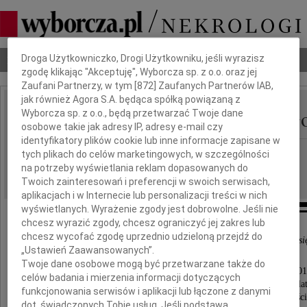
Dbamy o Twoją prywatność
Droga Użytkowniczko, Drogi Użytkowniku, jeśli wyrazisz
Nekrologi
Odeszli
Poradnik pogrzebowy
zgodę klikając "Akceptuję", Wyborcza sp. z o.o. oraz jej
Zaufani Partnerzy, w tym [
872
] Zaufanych Partnerów IAB,
jak również Agora S.A. będąca spółką powiązaną z
Irena Wojciechowska-G
Wyborcza sp. z o.o., będą przetwarzać Twoje dane
IMIĘ I NAZWISKO:
osobowe takie jak adresy IP, adresy e-mail czy
identyfikatory plików cookie lub inne informacje zapisane w
Poznań
REGION:
tych plikach do celów marketingowych, w szczególności
na potrzeby wyświetlania reklam dopasowanych do
20.05.2015
DATA EMISJI:
Twoich zainteresowań i preferencji w swoich serwisach,
aplikacjach i w Internecie lub personalizacji treści w nich
wyświetlanych. Wyrażenie zgody jest dobrowolne. Jeśli nie
chcesz wyrazić zgody, chcesz ograniczyć jej zakres lub
chcesz wycofać zgodę uprzednio udzieloną przejdź do
"Umarłych wieczność dotąd trwa, dokąd pamięcią im się
„Ustawień Zaawansowanych”.
Twoje dane osobowe mogą być przetwarzane także do
Z głębokim żalem zawiadamiamy, że dnia 15 maja 201
celów badania i mierzenia informacji dotyczących
po krótkiej, ale ciężkiej chorobie, w wieku 68 la
funkcjonowania serwisów i aplikacji lub łączone z danymi
zmarła nasza ukochana Mama, Babcia, Siostra, Teśc
dot. świadczonych Tobie usług. Jeśli podstawą