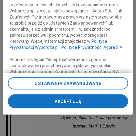
Zastępcy Dyrektora ds. Nauki
przetwarzania Twoich danych jest uzasadniony interes
Wyborcza sp. z o.o., jej spółki powiązanej – Agora S.A. – lub
Zaufanych Partnerów, masz prawo wyrazić sprzeciw. Aby
to zrobić przejdź do „Ustawień Zaawansowanych” lub
skontaktuj się z administratorem – w zależności od
wyrazy głębokiego współczucia
zakresu sprzeciwu i podmiotu, wobec którego jest
z powodu śmierci
kierowany. Więcej informacji znajdziesz w
Polityce
Prywatności Wyborcza.pl
i
Polityce Prywatności Agora S.A.
Poprzez kliknięcie "Akceptuję" wyrażasz zgodę na
zainstalowanie i przechowywanie plików typu cookie
Męża
Wyborczej sp. z o. o. jej Zaufanych Partnerów i Agora S.A.
na Twoim urządzeniu końcowym. Możesz też w każdej
USTAWIENIA ZAAWANSOWANE
chwili zmienić swoje preferencje dot. plików cookie,
ponownie wywołując narzędzie do zarządzania Twoimi
preferencjami dot. przetwarzania danych poprzez
składają
AKCEPTUJĘ
odnośnik „Ustawienia prywatności” w stopce serwisu i
przechodząc do sekcji „Ustawienia zaawansowane”.
Zmiana ustawień plików cookie możliwa jest także za
Dyrekcja, Rada Naukowa i pracownicy
pomocą ustawień przeglądarki.
Instytutu Matki i Dziecka
My, nasi Zaufani Partnerzy i Agora S.A. możemy