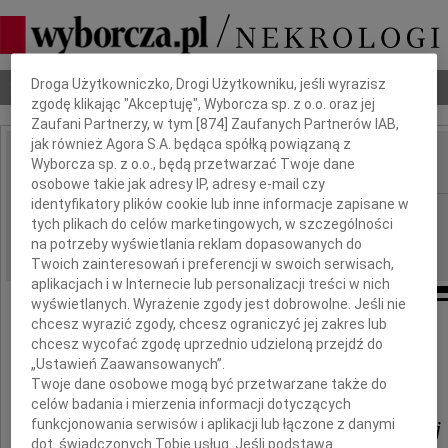
Dbamy o Twoją prywatność
Droga Użytkowniczko, Drogi Użytkowniku, jeśli wyrazisz
Nekrologi
Odeszli
Poradnik pogrzebowy
zgodę klikając "Akceptuję", Wyborcza sp. z o.o. oraz jej
Zaufani Partnerzy, w tym [
874
] Zaufanych Partnerów IAB,
jak również Agora S.A. będąca spółką powiązaną z
Wyborcza sp. z o.o., będą przetwarzać Twoje dane
IMIĘ I NAZWISKO:
osobowe takie jak adresy IP, adresy e-mail czy
identyfikatory plików cookie lub inne informacje zapisane w
Warszawa
REGION:
tych plikach do celów marketingowych, w szczególności
02.06.2009
DATA EMISJI:
na potrzeby wyświetlania reklam dopasowanych do
Twoich zainteresowań i preferencji w swoich serwisach,
aplikacjach i w Internecie lub personalizacji treści w nich
wyświetlanych. Wyrażenie zgody jest dobrowolne. Jeśli nie
chcesz wyrazić zgody, chcesz ograniczyć jej zakres lub
chcesz wycofać zgodę uprzednio udzieloną przejdź do
Pani
„Ustawień Zaawansowanych”.
Twoje dane osobowe mogą być przetwarzane także do
celów badania i mierzenia informacji dotyczących
funkcjonowania serwisów i aplikacji lub łączone z danymi
dr n. med. Teresie Klepackiej
dot. świadczonych Tobie usług. Jeśli podstawą