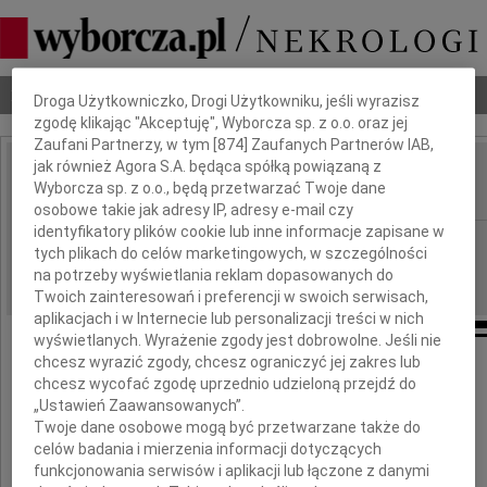
Dbamy o Twoją prywatność
Nekrologi
Odeszli
Poradnik pogrzebowy
Droga Użytkowniczko, Drogi Użytkowniku, jeśli wyrazisz
zgodę klikając "Akceptuję", Wyborcza sp. z o.o. oraz jej
Zaufani Partnerzy, w tym [
874
] Zaufanych Partnerów IAB,
jak również Agora S.A. będąca spółką powiązaną z
Andrzej Kolański
Wyborcza sp. z o.o., będą przetwarzać Twoje dane
IMIĘ I NAZWISKO:
osobowe takie jak adresy IP, adresy e-mail czy
identyfikatory plików cookie lub inne informacje zapisane w
Poznań
REGION:
tych plikach do celów marketingowych, w szczególności
12.05.2015
DATA EMISJI:
na potrzeby wyświetlania reklam dopasowanych do
Twoich zainteresowań i preferencji w swoich serwisach,
aplikacjach i w Internecie lub personalizacji treści w nich
wyświetlanych. Wyrażenie zgody jest dobrowolne. Jeśli nie
chcesz wyrazić zgody, chcesz ograniczyć jej zakres lub
chcesz wycofać zgodę uprzednio udzieloną przejdź do
Z głębokim żalem zawiadamiamy,
„Ustawień Zaawansowanych”.
że w dniu 8 maja 2015 roku, w wieku 62 lat,
Twoje dane osobowe mogą być przetwarzane także do
odszedł nagle i niespodziewanie
celów badania i mierzenia informacji dotyczących
nasz Mąż, Tata i Dziadek
funkcjonowania serwisów i aplikacji lub łączone z danymi