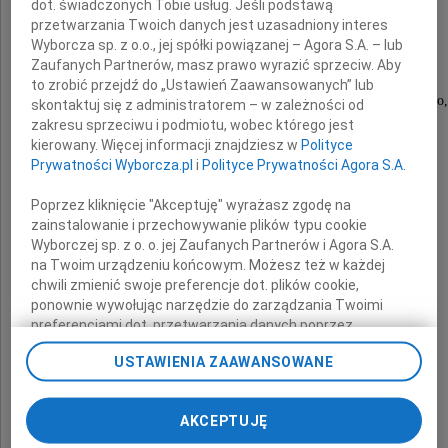
dot. świadczonych Tobie usług. Jeśli podstawą
Andrzej Kolański
przetwarzania Twoich danych jest uzasadniony interes
Wyborcza sp. z o.o., jej spółki powiązanej – Agora S.A. – lub
Zaufanych Partnerów, masz prawo wyrazić sprzeciw. Aby
to zrobić przejdź do „Ustawień Zaawansowanych” lub
legenda konińskiego dziennikarstwa sportowego,
skontaktuj się z administratorem – w zależności od
prezenter radiowy oraz działacz sportowy
zakresu sprzeciwu i podmiotu, wobec którego jest
kierowany. Więcej informacji znajdziesz w
Polityce
Prywatności Wyborcza.pl
i
Polityce Prywatności Agora S.A.
Uroczystości pogrzebowe odbędą się
w dniu 13 maja 2015 roku o godzinie 11.00
Poprzez kliknięcie "Akceptuję" wyrażasz zgodę na
na cmentarzu komunalnym w Koninie.
zainstalowanie i przechowywanie plików typu cookie
Wyborczej sp. z o. o. jej Zaufanych Partnerów i Agora S.A.
na Twoim urządzeniu końcowym. Możesz też w każdej
chwili zmienić swoje preferencje dot. plików cookie,
Pogrążone w smutku
ponownie wywołując narzędzie do zarządzania Twoimi
preferencjami dot. przetwarzania danych poprzez
żona i córki wraz z rodzinami
odnośnik „Ustawienia prywatności” w stopce serwisu i
USTAWIENIA ZAAWANSOWANE
przechodząc do sekcji „Ustawienia zaawansowane”.
Zmiana ustawień plików cookie możliwa jest także za
pomocą ustawień przeglądarki.
AKCEPTUJĘ
My, nasi Zaufani Partnerzy i Agora S.A. możemy