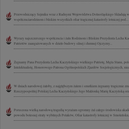
Przewodniczący Sejmiku wraz z Radnymi Województwa Dolnośląskiego Składają w
współczuciarodzinom i bliskim wszystkich ofiar tragicznej katastrofy lotniczej pod...
Wyrazy najszczerszego współczucia i żalu Rodzinom i Bliskim Prezydenta Lecha Ka
Patriotów zaangażowanych w dzieło budowy silnej i dumnej Ojczyzny...
Żegnamy Pana Prezydenta Lecha Kaczyńskiego wielkiego Patriotę, Męża Stanu, polsk
Intelektualistę, Honorowego Patrona Ogólnopolskich Zjazdów Socjologicznych, nie
W dniach narodowej żałoby, z najgłębszym żalem i smutkiem żegnamy tragicznie zm
Rzeczypospolitej Polskiej Lecha Kaczyńskiego Jego Małżonkę Marię Kaczyńską oraz
Poruszona wielką narodową tragedią wyrażam ogromny żal całego środowiska akad
powodu bolesnej straty wybitnych Polaków, Ofiar katastrofy lotniczej w Smoleńsku,