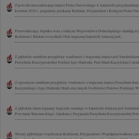
Z powodu nieoczekiwanej śmierci Piotra Nurowskiego w katastrofie prezydenckieg
kwietnia 2010 r., pragniemy przekazać Rodzinie, Przyjaciołom i Kolegom Piotra Nu
Przewodniczący Sejmiku wraz z radnymi Województwa Dolnośląskiego składają wy
Rodzinom i Bliskim wszystkich Ofiar tragicznej katastrofy lotniczej pod...
Z głębokim smutkiem przyjęliśmy wiadomość o tragicznej śmierci pod Smoleńskie
Prezydenta Rzeczypospolitej Polskiej Jego Małżonki, Pani Marii Kaczyńskiej Człon
Z ogromnym smutkiem przyjęliśmy wiadomość o tragicznej śmierci Prezydenta Rzecz
Kaczyńskiego i Jego Małżonki Marii oraz innych Osobistości Państwa Polskiego Wy
Z głębokim żalem żegnamy tragicznie zmarłego w katastrofie lotniczej pod Smole
Powstania Warszawskiego, Opiekuna i Przyjaciela Prezydenta Rzeczypospolitej Polsk
Wyrazy głębokiego współczucia Rodzinom, Przyjaciołom i Współpracownikom z pow