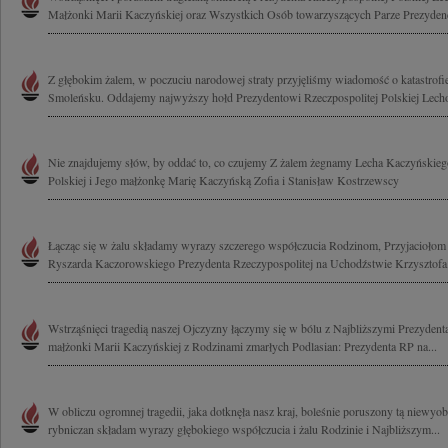
Małżonki Marii Kaczyńskiej oraz Wszystkich Osób towarzyszących Parze Prezydenck
Z głębokim żalem, w poczuciu narodowej straty przyjęliśmy wiadomość o katastrof
Smoleńsku. Oddajemy najwyższy hołd Prezydentowi Rzeczpospolitej Polskiej Lech
Nie znajdujemy słów, by oddać to, co czujemy Z żalem żegnamy Lecha Kaczyńskieg
Polskiej i Jego małżonkę Marię Kaczyńską Zofia i Stanisław Kostrzewscy
Łącząc się w żalu składamy wyrazy szczerego współczucia Rodzinom, Przyjacioł
Ryszarda Kaczorowskiego Prezydenta Rzeczypospolitej na Uchodźstwie Krzysztofa.
Wstrząśnięci tragedią naszej Ojczyzny łączymy się w bólu z Najbliższymi Prezyde
małżonki Marii Kaczyńskiej z Rodzinami zmarłych Podlasian: Prezydenta RP na...
W obliczu ogromnej tragedii, jaka dotknęła nasz kraj, boleśnie poruszony tą niewyobr
rybniczan składam wyrazy głębokiego współczucia i żalu Rodzinie i Najbliższym...