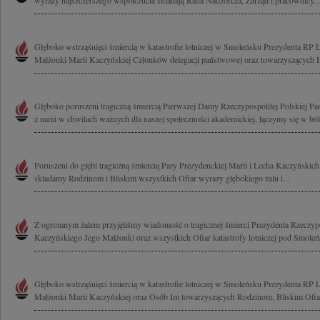
wyrazy najszczerszego współczucia składają Rada Nadzorcza, Zarząd i pracownicy...
Głęboko wstrząśnięci śmiercią w katastrofie lotniczej w Smoleńsku Prezydenta RP
Małżonki Marii Kaczyńskiej Członków delegacji państwowej oraz towarzyszących I
Głęboko poruszeni tragiczną śmiercią Pierwszej Damy Rzeczypospolitej Polskiej Pan
z nami w chwilach ważnych dla naszej społeczności akademickiej, łączymy się w bólu
Poruszeni do głębi tragiczną śmiercią Pary Prezydenckiej Marii i Lecha Kaczyński
składamy Rodzinom i Bliskim wszystkich Ofiar wyrazy głębokiego żalu i...
Z ogromnym żalem przyjęliśmy wiadomość o tragicznej śmierci Prezydenta Rzeczypo
Kaczyńskiego Jego Małżonki oraz wszystkich Ofiar katastrofy lotniczej pod Smoleń
Głęboko wstrząśnięci śmiercią w katastrofie lotniczej w Smoleńsku Prezydenta RP 
Małżonki Marii Kaczyńskiej oraz Osób Im towarzyszących Rodzinom, Bliskim Ofiar