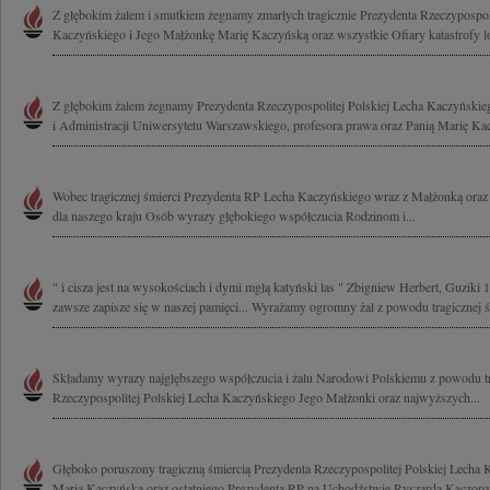
Z głębokim żalem i smutkiem żegnamy zmarłych tragicznie Prezydenta Rzeczypospoli
Kaczyńskiego i Jego Małżonkę Marię Kaczyńską oraz wszystkie Ofiary katastrofy lot
Z głębokim żalem żegnamy Prezydenta Rzeczypospolitej Polskiej Lecha Kaczyński
i Administracji Uniwersytetu Warszawskiego, profesora prawa oraz Panią Marię Kac
Wobec tragicznej śmierci Prezydenta RP Lecha Kaczyńskiego wraz z Małżonką oraz
dla naszego kraju Osób wyrazy głębokiego współczucia Rodzinom i...
" i cisza jest na wysokościach i dymi mgłą katyński las " Zbigniew Herbert, Guziki 
zawsze zapisze się w naszej pamięci... Wyrażamy ogromny żal z powodu tragicznej śm
Składamy wyrazy najgłębszego współczucia i żalu Narodowi Polskiemu z powodu tr
Rzeczypospolitej Polskiej Lecha Kaczyńskiego Jego Małżonki oraz najwyższych...
Głęboko poruszony tragiczną śmiercią Prezydenta Rzeczypospolitej Polskiej Lecha
Marią Kaczyńską oraz ostatniego Prezydenta RP na Uchodźstwie Ryszarda Kaczoro