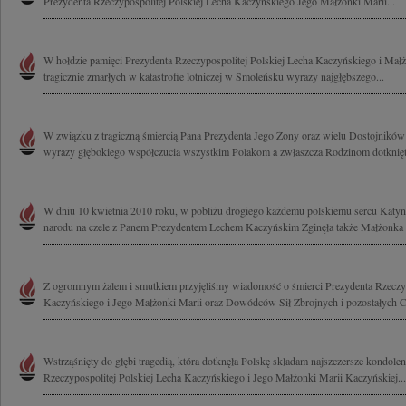
Prezydenta Rzeczypospolitej Polskiej Lecha Kaczyńskiego Jego Małżonki Marii...
W hołdzie pamięci Prezydenta Rzeczypospolitej Polskiej Lecha Kaczyńskiego i Mał
tragicznie zmarłych w katastrofie lotniczej w Smoleńsku wyrazy najgłębszego...
W związku z tragiczną śmiercią Pana Prezydenta Jego Żony oraz wielu Dostojnikó
wyrazy głębokiego współczucia wszystkim Polakom a zwłaszcza Rodzinom dotknięt
W dniu 10 kwietnia 2010 roku, w pobliżu drogiego każdemu polskiemu sercu Katynia,
narodu na czele z Panem Prezydentem Lechem Kaczyńskim Zginęła także Małżonka P
Z ogromnym żalem i smutkiem przyjęliśmy wiadomość o śmierci Prezydenta Rzeczyp
Kaczyńskiego i Jego Małżonki Marii oraz Dowódców Sił Zbrojnych i pozostałych C
Wstrząśnięty do głębi tragedią, która dotknęła Polskę składam najszczersze kondole
Rzeczypospolitej Polskiej Lecha Kaczyńskiego i Jego Małżonki Marii Kaczyńskiej...