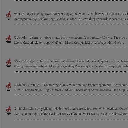
Wstrząśnięty tragedią naszej Ojczyzny łączę się w żalu z Najbliższymi Lecha Kaczy
Rzeczypospolitej Polskiej Jego Małżonki Marii Kaczyńskiej Ryszarda Kaczorowskie
Z głębokim żalem i smutkiem przyjęliśmy wiadomość o tragicznej śmierci Prezydenta
Lecha Kaczyńskiego i Jego Małżonki Marii Kaczyńskiej oraz Wszystkich Osób...
Wstrząśnięci do głębi rozmiarami tragedii pod Smoleńskiem oddajemy hołd Lecho
Rzeczypospolitej Polskiej Marii Kaczyńskiej Pierwszej Damie Rzeczypospolitej Polsk
Z wielkim smutkiem i żalem przyjęliśmy wiadomość o tragicznej śmierci Prezydenta 
Lecha Kaczyńskiego i Jego Małżonki Marii Kaczyńskiej oraz Członków Delegacji uda
Z wielkim żalem przyjęliśmy wiadomość o katastrofie lotniczej w Smoleńsku. Odda
Rzeczypospolitej Polskiej Lechowi Kaczyńskiemu Marii Kaczyńskiej Przedstawicie