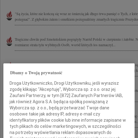
"Są życia, które nie kończą się wraz ze śmiercią jak długo trwa pamięć o Tych, z któ
pożegnać". Z głębokim żalem i smutkiem pożegnaliśmy zmarłych tragicznie Prezyden
Tragiczne chwile pod Smoleńskiem pogrążyły Naród Polski w cierpieniu i żałobie.
rozmiarze strata tylu wybitnych Osób, wsród których los naznaczył...
Z wielkim bólem przyjęliśmy wiadomość o tragicznej śmierci Prezydenta Rzeczyposp
Kaczyńskiego i Jego Małżonki Marii Kaczyńskiej oraz wszystkich Ofiar tragicznej ka
Dbamy o Twoją prywatność
Droga Użytkowniczko, Drogi Użytkowniku, jeśli wyrazisz
zgodę klikając "Akceptuję", Wyborcza sp. z o.o. oraz jej
W tamtą tragiczną sobotę, 10 kwietnia 2010 roku, najpierw było niedowierzanie, pote
Zaufani Partnerzy, w tym [
872
] Zaufanych Partnerów IAB,
są łzy... Katastrofa lotnicza, jaka wydarzyła się pod Smoleńskiem,...
jak również Agora S.A. będąca spółką powiązaną z
Wyborcza sp. z o.o., będą przetwarzać Twoje dane
osobowe takie jak adresy IP, adresy e-mail czy
Pogrążeni w bólu żegnamy Prezydenta Lecha Kaczyńskiego i Jego Małżonkę Marię o
identyfikatory plików cookie lub inne informacje zapisane w
Zmarłych podczas katastrofy w Smoleńsku Cześć Ich pamięci! Rodzinom i Bliskim..
tych plikach do celów marketingowych, w szczególności
na potrzeby wyświetlania reklam dopasowanych do