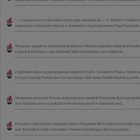
"... i cisza jest na wysokościach i dymi mgłą smoleński las..." Z. Herbert Z wielkim
wiadomość o katastrofie lotniczej w Smoleńsku i tragicznej śmierci Pana Prezydenta.
Wyrażamy najgłębsze współczucie Rodzinom i Bliskim tragicznie zmarłych Prezydent
Lecha Kaczyńskiego i Jego Małżonki Marii Kaczyńskiej oraz wybitnych...
Z głębokim żalem żegnam tragicznie zmarłych Posłów i Senatorów Prawa i Sprawied
Grażynę Gęsicką Przemysława Gosiewskiego Aleksandrę Natalli-Świat Krzysztofa..
Niezmiernie poruszeni bolesną stratą tragicznie zmarłych Prezydenta Rzeczypospoli
Jego Małżonki oraz wszystkich Osób towarzyszących w katastrofie pod...
Poruszeni wiadomością o tragicznej śmierci Prezydenta RP Lecha Kaczyńskiego Je
oraz Wszystkich Osób Uczestników Państwowej Delegacji Rzeczypospolitej...