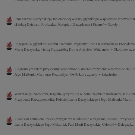
Pani Marcie Kaczyńskiej-Dubienieckiej wyrazy głębokiego współczucia z powodu t
składają Dziekan i Prodziekan Kolegium Zarządzania i Finansów Szkoły...
Pogrążeni w głębokim smutku i zadumie, żegnamy: Lecha Kaczyńskiego Prezydenta 
Marię Kaczyńską wielką Przyjaciółkę Domu Artystów Weteranów w Skolimowie, pr
Z ogromnym żalem przyjęliśmy wiadomość o śmierci Prezydenta Rzeczpospolitej Po
Jego Małżonki Marii oraz Pozostałych Osób które zginęły w katastrofie...
Wstrząśnięci Narodową Tragedią łączymy się w bólu i żałobie z Rodzinami, Bliski
Prezydenta Rzeczypospolitej Polskiej Lecha Kaczyńskiego i Jego Małżonki Marii...
Z wielkim smutkiem i żalem przyjęliśmy wiadomość o tragicznej śmierci Prezydenta 
Lecha Kaczyńskiego Jego Małżonki, Pani Marii Kaczyńskiej Członków Delegacji...