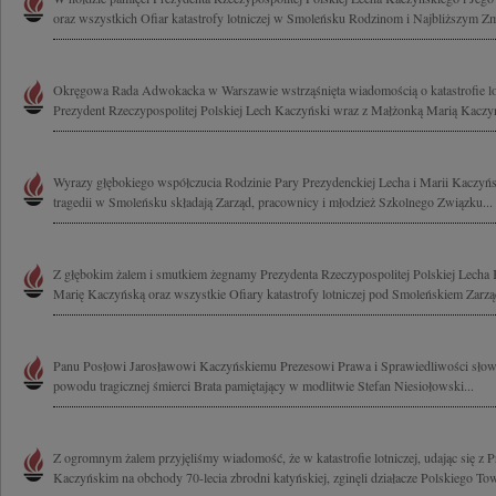
oraz wszystkich Ofiar katastrofy lotniczej w Smoleńsku Rodzinom i Najbliższym Zm
Okręgowa Rada Adwokacka w Warszawie wstrząśnięta wiadomością o katastrofie lotn
Prezydent Rzeczypospolitej Polskiej Lech Kaczyński wraz z Małżonką Marią Kaczyńs
Wyrazy głębokiego współczucia Rodzinie Pary Prezydenckiej Lecha i Marii Kaczyńs
tragedii w Smoleńsku składają Zarząd, pracownicy i młodzież Szkolnego Związku...
Z głębokim żalem i smutkiem żegnamy Prezydenta Rzeczypospolitej Polskiej Lech
Marię Kaczyńską oraz wszystkie Ofiary katastrofy lotniczej pod Smoleńskiem Zarząd
Panu Posłowi Jarosławowi Kaczyńskiemu Prezesowi Prawa i Sprawiedliwości słowa
powodu tragicznej śmierci Brata pamiętający w modlitwie Stefan Niesiołowski...
Z ogromnym żalem przyjęliśmy wiadomość, że w katastrofie lotniczej, udając się 
Kaczyńskim na obchody 70-lecia zbrodni katyńskiej, zginęli działacze Polskiego To