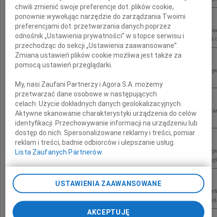
chwili zmienić swoje preferencje dot. plików cookie,
ponownie wywołując narzędzie do zarządzania Twoimi
preferencjami dot. przetwarzania danych poprzez
Zarząd Towarzystwa Przyjaciół Dzieci Ulicy "Przywrócić Dzieciństwo? im. K. Lisie
odnośnik „Ustawienia prywatności” w stopce serwisu i
wychowankowie Kazimierza Lisieckiego w kraju i za granicą oraz dzieci i młodzież 
przechodząc do sekcji „Ustawienia zaawansowane”.
Zmiana ustawień plików cookie możliwa jest także za
pomocą ustawień przeglądarki.
Z wielkim żalem żegnamy Pana Profesora Lecha Kaczyńskiego Prezydenta Rzeczyposp
jednocześnie wybitnego specjalistę prawa pracy, który wniósł istotny, twórczy...
My, nasi Zaufani Partnerzy i Agora S.A. możemy
przetwarzać dane osobowe w następujących
celach:
Użycie dokładnych danych geolokalizacyjnych.
Poruszeni tragiczną śmiercią Marszałka Sejmu RP Krzysztofa Putry składamy wyra
Aktywne skanowanie charakterystyki urządzenia do celów
Rodzinie oraz Bliskim Zarząd i członkowie Stowarzyszenia Forum Recyklingu...
identyfikacji. Przechowywanie informacji na urządzeniu lub
dostęp do nich. Spersonalizowane reklamy i treści, pomiar
reklam i treści, badnie odbiorców i ulepszanie usług.
Z wielkim żalem żegnamy Pana Profesora Lecha Kaczyńskiego Prezydenta Rzeczyposp
Lista Zaufanych Partnerów
jednocześnie wybitnego specjalistę prawa pracy, który wniósł istotny, twórczy i oryg
USTAWIENIA ZAAWANSOWANE
10 kwietnia 2010 roku w katastrofie lotniczej pod Smoleńskiem zginęli Lech Kaczyń
Polskiej bp gen. ks. Tadeusz Płoski Ordynariusz Polowy Wojska Polskiego Andrzej.
AKCEPTUJĘ