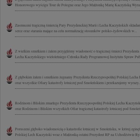
Honorowego wyścigu Tour de Pologne oraz Jego Małżonkę Marię Kaczyńską Wyrazy
Zasmuceni tragiczną śmiercią Pary Prezydenckiej Marii i Lecha Kaczyńskich składa
serce oraz starania mające na celu normalizację stosunków polsko-żydowskich w...
Z wielkim smutkiem i żalem przyjęliśmy wiadomość o tragicznej śmierci Prezydenta 
Lecha Kaczyńskiego wieloletniego Członka Rady Programowej Instytutu Spraw Publ
Z głębokim żalem i smutkiem żegnamy Prezydenta Rzeczypospolitej Polskiej Lech
oraz wszystkie Ofiary katastrofy lotniczej pod Smoleńskiem i przekazujemy wyrazy..
Rodzinom i Bliskim zmarłego Prezydenta Rzeczypospolitej Polskiej Lecha Kaczyńsk
oraz Rodzinom i Bliskim wszystkich Ofiar tragicznej katastrofy lotniczej pod Smole
Poruszeni głęboko wiadomością o katastrofie lotniczej w Smoleńsku, w której zginęl
Polskiej Lech Kaczyński wraz z Małżonką ostatni Prezydent RP na Uchodźstwie Rys