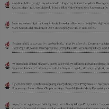
Z wielkim bólem przyjęliśmy wiadomość o tragicznej śmierci Prezydenta Rzeczyposp
Kaczyńskiego oraz Jego Małżonki Marii a także Najwybitniejszych Reprezentantów 
Jesteśmy wstrząśnięci tragiczną śmiercią Prezydenta Rzeczypospolitej Polskiej Lec
Marii Kaczyńskiej oraz innych Osób które zginęły z Nimi w katastrofie...
"Można odejść na zawsze, by stale być blisko" (Jan Twardowski) Z ogromnym żal
Pierwszego Obywatela Rzeczypospolitej, Prezydenta RP Lecha Kaczyńskiego oraz J
"W momencie śmierci bliskiego, uderza człowieka świadomość niczym nie dającej się
Stanisław Tischner) Trudno wyrazić słowami ogrom tragedii, która wydarzyła się pod
Z głębokim żalem i smutkiem żegnamy zmarłych tragicznie Prezydenta RP profesor
Honorowego Patrona Roku Chopinowskiego i Jego Małżonkę Marię Kaczyńską wielk
Pogrążeni w najgłębszym bólu żegnamy Lecha Kaczyńskiego Prezydenta Rzeczypospo
Małżonkę Marię a także pozostałych Członków Polskiej Delegacji udającej się na ob