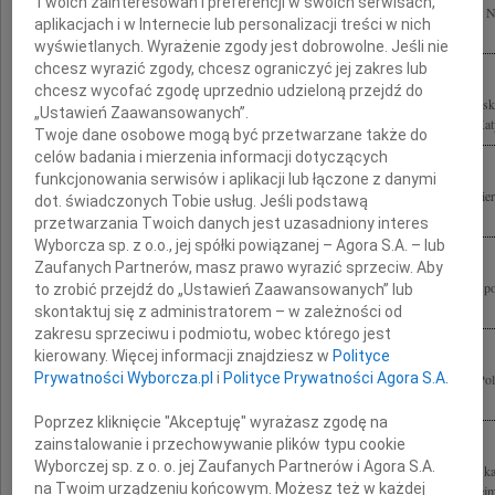
Twoich zainteresowań i preferencji w swoich serwisach,
Tragiczne chwile pod Smoleńskiem pogrążyły Naród Polski w cierpieniu i żałobie.
aplikacjach i w Internecie lub personalizacji treści w nich
rozmiarze strata tylu wybitnych Osób, wśród których los naznaczył...
wyświetlanych. Wyrażenie zgody jest dobrowolne. Jeśli nie
chcesz wyrazić zgody, chcesz ograniczyć jej zakres lub
chcesz wycofać zgodę uprzednio udzieloną przejdź do
Jesteśmy głęboko poruszeni tragiczną śmiercią Prezydenta RP Pana Lecha Kaczyńsk
„Ustawień Zaawansowanych”.
Kaczyńskiej oraz wszystkich Uczestników dramatycznie przerwanej podróży do Katyn
Twoje dane osobowe mogą być przetwarzane także do
celów badania i mierzenia informacji dotyczących
funkcjonowania serwisów i aplikacji lub łączone z danymi
Wstrząśnięci tragedią, jaka dotknęła Polskę, łączymy się w bólu i modlitwie po śmi
dot. świadczonych Tobie usług. Jeśli podstawą
Prezydenta Rzeczypospolitej Polskiej i Jego Małżonki Marii Kaczyńskiej oraz...
przetwarzania Twoich danych jest uzasadniony interes
Wyborcza sp. z o.o., jej spółki powiązanej – Agora S.A. – lub
Zaufanych Partnerów, masz prawo wyrazić sprzeciw. Aby
Społeczność chińska, głęboko poruszona tragiczną śmiercią Prezydenta Rzeczypospol
to zrobić przejdź do „Ustawień Zaawansowanych” lub
Kaczyńskiego Jego Żony Pani Marii Kaczyńskiej oraz Wszystkich Osób które...
skontaktuj się z administratorem – w zależności od
zakresu sprzeciwu i podmiotu, wobec którego jest
kierowany. Więcej informacji znajdziesz w
Polityce
Prywatności Wyborcza.pl
i
Polityce Prywatności Agora S.A.
W najgłębszym bólu żegnamy Lecha Kaczyńskiego Prezydenta Rzeczypospolitej Pol
oraz Wszystkie Ofiary tragedii pod Smoleńskiem Wyrazy żalu i współczucia...
Poprzez kliknięcie "Akceptuję" wyrażasz zgodę na
zainstalowanie i przechowywanie plików typu cookie
Wyborczej sp. z o. o. jej Zaufanych Partnerów i Agora S.A.
10 kwietnia 2010 r. towarzysząc Prezydentowi Rzeczypospolitej Polskiej zginął w kat
na Twoim urządzeniu końcowym. Możesz też w każdej
Jakub Putra robotnik, działacz "Solidarności" poseł i senator RP wicemarszałek Sejm