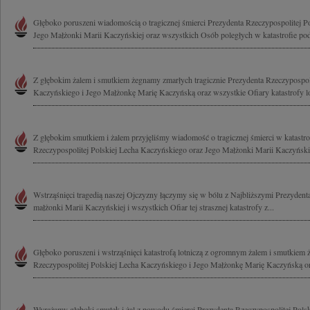
Głęboko poruszeni wiadomością o tragicznej śmierci Prezydenta Rzeczypospolitej P
Jego Małżonki Marii Kaczyńskiej oraz wszystkich Osób poległych w katastrofie pod
Z głębokim żalem i smutkiem żegnamy zmarłych tragicznie Prezydenta Rzeczypospoli
Kaczyńskiego i Jego Małżonkę Marię Kaczyńską oraz wszystkie Ofiary katastrofy lot
Z głębokim smutkiem i żalem przyjęliśmy wiadomość o tragicznej śmierci w katastrof
Rzeczypospolitej Polskiej Lecha Kaczyńskiego oraz Jego Małżonki Marii Kaczyńskiej
Wstrząśnięci tragedią naszej Ojczyzny łączymy się w bólu z Najbliższymi Prezyde
małżonki Marii Kaczyńskiej i wszystkich Ofiar tej strasznej katastrofy z...
Głęboko poruszeni i wstrząśnięci katastrofą lotniczą z ogromnym żalem i smutkiem
Rzeczypospolitej Polskiej Lecha Kaczyńskiego i Jego Małżonkę Marię Kaczyńską or
Wyrażamy głęboki smutek i żal z powodu śmierci Prezydenta Rzeczypospolitej Pols