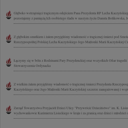
Głęboko wstrząśnięci tragicznym odejściem Pana Prezydenta RP Lecha Kaczyńskieg
pozostajemy z pamięcią Ich osobistego śladu w naszym życiu Danuta Bolikowska, Jo
Z głębokim smutkiem i żalem przyjęliśmy wiadomość o tragicznej śmierci pod Smol
Rzeczypospolitej Polskiej Lecha Kaczyńskiego Jego Małżonki Marii Kaczyńskiej Cz
Łączymy się w bólu z Rodzinami Pary Prezydenckiej oraz wszystkich Ofiar tragedii
Stowarzyszenia Ordynacka
Z wielkim żalem przyjęliśmy wiadomość o tragicznej śmierci Prezydenta Rzeczypospo
Kaczyńskiego oraz Jego Małżonki Marii Kaczyńskiej szczerze zaangażowanej i wspie
Zarząd Towarzystwa Przyjaciół Dzieci Ulicy "Przywrócić Dzieciństwo" im. K. Lisie
wychowankowie Kazimierza Lisieckiego w kraju i za granicą oraz dzieci i młodzież 