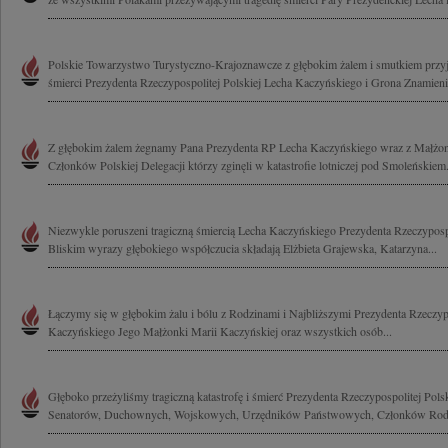
Polskie Towarzystwo Turystyczno-Krajoznawcze z głębokim żalem i smutkiem przyj
śmierci Prezydenta Rzeczypospolitej Polskiej Lecha Kaczyńskiego i Grona Znamienit
Z głębokim żalem żegnamy Pana Prezydenta RP Lecha Kaczyńskiego wraz z Małżo
Członków Polskiej Delegacji którzy zginęli w katastrofie lotniczej pod Smoleńskiem.
Niezwykle poruszeni tragiczną śmiercią Lecha Kaczyńskiego Prezydenta Rzeczypospol
Bliskim wyrazy głębokiego współczucia składają Elżbieta Grajewska, Katarzyna...
Łączymy się w głębokim żalu i bólu z Rodzinami i Najbliższymi Prezydenta Rzeczypo
Kaczyńskiego Jego Małżonki Marii Kaczyńskiej oraz wszystkich osób...
Głęboko przeżyliśmy tragiczną katastrofę i śmierć Prezydenta Rzeczypospolitej Pols
Senatorów, Duchownych, Wojskowych, Urzędników Państwowych, Członków Rodzi