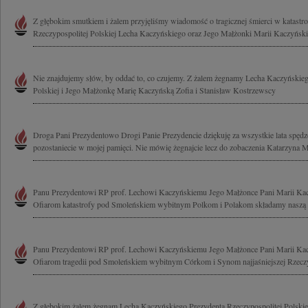
Z głębokim smutkiem i żalem przyjęliśmy wiadomość o tragicznej śmierci w katastrof
Rzeczypospolitej Polskiej Lecha Kaczyńskiego oraz Jego Małżonki Marii Kaczyńskiej
Nie znajdujemy słów, by oddać to, co czujemy. Z żalem żegnamy Lecha Kaczyńskieg
Polskiej i Jego Małżonkę Marię Kaczyńską Zofia i Stanisław Kostrzewscy
Droga Pani Prezydentowo Drogi Panie Prezydencie dziękuję za wszystkie lata spęd
pozostaniecie w mojej pamięci. Nie mówię żegnajcie lecz do zobaczenia Katarzyna M
Panu Prezydentowi RP prof. Lechowi Kaczyńskiemu Jego Małżonce Pani Marii Kac
Ofiarom katastrofy pod Smoleńskiem wybitnym Polkom i Polakom składamy naszą mo
Panu Prezydentowi RP prof. Lechowi Kaczyńskiemu Jego Małżonce Pani Marii Kac
Ofiarom tragedii pod Smoleńskiem wybitnym Córkom i Synom najjaśniejszej Rzeczyp
Z głębokim żalem żegnam Lecha Kaczyńskiego Prezydenta Rzeczypospolitej Polskiej