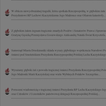
W obliczu niewyobrażalnej tragedii, która spotkała Rzeczpospolitą, w głębokim żalu
Prezydentowi RP Lechowi Kaczyńskiemu Jego Małżonce oraz Ofiarom katastrofy...
Z głębokim żalem żegnam tragicznie zmarłych Posłów i Senatorów Prawa i Sprawied
Grażynę Gęsicką Przemysława Gosiewskiego Aleksandrę Natalii-Świat Krzysztofa..
Samorząd Miasta Druskienniki składa wyrazy głębokiego współczucia Narodowi Po
śmierci pod Smoleńskiem Prezydenta Rzeczypospolitej Polskiej Lecha Kaczyńskiego
Wyrażamy głęboki żal z powodu tragicznej śmierci Prezydenta Rzeczypospolitej Pol
Jego Małżonki Marii Kaczyńskiej oraz wielu Wybitnych Polaków Szczególne...
Poruszeni wiadomością o tragicznej śmierci Prezydenta RP Lecha Kaczyńskiego Je
oraz Członków i Uczestników państwowej delegacji Rzeczpospolitej Polskiej...