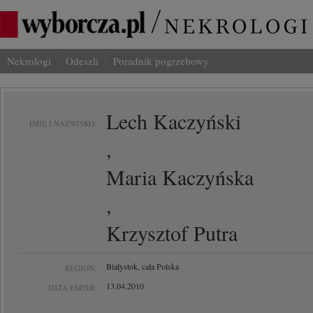
Nekrologi
Odeszli
Poradnik pogrzebowy
Lech Kaczyński
IMIĘ I NAZWISKO:
,
Maria Kaczyńska
,
Krzysztof Putra
Białystok, cała Polska
REGION:
13.04.2010
DATA EMISJI: