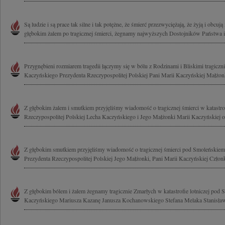
Są ludzie i są prace tak silne i tak potężne, że śmierć przezwyciężają, że żyją i obcują
głębokim żalem po tragicznej śmierci, żegnamy najwyższych Dostojników Państwa i.
Przygnębieni rozmiarem tragedii łączymy się w bólu z Rodzinami i Bliskimi tragicz
Kaczyńskiego Prezydenta Rzeczypospolitej Polskiej Pani Marii Kaczyńskiej Małżonk
Z głębokim żalem i smutkiem przyjęliśmy wiadomość o tragicznej śmierci w katastrof
Rzeczypospolitej Polskiej Lecha Kaczyńskiego i Jego Małżonki Marii Kaczyńskiej o
Z głębokim smutkiem przyjęliśmy wiadomość o tragicznej śmierci pod Smoleńskie
Prezydenta Rzeczypospolitej Polskiej Jego Małżonki, Pani Marii Kaczyńskiej Człon
Z głębokim bólem i żalem żegnamy tragicznie Zmarłych w katastrofie lotniczej pod
Kaczyńskiego Mariusza Kazanę Janusza Kochanowskiego Stefana Melaka Stanisława