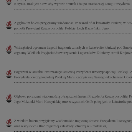
Katynia. Brak jest słów, aby wyrazić smutek i żal po stracie całej Załogi Prezydenta..
Z głębokim bólem przyjęliśmy wiadomość, że wśród ofiar katastrofy lotniczej w Sm
ponieśli Prezydent Rzeczypospolitej Polskiej Lech Kaczyński i Jego...
Wstrząśnięci ogromem tragedii tragicznie zmarłych w katastrofie lotniczej pod Smo
żegnamy Wielkich Przyjaciół Stowarzyszenia Łagierników Żołnierzy Armii Krajowej
Pogrążeni w smutku i wstrząśnięci śmiercią Prezydenta Rzeczypospolitej Polskiej 
Prezydenta Rzeczypospolitej Polskiej Marii Kaczyńskiej Naszego ukochanego Opieku
Głęboko poruszeni wiadomością o tragicznej śmierci Prezydenta Rzeczypospolitej P
Jego Małżonki Marii Kaczyńskiej oraz wszystkich Osób poległych w katastrofie pod
Z wielkim bólem przyjęliśmy wiadomość o tragicznej śmierci Prezydenta Rzeczypospo
oraz wszystkich Ofiar tragicznej katastrofy lotniczej w Smoleńsku,...