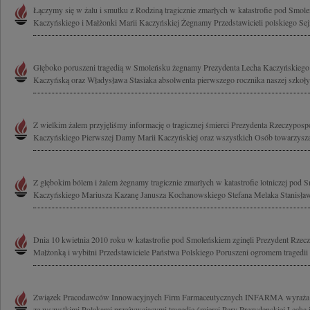
Łączymy się w żalu i smutku z Rodziną tragicznie zmarłych w katastrofie pod Smol
Kaczyńskiego i Małżonki Marii Kaczyńskiej Żegnamy Przedstawicieli polskiego Sejm
Głęboko poruszeni tragedią w Smoleńsku żegnamy Prezydenta Lecha Kaczyńskiego
Kaczyńską oraz Władysława Stasiaka absolwenta pierwszego rocznika naszej szkoły
Z wielkim żalem przyjęliśmy informację o tragicznej śmierci Prezydenta Rzeczypospo
Kaczyńskiego Pierwszej Damy Marii Kaczyńskiej oraz wszystkich Osób towarzyszą
Z głębokim bólem i żalem żegnamy tragicznie zmarłych w katastrofie lotniczej pod
Kaczyńskiego Mariusza Kazanę Janusza Kochanowskiego Stefana Melaka Stanisława
Dnia 10 kwietnia 2010 roku w katastrofie pod Smoleńskiem zginęli Prezydent Rzeczy
Małżonką i wybitni Przedstawiciele Państwa Polskiego Poruszeni ogromem tragedii 
Związek Pracodawców Innowacyjnych Firm Farmaceutycznych INFARMA wyraża głęb
ze wszystkimi Polakami przeżywającymi tragedię śmierci Pary Prezydenckiej Lecha i 