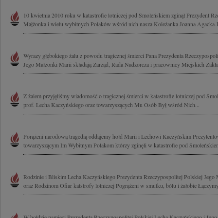
10 kwietnia 2010 roku w katastrofie lotniczej pod Smoleńskiem zginął Prezydent Rze
Małżonka i wielu wybitnych Polaków wśród nich nasza Koleżanka Joanna Agacka-I
Wyrazy głębokiego żalu z powodu tragicznej śmierci Pana Prezydenta Rzeczypospol
Jego Małżonki Marii składają Zarząd, Rada Nadzorcza i pracownicy Miejskich Zakła
Z żalem przyjęliśmy wiadomość o tragicznej śmierci w katastrofie lotniczej pod S
prof. Lecha Kaczyńskiego oraz towarzyszących Mu Osób Był wśród Nich...
Porążeni narodową tragedią oddajemy hołd Marii i Lechowi Kaczyńskim Prezytent
towarzyszącym Im Wybitnym Polakom którzy zginęli w katastrofie pod Smoleńskiem
Rodzinie i Bliskim Lecha Kaczyńskiego Prezydenta Rzeczypospolitej Polskiej Jego
oraz Rodzinom Ofiar katstrofy lotniczej Pogrążeni w smutku, bólu i żałobie Łączymy
W hołdzie pamięci Prezydenta Rzeczypospolitej Polskiej Lecha Kaczyńskiego i Jeg