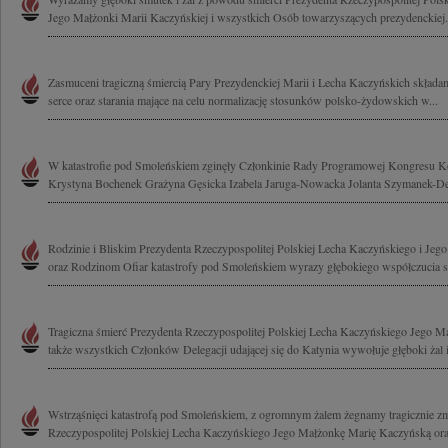
Jego Małżonki Marii Kaczyńskiej i wszystkich Osób towarzyszących prezydenckiej.
Zasmuceni tragiczną śmiercią Pary Prezydenckiej Marii i Lecha Kaczyńskich składa
serce oraz starania mające na celu normalizację stosunków polsko-żydowskich w...
W katastrofie pod Smoleńskiem zginęły Członkinie Rady Programowej Kongresu K
Krystyna Bochenek Grażyna Gęsicka Izabela Jaruga-Nowacka Jolanta Szymanek-Der
Rodzinie i Bliskim Prezydenta Rzeczypospolitej Polskiej Lecha Kaczyńskiego i Jeg
oraz Rodzinom Ofiar katastrofy pod Smoleńskiem wyrazy głębokiego współczucia sk
Tragiczna śmierć Prezydenta Rzeczypospolitej Polskiej Lecha Kaczyńskiego Jego Ma
także wszystkich Członków Delegacji udającej się do Katynia wywołuje głęboki żal i
Wstrząśnięci katastrofą pod Smoleńskiem, z ogromnym żalem żegnamy tragicznie z
Rzeczypospolitej Polskiej Lecha Kaczyńskiego Jego Małżonkę Marię Kaczyńską ora