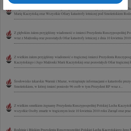
Z ogromnym żalem i smutkiem żegnamy Prezydenta Rzeczypospolitej Polskiej Lec
Marię Kaczyńską oraz Wszystkie Ofiary katastrofy lotniczej pod Smoleńskiem Rodzi
Z głębokim żalem przyjęliśmy wiadomość o śmierci Prezydenta Rzeczypospolitej Po
wraz z Małżonką oraz pozostałych Ofiar katastrofy lotniczej z dnia 10 kwietnia 2010 
Z wielkim żalem przyjęliśmy wiadomość o tragicznej śmierci Prezydenta Rzeczypospo
Kaczyńskiego i Jego Małżonki Marii Kaczyńskiej oraz pozostałych Ofiar tragicznej ka
Środowisko lekarskie Warmii i Mazur, wstrząśnięte informacjami o katastrofie pre
Smoleńskiem, w której śmierć poniosło 96 osób w tym Prezydent RP wraz z...
Z wielkim smutkiem żegnamy Prezydenta Rzeczypospolitej Polskiej Lecha Kaczyńs
wszystkie Osoby zmarłe w tragicznym locie 10 kwietnia 2010 roku Zarząd oraz pra
Rodzinie i Bliskim Prezydenta Rzeczypospolitej Polskiej Lecha Kaczyńskiego Jego