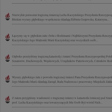
Niezwykle poruszeni tragiczną śmiercią Lecha Kaczyńskiego Prezydenta Rzeczypospol
Bliskim wyrazy głębokiego współczucia składają Elżbieta Grajewska, Katarzyna...
Łączymy się w głębokim żalu i bólu z Rodzinami i Najbliższymi Prezydenta Rzeczypo
Kaczyńskiego Jego Małżonki Marii Kaczyńskiej oraz wszystkich osób...
Głęboko przeżyliśmy tragiczną katastrofę i śmierć Prezydenta Rzeczypospolitej Pols
Senatorów, Duchownych, Wojskowych, Urzędników Państwowych, Członków Rodzi
Wyrazy głębokiego żalu z powodu tragicznej śmierci Pana Prezydenta Rzeczypospol
Jego Małżonki Marii składają Zarząd, Rada Nadzorcza i pracownicy Miejskich Zakła
Z żalem przyjęliśmy wiadomość o tragicznej śmierci w katastrofie lotniczej pod S
prof. Lecha Kaczyńskiego oraz towarzyszących Mu Osób Był wśród Nich...