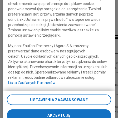
chwili zmienić swoje preferencje dot. plików cookie,
ponownie wywołując narzędzie do zarządzania Twoimi
preferencjami dot. przetwarzania danych poprzez
odnośnik „Ustawienia prywatności” w stopce serwisu i
przechodząc do sekcji „Ustawienia zaawansowane”.
Zmiana ustawień plików cookie możliwa jest także za
pomocą ustawień przeglądarki.
Inne kondolencje
My, nasi Zaufani Partnerzy i Agora S.A. możemy
przetwarzać dane osobowe w następujących
celach:
Użycie dokładnych danych geolokalizacyjnych.
Aktywne skanowanie charakterystyki urządzenia do celów
Łączymy się w żałobie po tragicznie zmarłych Osobach w katastrofie samolotowej
identyfikacji. Przechowywanie informacji na urządzeniu lub
Katynia. Brak jest słów, aby wyrazić smutek i żal po stracie całej Załogi Prezydenta..
dostęp do nich. Spersonalizowane reklamy i treści, pomiar
reklam i treści, badnie odbiorców i ulepszanie usług.
Lista Zaufanych Partnerów
Z głębokim bólem przyjęliśmy wiadomość, że wśród ofiar katastrofy lotniczej w Sm
ponieśli Prezydent Rzeczypospolitej Polskiej Lech Kaczyński i Jego...
USTAWIENIA ZAAWANSOWANE
Wstrząśnięci ogromem tragedii tragicznie zmarłych w katastrofie lotniczej pod Smo
żegnamy Wielkich Przyjaciół Stowarzyszenia Łagierników Żołnierzy Armii Krajowej
AKCEPTUJĘ