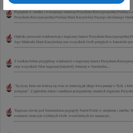
Pogrążeni w smutku i wstrząśnięci śmiercią Prezydenta Rzeczypospolitej Polskiej 
Prezydenta Rzeczypospolitej Polskiej Marii Kaczyńskiej Naszego ukochanego Opieku
Głęboko poruszeni wiadomością o tragicznej śmierci Prezydenta Rzeczypospolitej P
Jego Małżonki Marii Kaczyńskiej oraz wszystkich Osób poległych w katastrofie pod
Z wielkim bólem przyjęliśmy wiadomość o tragicznej śmierci Prezydenta Rzeczypospo
oraz wszystkich Ofiar tragicznej katastrofy lotniczej w Smoleńsku,...
"Są życia, które nie kończą się wraz ze śmiercią jak długo trwa pamięć o Tych, z któ
pożegnać". Z głębokim żalem i smutkiem pożegnaliśmy zmarłych tragicznie Prezyden
Tragiczne chwile pod Smoleńskiem pogrążyły Naród Polski w cierpieniu i żałobie.
rozmiarze strata tylu wybitnych Osób, wsród których los naznaczył...