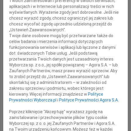
Twoich zainteresowań i preferencji w swoich serwisach,
aplikacjach i w Internecie lub personalizacji treści w nich
Prezydent Miasta Rzeszowa
wyświetlanych. Wyrażenie zgody jest dobrowolne. Jeśli nie
Tadeusz Ferenc
chcesz wyrazić zgody, chcesz ograniczyć jej zakres lub
chcesz wycofać zgodę uprzednio udzieloną przejdź do
Przewodniczący
„Ustawień Zaawansowanych”.
Rady Miasta Rzeszowa
Twoje dane osobowe mogą być przetwarzane także do
Konrad Fijołek
celów badania i mierzenia informacji dotyczących
funkcjonowania serwisów i aplikacji lub łączone z danymi
dot. świadczonych Tobie usług. Jeśli podstawą
przetwarzania Twoich danych jest uzasadniony interes
Wyborcza sp. z o.o., jej spółki powiązanej – Agora S.A. – lub
Zaufanych Partnerów, masz prawo wyrazić sprzeciw. Aby
to zrobić przejdź do „Ustawień Zaawansowanych” lub
skontaktuj się z administratorem – w zależności od
zakresu sprzeciwu i podmiotu, wobec którego jest
kierowany. Więcej informacji znajdziesz w
Polityce
Prywatności Wyborcza.pl
i
Polityce Prywatności Agora S.A.
Poprzez kliknięcie "Akceptuję" wyrażasz zgodę na
zainstalowanie i przechowywanie plików typu cookie
Wyborczej sp. z o. o. jej Zaufanych Partnerów i Agora S.A.
na Twoim urządzeniu końcowym. Możesz też w każdej