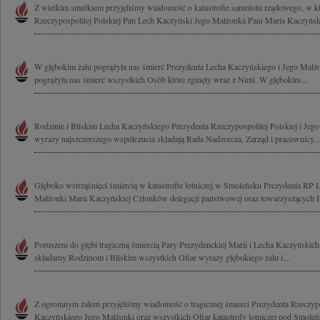
Z wielkim smutkiem przyjęliśmy wiadomość o katastrofie samolotu rządowego, w kt
Rzeczypospolitej Polskiej Pan Lech Kaczyński Jego Małżonka Pani Maria Kaczyńska
W głębokim żalu pogrążyła nas śmierć Prezydenta Lecha Kaczyńskiego i Jego Małż
pogrążyła nas śmierć wszystkich Osób które zginęły wraz z Nimi. W głębokim...
Rodzinie i Bliskim Lecha Kaczyńskiego Prezydenta Rzeczypospolitej Polskiej i Jeg
wyrazy najszczerszego współczucia składają Rada Nadzorcza, Zarząd i pracownicy...
Głęboko wstrząśnięci śmiercią w katastrofie lotniczej w Smoleńsku Prezydenta RP
Małżonki Marii Kaczyńskiej Członków delegacji państwowej oraz towarzyszących I
Poruszeni do głębi tragiczną śmiercią Pary Prezydenckiej Marii i Lecha Kaczyński
składamy Rodzinom i Bliskim wszystkich Ofiar wyrazy głębokiego żalu i...
Z ogromnym żalem przyjęliśmy wiadomość o tragicznej śmierci Prezydenta Rzeczypo
Kaczyńskiego Jego Małżonki oraz wszystkich Ofiar katastrofy lotniczej pod Smoleń