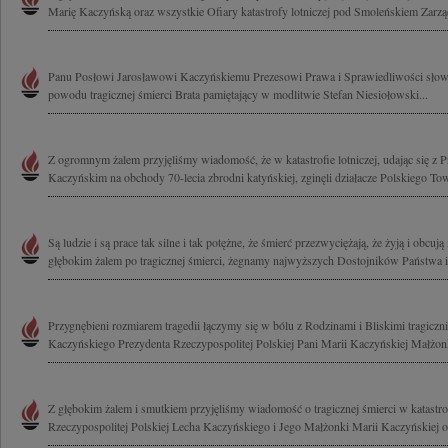
Marię Kaczyńską oraz wszystkie Ofiary katastrofy lotniczej pod Smoleńskiem Zarząd
Panu Posłowi Jarosławowi Kaczyńskiemu Prezesowi Prawa i Sprawiedliwości słowa
powodu tragicznej śmierci Brata pamiętający w modlitwie Stefan Niesiołowski...
Z ogromnym żalem przyjęliśmy wiadomość, że w katastrofie lotniczej, udając się 
Kaczyńskim na obchody 70-lecia zbrodni katyńskiej, zginęli działacze Polskiego To
Są ludzie i są prace tak silne i tak potężne, że śmierć przezwyciężają, że żyją i obcują
głębokim żalem po tragicznej śmierci, żegnamy najwyższych Dostojników Państwa i.
Przygnębieni rozmiarem tragedii łączymy się w bólu z Rodzinami i Bliskimi tragicz
Kaczyńskiego Prezydenta Rzeczypospolitej Polskiej Pani Marii Kaczyńskiej Małżonk
Z głębokim żalem i smutkiem przyjęliśmy wiadomość o tragicznej śmierci w katastrof
Rzeczypospolitej Polskiej Lecha Kaczyńskiego i Jego Małżonki Marii Kaczyńskiej o