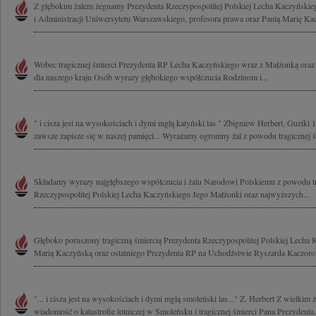
Z głębokim żalem żegnamy Prezydenta Rzeczypospolitej Polskiej Lecha Kaczyński
i Administracji Uniwersytetu Warszawskiego, profesora prawa oraz Panią Marię Kac
Wobec tragicznej śmierci Prezydenta RP Lecha Kaczyńskiego wraz z Małżonką oraz
dla naszego kraju Osób wyrazy głębokiego współczucia Rodzinom i...
" i cisza jest na wysokościach i dymi mgłą katyński las " Zbigniew Herbert, Guziki 
zawsze zapisze się w naszej pamięci... Wyrażamy ogromny żal z powodu tragicznej śm
Składamy wyrazy najgłębszego współczucia i żalu Narodowi Polskiemu z powodu tr
Rzeczypospolitej Polskiej Lecha Kaczyńskiego Jego Małżonki oraz najwyższych...
Głęboko poruszony tragiczną śmiercią Prezydenta Rzeczypospolitej Polskiej Lecha
Marią Kaczyńską oraz ostatniego Prezydenta RP na Uchodźstwie Ryszarda Kaczoro
"... i cisza jest na wysokościach i dymi mgłą smoleński las..." Z. Herbert Z wielkim
wiadomość o katastrofie lotniczej w Smoleńsku i tragicznej śmierci Pana Prezydenta.