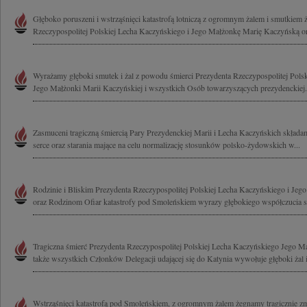
Głęboko poruszeni i wstrząśnięci katastrofą lotniczą z ogromnym żalem i smutkiem
Rzeczypospolitej Polskiej Lecha Kaczyńskiego i Jego Małżonkę Marię Kaczyńską or
Wyrażamy głęboki smutek i żal z powodu śmierci Prezydenta Rzeczypospolitej Pols
Jego Małżonki Marii Kaczyńskiej i wszystkich Osób towarzyszących prezydenckiej.
Zasmuceni tragiczną śmiercią Pary Prezydenckiej Marii i Lecha Kaczyńskich składa
serce oraz starania mające na celu normalizację stosunków polsko-żydowskich w...
Rodzinie i Bliskim Prezydenta Rzeczypospolitej Polskiej Lecha Kaczyńskiego i Jeg
oraz Rodzinom Ofiar katastrofy pod Smoleńskiem wyrazy głębokiego współczucia sk
Tragiczna śmierć Prezydenta Rzeczypospolitej Polskiej Lecha Kaczyńskiego Jego Ma
także wszystkich Członków Delegacji udającej się do Katynia wywołuje głęboki żal i
Wstrząśnięci katastrofą pod Smoleńskiem, z ogromnym żalem żegnamy tragicznie z