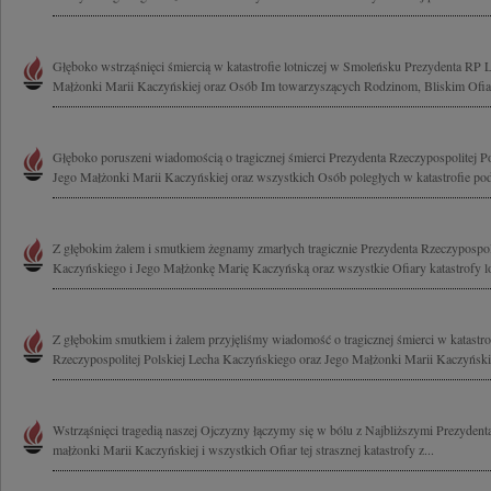
Głęboko wstrząśnięci śmiercią w katastrofie lotniczej w Smoleńsku Prezydenta RP 
Małżonki Marii Kaczyńskiej oraz Osób Im towarzyszących Rodzinom, Bliskim Ofiar
Głęboko poruszeni wiadomością o tragicznej śmierci Prezydenta Rzeczypospolitej P
Jego Małżonki Marii Kaczyńskiej oraz wszystkich Osób poległych w katastrofie pod
Z głębokim żalem i smutkiem żegnamy zmarłych tragicznie Prezydenta Rzeczypospoli
Kaczyńskiego i Jego Małżonkę Marię Kaczyńską oraz wszystkie Ofiary katastrofy lot
Z głębokim smutkiem i żalem przyjęliśmy wiadomość o tragicznej śmierci w katastrof
Rzeczypospolitej Polskiej Lecha Kaczyńskiego oraz Jego Małżonki Marii Kaczyńskiej
Wstrząśnięci tragedią naszej Ojczyzny łączymy się w bólu z Najbliższymi Prezyde
małżonki Marii Kaczyńskiej i wszystkich Ofiar tej strasznej katastrofy z...