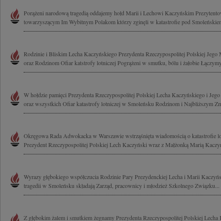
Porążeni narodową tragedią oddajemy hołd Marii i Lechowi Kaczyńskim Prezytent
towarzyszącym Im Wybitnym Polakom którzy zginęli w katastrofie pod Smoleńskiem
Rodzinie i Bliskim Lecha Kaczyńskiego Prezydenta Rzeczypospolitej Polskiej Jego
oraz Rodzinom Ofiar katstrofy lotniczej Pogrążeni w smutku, bólu i żałobie Łączymy
W hołdzie pamięci Prezydenta Rzeczypospolitej Polskiej Lecha Kaczyńskiego i Jeg
oraz wszystkich Ofiar katastrofy lotniczej w Smoleńsku Rodzinom i Najbliższym Zm
Okręgowa Rada Adwokacka w Warszawie wstrząśnięta wiadomością o katastrofie lotn
Prezydent Rzeczypospolitej Polskiej Lech Kaczyński wraz z Małżonką Marią Kaczyńs
Wyrazy głębokiego współczucia Rodzinie Pary Prezydenckiej Lecha i Marii Kaczyńs
tragedii w Smoleńsku składają Zarząd, pracownicy i młodzież Szkolnego Związku...
Z głębokim żalem i smutkiem żegnamy Prezydenta Rzeczypospolitej Polskiej Lech