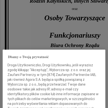
Rodzin Katyńskich, innych Stowar
oraz
Osoby Towarzyszące
Funkcjonariuszy
Biura Ochrony Rządu
Dbamy o Twoją prywatność
Członków Załogi
Droga Użytkowniczko, Drogi Użytkowniku, jeśli wyrazisz
zgodę klikając "Akceptuję", Wyborcza sp. z o.o. oraz jej
samolotu specjalnego TU-154 M
Zaufani Partnerzy, w tym [
874
] Zaufanych Partnerów IAB,
jak również Agora S.A. będąca spółką powiązaną z
Niech wspólna pamięć
Wyborcza sp. z o.o., będą przetwarzać Twoje dane
o Ofiarach katastrofy pod Smoleńskiem
osobowe takie jak adresy IP, adresy e-mail czy
będzie wyrazem naszej solidarności
identyfikatory plików cookie lub inne informacje zapisane w
w cierpieniu i pozwoli ukoić ból
tych plikach do celów marketingowych, w szczególności
na potrzeby wyświetlania reklam dopasowanych do
Ich Rodzin i Bliskich