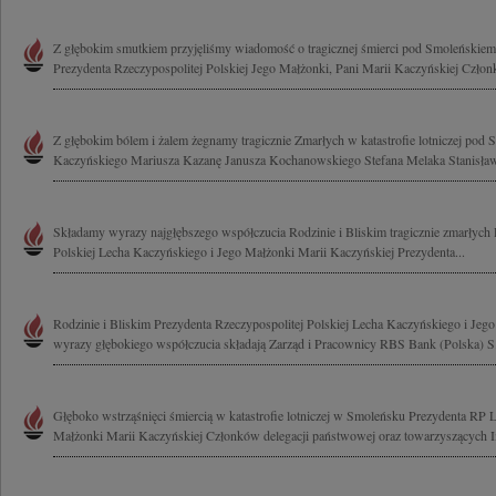
Z głębokim smutkiem przyjęliśmy wiadomość o tragicznej śmierci pod Smoleńskie
Prezydenta Rzeczypospolitej Polskiej Jego Małżonki, Pani Marii Kaczyńskiej Człon
Z głębokim bólem i żalem żegnamy tragicznie Zmarłych w katastrofie lotniczej pod
Kaczyńskiego Mariusza Kazanę Janusza Kochanowskiego Stefana Melaka Stanisława
Składamy wyrazy najgłębszego współczucia Rodzinie i Bliskim tragicznie zmarłych 
Polskiej Lecha Kaczyńskiego i Jego Małżonki Marii Kaczyńskiej Prezydenta...
Rodzinie i Bliskim Prezydenta Rzeczypospolitej Polskiej Lecha Kaczyńskiego i Jeg
wyrazy głębokiego współczucia składają Zarząd i Pracownicy RBS Bank (Polska) S
Głęboko wstrząśnięci śmiercią w katastrofie lotniczej w Smoleńsku Prezydenta RP
Małżonki Marii Kaczyńskiej Członków delegacji państwowej oraz towarzyszących I