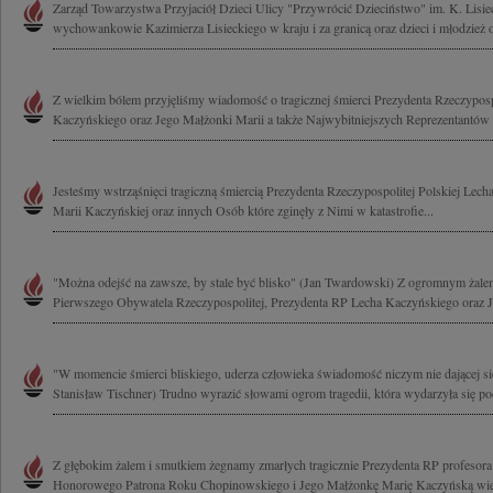
Zarząd Towarzystwa Przyjaciół Dzieci Ulicy "Przywrócić Dzieciństwo" im. K. Lisie
wychowankowie Kazimierza Lisieckiego w kraju i za granicą oraz dzieci i młodzież 
Z wielkim bólem przyjęliśmy wiadomość o tragicznej śmierci Prezydenta Rzeczyposp
Kaczyńskiego oraz Jego Małżonki Marii a także Najwybitniejszych Reprezentantów 
Jesteśmy wstrząśnięci tragiczną śmiercią Prezydenta Rzeczypospolitej Polskiej Lec
Marii Kaczyńskiej oraz innych Osób które zginęły z Nimi w katastrofie...
"Można odejść na zawsze, by stale być blisko" (Jan Twardowski) Z ogromnym żal
Pierwszego Obywatela Rzeczypospolitej, Prezydenta RP Lecha Kaczyńskiego oraz J
"W momencie śmierci bliskiego, uderza człowieka świadomość niczym nie dającej się
Stanisław Tischner) Trudno wyrazić słowami ogrom tragedii, która wydarzyła się pod
Z głębokim żalem i smutkiem żegnamy zmarłych tragicznie Prezydenta RP profesor
Honorowego Patrona Roku Chopinowskiego i Jego Małżonkę Marię Kaczyńską wielk