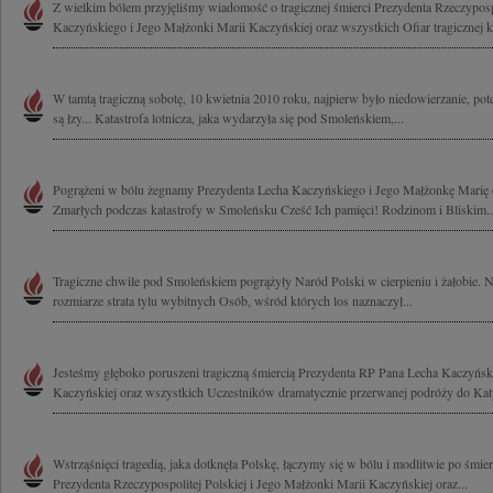
Z wielkim bólem przyjęliśmy wiadomość o tragicznej śmierci Prezydenta Rzeczyposp
Kaczyńskiego i Jego Małżonki Marii Kaczyńskiej oraz wszystkich Ofiar tragicznej ka
W tamtą tragiczną sobotę, 10 kwietnia 2010 roku, najpierw było niedowierzanie, pote
są łzy... Katastrofa lotnicza, jaka wydarzyła się pod Smoleńskiem,...
Pogrążeni w bólu żegnamy Prezydenta Lecha Kaczyńskiego i Jego Małżonkę Marię o
Zmarłych podczas katastrofy w Smoleńsku Cześć Ich pamięci! Rodzinom i Bliskim..
Tragiczne chwile pod Smoleńskiem pogrążyły Naród Polski w cierpieniu i żałobie.
rozmiarze strata tylu wybitnych Osób, wśród których los naznaczył...
Jesteśmy głęboko poruszeni tragiczną śmiercią Prezydenta RP Pana Lecha Kaczyńsk
Kaczyńskiej oraz wszystkich Uczestników dramatycznie przerwanej podróży do Katyn
Wstrząśnięci tragedią, jaka dotknęła Polskę, łączymy się w bólu i modlitwie po śmi
Prezydenta Rzeczypospolitej Polskiej i Jego Małżonki Marii Kaczyńskiej oraz...