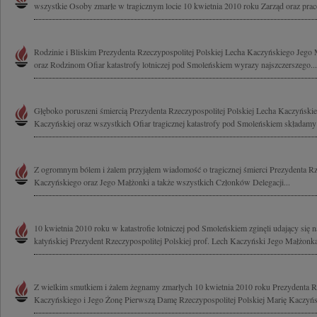
wszystkie Osoby zmarłe w tragicznym locie 10 kwietnia 2010 roku Zarząd oraz pra
Rodzinie i Bliskim Prezydenta Rzeczypospolitej Polskiej Lecha Kaczyńskiego Jego
oraz Rodzinom Ofiar katastrofy lotniczej pod Smoleńskiem wyrazy najszczerszego...
Głęboko poruszeni śmiercią Prezydenta Rzeczypospolitej Polskiej Lecha Kaczyński
Kaczyńskiej oraz wszystkich Ofiar tragicznej katastrofy pod Smoleńskiem składamy
Z ogromnym bólem i żalem przyjąłem wiadomość o tragicznej śmierci Prezydenta Rze
Kaczyńskiego oraz Jego Małżonki a także wszystkich Członków Delegacji...
10 kwietnia 2010 roku w katastrofie lotniczej pod Smoleńskiem zginęli udający się 
katyńskiej Prezydent Rzeczypospolitej Polskiej prof. Lech Kaczyński Jego Małżonka
Z wielkim smutkiem i żalem żegnamy zmarłych 10 kwietnia 2010 roku Prezydenta Rz
Kaczyńskiego i Jego Żonę Pierwszą Damę Rzeczypospolitej Polskiej Marię Kaczyńs