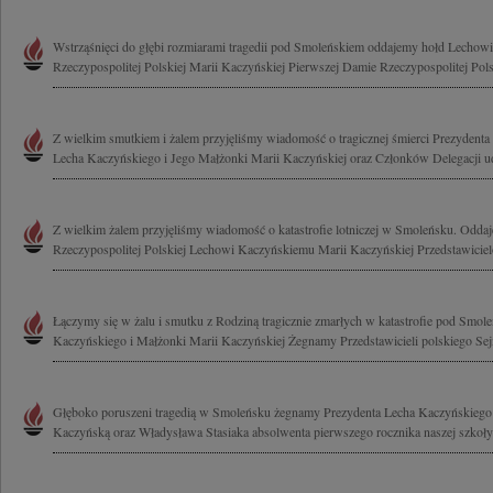
Wstrząśnięci do głębi rozmiarami tragedii pod Smoleńskiem oddajemy hołd Lecho
Rzeczypospolitej Polskiej Marii Kaczyńskiej Pierwszej Damie Rzeczypospolitej Polsk
Z wielkim smutkiem i żalem przyjęliśmy wiadomość o tragicznej śmierci Prezydenta 
Lecha Kaczyńskiego i Jego Małżonki Marii Kaczyńskiej oraz Członków Delegacji uda
Z wielkim żalem przyjęliśmy wiadomość o katastrofie lotniczej w Smoleńsku. Odda
Rzeczypospolitej Polskiej Lechowi Kaczyńskiemu Marii Kaczyńskiej Przedstawicie
Łączymy się w żalu i smutku z Rodziną tragicznie zmarłych w katastrofie pod Smol
Kaczyńskiego i Małżonki Marii Kaczyńskiej Żegnamy Przedstawicieli polskiego Sejm
Głęboko poruszeni tragedią w Smoleńsku żegnamy Prezydenta Lecha Kaczyńskiego
Kaczyńską oraz Władysława Stasiaka absolwenta pierwszego rocznika naszej szkoły