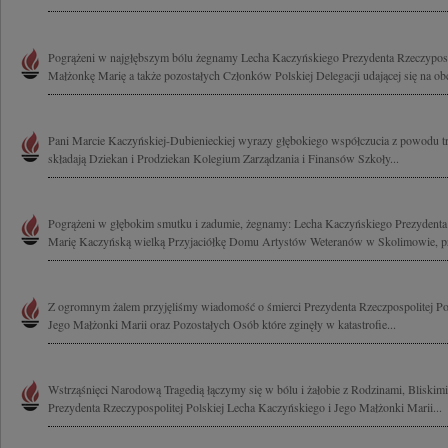
Pogrążeni w najgłębszym bólu żegnamy Lecha Kaczyńskiego Prezydenta Rzeczypospo
Małżonkę Marię a także pozostałych Członków Polskiej Delegacji udającej się na ob
Pani Marcie Kaczyńskiej-Dubienieckiej wyrazy głębokiego współczucia z powodu t
składają Dziekan i Prodziekan Kolegium Zarządzania i Finansów Szkoły...
Pogrążeni w głębokim smutku i zadumie, żegnamy: Lecha Kaczyńskiego Prezydenta 
Marię Kaczyńską wielką Przyjaciółkę Domu Artystów Weteranów w Skolimowie, pr
Z ogromnym żalem przyjęliśmy wiadomość o śmierci Prezydenta Rzeczpospolitej Po
Jego Małżonki Marii oraz Pozostałych Osób które zginęły w katastrofie...
Wstrząśnięci Narodową Tragedią łączymy się w bólu i żałobie z Rodzinami, Bliski
Prezydenta Rzeczypospolitej Polskiej Lecha Kaczyńskiego i Jego Małżonki Marii...