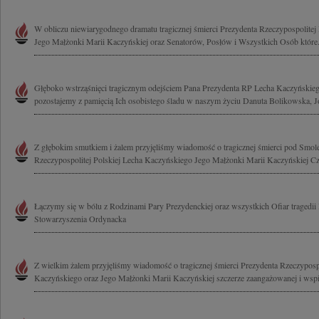
W obliczu niewiarygodnego dramatu tragicznej śmierci Prezydenta Rzeczypospolitej
Jego Małżonki Marii Kaczyńskiej oraz Senatorów, Posłów i Wszystkich Osób które.
Głęboko wstrząśnięci tragicznym odejściem Pana Prezydenta RP Lecha Kaczyńskieg
pozostajemy z pamięcią Ich osobistego śladu w naszym życiu Danuta Bolikowska, Jo
Z głębokim smutkiem i żalem przyjęliśmy wiadomość o tragicznej śmierci pod Smol
Rzeczypospolitej Polskiej Lecha Kaczyńskiego Jego Małżonki Marii Kaczyńskiej Cz
Łączymy się w bólu z Rodzinami Pary Prezydenckiej oraz wszystkich Ofiar tragedii
Stowarzyszenia Ordynacka
Z wielkim żalem przyjęliśmy wiadomość o tragicznej śmierci Prezydenta Rzeczypospo
Kaczyńskiego oraz Jego Małżonki Marii Kaczyńskiej szczerze zaangażowanej i wspie