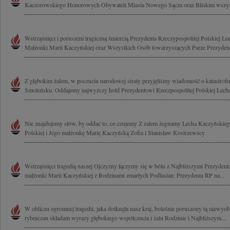
Kaczorowskiego Honorowych Obywateli Miasta Nowego Sącza oraz Bliskim wszyst
Wstrząśnięci i poruszeni tragiczną śmiercią Prezydenta Rzeczypospolitej Polskiej L
Małżonki Marii Kaczyńskiej oraz Wszystkich Osób towarzyszących Parze Prezydenck
Z głębokim żalem, w poczuciu narodowej straty przyjęliśmy wiadomość o katastrof
Smoleńsku. Oddajemy najwyższy hołd Prezydentowi Rzeczpospolitej Polskiej Lech
Nie znajdujemy słów, by oddać to, co czujemy Z żalem żegnamy Lecha Kaczyńskieg
Polskiej i Jego małżonkę Marię Kaczyńską Zofia i Stanisław Kostrzewscy
Wstrząśnięci tragedią naszej Ojczyzny łączymy się w bólu z Najbliższymi Prezyde
małżonki Marii Kaczyńskiej z Rodzinami zmarłych Podlasian: Prezydenta RP na...
W obliczu ogromnej tragedii, jaka dotknęła nasz kraj, boleśnie poruszony tą niewyobr
rybniczan składam wyrazy głębokiego współczucia i żalu Rodzinie i Najbliższym...