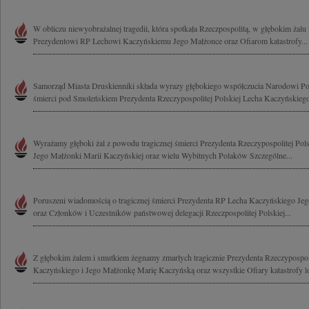
W obliczu niewyobrażalnej tragedii, która spotkała Rzeczpospolitą, w głębokim żalu
Prezydentowi RP Lechowi Kaczyńskiemu Jego Małżonce oraz Ofiarom katastrofy...
Samorząd Miasta Druskienniki składa wyrazy głębokiego współczucia Narodowi Po
śmierci pod Smoleńskiem Prezydenta Rzeczypospolitej Polskiej Lecha Kaczyńskiego
Wyrażamy głęboki żal z powodu tragicznej śmierci Prezydenta Rzeczypospolitej Pol
Jego Małżonki Marii Kaczyńskiej oraz wielu Wybitnych Polaków Szczególne...
Poruszeni wiadomością o tragicznej śmierci Prezydenta RP Lecha Kaczyńskiego Je
oraz Członków i Uczestników państwowej delegacji Rzeczpospolitej Polskiej...
Z głębokim żalem i smutkiem żegnamy zmarłych tragicznie Prezydenta Rzeczypospoli
Kaczyńskiego i Jego Małżonkę Marię Kaczyńską oraz wszystkie Ofiary katastrofy lot