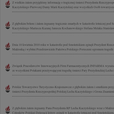
Z wielkim żalem przyjęliśmy informację o tragicznej śmierci Prezydenta Rzeczypospo
Kaczyńskiego Pierwszej Damy Marii Kaczyńskiej oraz wszystkich Osób towarzyszą
Z głębokim bólem i żalem żegnamy tragicznie zmarłych w katastrofie lotniczej pod
Kaczyńskiego Mariusza Kazanę Janusza Kochanowskiego Stefana Melaka Stanisława
Dnia 10 kwietnia 2010 roku w katastrofie pod Smoleńskiem zginęli Prezydent Rzeczy
Małżonką i wybitni Przedstawiciele Państwa Polskiego Poruszeni ogromem tragedii 
Związek Pracodawców Innowacyjnych Firm Farmaceutycznych INFARMA wyraża głęb
ze wszystkimi Polakami przeżywającymi tragedię śmierci Pary Prezydenckiej Lecha i 
Polskie Towarzystwo Turystyczno-Krajoznawcze z głębokim żalem i smutkiem przyj
śmierci Prezydenta Rzeczypospolitej Polskiej Lecha Kaczyńskiego i Grona Znamienit
Z głębokim żalem żegnamy Pana Prezydenta RP Lecha Kaczyńskiego wraz z Małżo
Członków Polskiej Delegacji którzy zginęli w katastrofie lotniczej pod Smoleńskiem.