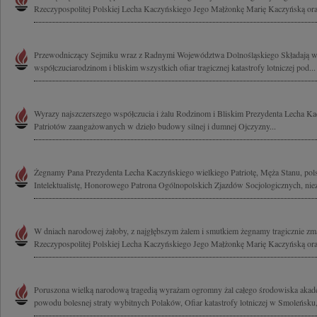
Rzeczypospolitej Polskiej Lecha Kaczyńskiego Jego Małżonkę Marię Kaczyńską ora
Przewodniczący Sejmiku wraz z Radnymi Województwa Dolnośląskiego Składają w
współczuciarodzinom i bliskim wszystkich ofiar tragicznej katastrofy lotniczej pod...
Wyrazy najszczerszego współczucia i żalu Rodzinom i Bliskim Prezydenta Lecha Ka
Patriotów zaangażowanych w dzieło budowy silnej i dumnej Ojczyzny...
Żegnamy Pana Prezydenta Lecha Kaczyńskiego wielkiego Patriotę, Męża Stanu, polsk
Intelektualistę, Honorowego Patrona Ogólnopolskich Zjazdów Socjologicznych, nie
W dniach narodowej żałoby, z najgłębszym żalem i smutkiem żegnamy tragicznie zm
Rzeczypospolitej Polskiej Lecha Kaczyńskiego Jego Małżonkę Marię Kaczyńską oraz
Poruszona wielką narodową tragedią wyrażam ogromny żal całego środowiska akad
powodu bolesnej straty wybitnych Polaków, Ofiar katastrofy lotniczej w Smoleńsku,