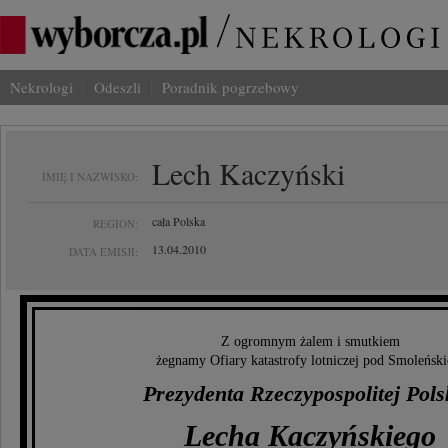
Nekrologi
Odeszli
Poradnik pogrzebowy
Lech Kaczyński
IMIĘ I NAZWISKO:
cała Polska
REGION:
13.04.2010
DATA EMISJI:
Z ogromnym żalem i smutkiem
żegnamy Ofiary katastrofy lotniczej pod Smoleńsk
Prezydenta Rzeczypospolitej Pols
Lecha Kaczyńskiego