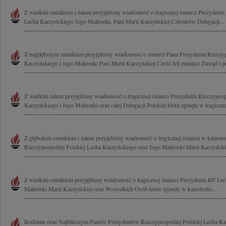
Z wielkim smutkiem i żalem przyjęliśmy wiadomość o tragicznej śmierci Prezydenta 
Lecha Kaczyńskiego Jego Małżonki, Pani Marii Kaczyńskiej Członków Delegacji...
Z najgłębszym smutkiem przyjęliśmy wiadomość o śmierci Pana Prezydenta Rzeczypo
Kaczyńskiego i Jego Małżonki Pani Marii Kaczyńskiej Cześć Ich pamięci Zarząd i p
Z wielkim żalem przyjęliśmy wiadomość o tragicznej śmierci Prezydenta Rzeczypospo
Kaczyńskiego i Jego Małżonki oraz całej Delegacji Polskiej która zginęła w tragicznej
Z głębokim smutkiem i żalem przyjęliśmy wiadomość o tragicznej śmierci w katastrof
Rzeczypospolitej Polskiej Lecha Kaczyńskiego oraz Jego Małżonki Marii Kaczyńskiej
Z wielkim smutkiem przyjęliśmy wiadomość o tragicznej śmierci Prezydenta RP Lec
Małżonki Marii Kaczyńskiej oraz Wszystkich Osób które zginęły w katastrofie...
Rodzinie oraz Najbliższym Panów Prezydentów Rzeczypospolitej Polskiej Lecha Ka