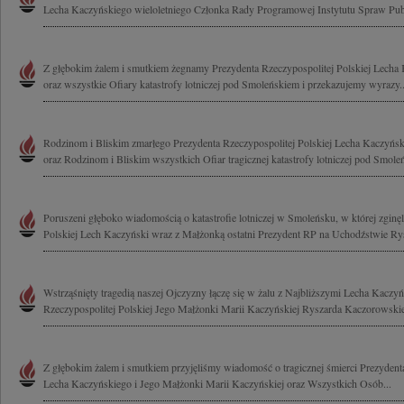
Lecha Kaczyńskiego wieloletniego Członka Rady Programowej Instytutu Spraw Publ
Z głębokim żalem i smutkiem żegnamy Prezydenta Rzeczypospolitej Polskiej Lech
oraz wszystkie Ofiary katastrofy lotniczej pod Smoleńskiem i przekazujemy wyrazy..
Rodzinom i Bliskim zmarłego Prezydenta Rzeczypospolitej Polskiej Lecha Kaczyńsk
oraz Rodzinom i Bliskim wszystkich Ofiar tragicznej katastrofy lotniczej pod Smole
Poruszeni głęboko wiadomością o katastrofie lotniczej w Smoleńsku, w której zginęl
Polskiej Lech Kaczyński wraz z Małżonką ostatni Prezydent RP na Uchodźstwie Rys
Wstrząśnięty tragedią naszej Ojczyzny łączę się w żalu z Najbliższymi Lecha Kaczy
Rzeczypospolitej Polskiej Jego Małżonki Marii Kaczyńskiej Ryszarda Kaczorowskie
Z głębokim żalem i smutkiem przyjęliśmy wiadomość o tragicznej śmierci Prezydenta
Lecha Kaczyńskiego i Jego Małżonki Marii Kaczyńskiej oraz Wszystkich Osób...