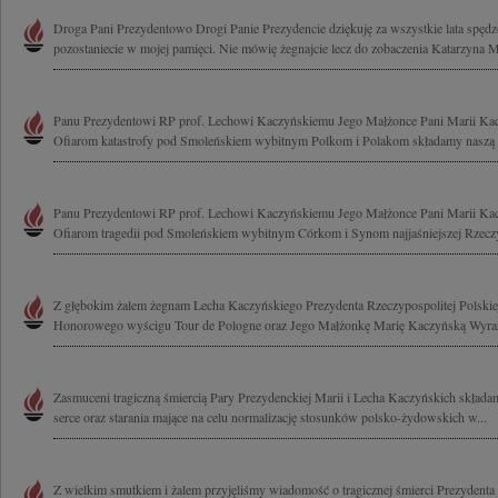
Droga Pani Prezydentowo Drogi Panie Prezydencie dziękuję za wszystkie lata spęd
pozostaniecie w mojej pamięci. Nie mówię żegnajcie lecz do zobaczenia Katarzyna M
Panu Prezydentowi RP prof. Lechowi Kaczyńskiemu Jego Małżonce Pani Marii Kac
Ofiarom katastrofy pod Smoleńskiem wybitnym Polkom i Polakom składamy naszą mo
Panu Prezydentowi RP prof. Lechowi Kaczyńskiemu Jego Małżonce Pani Marii Kac
Ofiarom tragedii pod Smoleńskiem wybitnym Córkom i Synom najjaśniejszej Rzeczyp
Z głębokim żalem żegnam Lecha Kaczyńskiego Prezydenta Rzeczypospolitej Polskiej
Honorowego wyścigu Tour de Pologne oraz Jego Małżonkę Marię Kaczyńską Wyrazy
Zasmuceni tragiczną śmiercią Pary Prezydenckiej Marii i Lecha Kaczyńskich składa
serce oraz starania mające na celu normalizację stosunków polsko-żydowskich w...
Z wielkim smutkiem i żalem przyjęliśmy wiadomość o tragicznej śmierci Prezydenta 