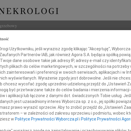
ogrzebowy
tność
Szukaj
ogi Użytkowniku, jeśli wyrazisz zgodę klikając "Akceptuję", Wyborcza sp
Imię i na
 Zaufanych Partnerów IAB, jak również Agora S.A. będąca spółką powi
Twoje dane osobowe takie jak adresy IP, adresy e-mail czy identyfikato
 tych plikach do celów marketingowych, w szczególności na potrzeby 
 zainteresowań i preferencji w swoich serwisach, aplikacjach i w Int
w nich wyświetlanych. Wyrażenie zgody jest dobrowolne. Jeśli nie chce
INNE NE
 lub chcesz wycofać zgodę uprzednio udzieloną przejdź do „Ustawień
Małgo
gą być przetwarzane także do celów badania i mierzenia informacji
Z głę
w i aplikacji lub łączone z danymi dot. świadczonych Tobie usług. Jeś
Andr
nych jest uzasadniony interes Wyborcza sp. z o.o., jej spółki powiąza
Żegna
niu Banco Comercial Portugues
masz prawo wyrazić sprzeciw. Aby to zrobić przejdź do „Ustawień Z
Andr
istratorem – w zależności od zakresu sprzeciwu i podmiotu, wobec któ
ragiczną katastrofą lotniczą pod Smoleńskiem
Z głę
dziesz w
Polityce Prywatności Wyborcza.pl
i
Polityce Prywatności Agor
Andr
Z ogr
ceptuję" wyrażasz zgodę na zainstalowanie i przechowywanie plików t