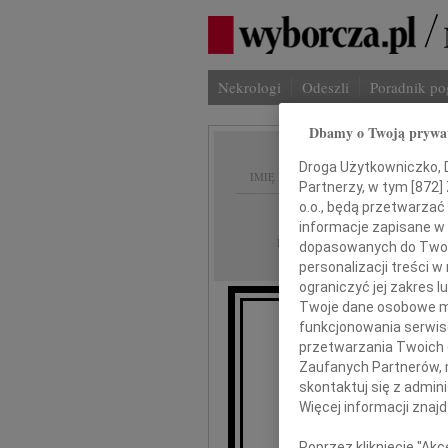
Nekrologi
Odeszli
Poradnik p
Dbamy o Twoją prywa
Droga Użytkowniczko, Dr
IMIĘ I NAZWISKO:
Partnerzy, w tym [
872
]
o.o., będą przetwarzać 
cała Polska
REGION:
informacje zapisane w
13.04.2010
DATA EMISJI:
dopasowanych do Twoich
personalizacji treści 
ograniczyć jej zakres
Twoje dane osobowe mo
funkcjonowania serwisó
przetwarzania Twoich da
W imie
Zaufanych Partnerów, 
skontaktuj się z admin
głęboko poruszeni t
Więcej informacji znaj
Poprzez kliknięcie "Ak