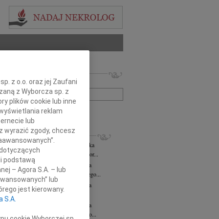
 nekrologów i wspomnień
. z o.o. oraz jej Zaufani
zwisko lub numer ogłoszenia:
ązaną z Wyborcza sp. z
ry plików cookie lub inne
wyświetlania reklam
+ szukanie zaawansowane
ernecie lub
sz wyrazić zgody, chcesz
KROLOGI
 Zaawansowanych”.
rzata Kościelska
06.08.2026
cała Polska
 dotyczących
bokim smutkiem żegnamy Panią Profesor...
li podstawą
zej Morozowski
06.08.2026
cała Polska
nej – Agora S.A. – lub
my Andrzeja Morozowskiego Wybitnego...
aawansowanych” lub
zej Morozowski
06.08.2026
cała Polska
rego jest kierowany.
bokim żalem żegnamy Andrzeja...
a S.A.
zej Morozowski
06.08.2026
cała Polska
omnym żalem przyjęliśmy wiadomość o...
ypu cookie Wyborczej sp.