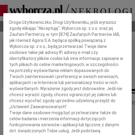
Dbamy o Twoją prywatność
Droga Użytkowniczko, Drogi Użytkowniku, jeśli wyrazisz
Nekrologi
Odeszli
Poradnik pogrzebowy
zgodę klikając "Akceptuję", Wyborcza sp. z o.o. oraz jej
Zaufani Partnerzy, w tym [
874
] Zaufanych Partnerów IAB,
jak również Agora S.A. będąca spółką powiązaną z
Wyborcza sp. z o.o., będą przetwarzać Twoje dane
Janina Danuta Bis
osobowe takie jak adresy IP, adresy e-mail czy
IMIĘ I NAZWISKO:
identyfikatory plików cookie lub inne informacje zapisane w
tych plikach do celów marketingowych, w szczególności
Poznań
REGION:
na potrzeby wyświetlania reklam dopasowanych do
05.05.2015
DATA EMISJI:
Twoich zainteresowań i preferencji w swoich serwisach,
aplikacjach i w Internecie lub personalizacji treści w nich
wyświetlanych. Wyrażenie zgody jest dobrowolne. Jeśli nie
chcesz wyrazić zgody, chcesz ograniczyć jej zakres lub
chcesz wycofać zgodę uprzednio udzieloną przejdź do
Z głębokim żalem zawiadamiamy, że 30 kwietnia 201
„Ustawień Zaawansowanych”.
odeszła od nas na zawsze
Twoje dane osobowe mogą być przetwarzane także do
celów badania i mierzenia informacji dotyczących
Janina Danuta Bis
funkcjonowania serwisów i aplikacji lub łączone z danymi
dot. świadczonych Tobie usług. Jeśli podstawą