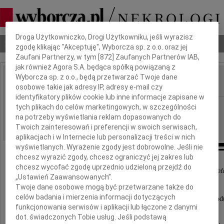
Dbamy o Twoją prywatność
Droga Użytkowniczko, Drogi Użytkowniku, jeśli wyrazisz
Nekrologi
Odeszli
Poradnik pogrzebowy
zgodę klikając "Akceptuję", Wyborcza sp. z o.o. oraz jej
Zaufani Partnerzy, w tym [
872
] Zaufanych Partnerów IAB,
jak również Agora S.A. będąca spółką powiązaną z
Wyborcza sp. z o.o., będą przetwarzać Twoje dane
osobowe takie jak adresy IP, adresy e-mail czy
IMIĘ I NAZWISKO:
identyfikatory plików cookie lub inne informacje zapisane w
Katowice, cała Polska
tych plikach do celów marketingowych, w szczególności
REGION:
na potrzeby wyświetlania reklam dopasowanych do
13.04.2010
DATA EMISJI:
Twoich zainteresowań i preferencji w swoich serwisach,
aplikacjach i w Internecie lub personalizacji treści w nich
wyświetlanych. Wyrażenie zgody jest dobrowolne. Jeśli nie
chcesz wyrazić zgody, chcesz ograniczyć jej zakres lub
chcesz wycofać zgodę uprzednio udzieloną przejdź do
W związku z tragedią, która wydarzyła się pod Smole
„Ustawień Zaawansowanych”.
wyrażamy głęboki żal i smutek
Twoje dane osobowe mogą być przetwarzane także do
celów badania i mierzenia informacji dotyczących
po niepowetowanej stracie wybitnych Przedstawicieli Narod
funkcjonowania serwisów i aplikacji lub łączone z danymi
dot. świadczonych Tobie usług. Jeśli podstawą