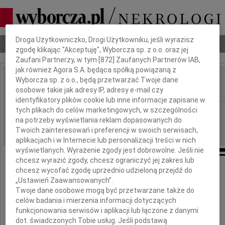
Dbamy o Twoją prywatność
Droga Użytkowniczko, Drogi Użytkowniku, jeśli wyrazisz
Nekrologi
Odeszli
Poradnik pogrzebowy
zgodę klikając "Akceptuję", Wyborcza sp. z o.o. oraz jej
Zaufani Partnerzy, w tym [
872
] Zaufanych Partnerów IAB,
jak również Agora S.A. będąca spółką powiązaną z
Wyborcza sp. z o.o., będą przetwarzać Twoje dane
Andrzej Nowak
IMIĘ I NAZWISKO:
osobowe takie jak adresy IP, adresy e-mail czy
identyfikatory plików cookie lub inne informacje zapisane w
tych plikach do celów marketingowych, w szczególności
Częstochowa
REGION:
na potrzeby wyświetlania reklam dopasowanych do
02.05.2015
DATA EMISJI:
Twoich zainteresowań i preferencji w swoich serwisach,
aplikacjach i w Internecie lub personalizacji treści w nich
wyświetlanych. Wyrażenie zgody jest dobrowolne. Jeśli nie
chcesz wyrazić zgody, chcesz ograniczyć jej zakres lub
chcesz wycofać zgodę uprzednio udzieloną przejdź do
Wyrazy głębokiego współczucia
„Ustawień Zaawansowanych”.
Twoje dane osobowe mogą być przetwarzane także do
celów badania i mierzenia informacji dotyczących
Rodzinie
funkcjonowania serwisów i aplikacji lub łączone z danymi
dot. świadczonych Tobie usług. Jeśli podstawą