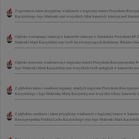
Z ogromnym żalem przyjęliśmy wiadomość o tragicznej śmierci Prezydenta Rzeczypo
Kaczyńskiego Jego Małżonki oraz wszystkich Ofiar katastrofy lotniczej pod Smoleń
Głęboko wstrząśnięci śmiercią w katastrofie lotniczej w Smoleńsku Prezydenta RP 
Małżonki Marii Kaczyńskiej oraz Osób Im towarzyszących Rodzinom, Bliskim Ofiar
Głęboko poruszeni wiadomością o tragicznej śmierci Prezydenta Rzeczypospolitej P
Jego Małżonki Marii Kaczyńskiej oraz wszystkich Osób poległych w katastrofie pod
Z głębokim żalem i smutkiem żegnamy zmarłych tragicznie Prezydenta Rzeczypospoli
Kaczyńskiego i Jego Małżonkę Marię Kaczyńską oraz wszystkie Ofiary katastrofy lot
Z głębokim smutkiem i żalem przyjęliśmy wiadomość o tragicznej śmierci w katastrof
Rzeczypospolitej Polskiej Lecha Kaczyńskiego oraz Jego Małżonki Marii Kaczyńskiej