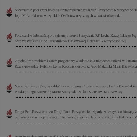
Niezmiernie poruszeni bolesną stratą tragicznie zmarłych Prezydenta Rzeczypospoli
Jego Małżonki oraz wszystkich Osób towarzyszących w katastrofie pod...
Poruszeni wiadomością o tragicznej śmierci Prezydenta RP Lecha Kaczyńskiego Je
oraz Wszystkich Osób Uczestników Państwowej Delegacji Rzeczypospolitej...
Z głębokim smutkiem i żalem przyjęliśmy wiadomość o tragicznej śmierci w katastrof
Rzeczypospolitej Polskiej Lecha Kaczyńskiego oraz Jego Małżonki Marii Kaczyńskiej
Nie znajdujemy słów, by oddać to, co czujemy. Z żalem żegnamy Lecha Kaczyńskieg
Polskiej i Jego Małżonkę Marię Kaczyńską Zofia i Stanisław Kostrzewscy
Droga Pani Prezydentowo Drogi Panie Prezydencie dziękuję za wszystkie lata spęd
pozostaniecie w mojej pamięci. Nie mówię żegnajcie lecz do zobaczenia Katarzyna M
Panu Prezydentowi RP prof. Lechowi Kaczyńskiemu Jego Małżonce Pani Marii Kac