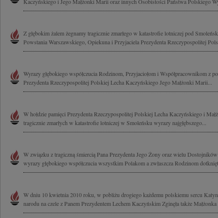
Kaczyńskiego i Jego Małżonki Marii oraz innych Osobistości Państwa Polskiego Wy
Z głębokim żalem żegnamy tragicznie zmarłego w katastrofie lotniczej pod Smole
Powstania Warszawskiego, Opiekuna i Przyjaciela Prezydenta Rzeczypospolitej Polsk
Wyrazy głębokiego współczucia Rodzinom, Przyjaciołom i Współpracownikom z pow
Prezydenta Rzeczypospolitej Polskiej Lecha Kaczyńskiego Jego Małżonki Marii...
W hołdzie pamięci Prezydenta Rzeczypospolitej Polskiej Lecha Kaczyńskiego i Mał
tragicznie zmarłych w katastrofie lotniczej w Smoleńsku wyrazy najgłębszego...
W związku z tragiczną śmiercią Pana Prezydenta Jego Żony oraz wielu Dostojnikó
wyrazy głębokiego współczucia wszystkim Polakom a zwłaszcza Rodzinom dotknięt
W dniu 10 kwietnia 2010 roku, w pobliżu drogiego każdemu polskiemu sercu Katynia,
narodu na czele z Panem Prezydentem Lechem Kaczyńskim Zginęła także Małżonka P