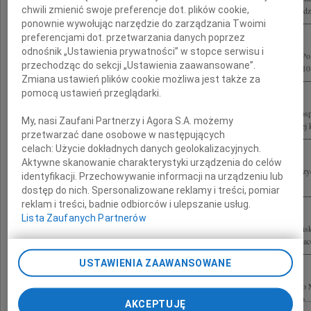
chwili zmienić swoje preferencje dot. plików cookie,
Marię Kaczyńską oraz Wszystkie Ofiary katastrofy lotniczej pod Smoleńskiem Rodzi
ponownie wywołując narzędzie do zarządzania Twoimi
preferencjami dot. przetwarzania danych poprzez
odnośnik „Ustawienia prywatności” w stopce serwisu i
Z głębokim żalem przyjęliśmy wiadomość o śmierci Prezydenta Rzeczypospolitej Po
przechodząc do sekcji „Ustawienia zaawansowane”.
wraz z Małżonką oraz pozostałych Ofiar katastrofy lotniczej z dnia 10 kwietnia 2010 
Zmiana ustawień plików cookie możliwa jest także za
pomocą ustawień przeglądarki.
Z wielkim żalem przyjęliśmy wiadomość o tragicznej śmierci Prezydenta Rzeczypospo
My, nasi Zaufani Partnerzy i Agora S.A. możemy
Kaczyńskiego i Jego Małżonki Marii Kaczyńskiej oraz pozostałych Ofiar tragicznej ka
przetwarzać dane osobowe w następujących
celach:
Użycie dokładnych danych geolokalizacyjnych.
Aktywne skanowanie charakterystyki urządzenia do celów
Środowisko lekarskie Warmii i Mazur, wstrząśnięte informacjami o katastrofie pre
identyfikacji. Przechowywanie informacji na urządzeniu lub
Smoleńskiem, w której śmierć poniosło 96 osób w tym Prezydent RP wraz z...
dostęp do nich. Spersonalizowane reklamy i treści, pomiar
reklam i treści, badnie odbiorców i ulepszanie usług.
Lista Zaufanych Partnerów
Z wielkim smutkiem żegnamy Prezydenta Rzeczypospolitej Polskiej Lecha Kaczyńs
wszystkie Osoby zmarłe w tragicznym locie 10 kwietnia 2010 roku Zarząd oraz pra
USTAWIENIA ZAAWANSOWANE
Rodzinie i Bliskim Prezydenta Rzeczypospolitej Polskiej Lecha Kaczyńskiego Jego
oraz Rodzinom Ofiar katastrofy lotniczej pod Smoleńskiem wyrazy najszczerszego...
AKCEPTUJĘ