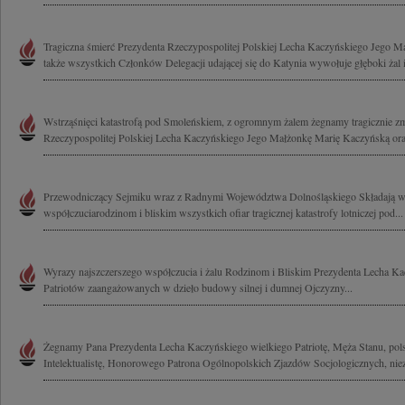
Tragiczna śmierć Prezydenta Rzeczypospolitej Polskiej Lecha Kaczyńskiego Jego Ma
także wszystkich Członków Delegacji udającej się do Katynia wywołuje głęboki żal i
Wstrząśnięci katastrofą pod Smoleńskiem, z ogromnym żalem żegnamy tragicznie z
Rzeczypospolitej Polskiej Lecha Kaczyńskiego Jego Małżonkę Marię Kaczyńską ora
Przewodniczący Sejmiku wraz z Radnymi Województwa Dolnośląskiego Składają w
współczuciarodzinom i bliskim wszystkich ofiar tragicznej katastrofy lotniczej pod...
Wyrazy najszczerszego współczucia i żalu Rodzinom i Bliskim Prezydenta Lecha Ka
Patriotów zaangażowanych w dzieło budowy silnej i dumnej Ojczyzny...
Żegnamy Pana Prezydenta Lecha Kaczyńskiego wielkiego Patriotę, Męża Stanu, polsk
Intelektualistę, Honorowego Patrona Ogólnopolskich Zjazdów Socjologicznych, nie