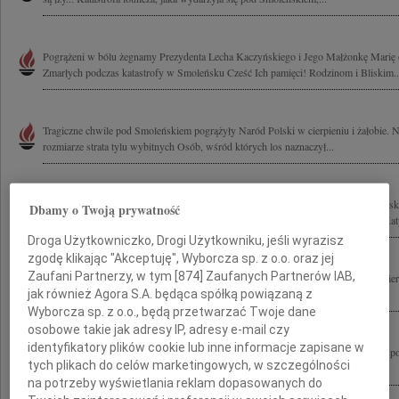
Pogrążeni w bólu żegnamy Prezydenta Lecha Kaczyńskiego i Jego Małżonkę Marię o
Zmarłych podczas katastrofy w Smoleńsku Cześć Ich pamięci! Rodzinom i Bliskim..
Tragiczne chwile pod Smoleńskiem pogrążyły Naród Polski w cierpieniu i żałobie.
rozmiarze strata tylu wybitnych Osób, wśród których los naznaczył...
Jesteśmy głęboko poruszeni tragiczną śmiercią Prezydenta RP Pana Lecha Kaczyńsk
Dbamy o Twoją prywatność
Kaczyńskiej oraz wszystkich Uczestników dramatycznie przerwanej podróży do Katyn
Droga Użytkowniczko, Drogi Użytkowniku, jeśli wyrazisz
zgodę klikając "Akceptuję", Wyborcza sp. z o.o. oraz jej
Zaufani Partnerzy, w tym [
874
] Zaufanych Partnerów IAB,
Wstrząśnięci tragedią, jaka dotknęła Polskę, łączymy się w bólu i modlitwie po śmi
Prezydenta Rzeczypospolitej Polskiej i Jego Małżonki Marii Kaczyńskiej oraz...
jak również Agora S.A. będąca spółką powiązaną z
Wyborcza sp. z o.o., będą przetwarzać Twoje dane
osobowe takie jak adresy IP, adresy e-mail czy
identyfikatory plików cookie lub inne informacje zapisane w
Społeczność chińska, głęboko poruszona tragiczną śmiercią Prezydenta Rzeczypospol
tych plikach do celów marketingowych, w szczególności
Kaczyńskiego Jego Żony Pani Marii Kaczyńskiej oraz Wszystkich Osób które...
na potrzeby wyświetlania reklam dopasowanych do