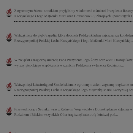
Z ogromnym żalem i smutkiem przyjęliśmy wiadomość o śmierci Prezydenta Rzeczyp
Kaczyńskiego i Jego Małżonki Marii oraz Dowódców Sił Zbrojnych i pozostałych C
Wstrząśnięty do głębi tragedią, która dotknęła Polskę składam najszczersze kondole
Rzeczypospolitej Polskiej Lecha Kaczyńskiego i Jego Małżonki Marii Kaczyńskiej...
W związku z tragiczną śmiercią Pana Prezydenta Jego Żony oraz wielu Dostojnikó
wyrazy głębokiego współczucia wszystkim Polakom a zwłaszcza Rodzinom...
Wstrząśnięci katastrofą pod Smoleńskiem, z ogromnym żalem żegnamy tragicznie z
Rzeczypospolitej Polskiej Lecha Kaczyńskiego Jego Małżonkę Marię Kaczyńską ora
Przewodniczący Sejmiku wraz z Radnymi Województwa Dolnośląskiego składają wy
Rodzinom i Bliskim wszystkich Ofiar tragicznej katastrofy lotniczej pod...