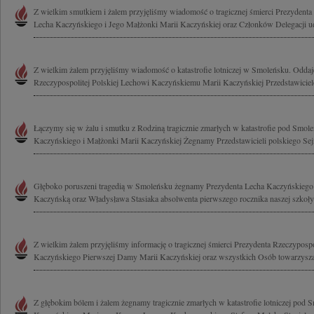
Z wielkim smutkiem i żalem przyjęliśmy wiadomość o tragicznej śmierci Prezydenta 
Lecha Kaczyńskiego i Jego Małżonki Marii Kaczyńskiej oraz Członków Delegacji uda
Z wielkim żalem przyjęliśmy wiadomość o katastrofie lotniczej w Smoleńsku. Odda
Rzeczypospolitej Polskiej Lechowi Kaczyńskiemu Marii Kaczyńskiej Przedstawicie
Łączymy się w żalu i smutku z Rodziną tragicznie zmarłych w katastrofie pod Smol
Kaczyńskiego i Małżonki Marii Kaczyńskiej Żegnamy Przedstawicieli polskiego Sejm
Głęboko poruszeni tragedią w Smoleńsku żegnamy Prezydenta Lecha Kaczyńskiego
Kaczyńską oraz Władysława Stasiaka absolwenta pierwszego rocznika naszej szkoły
Z wielkim żalem przyjęliśmy informację o tragicznej śmierci Prezydenta Rzeczypospo
Kaczyńskiego Pierwszej Damy Marii Kaczyńskiej oraz wszystkich Osób towarzyszą
Z głębokim bólem i żalem żegnamy tragicznie zmarłych w katastrofie lotniczej pod