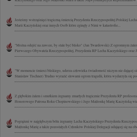
Jesteśmy wstrząśnięci tragiczną śmiercią Prezydenta Rzeczypospolitej Polskiej Lec
Marii Kaczyńskiej oraz innych Osób które zginęły z Nimi w katastrofie...
"Można odejść na zawsze, by stale być blisko" (Jan Twardowski) Z ogromnym żal
Pierwszego Obywatela Rzeczypospolitej, Prezydenta RP Lecha Kaczyńskiego oraz J
"W momencie śmierci bliskiego, uderza człowieka świadomość niczym nie dającej się
Stanisław Tischner) Trudno wyrazić słowami ogrom tragedii, która wydarzyła się pod
Z głębokim żalem i smutkiem żegnamy zmarłych tragicznie Prezydenta RP profesor
Honorowego Patrona Roku Chopinowskiego i Jego Małżonkę Marię Kaczyńską wielk
Pogrążeni w najgłębszym bólu żegnamy Lecha Kaczyńskiego Prezydenta Rzeczypospo
Małżonkę Marię a także pozostałych Członków Polskiej Delegacji udającej się na ob