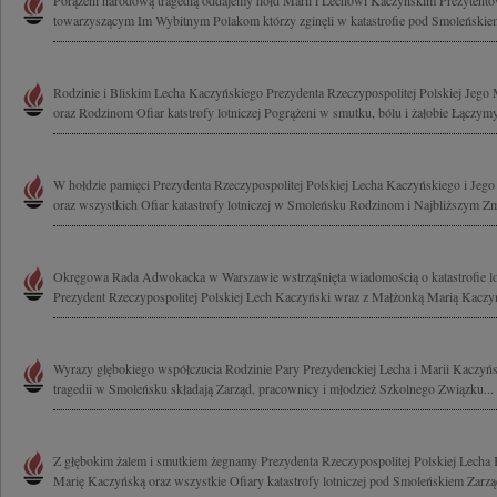
Porążeni narodową tragedią oddajemy hołd Marii i Lechowi Kaczyńskim Prezytent
towarzyszącym Im Wybitnym Polakom którzy zginęli w katastrofie pod Smoleńskiem
Rodzinie i Bliskim Lecha Kaczyńskiego Prezydenta Rzeczypospolitej Polskiej Jego
oraz Rodzinom Ofiar katstrofy lotniczej Pogrążeni w smutku, bólu i żałobie Łączymy
W hołdzie pamięci Prezydenta Rzeczypospolitej Polskiej Lecha Kaczyńskiego i Jeg
oraz wszystkich Ofiar katastrofy lotniczej w Smoleńsku Rodzinom i Najbliższym Zm
Okręgowa Rada Adwokacka w Warszawie wstrząśnięta wiadomością o katastrofie lotn
Prezydent Rzeczypospolitej Polskiej Lech Kaczyński wraz z Małżonką Marią Kaczyńs
Wyrazy głębokiego współczucia Rodzinie Pary Prezydenckiej Lecha i Marii Kaczyńs
tragedii w Smoleńsku składają Zarząd, pracownicy i młodzież Szkolnego Związku...
Z głębokim żalem i smutkiem żegnamy Prezydenta Rzeczypospolitej Polskiej Lech
Marię Kaczyńską oraz wszystkie Ofiary katastrofy lotniczej pod Smoleńskiem Zarząd