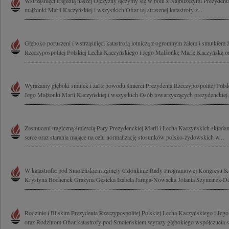
Wstrząśnięci tragedią naszej Ojczyzny łączymy się w bólu z Najbliższymi Prezyde
małżonki Marii Kaczyńskiej i wszystkich Ofiar tej strasznej katastrofy z...
Głęboko poruszeni i wstrząśnięci katastrofą lotniczą z ogromnym żalem i smutkiem
Rzeczypospolitej Polskiej Lecha Kaczyńskiego i Jego Małżonkę Marię Kaczyńską or
Wyrażamy głęboki smutek i żal z powodu śmierci Prezydenta Rzeczypospolitej Pols
Jego Małżonki Marii Kaczyńskiej i wszystkich Osób towarzyszących prezydenckiej.
Zasmuceni tragiczną śmiercią Pary Prezydenckiej Marii i Lecha Kaczyńskich składa
serce oraz starania mające na celu normalizację stosunków polsko-żydowskich w...
W katastrofie pod Smoleńskiem zginęły Członkinie Rady Programowej Kongresu K
Krystyna Bochenek Grażyna Gęsicka Izabela Jaruga-Nowacka Jolanta Szymanek-Der
Rodzinie i Bliskim Prezydenta Rzeczypospolitej Polskiej Lecha Kaczyńskiego i Jeg
oraz Rodzinom Ofiar katastrofy pod Smoleńskiem wyrazy głębokiego współczucia sk