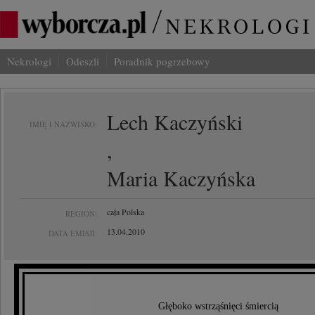
Nekrologi
Odeszli
Poradnik pogrzebowy
Lech Kaczyński
IMIĘ I NAZWISKO:
,
Maria Kaczyńska
cała Polska
REGION:
13.04.2010
DATA EMISJI:
Głęboko wstrząśnięci śmiercią