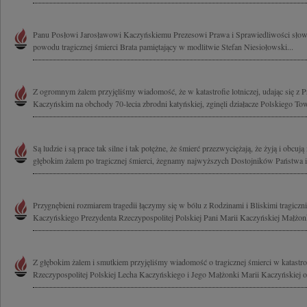
Panu Posłowi Jarosławowi Kaczyńskiemu Prezesowi Prawa i Sprawiedliwości słowa
powodu tragicznej śmierci Brata pamiętający w modlitwie Stefan Niesiołowski...
Z ogromnym żalem przyjęliśmy wiadomość, że w katastrofie lotniczej, udając się 
Kaczyńskim na obchody 70-lecia zbrodni katyńskiej, zginęli działacze Polskiego To
Są ludzie i są prace tak silne i tak potężne, że śmierć przezwyciężają, że żyją i obcują
głębokim żalem po tragicznej śmierci, żegnamy najwyższych Dostojników Państwa i.
Przygnębieni rozmiarem tragedii łączymy się w bólu z Rodzinami i Bliskimi tragicz
Kaczyńskiego Prezydenta Rzeczypospolitej Polskiej Pani Marii Kaczyńskiej Małżonk
Z głębokim żalem i smutkiem przyjęliśmy wiadomość o tragicznej śmierci w katastrof
Rzeczypospolitej Polskiej Lecha Kaczyńskiego i Jego Małżonki Marii Kaczyńskiej o