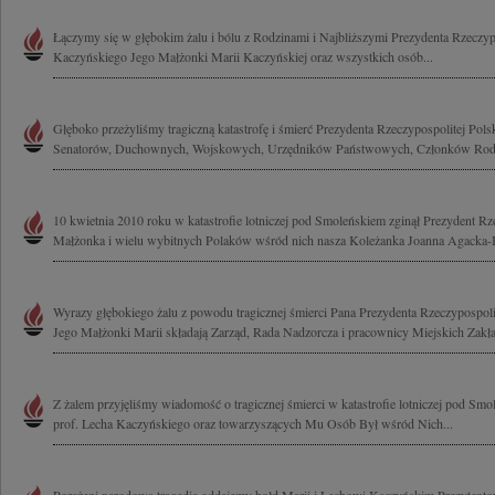
Łączymy się w głębokim żalu i bólu z Rodzinami i Najbliższymi Prezydenta Rzeczypo
Kaczyńskiego Jego Małżonki Marii Kaczyńskiej oraz wszystkich osób...
Głęboko przeżyliśmy tragiczną katastrofę i śmierć Prezydenta Rzeczypospolitej Pols
Senatorów, Duchownych, Wojskowych, Urzędników Państwowych, Członków Rodzi
10 kwietnia 2010 roku w katastrofie lotniczej pod Smoleńskiem zginął Prezydent Rze
Małżonka i wielu wybitnych Polaków wśród nich nasza Koleżanka Joanna Agacka-I
Wyrazy głębokiego żalu z powodu tragicznej śmierci Pana Prezydenta Rzeczypospol
Jego Małżonki Marii składają Zarząd, Rada Nadzorcza i pracownicy Miejskich Zakła
Z żalem przyjęliśmy wiadomość o tragicznej śmierci w katastrofie lotniczej pod S
prof. Lecha Kaczyńskiego oraz towarzyszących Mu Osób Był wśród Nich...