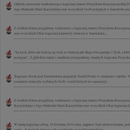
Głęboko poruszeni wiadomością o tragicznej śmierci Prezydenta Rzeczypospolitej P
Jego Małżonki Marii Kaczyńskiej oraz wszystkich Osób poległych w katastrofie pod
Z wielkim bólem przyjęliśmy wiadomość o tragicznej śmierci Prezydenta Rzeczypospo
oraz wszystkich Ofiar tragicznej katastrofy lotniczej w Smoleńsku,...
"Są życia, które nie kończą się wraz ze śmiercią jak długo trwa pamięć o Tych, z któ
pożegnać". Z głębokim żalem i smutkiem pożegnaliśmy zmarłych tragicznie Prezyden
Tragiczne chwile pod Smoleńskiem pogrążyły Naród Polski w cierpieniu i żałobie.
rozmiarze strata tylu wybitnych Osób, wsród których los naznaczył...
Z wielkim bólem przyjęliśmy wiadomość o tragicznej śmierci Prezydenta Rzeczyposp
Kaczyńskiego i Jego Małżonki Marii Kaczyńskiej oraz wszystkich Ofiar tragicznej ka
W tamtą tragiczną sobotę, 10 kwietnia 2010 roku, najpierw było niedowierzanie, pote
są łzy... Katastrofa lotnicza, jaka wydarzyła się pod Smoleńskiem,...