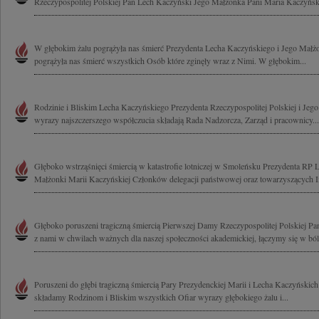
Rzeczypospolitej Polskiej Pan Lech Kaczyński Jego Małżonka Pani Maria Kaczyńska
W głębokim żalu pogrążyła nas śmierć Prezydenta Lecha Kaczyńskiego i Jego Małż
pogrążyła nas śmierć wszystkich Osób które zginęły wraz z Nimi. W głębokim...
Rodzinie i Bliskim Lecha Kaczyńskiego Prezydenta Rzeczypospolitej Polskiej i Jeg
wyrazy najszczerszego współczucia składają Rada Nadzorcza, Zarząd i pracownicy...
Głęboko wstrząśnięci śmiercią w katastrofie lotniczej w Smoleńsku Prezydenta RP
Małżonki Marii Kaczyńskiej Członków delegacji państwowej oraz towarzyszących I
Głęboko poruszeni tragiczną śmiercią Pierwszej Damy Rzeczypospolitej Polskiej Pan
z nami w chwilach ważnych dla naszej społeczności akademickiej, łączymy się w bólu
Poruszeni do głębi tragiczną śmiercią Pary Prezydenckiej Marii i Lecha Kaczyński
składamy Rodzinom i Bliskim wszystkich Ofiar wyrazy głębokiego żalu i...