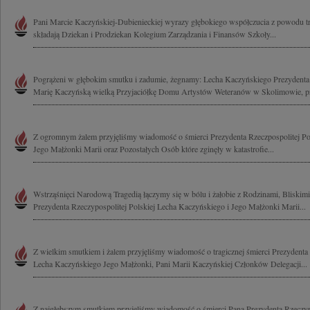
Pani Marcie Kaczyńskiej-Dubienieckiej wyrazy głębokiego współczucia z powodu t
składają Dziekan i Prodziekan Kolegium Zarządzania i Finansów Szkoły...
Pogrążeni w głębokim smutku i zadumie, żegnamy: Lecha Kaczyńskiego Prezydenta 
Marię Kaczyńską wielką Przyjaciółkę Domu Artystów Weteranów w Skolimowie, pr
Z ogromnym żalem przyjęliśmy wiadomość o śmierci Prezydenta Rzeczpospolitej Po
Jego Małżonki Marii oraz Pozostałych Osób które zginęły w katastrofie...
Wstrząśnięci Narodową Tragedią łączymy się w bólu i żałobie z Rodzinami, Bliski
Prezydenta Rzeczypospolitej Polskiej Lecha Kaczyńskiego i Jego Małżonki Marii...
Z wielkim smutkiem i żalem przyjęliśmy wiadomość o tragicznej śmierci Prezydenta 
Lecha Kaczyńskiego Jego Małżonki, Pani Marii Kaczyńskiej Członków Delegacji...
Z najgłębszym smutkiem przyjęliśmy wiadomość o śmierci Pana Prezydenta Rzeczypo