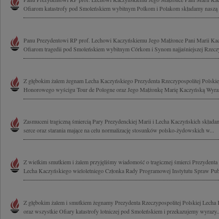
Ofiarom katastrofy pod Smoleńskiem wybitnym Polkom i Polakom składamy naszą mo
Panu Prezydentowi RP prof. Lechowi Kaczyńskiemu Jego Małżonce Pani Marii Kac
Ofiarom tragedii pod Smoleńskiem wybitnym Córkom i Synom najjaśniejszej Rzeczyp
Z głębokim żalem żegnam Lecha Kaczyńskiego Prezydenta Rzeczypospolitej Polskiej
Honorowego wyścigu Tour de Pologne oraz Jego Małżonkę Marię Kaczyńską Wyrazy
Zasmuceni tragiczną śmiercią Pary Prezydenckiej Marii i Lecha Kaczyńskich składa
serce oraz starania mające na celu normalizację stosunków polsko-żydowskich w...
Z wielkim smutkiem i żalem przyjęliśmy wiadomość o tragicznej śmierci Prezydenta 
Lecha Kaczyńskiego wieloletniego Członka Rady Programowej Instytutu Spraw Publ
Z głębokim żalem i smutkiem żegnamy Prezydenta Rzeczypospolitej Polskiej Lech
oraz wszystkie Ofiary katastrofy lotniczej pod Smoleńskiem i przekazujemy wyrazy..