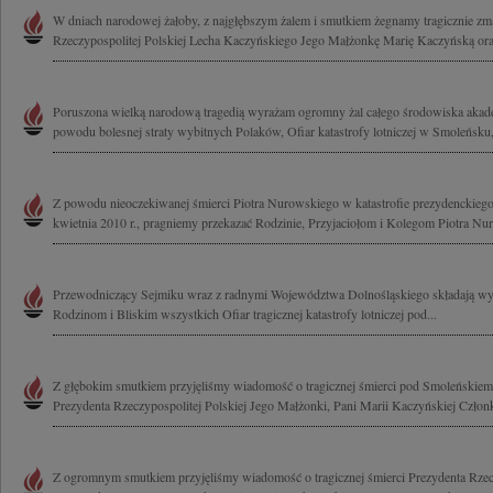
W dniach narodowej żałoby, z najgłębszym żalem i smutkiem żegnamy tragicznie zm
Rzeczypospolitej Polskiej Lecha Kaczyńskiego Jego Małżonkę Marię Kaczyńską oraz
Poruszona wielką narodową tragedią wyrażam ogromny żal całego środowiska akad
powodu bolesnej straty wybitnych Polaków, Ofiar katastrofy lotniczej w Smoleńsku,
Z powodu nieoczekiwanej śmierci Piotra Nurowskiego w katastrofie prezydenckieg
kwietnia 2010 r., pragniemy przekazać Rodzinie, Przyjaciołom i Kolegom Piotra Nu
Przewodniczący Sejmiku wraz z radnymi Województwa Dolnośląskiego składają wy
Rodzinom i Bliskim wszystkich Ofiar tragicznej katastrofy lotniczej pod...
Z głębokim smutkiem przyjęliśmy wiadomość o tragicznej śmierci pod Smoleńskie
Prezydenta Rzeczypospolitej Polskiej Jego Małżonki, Pani Marii Kaczyńskiej Człon
Z ogromnym smutkiem przyjęliśmy wiadomość o tragicznej śmierci Prezydenta Rzecz