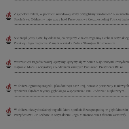
Z głębokim żalem, w poczuciu narodowej straty przyjęliśmy wiadomość o katastrof
Smoleńsku. Oddajemy najwyższy hołd Prezydentowi Rzeczpospolitej Polskiej Lech
Nie znajdujemy słów, by oddać to, co czujemy Z żalem żegnamy Lecha Kaczyńskieg
Polskiej i Jego małżonkę Marię Kaczyńską Zofia i Stanisław Kostrzewscy
Wstrząśnięci tragedią naszej Ojczyzny łączymy się w bólu z Najbliższymi Prezyde
małżonki Marii Kaczyńskiej z Rodzinami zmarłych Podlasian: Prezydenta RP na...
W obliczu ogromnej tragedii, jaka dotknęła nasz kraj, boleśnie poruszony tą niewyobr
rybniczan składam wyrazy głębokiego współczucia i żalu Rodzinie i Najbliższym...
W obliczu niewyobrażalnej tragedii, która spotkała Rzeczpospolitą, w głębokim żalu
Prezydentowi RP Lechowi Kaczyńskiemu Jego Małżonce oraz Ofiarom katastrofy...