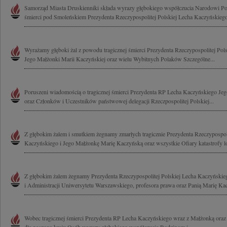
Samorząd Miasta Druskienniki składa wyrazy głębokiego współczucia Narodowi Po
śmierci pod Smoleńskiem Prezydenta Rzeczypospolitej Polskiej Lecha Kaczyńskiego
Wyrażamy głęboki żal z powodu tragicznej śmierci Prezydenta Rzeczypospolitej Pol
Jego Małżonki Marii Kaczyńskiej oraz wielu Wybitnych Polaków Szczególne...
Poruszeni wiadomością o tragicznej śmierci Prezydenta RP Lecha Kaczyńskiego Je
oraz Członków i Uczestników państwowej delegacji Rzeczpospolitej Polskiej...
Z głębokim żalem i smutkiem żegnamy zmarłych tragicznie Prezydenta Rzeczypospoli
Kaczyńskiego i Jego Małżonkę Marię Kaczyńską oraz wszystkie Ofiary katastrofy lot
Z głębokim żalem żegnamy Prezydenta Rzeczypospolitej Polskiej Lecha Kaczyński
i Administracji Uniwersytetu Warszawskiego, profesora prawa oraz Panią Marię Kac
Wobec tragicznej śmierci Prezydenta RP Lecha Kaczyńskiego wraz z Małżonką oraz