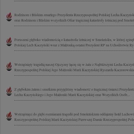
Rodzinom i Bliskim zmarłego Prezydenta Rzeczypospolitej Polskiej Lecha Kaczyńsk
oraz Rodzinom i Bliskim wszystkich Ofiar tragicznej katastrofy lotniczej pod Smole
Poruszeni głęboko wiadomością o katastrofie lotniczej w Smoleńsku, w której zginęl
Polskiej Lech Kaczyński wraz z Małżonką ostatni Prezydent RP na Uchodźstwie Rys
Wstrząśnięty tragedią naszej Ojczyzny łączę się w żalu z Najbliższymi Lecha Kaczy
Rzeczypospolitej Polskiej Jego Małżonki Marii Kaczyńskiej Ryszarda Kaczorowskie
Z głębokim żalem i smutkiem przyjęliśmy wiadomość o tragicznej śmierci Prezydenta
Lecha Kaczyńskiego i Jego Małżonki Marii Kaczyńskiej oraz Wszystkich Osób...
Wstrząśnięci do głębi rozmiarami tragedii pod Smoleńskiem oddajemy hołd Lecho
Rzeczypospolitej Polskiej Marii Kaczyńskiej Pierwszej Damie Rzeczypospolitej Polsk