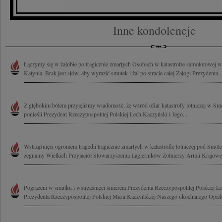
Inne kondolencje
Łączymy się w żałobie po tragicznie zmarłych Osobach w katastrofie samolotowej
Katynia. Brak jest słów, aby wyrazić smutek i żal po stracie całej Załogi Prezydenta..
Z głębokim bólem przyjęliśmy wiadomość, że wśród ofiar katastrofy lotniczej w Sm
ponieśli Prezydent Rzeczypospolitej Polskiej Lech Kaczyński i Jego...
Wstrząśnięci ogromem tragedii tragicznie zmarłych w katastrofie lotniczej pod Smo
żegnamy Wielkich Przyjaciół Stowarzyszenia Łagierników Żołnierzy Armii Krajowej
Pogrążeni w smutku i wstrząśnięci śmiercią Prezydenta Rzeczypospolitej Polskiej 
Prezydenta Rzeczypospolitej Polskiej Marii Kaczyńskiej Naszego ukochanego Opieku