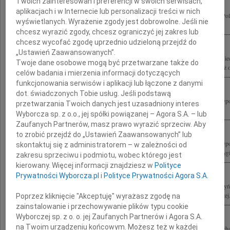
Twoich zainteresowań i preferencji w swoich serwisach,
aplikacjach i w Internecie lub personalizacji treści w nich
W najgłębszym bólu żegnamy Lecha Kaczyńskiego Prezydenta Rzeczypospolitej Pol
wyświetlanych. Wyrażenie zgody jest dobrowolne. Jeśli nie
oraz Wszystkie Ofiary tragedii pod Smoleńskiem Wyrazy żalu i współczucia...
chcesz wyrazić zgody, chcesz ograniczyć jej zakres lub
chcesz wycofać zgodę uprzednio udzieloną przejdź do
„Ustawień Zaawansowanych”.
Zarząd Towarzystwa Przyjaciół Dzieci Ulicy "Przywrócić Dzieciństwo? im. K. Lisie
Twoje dane osobowe mogą być przetwarzane także do
wychowankowie Kazimierza Lisieckiego w kraju i za granicą oraz dzieci i młodzież 
celów badania i mierzenia informacji dotyczących
funkcjonowania serwisów i aplikacji lub łączone z danymi
dot. świadczonych Tobie usług. Jeśli podstawą
Z wielkim żalem żegnamy Pana Profesora Lecha Kaczyńskiego Prezydenta Rzeczyposp
przetwarzania Twoich danych jest uzasadniony interes
jednocześnie wybitnego specjalistę prawa pracy, który wniósł istotny, twórczy...
Wyborcza sp. z o.o., jej spółki powiązanej – Agora S.A. – lub
Zaufanych Partnerów, masz prawo wyrazić sprzeciw. Aby
to zrobić przejdź do „Ustawień Zaawansowanych” lub
Z wielkim żalem żegnamy Pana Profesora Lecha Kaczyńskiego Prezydenta Rzeczyposp
skontaktuj się z administratorem – w zależności od
jednocześnie wybitnego specjalistę prawa pracy, który wniósł istotny, twórczy i oryg
zakresu sprzeciwu i podmiotu, wobec którego jest
kierowany. Więcej informacji znajdziesz w
Polityce
Prywatności Wyborcza.pl
i
Polityce Prywatności Agora S.A.
10 kwietnia 2010 roku w katastrofie lotniczej pod Smoleńskiem zginęli Lech Kaczyń
Polskiej bp gen. ks. Tadeusz Płoski Ordynariusz Polowy Wojska Polskiego Andrzej.
Poprzez kliknięcie "Akceptuję" wyrażasz zgodę na
zainstalowanie i przechowywanie plików typu cookie
Wyborczej sp. z o. o. jej Zaufanych Partnerów i Agora S.A.
na Twoim urządzeniu końcowym. Możesz też w każdej
Z ogromnym żalem i smutkiem żegnamy Prezydenta Rzeczypospolitej Polskiej Lec