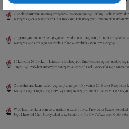
Głęboko poruszeni śmiercią Prezydenta Rzeczypospolitej Polskiej Lecha Kaczyński
Kaczyńskiej oraz wszystkich Ofiar tragicznej katastrofy pod Smoleńskiem składamy
Z ogromnym bólem i żalem przyjąłem wiadomość o tragicznej śmierci Prezydenta Rze
Kaczyńskiego oraz Jego Małżonki a także wszystkich Członków Delegacji...
10 kwietnia 2010 roku w katastrofie lotniczej pod Smoleńskiem zginęli udający się 
katyńskiej Prezydent Rzeczypospolitej Polskiej prof. Lech Kaczyński Jego Małżonka
Z wielkim smutkiem i żalem żegnamy zmarłych 10 kwietnia 2010 roku Prezydenta Rz
Kaczyńskiego i Jego Żonę Pierwszą Damę Rzeczypospolitej Polskiej Marię Kaczyńs
W obliczu niewiarygodnego dramatu tragicznej śmierci Prezydenta Rzeczypospolitej
Jego Małżonki Marii Kaczyńskiej oraz Senatorów, Posłów i Wszystkich Osób które.