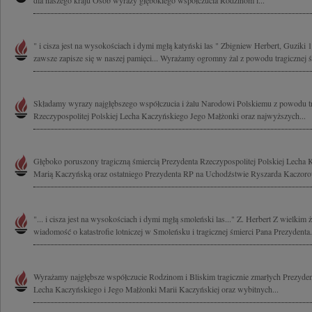
dla naszego kraju Osób wyrazy głębokiego współczucia Rodzinom i...
" i cisza jest na wysokościach i dymi mgłą katyński las " Zbigniew Herbert, Guziki 
zawsze zapisze się w naszej pamięci... Wyrażamy ogromny żal z powodu tragicznej śm
Składamy wyrazy najgłębszego współczucia i żalu Narodowi Polskiemu z powodu tr
Rzeczypospolitej Polskiej Lecha Kaczyńskiego Jego Małżonki oraz najwyższych...
Głęboko poruszony tragiczną śmiercią Prezydenta Rzeczypospolitej Polskiej Lecha
Marią Kaczyńską oraz ostatniego Prezydenta RP na Uchodźstwie Ryszarda Kaczoro
"... i cisza jest na wysokościach i dymi mgłą smoleński las..." Z. Herbert Z wielkim
wiadomość o katastrofie lotniczej w Smoleńsku i tragicznej śmierci Pana Prezydenta.
Wyrażamy najgłębsze współczucie Rodzinom i Bliskim tragicznie zmarłych Prezydent
Lecha Kaczyńskiego i Jego Małżonki Marii Kaczyńskiej oraz wybitnych...