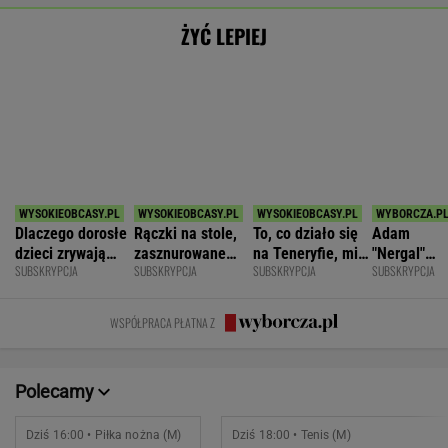
dużej dyscyplinie
złe
terapię, a
WSPÓŁPRACA PŁATNA Z
większość
facetów
alkohol
Polecamy
Dziś 16:00 • Piłka nożna (M)
Dziś 18:00 • Tenis (M)
Polonia Bytom
-
Botic van de Zandschulp
Pogoń Siedlce
-
Hubert Hurkacz
POKAŻ TRWAJĄCE
WIĘCEJ NA
WYNIKI.SPORT.PL
SPORT.PL