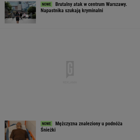
Mężczyzna znaleziony u podnóża
Śnieżki
Pijany Polak prowadził traktor po
autostradzie. Miał 2,36 promila alkoholu
EBC blokuje pomysł Glapińskiego. Złoto NBP
nie sfinansuje polskiej armii
BIZNES
Gigantyczne pieniądze na CPK.
Wartość zamówień przekroczy 40 mld zł
BIZNES