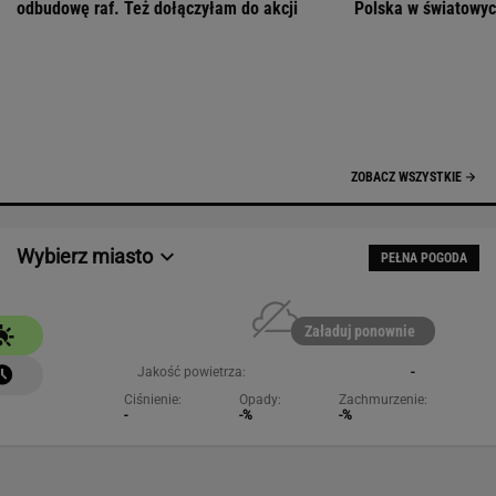
ZOBACZ WSZYSTKIE
Wybierz miasto
PEŁNA POGODA
Załaduj ponownie
Jakość powietrza:
-
Ciśnienie:
Opady:
Zachmurzenie:
-
-%
-%