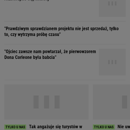
to, czy wytrzyma próbę czasu"
"Ojciec zawsze nam powtarzał, że pierwowzorem
Dona Corleone była babcia"
Tak angażuje się turystów w
Nie uw
odbudowę raf. Też dołączyłam do akcji
Polska w światowych