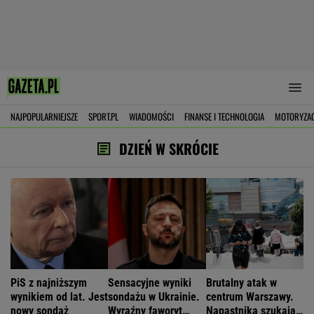
NAJPOPULARNIEJSZE
SPORT.PL
WIADOMOŚCI
FINANSE I TECHNOLOGIA
MOTORYZA
DZIEŃ W SKRÓCIE
PiS z najniższym
Sensacyjne wyniki
Brutalny atak w
wynikiem od lat. Jest
sondażu w Ukrainie.
centrum Warszawy.
nowy sondaż
Wyraźny faworyt
Napastnika szukają