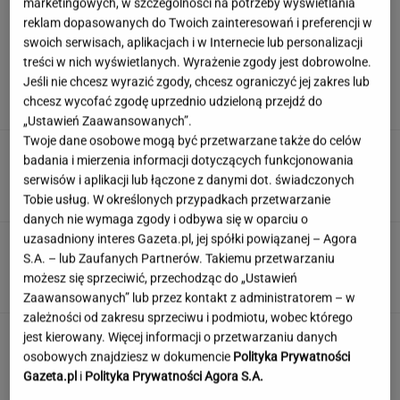
marketingowych, w szczególności na potrzeby wyświetlania
reklam dopasowanych do Twoich zainteresowań i preferencji w
swoich serwisach, aplikacjach i w Internecie lub personalizacji
Syn Stanisława Soyki o ostatnich chwilach
treści w nich wyświetlanych. Wyrażenie zgody jest dobrowolne.
ojca. "Nie było z nim nikogo"
Jeśli nie chcesz wyrazić zgody, chcesz ograniczyć jej zakres lub
chcesz wycofać zgodę uprzednio udzieloną przejdź do
„Ustawień Zaawansowanych”.
Twoje dane osobowe mogą być przetwarzane także do celów
Polka przestrzegano, by nie mówił o chorobie.
badania i mierzenia informacji dotyczących funkcjonowania
"Jestem po przeszczepie"
serwisów i aplikacji lub łączone z danymi dot. świadczonych
Tobie usług. W określonych przypadkach przetwarzanie
danych nie wymaga zgody i odbywa się w oparciu o
uzasadniony interes Gazeta.pl, jej spółki powiązanej – Agora
Ten quiz logiczny zmusi Cię do myślenia.
S.A. – lub Zaufanych Partnerów. Takiemu przetwarzaniu
Wynik 3/8 to powód do dumy
możesz się sprzeciwić, przechodząc do „Ustawień
Zaawansowanych” lub przez kontakt z administratorem – w
zależności od zakresu sprzeciwu i podmiotu, wobec którego
Jedno przekonanie może utrudniać życie
jest kierowany. Więcej informacji o przetwarzaniu danych
osobom z astygmatyzmem. Zwłaszcza latem
osobowych znajdziesz w dokumencie
Polityka Prywatności
Gazeta.pl
i
Polityka Prywatności Agora S.A.
MATERIAŁ PROMOCYJNY