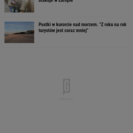
Pytamy o 15 osób, których wstyd nie znać.
Wiesz, z czego słyną?
Wypadek w Wielkopolsce. Policja: Kobieta
zostawiła swojego syna
Sprawa nagrania z Kaczyńskim. Żurek
poruszył temat ludzi Ziobry