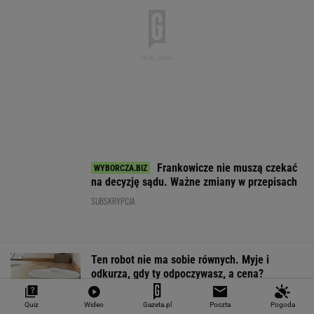
REKLAMA IROBOT
Rekord w Orlenie i nagła reakcja byłego
prezesa. Poszło o kierowców
BIZNES
Rynek pracy: Stopa bezrobocia w górę. Gdzie
najtrudniej o etat?
BIZNES
Fala zarzutów wobec
"Pionowe miasto"
Dostałeś taki lis
Orlenu. Fąfara nie
będzie mieć 140
banku? Lepiej g
wytrzymał i
metrów. Jego wnętrze
ignorować
Quiz
Wideo
Gazeta.pl
Poczta
Pogoda
odpowiedział
robi wrażenie