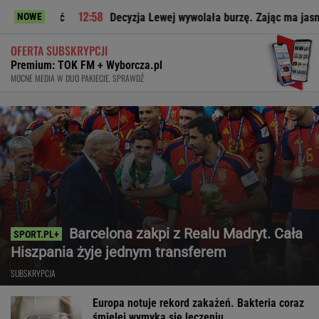
ić
Decyzja Lewej wywolała burzę. Zając ma jasne zdanie o 
NOWE
OFERTA SUBSKRYPCJI
Premium: TOK FM + Wyborcza.pl
MOCNE MEDIA W DUO PAKIECIE. SPRAWDŹ
Barcelona zakpi z Realu Madryt. Cała
Hiszpania żyje jednym transferem
SUBSKRYPCJA
Europa notuje rekord zakażeń. Bakteria coraz
śmielej wymyka się leczeniu