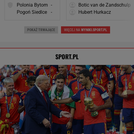
Barcelona zakpi z Realu Madryt. Cała
Hiszpania żyje jednym transferem
SUBSKRYPCJA
Brat Grbicia radzi mu nie wracać do Serbii. "To
przerażające"
SIATKÓWKA
Tysiące osób zrobi to we wrześniu. Powód
może cię zaskoczyć