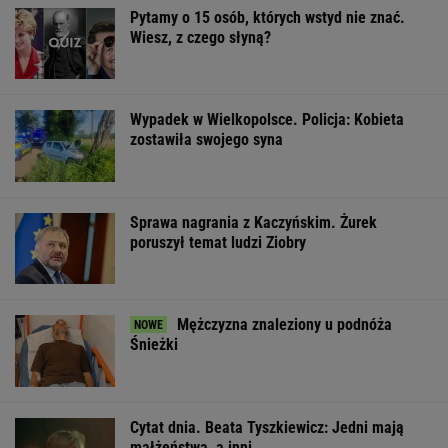
Mężczyzna znaleziony u podnóża
Śnieżki
Cytat dnia. Beata Tyszkiewicz: Jedni mają
małżeństwa, a inni...
WIADOMOŚCI
Sandały Keen to synonim wakacyjnego
komfortu - teraz tańsze o niemal 100 zł
OFERTY AVANTI24