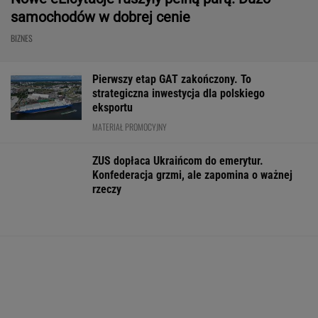
Frankowicze nie muszą czekać
na decyzję sądu. Ważne zmiany w przepisach
SUBSKRYPCJA
Ten robot nie ma sobie równych. Myje i
odkurza, gdy ty odpoczywasz, a cena?
Doskonała!