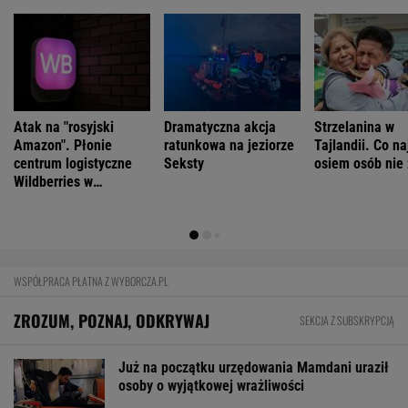
Już na początku urzędowania Mamdani uraził
osoby o wyjątkowej wrażliwości
Daniel Olbrychski ocenzurowany przez
Ministerstwo Kultury? "Zostałem opluty"
Obama i prezydent Austrii polecają książki na
lato. Jeden z nich - polskiej pisarki
Cały świat uczy się od Ukraińców prowadzenia
wojny. Tylko nie Polacy