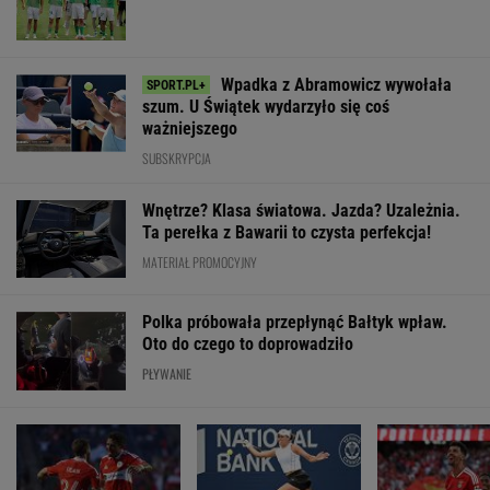
Oto do czego to doprowadziło
PŁYWANIE
Pucharowa wygrana
Oto następna rywalka
Było 4:1, gdy K
Chicago. 64 minuty
Igi Świątek w Toronto!
wszedł na bois
Lewandowskiego
To będzie hit
85. minucie. Na
padły dwa gole
WIĘCEJ NIŻ WYNIK. SUBSKRYBUJ