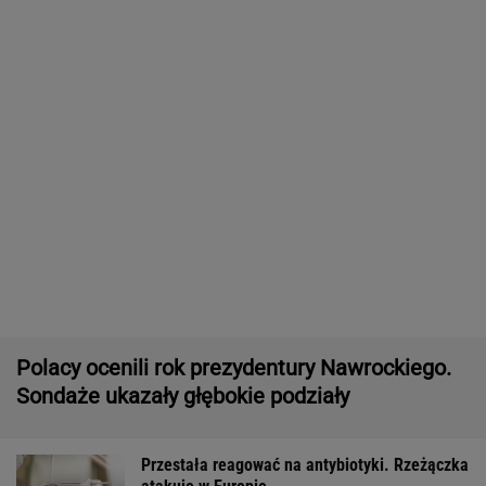
Polacy ocenili rok prezydentury Nawrockiego.
Sondaże ukazały głębokie podziały
Przestała reagować na antybiotyki. Rzeżączka
atakuje w Europie
Pustki w kurorcie nad morzem. "Z roku na rok
turystów jest coraz mniej"