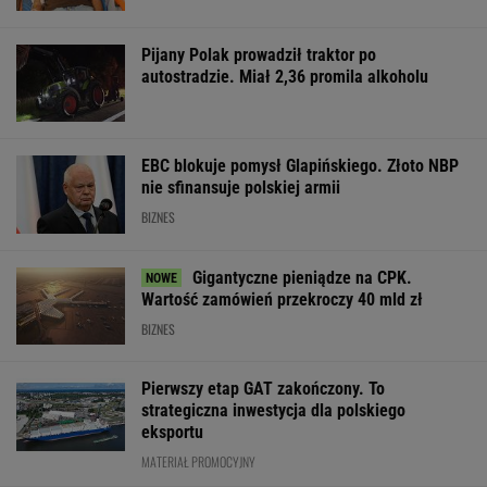
Pierwszy etap GAT zakończony. To
strategiczna inwestycja dla polskiego
eksportu
MATERIAŁ PROMOCYJNY
Atak na "rosyjski
Dramatyczna akcja
Strzelanina w
Amazon". Płonie
ratunkowa na jeziorze
Tajlandii. Co n
centrum logistyczne
Seksty
osiem osób nie 
Wildberries w
Jekaterynburgu
WSPÓŁPRACA PŁATNA Z WYBORCZA.PL
ZROZUM, POZNAJ, ODKRYWAJ
SEKCJA Z SUBSKRYPCJĄ