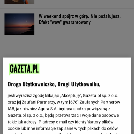
W weekend spójrz w górę. Nie pożałujesz.
Efekt "wow" gwarantowany
Droga Użytkowniczko, Drogi Użytkowniku,
jeśli wyrazisz zgodę klikając „Akceptuję”, Gazeta.pl sp. z o.o.
oraz jej Zaufani Partnerzy, w tym [
676
] Zaufanych Partnerów
IAB, jak również Agora S.A. będąca spółką powiązaną z
Gazeta.pl sp. z o.o., będą przetwarzać Twoje dane osobowe
takie jak adresy IP, adresy e-mail czy identyfikatory plików
cookie lub inne informacje zapisane w tych plikach do celów