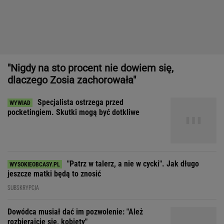
"Nigdy na sto procent nie dowiem się,
dlaczego Zosia zachorowała"
Specjalista ostrzega przed
pocketingiem. Skutki mogą być dotkliwe
"Patrz w talerz, a nie w cycki". Jak długo
jeszcze matki będą to znosić
SUBSKRYPCJA
Dowódca musiał dać im pozwolenie: "Ależ
rozbierajcie się, kobiety"
"Prawdziwym sprawdzianem projektu nie jest sprzedaż, tylko