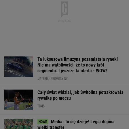
Cały świat widział, jak Switolina potraktowała
rywalkę po meczu
TENIS
Media: To się dzieje! Legia dopina
wielki transfer
Wpadka z Abramowicz wywołała
szum. U Świątek wydarzyło się coś
ważniejszego
SUBSKRYPCJA
Wnętrze? Klasa światowa. Jazda? Uzależnia.
Ta perełka z Bawarii to czysta perfekcja!
MATERIAŁ PROMOCYJNY
Polka próbowała przepłynąć Bałtyk wpław.