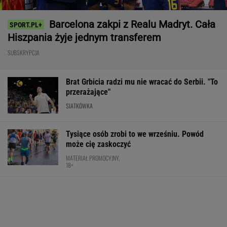
MATERIAŁ PROMOCYJNY,
18+
Ta luksusowa limuzyna pozamiatała rynek!
Nie ma wątpliwości, że to nowy król
segmentu. I jeszcze ta oferta - WOW!
MATERIAŁ PROMOCYJNY