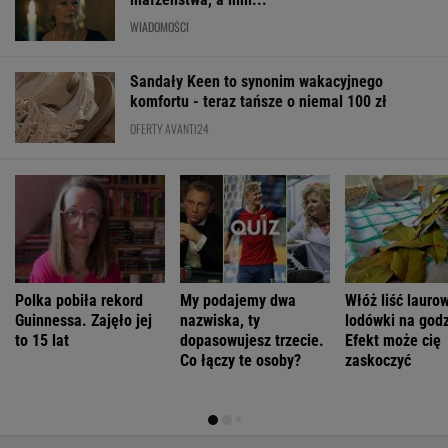
Polka pobiła rekord
My podajemy dwa
Włóż liść lauro
Guinnessa. Zajęło jej
nazwiska, ty
lodówki na godz
to 15 lat
dopasowujesz trzecie.
Efekt może cię
Co łączy te osoby?
zaskoczyć
ŻYĆ LEPIEJ
Dlaczego dorosłe
Rączki na stole,
To, co działo się
Adam
dzieci zrywają
zasznurowane
na Teneryfie, mi
"Nergal"
SUBSKRYPCJA
SUBSKRYPCJA
SUBSKRYPCJA
SUBSKRYPCJA
kontakt z
usta. Byłam
się należało. Nie
Darski: Ja
rodzicami?
wychowana w
myślałam, że to
wybieram