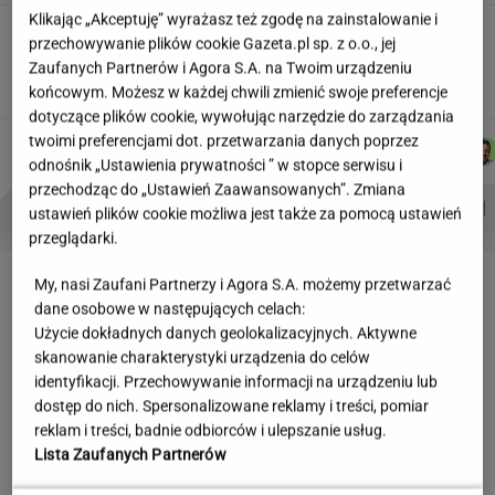
Klikając „Akceptuję” wyrażasz też zgodę na zainstalowanie i
Wakacyjne aktywności a kurzajki. O czym
przechowywanie plików cookie Gazeta.pl sp. z o.o., jej
warto pamiętać, by uniknąć problemu?
Zaufanych Partnerów i Agora S.A. na Twoim urządzeniu
MATERIAŁ PROMOCYJNY
końcowym. Możesz w każdej chwili zmienić swoje preferencje
dotyczące plików cookie, wywołując narzędzie do zarządzania
twoimi preferencjami dot. przetwarzania danych poprzez
MARTA
AGNIESZKA
JOANNA
DOMINIK
Autorzy:
KORYCKA
NIEDZIAŁEK
CHOJNACKA
SENKOWSKI
odnośnik „Ustawienia prywatności ” w stopce serwisu i
przechodząc do „Ustawień Zaawansowanych”. Zmiana
PROBLEMY POLSKICH SIATKARZY
ZNAK Z '30'
WISŁAWA SZYMBORSKA
ustawień plików cookie możliwa jest także za pomocą ustawień
przeglądarki.
LETNIE OKAZJE
My, nasi Zaufani Partnerzy i Agora S.A. możemy przetwarzać
dane osobowe w następujących celach:
Użycie dokładnych danych geolokalizacyjnych. Aktywne
skanowanie charakterystyki urządzenia do celów
identyfikacji. Przechowywanie informacji na urządzeniu lub
dostęp do nich. Spersonalizowane reklamy i treści, pomiar
reklam i treści, badnie odbiorców i ulepszanie usług.
Lista Zaufanych Partnerów