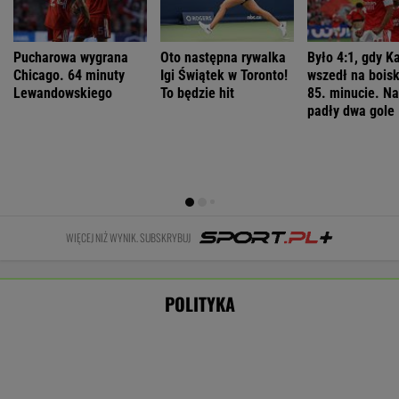
POLITYKA
Nowy sondaż
Cezary
Horała
Sensacyjne
partyjny. PiS z
Tomczyk: Ile
uderza w
wyniki sondażu
najniższym
kosztował wiec
pomysł PiS
w Ukrainie.
wynikiem od lat
partyjny
ws. Ukraińców.
Wyraźny faworyt
Nawrockiego?
"To straszny
wyborów
paradoks"
WIADOMOŚCI