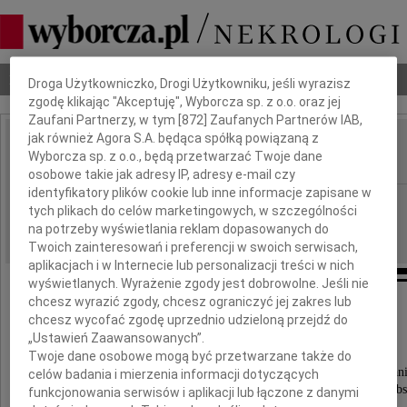
Dbamy o Twoją prywatność
Nekrologi
Odeszli
Poradnik pogrzebowy
Droga Użytkowniczko, Drogi Użytkowniku, jeśli wyrazisz
zgodę klikając "Akceptuję", Wyborcza sp. z o.o. oraz jej
Zaufani Partnerzy, w tym [
872
] Zaufanych Partnerów IAB,
jak również Agora S.A. będąca spółką powiązaną z
Zdzisław Larski
Wyborcza sp. z o.o., będą przetwarzać Twoje dane
IMIĘ I NAZWISKO:
osobowe takie jak adresy IP, adresy e-mail czy
identyfikatory plików cookie lub inne informacje zapisane w
Gdańsk
REGION:
tych plikach do celów marketingowych, w szczególności
24.04.2015
DATA EMISJI:
na potrzeby wyświetlania reklam dopasowanych do
Twoich zainteresowań i preferencji w swoich serwisach,
aplikacjach i w Internecie lub personalizacji treści w nich
wyświetlanych. Wyrażenie zgody jest dobrowolne. Jeśli nie
chcesz wyrazić zgody, chcesz ograniczyć jej zakres lub
chcesz wycofać zgodę uprzednio udzieloną przejdź do
Podziękowanie
„Ustawień Zaawansowanych”.
Twoje dane osobowe mogą być przetwarzane także do
Serdeczne podziękowania wszystkim instytucjom, organ
celów badania i mierzenia informacji dotyczących
Przyjaciołom, Znajomym, byłym Współpracownikom, Ab
funkcjonowania serwisów i aplikacji lub łączone z danymi