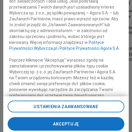
dot. świadczonych Tobie usług. Jeśli podstawą
a w szczególności Dyrekcji i Radzie Naukowej
przetwarzania Twoich danych jest uzasadniony interes
Państwowego Instytutu Weterynaryjnego w Puława
Wyborcza sp. z o.o., jej spółki powiązanej – Agora S.A. – lub
JM Rektorowi i Senatowi, Dziekanom i Radzie
Zaufanych Partnerów, masz prawo wyrazić sprzeciw. Aby
Wydziału Medycyny Weterynaryjnej
to zrobić przejdź do „Ustawień Zaawansowanych” lub
oraz Społeczności Akademickiej Uniwersytetu Warmińsko-Mazurskie
skontaktuj się z administratorem – w zależności od
Weterynaryjnych ośrodków akademicko-naukowych, Pomorskiemu Wo
zakresu sprzeciwu i podmiotu, wobec którego jest
Weterynarii,
kierowany. Więcej informacji znajdziesz w
Polityce
Krajowej Izbie Lekarsko-Weterynaryjnej,
Kaszubsko-Pomorskiej Izbie Lekarsko-Weterynaryjn
Prywatności Wyborcza.pl
i
Polityce Prywatności Agora S.A.
Warmińsko-Mazurskiej Izbie Lekarsko-Weterynaryj
za złożone kondolencje, wyrazy otuchy i uczestnic
Poprzez kliknięcie "Akceptuję" wyrażasz zgodę na
w ostatniej drodze i pożegnaniu
zainstalowanie i przechowywanie plików typu cookie
Wyborczej sp. z o. o. jej Zaufanych Partnerów i Agora S.A.
na Twoim urządzeniu końcowym. Możesz też w każdej
chwili zmienić swoje preferencje dot. plików cookie,
ponownie wywołując narzędzie do zarządzania Twoimi
preferencjami dot. przetwarzania danych poprzez
odnośnik „Ustawienia prywatności” w stopce serwisu i
prof. dr. hab.
USTAWIENIA ZAAWANSOWANE
przechodząc do sekcji „Ustawienia zaawansowane”.
Zmiana ustawień plików cookie możliwa jest także za
pomocą ustawień przeglądarki.
Zdzisława Larskiego
AKCEPTUJĘ
My, nasi Zaufani Partnerzy i Agora S.A. możemy