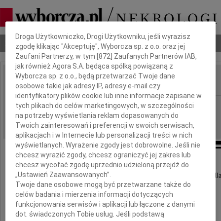
Dbamy o Twoją prywatność
Droga Użytkowniczko, Drogi Użytkowniku, jeśli wyrazisz
Nekrologi
Odeszli
Poradnik pogrzebowy
zgodę klikając "Akceptuję", Wyborcza sp. z o.o. oraz jej
Zaufani Partnerzy, w tym [
872
] Zaufanych Partnerów IAB,
jak również Agora S.A. będąca spółką powiązaną z
Wyborcza sp. z o.o., będą przetwarzać Twoje dane
osobowe takie jak adresy IP, adresy e-mail czy
IMIĘ I NAZWISKO:
identyfikatory plików cookie lub inne informacje zapisane w
cała Polska
tych plikach do celów marketingowych, w szczególności
REGION:
na potrzeby wyświetlania reklam dopasowanych do
13.04.2010
DATA EMISJI:
Twoich zainteresowań i preferencji w swoich serwisach,
aplikacjach i w Internecie lub personalizacji treści w nich
wyświetlanych. Wyrażenie zgody jest dobrowolne. Jeśli nie
chcesz wyrazić zgody, chcesz ograniczyć jej zakres lub
chcesz wycofać zgodę uprzednio udzieloną przejdź do
„Ustawień Zaawansowanych”.
Wyrazy głębokiego współczucia i ubolewania dl
Twoje dane osobowe mogą być przetwarzane także do
celów badania i mierzenia informacji dotyczących
funkcjonowania serwisów i aplikacji lub łączone z danymi
Rodzin i Współpracowników
dot. świadczonych Tobie usług. Jeśli podstawą