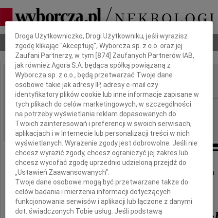
Dbamy o Twoją prywatność
Droga Użytkowniczko, Drogi Użytkowniku, jeśli wyrazisz
Nekrologi
Odeszli
Poradnik pogrzebowy
zgodę klikając "Akceptuję", Wyborcza sp. z o.o. oraz jej
Zaufani Partnerzy, w tym [
874
] Zaufanych Partnerów IAB,
jak również Agora S.A. będąca spółką powiązaną z
Wyborcza sp. z o.o., będą przetwarzać Twoje dane
Janusz Sławiński
osobowe takie jak adresy IP, adresy e-mail czy
IMIĘ I NAZWISKO:
identyfikatory plików cookie lub inne informacje zapisane w
tych plikach do celów marketingowych, w szczególności
Poznań
REGION:
na potrzeby wyświetlania reklam dopasowanych do
15.04.2015
DATA EMISJI:
Twoich zainteresowań i preferencji w swoich serwisach,
aplikacjach i w Internecie lub personalizacji treści w nich
wyświetlanych. Wyrażenie zgody jest dobrowolne. Jeśli nie
chcesz wyrazić zgody, chcesz ograniczyć jej zakres lub
chcesz wycofać zgodę uprzednio udzieloną przejdź do
„Ustawień Zaawansowanych”.
W dniu 13 kwietnia 2015 roku w wieku 75 lat
Twoje dane osobowe mogą być przetwarzane także do
zmarł
celów badania i mierzenia informacji dotyczących
funkcjonowania serwisów i aplikacji lub łączone z danymi
dot. świadczonych Tobie usług. Jeśli podstawą
Janusz Leszek Sławińs