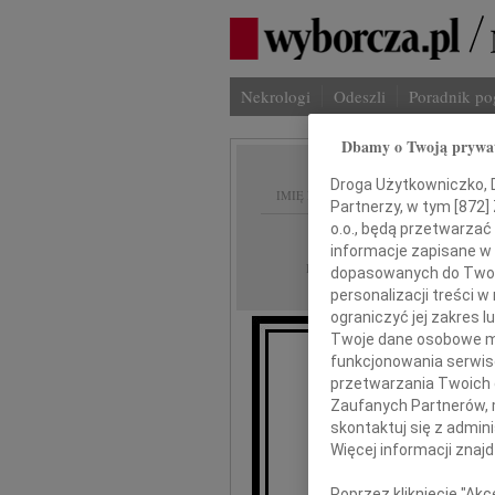
Nekrologi
Odeszli
Poradnik p
Dbamy o Twoją prywa
Droga Użytkowniczko, Dr
IMIĘ I NAZWISKO:
Partnerzy, w tym [
872
]
o.o., będą przetwarzać 
Częstochowa, cała
REGION:
informacje zapisane w
13.04.2010
DATA EMISJI:
dopasowanych do Twoich
personalizacji treści 
ograniczyć jej zakres
Twoje dane osobowe mo
funkcjonowania serwisó
W obliczu
przetwarzania Twoich da
Zaufanych Partnerów, 
Rod
skontaktuj się z admin
Więcej informacji znaj
Poprzez kliknięcie "Ak