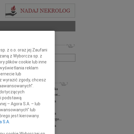
 nekrologów i wspomnień
. z o.o. oraz jej Zaufani
zwisko lub numer ogłoszenia:
ązaną z Wyborcza sp. z
ry plików cookie lub inne
wyświetlania reklam
+ szukanie zaawansowane
ernecie lub
sz wyrazić zgody, chcesz
KROLOGI
 Zaawansowanych”.
rzata Kościelska
06.08.2026
cała Polska
 dotyczących
bokim smutkiem żegnamy Panią Profesor...
li podstawą
orz Lipowski
06.08.2026
Częstochowa
nej – Agora S.A. – lub
em przyjęliśmy wiadomość o śmierci...
aawansowanych” lub
zej Morozowski
06.08.2026
cała Polska
rego jest kierowany.
my Andrzeja Morozowskiego Wybitnego...
a S.A.
zej Morozowski
06.08.2026
cała Polska
bokim żalem żegnamy Andrzeja...
ypu cookie Wyborczej sp.