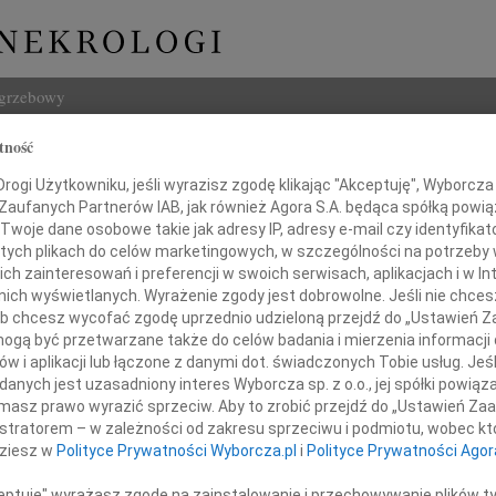
ogrzebowy
tność
Szukaj
ogi Użytkowniku, jeśli wyrazisz zgodę klikając "Akceptuję", Wyborcza sp
Imię i na
 Zaufanych Partnerów IAB, jak również Agora S.A. będąca spółką powi
Twoje dane osobowe takie jak adresy IP, adresy e-mail czy identyfikato
 Polska
 tych plikach do celów marketingowych, w szczególności na potrzeby 
 zainteresowań i preferencji w swoich serwisach, aplikacjach i w Int
w nich wyświetlanych. Wyrażenie zgody jest dobrowolne. Jeśli nie chce
INNE NE
 lub chcesz wycofać zgodę uprzednio udzieloną przejdź do „Ustawień
Małgo
gą być przetwarzane także do celów badania i mierzenia informacji
Z głę
w i aplikacji lub łączone z danymi dot. świadczonych Tobie usług. Jeś
 niewiarygodnej tragedii narodowej
Grzeg
nych jest uzasadniony interes Wyborcza sp. z o.o., jej spółki powiąza
Z żal
masz prawo wyrazić sprzeciw. Aby to zrobić przejdź do „Ustawień Z
zinom i Najbliższym
Andr
istratorem – w zależności od zakresu sprzeciwu i podmiotu, wobec któ
Żegna
dziesz w
Polityce Prywatności Wyborcza.pl
i
Polityce Prywatności Agor
Andr
Z głę
Ofiar
ceptuję" wyrażasz zgodę na zainstalowanie i przechowywanie plików t