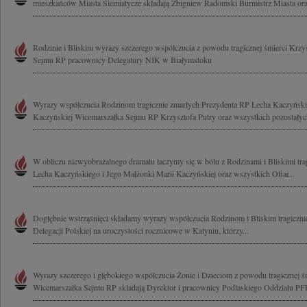
mieszkańców Miasta Siemiatycze składają Zbigniew Radomski Burmistrz Miasta oraz
Rodzinie i Bliskim wyrazy szczerego współczucia z powodu tragicznej śmierci Krzy
Sejmu RP pracownicy Delegatury NIK w Białymstoku
Wyrazy współczucia Rodzinom tragicznie zmarłych Prezydenta RP Lecha Kaczyński
Kaczyńskiej Wicemarszałka Sejmu RP Krzysztofa Putry oraz wszystkich pozostałych
W obliczu niewyobrażalnego dramatu łaczymy się w bólu z Rodzinami i Bliskimi tra
Lecha Kaczyńskiego i Jego Małżonki Marii Kaczyńskiej oraz wszystkich Ofiar...
Dogłębnie wstrząśnięci składamy wyrazy współczucia Rodzinom i Bliskim tragicznie
Delegacji Polskiej na uroczystości rocznicowe w Katyniu, którzy...
Wyrazy szczerego i głębokiego współczucia Żonie i Dzieciom z powodu tragicznej ś
Wicemarszałka Sejmu RP składają Dyrektor i pracownicy Podlaskiego Oddziału 