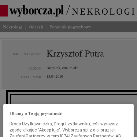
Nekrologi
Odeszli
Poradnik pogrzebowy
Krzysztof Putra
IMIĘ I NAZWISKO:
Białystok, cała Polska
REGION:
13.04.2010
DATA EMISJI:
Rodzinie i Bliskim
Dbamy o Twoją prywatność
Droga Użytkowniczko, Drogi Użytkowniku, jeśli wyrazisz
wyrazy najgłębszego współczucia
zgodę klikając "Akceptuję", Wyborcza sp. z o.o. oraz jej
z powodu tragicznej śmierci
Zaufani Partnerzy, w tym [
874
] Zaufanych Partnerów IAB,