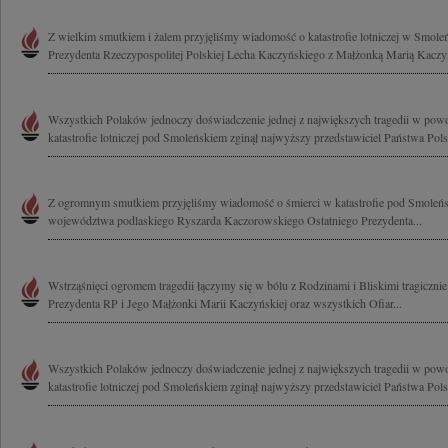
Z wielkim smutkiem i żalem przyjęliśmy wiadomość o katastrofie lotniczej w Smoleńs
Prezydenta Rzeczypospolitej Polskiej Lecha Kaczyńskiego z Małżonką Marią Kaczyń
Wszystkich Polaków jednoczy doświadczenie jednej z największych tragedii w powoj
katastrofie lotniczej pod Smoleńskiem zginął najwyższy przedstawiciel Państwa Polsk
Z ogromnym smutkiem przyjęliśmy wiadomość o śmierci w katastrofie pod Smoleńs
województwa podlaskiego Ryszarda Kaczorowskiego Ostatniego Prezydenta...
Wstrząśnięci ogromem tragedii łączymy się w bólu z Rodzinami i Bliskimi tragiczn
Prezydenta RP i Jego Małżonki Marii Kaczyńskiej oraz wszystkich Ofiar...
Wszystkich Polaków jednoczy doświadczenie jednej z największych tragedii w powoj
katastrofie lotniczej pod Smoleńskiem zginął najwyższy przedstawiciel Państwa Polsk