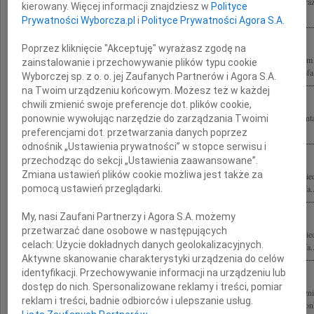
Poruszeni tragiczną śmiercią Marszałka Sejmu RP Krzysztofa Putry składamy wyra
kierowany. Więcej informacji znajdziesz w
Polityce
Rodzinie oraz Bliskim Zarząd i członkowie Stowarzyszenia Forum Recyklingu...
Prywatności Wyborcza.pl
i
Polityce Prywatności Agora S.A.
Poprzez kliknięcie "Akceptuję" wyrażasz zgodę na
Łącząc się w żalu składamy wyrazy szczerego współczucia Rodzinom, Przyjacioł
zainstalowanie i przechowywanie plików typu cookie
Ryszarda Kaczorowskiego Prezydenta Rzeczypospolitej na Uchodźstwie Krzysztofa.
Wyborczej sp. z o. o. jej Zaufanych Partnerów i Agora S.A.
na Twoim urządzeniu końcowym. Możesz też w każdej
chwili zmienić swoje preferencje dot. plików cookie,
Wstrząśnięci tragedią naszej Ojczyzny łączymy się w bólu z Najbliższymi Prezyde
ponownie wywołując narzędzie do zarządzania Twoimi
małżonki Marii Kaczyńskiej z Rodzinami zmarłych Podlasian: Prezydenta RP na...
preferencjami dot. przetwarzania danych poprzez
odnośnik „Ustawienia prywatności” w stopce serwisu i
przechodząc do sekcji „Ustawienia zaawansowane”.
Zmiana ustawień plików cookie możliwa jest także za
Z głębokim żalem żegnam tragicznie zmarłych Posłów i Senatorów Prawa i Sprawied
pomocą ustawień przeglądarki.
Grażynę Gęsicką Przemysława Gosiewskiego Aleksandrę Natalii-Świat Krzysztofa..
My, nasi Zaufani Partnerzy i Agora S.A. możemy
przetwarzać dane osobowe w następujących
Z głębokim żalem żegnam tragicznie zmarłych Posłów i Senatorów Prawa i Sprawied
celach:
Użycie dokładnych danych geolokalizacyjnych.
Grażynę Gęsicką Przemysława Gosiewskiego Aleksandrę Natalli-Świat Krzysztofa..
Aktywne skanowanie charakterystyki urządzenia do celów
identyfikacji. Przechowywanie informacji na urządzeniu lub
dostęp do nich. Spersonalizowane reklamy i treści, pomiar
Przygnębieni rozmiarem tragedii łączymy się w bólu z Rodzinami i Bliskimi tragicz
reklam i treści, badnie odbiorców i ulepszanie usług.
Kaczyńskiego Prezydenta Rzeczypospolitej Polskiej Pani Marii Kaczyńskiej Małżonk