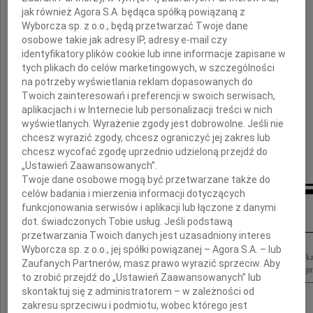
jak również Agora S.A. będąca spółką powiązaną z
Wyborcza sp. z o.o., będą przetwarzać Twoje dane
osobowe takie jak adresy IP, adresy e-mail czy
identyfikatory plików cookie lub inne informacje zapisane w
tych plikach do celów marketingowych, w szczególności
Krzysztofa Putry
na potrzeby wyświetlania reklam dopasowanych do
Twoich zainteresowań i preferencji w swoich serwisach,
aplikacjach i w Internecie lub personalizacji treści w nich
Wicemarszałka Sejmu
wyświetlanych. Wyrażenie zgody jest dobrowolne. Jeśli nie
chcesz wyrazić zgody, chcesz ograniczyć jej zakres lub
składają
chcesz wycofać zgodę uprzednio udzieloną przejdź do
Joanna i Krzysztof Cugowscy
„Ustawień Zaawansowanych”.
Twoje dane osobowe mogą być przetwarzane także do
celów badania i mierzenia informacji dotyczących
Inne kondolencje
funkcjonowania serwisów i aplikacji lub łączone z danymi
dot. świadczonych Tobie usług. Jeśli podstawą
przetwarzania Twoich danych jest uzasadniony interes
Wyborcza sp. z o.o., jej spółki powiązanej – Agora S.A. – lub
10 kwietnia 2010 r. towarzysząc Prezydentowi Rzeczypospolitej Polskiej zginął w kat
Zaufanych Partnerów, masz prawo wyrazić sprzeciw. Aby
Jakub Putra robotnik, działacz "Solidarności" poseł i senator RP wicemarszałek Sejm
to zrobić przejdź do „Ustawień Zaawansowanych” lub
skontaktuj się z administratorem – w zależności od
zakresu sprzeciwu i podmiotu, wobec którego jest