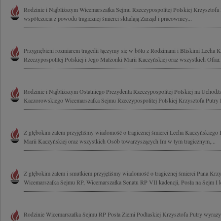
Rodzinie i Najbliższym Wicemarszałka Sejmu Rzeczypospolitej Polskiej Krzysztofa
współczucia z powodu tragicznej śmierci składają Zarząd i pracownicy...
Przygnębieni rozmiarem tragedii łączymy się w bólu z Rodzinami i Bliskimi Lecha 
Rzeczypospolitej Polskiej i Jego Małżonki Marii Kaczyńskiej oraz wszystkich Ofiar.
Rodzinie i Najbliższym Ostatniego Prezydenta Rzeczypospolitej Polskiej na Uchodź
Kaczorowskiego Wicemarszałka Sejmu Rzeczypospolitej Polskiej Krzysztofa Putry
Z głębokim żalem przyjęliśmy wiadomość o tragicznej śmierci Lecha Kaczyńskiego 
Marii Kaczyńskiej oraz wszystkich Osób towarzyszących Im w tym tragicznym,...
Z głębokim żalem i smutkiem przyjęliśmy wiadomość o tragicznej śmierci Pana Krzy
Wicemarszałka Sejmu RP, Wicemarszałka Senatu RP VII kadencji, Posła na Sejm I ka
Rodzinie Wicemarszałka Sejmu RP Posła Ziemi Podlaskiej Krzysztofa Putry wyrazy