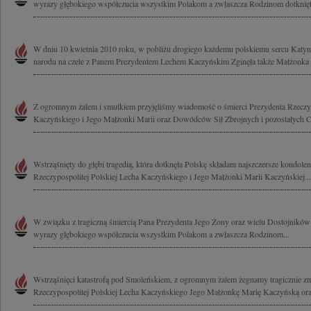
wyrazy głębokiego współczucia wszystkim Polakom a zwłaszcza Rodzinom dotknięt
W dniu 10 kwietnia 2010 roku, w pobliżu drogiego każdemu polskiemu sercu Katynia,
narodu na czele z Panem Prezydentem Lechem Kaczyńskim Zginęła także Małżonka P
Z ogromnym żalem i smutkiem przyjęliśmy wiadomość o śmierci Prezydenta Rzeczyp
Kaczyńskiego i Jego Małżonki Marii oraz Dowódców Sił Zbrojnych i pozostałych C
Wstrząśnięty do głębi tragedią, która dotknęła Polskę składam najszczersze kondole
Rzeczypospolitej Polskiej Lecha Kaczyńskiego i Jego Małżonki Marii Kaczyńskiej...
W związku z tragiczną śmiercią Pana Prezydenta Jego Żony oraz wielu Dostojnikó
wyrazy głębokiego współczucia wszystkim Polakom a zwłaszcza Rodzinom...
Wstrząśnięci katastrofą pod Smoleńskiem, z ogromnym żalem żegnamy tragicznie z
Rzeczypospolitej Polskiej Lecha Kaczyńskiego Jego Małżonkę Marię Kaczyńską ora