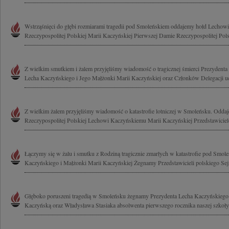
Wstrząśnięci do głębi rozmiarami tragedii pod Smoleńskiem oddajemy hołd Lecho
Rzeczypospolitej Polskiej Marii Kaczyńskiej Pierwszej Damie Rzeczypospolitej Polsk
Z wielkim smutkiem i żalem przyjęliśmy wiadomość o tragicznej śmierci Prezydenta 
Lecha Kaczyńskiego i Jego Małżonki Marii Kaczyńskiej oraz Członków Delegacji uda
Z wielkim żalem przyjęliśmy wiadomość o katastrofie lotniczej w Smoleńsku. Odda
Rzeczypospolitej Polskiej Lechowi Kaczyńskiemu Marii Kaczyńskiej Przedstawicie
Łączymy się w żalu i smutku z Rodziną tragicznie zmarłych w katastrofie pod Smol
Kaczyńskiego i Małżonki Marii Kaczyńskiej Żegnamy Przedstawicieli polskiego Sejm
Głęboko poruszeni tragedią w Smoleńsku żegnamy Prezydenta Lecha Kaczyńskiego
Kaczyńską oraz Władysława Stasiaka absolwenta pierwszego rocznika naszej szkoły