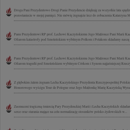
Droga Pani Prezydentowo Drogi Panie Prezydencie dziękuję za wszystkie lata spęd
pozostaniecie w mojej pamięci. Nie mówię żegnajcie lecz do zobaczenia Katarzyna M
Panu Prezydentowi RP prof. Lechowi Kaczyńskiemu Jego Małżonce Pani Marii Kac
Ofiarom katastrofy pod Smoleńskiem wybitnym Polkom i Polakom składamy naszą mo
Panu Prezydentowi RP prof. Lechowi Kaczyńskiemu Jego Małżonce Pani Marii Kac
Ofiarom tragedii pod Smoleńskiem wybitnym Córkom i Synom najjaśniejszej Rzeczyp
Z głębokim żalem żegnam Lecha Kaczyńskiego Prezydenta Rzeczypospolitej Polskiej
Honorowego wyścigu Tour de Pologne oraz Jego Małżonkę Marię Kaczyńską Wyrazy
Zasmuceni tragiczną śmiercią Pary Prezydenckiej Marii i Lecha Kaczyńskich składa
serce oraz starania mające na celu normalizację stosunków polsko-żydowskich w...