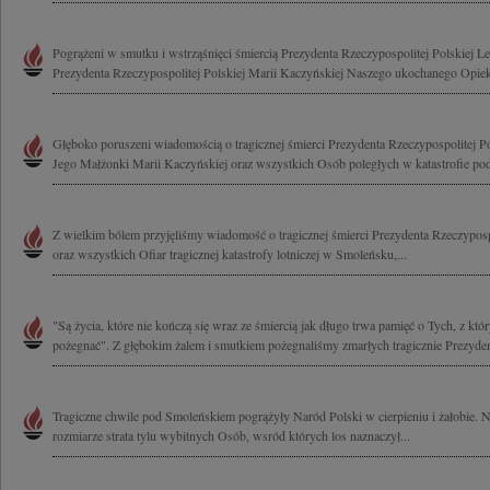
Pogrążeni w smutku i wstrząśnięci śmiercią Prezydenta Rzeczypospolitej Polskiej 
Prezydenta Rzeczypospolitej Polskiej Marii Kaczyńskiej Naszego ukochanego Opieku
Głęboko poruszeni wiadomością o tragicznej śmierci Prezydenta Rzeczypospolitej P
Jego Małżonki Marii Kaczyńskiej oraz wszystkich Osób poległych w katastrofie pod
Z wielkim bólem przyjęliśmy wiadomość o tragicznej śmierci Prezydenta Rzeczypospo
oraz wszystkich Ofiar tragicznej katastrofy lotniczej w Smoleńsku,...
"Są życia, które nie kończą się wraz ze śmiercią jak długo trwa pamięć o Tych, z któ
pożegnać". Z głębokim żalem i smutkiem pożegnaliśmy zmarłych tragicznie Prezyden
Tragiczne chwile pod Smoleńskiem pogrążyły Naród Polski w cierpieniu i żałobie.
rozmiarze strata tylu wybitnych Osób, wsród których los naznaczył...