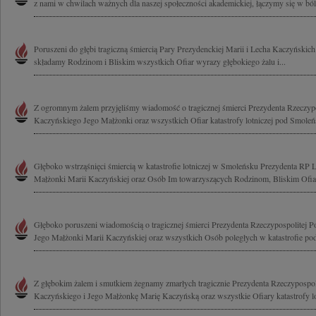
z nami w chwilach ważnych dla naszej społeczności akademickiej, łączymy się w bólu
Poruszeni do głębi tragiczną śmiercią Pary Prezydenckiej Marii i Lecha Kaczyński
składamy Rodzinom i Bliskim wszystkich Ofiar wyrazy głębokiego żalu i...
Z ogromnym żalem przyjęliśmy wiadomość o tragicznej śmierci Prezydenta Rzeczypo
Kaczyńskiego Jego Małżonki oraz wszystkich Ofiar katastrofy lotniczej pod Smoleń
Głęboko wstrząśnięci śmiercią w katastrofie lotniczej w Smoleńsku Prezydenta RP 
Małżonki Marii Kaczyńskiej oraz Osób Im towarzyszących Rodzinom, Bliskim Ofiar
Głęboko poruszeni wiadomością o tragicznej śmierci Prezydenta Rzeczypospolitej P
Jego Małżonki Marii Kaczyńskiej oraz wszystkich Osób poległych w katastrofie pod
Z głębokim żalem i smutkiem żegnamy zmarłych tragicznie Prezydenta Rzeczypospoli
Kaczyńskiego i Jego Małżonkę Marię Kaczyńską oraz wszystkie Ofiary katastrofy lot