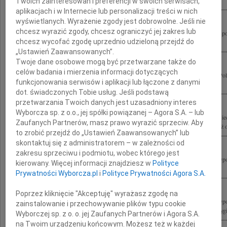
Prezydenta Rzeczypospolitej Polskiej i Jego Małżonki Marii Kaczyńskiej oraz...
Twoich zainteresowań i preferencji w swoich serwisach,
aplikacjach i w Internecie lub personalizacji treści w nich
wyświetlanych. Wyrażenie zgody jest dobrowolne. Jeśli nie
chcesz wyrazić zgody, chcesz ograniczyć jej zakres lub
Społeczność chińska, głęboko poruszona tragiczną śmiercią Prezydenta Rzeczypospol
chcesz wycofać zgodę uprzednio udzieloną przejdź do
Kaczyńskiego Jego Żony Pani Marii Kaczyńskiej oraz Wszystkich Osób które...
„Ustawień Zaawansowanych”.
Twoje dane osobowe mogą być przetwarzane także do
celów badania i mierzenia informacji dotyczących
W najgłębszym bólu żegnamy Lecha Kaczyńskiego Prezydenta Rzeczypospolitej Pol
funkcjonowania serwisów i aplikacji lub łączone z danymi
oraz Wszystkie Ofiary tragedii pod Smoleńskiem Wyrazy żalu i współczucia...
dot. świadczonych Tobie usług. Jeśli podstawą
przetwarzania Twoich danych jest uzasadniony interes
Wyborcza sp. z o.o., jej spółki powiązanej – Agora S.A. – lub
Zarząd Towarzystwa Przyjaciół Dzieci Ulicy "Przywrócić Dzieciństwo? im. K. Lisie
Zaufanych Partnerów, masz prawo wyrazić sprzeciw. Aby
wychowankowie Kazimierza Lisieckiego w kraju i za granicą oraz dzieci i młodzież 
to zrobić przejdź do „Ustawień Zaawansowanych” lub
skontaktuj się z administratorem – w zależności od
zakresu sprzeciwu i podmiotu, wobec którego jest
Z wielkim żalem żegnamy Pana Profesora Lecha Kaczyńskiego Prezydenta Rzeczyposp
kierowany. Więcej informacji znajdziesz w
Polityce
jednocześnie wybitnego specjalistę prawa pracy, który wniósł istotny, twórczy...
Prywatności Wyborcza.pl
i
Polityce Prywatności Agora S.A.
Poprzez kliknięcie "Akceptuję" wyrażasz zgodę na
Z wielkim żalem żegnamy Pana Profesora Lecha Kaczyńskiego Prezydenta Rzeczyposp
zainstalowanie i przechowywanie plików typu cookie
jednocześnie wybitnego specjalistę prawa pracy, który wniósł istotny, twórczy i oryg
Wyborczej sp. z o. o. jej Zaufanych Partnerów i Agora S.A.
na Twoim urządzeniu końcowym. Możesz też w każdej