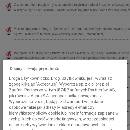
Z wielkim bólem przyjęliśmy wiadomość o tragicznej śmierci Prezydenta Rzeczyposp
Kaczyńskiego i Jego Małżonki Marii Kaczyńskiej oraz wszystkich Ofiar tragicznej ka
W tamtą tragiczną sobotę, 10 kwietnia 2010 roku, najpierw było niedowierzanie, pote
są łzy... Katastrofa lotnicza, jaka wydarzyła się pod Smoleńskiem,...
Pogrążeni w bólu żegnamy Prezydenta Lecha Kaczyńskiego i Jego Małżonkę Marię o
Zmarłych podczas katastrofy w Smoleńsku Cześć Ich pamięci! Rodzinom i Bliskim..
Dbamy o Twoją prywatność
Tragiczne chwile pod Smoleńskiem pogrążyły Naród Polski w cierpieniu i żałobie.
Droga Użytkowniczko, Drogi Użytkowniku, jeśli wyrazisz
rozmiarze strata tylu wybitnych Osób, wśród których los naznaczył...
zgodę klikając "Akceptuję", Wyborcza sp. z o.o. oraz jej
Zaufani Partnerzy, w tym [
874
] Zaufanych Partnerów IAB,
jak również Agora S.A. będąca spółką powiązaną z
Jesteśmy głęboko poruszeni tragiczną śmiercią Prezydenta RP Pana Lecha Kaczyńsk
Wyborcza sp. z o.o., będą przetwarzać Twoje dane
Kaczyńskiej oraz wszystkich Uczestników dramatycznie przerwanej podróży do Katyn
osobowe takie jak adresy IP, adresy e-mail czy
identyfikatory plików cookie lub inne informacje zapisane w
tych plikach do celów marketingowych, w szczególności
Wstrząśnięci tragedią, jaka dotknęła Polskę, łączymy się w bólu i modlitwie po śmi
na potrzeby wyświetlania reklam dopasowanych do