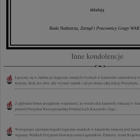
składają
Rada Nadzorcza, Zarząd i Pracownicy Grupy WA
Inne kondolencje
Łączymy się w żałobie po tragicznie zmarłych Osobach w katastrofie samolotowej
Katynia. Brak jest słów, aby wyrazić smutek i żal po stracie całej Załogi Prezydenta..
Z głębokim bólem przyjęliśmy wiadomość, że wśród ofiar katastrofy lotniczej w Sm
ponieśli Prezydent Rzeczypospolitej Polskiej Lech Kaczyński i Jego...
Wstrząśnięci ogromem tragedii tragicznie zmarłych w katastrofie lotniczej pod Smo
żegnamy Wielkich Przyjaciół Stowarzyszenia Łagierników Żołnierzy Armii Krajowej