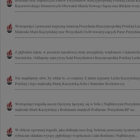
Rodzinie oraz Najbliższym Panów Prezydentów Rzeczypospolitej Polskiej Lecha Ka
Kaczorowskiego Honorowych Obywateli Miasta Nowego Sącza oraz Bliskim wszyst
Wstrząśnięci i poruszeni tragiczną śmiercią Prezydenta Rzeczypospolitej Polskiej L
Małżonki Marii Kaczyńskiej oraz Wszystkich Osób towarzyszących Parze Prezydenck
Z głębokim żalem, w poczuciu narodowej straty przyjęliśmy wiadomość o katastrof
Smoleńsku. Oddajemy najwyższy hołd Prezydentowi Rzeczpospolitej Polskiej Lech
Nie znajdujemy słów, by oddać to, co czujemy Z żalem żegnamy Lecha Kaczyńskieg
Polskiej i Jego małżonkę Marię Kaczyńską Zofia i Stanisław Kostrzewscy
Wstrząśnięci tragedią naszej Ojczyzny łączymy się w bólu z Najbliższymi Prezyde
małżonki Marii Kaczyńskiej z Rodzinami zmarłych Podlasian: Prezydenta RP na...
W obliczu ogromnej tragedii, jaka dotknęła nasz kraj, boleśnie poruszony tą niewyobr
rybniczan składam wyrazy głębokiego współczucia i żalu Rodzinie i Najbliższym...