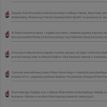
Żegnamy Pana Prezydenta Lecha Kaczyńskiego wielkiego Patriotę, Męża Stanu, polsk
Intelektualistę, Honorowego Patrona Ogólnopolskich Zjazdów Socjologicznych, nie
W dniach narodowej żałoby, z najgłębszym żalem i smutkiem żegnamy tragicznie zm
Rzeczypospolitej Polskiej Lecha Kaczyńskiego Jego Małżonkę Marię Kaczyńską oraz
Poruszona wielką narodową tragedią wyrażam ogromny żal całego środowiska akad
powodu bolesnej straty wybitnych Polaków, Ofiar katastrofy lotniczej w Smoleńsku,
Z powodu nieoczekiwanej śmierci Piotra Nurowskiego w katastrofie prezydenckieg
kwietnia 2010 r., pragniemy przekazać Rodzinie, Przyjaciołom i Kolegom Piotra Nu
Przewodniczący Sejmiku wraz z radnymi Województwa Dolnośląskiego składają wy
Rodzinom i Bliskim wszystkich Ofiar tragicznej katastrofy lotniczej pod...