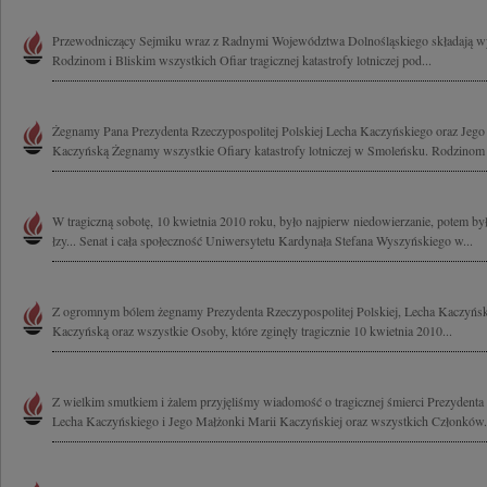
Przewodniczący Sejmiku wraz z Radnymi Województwa Dolnośląskiego składają wy
Rodzinom i Bliskim wszystkich Ofiar tragicznej katastrofy lotniczej pod...
Żegnamy Pana Prezydenta Rzeczypospolitej Polskiej Lecha Kaczyńskiego oraz Jeg
Kaczyńską Żegnamy wszystkie Ofiary katastrofy lotniczej w Smoleńsku. Rodzinom i
W tragiczną sobotę, 10 kwietnia 2010 roku, było najpierw niedowierzanie, potem był 
łzy... Senat i cała społeczność Uniwersytetu Kardynała Stefana Wyszyńskiego w...
Z ogromnym bólem żegnamy Prezydenta Rzeczypospolitej Polskiej, Lecha Kaczyńsk
Kaczyńską oraz wszystkie Osoby, które zginęły tragicznie 10 kwietnia 2010...
Z wielkim smutkiem i żalem przyjęliśmy wiadomość o tragicznej śmierci Prezydenta 
Lecha Kaczyńskiego i Jego Małżonki Marii Kaczyńskiej oraz wszystkich Członków.