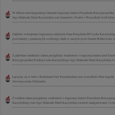
W obliczu niewiarygodnego dramatu tragicznej śmierci Prezydenta Rzeczypospolitej
Jego Małżonki Marii Kaczyńskiej oraz Senatorów, Posłów i Wszystkich Osób które.
Głęboko wstrząśnięci tragicznym odejściem Pana Prezydenta RP Lecha Kaczyńskieg
pozostajemy z pamięcią Ich osobistego śladu w naszym życiu Danuta Bolikowska, Jo
Z głębokim smutkiem i żalem przyjęliśmy wiadomość o tragicznej śmierci pod Smol
Rzeczypospolitej Polskiej Lecha Kaczyńskiego Jego Małżonki Marii Kaczyńskiej Cz
Łączymy się w bólu z Rodzinami Pary Prezydenckiej oraz wszystkich Ofiar tragedii
Stowarzyszenia Ordynacka
Z wielkim żalem przyjęliśmy wiadomość o tragicznej śmierci Prezydenta Rzeczypospo
Kaczyńskiego oraz Jego Małżonki Marii Kaczyńskiej szczerze zaangażowanej i wspie