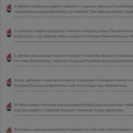
Z głębokim smutkiem przyjęliśmy wiadomość o tragicznej śmierci pod Smoleńskie
Prezydenta Rzeczypospolitej Polskiej Jego Małżonki, Pani Marii Kaczyńskiej Człon
Z ogromnym smutkiem przyjęliśmy wiadomość o tragicznej śmierci Prezydenta Rzecz
Kaczyńskiego i Jego Małżonki Marii oraz innych Osobistości Państwa Polskiego Wy
Z głębokim żalem żegnamy tragicznie zmarłego w katastrofie lotniczej pod Smole
Powstania Warszawskiego, Opiekuna i Przyjaciela Prezydenta Rzeczypospolitej Polsk
Wyrazy głębokiego współczucia Rodzinom, Przyjaciołom i Współpracownikom z pow
Prezydenta Rzeczypospolitej Polskiej Lecha Kaczyńskiego Jego Małżonki Marii...
W hołdzie pamięci Prezydenta Rzeczypospolitej Polskiej Lecha Kaczyńskiego i Mał
tragicznie zmarłych w katastrofie lotniczej w Smoleńsku wyrazy najgłębszego...
W związku z tragiczną śmiercią Pana Prezydenta Jego Żony oraz wielu Dostojnikó