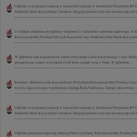
Głęboko wstrząśnięci śmiercią w katastrofie lotniczej w Smoleńsku Prezydenta RP
Małżonki Marii Kaczyńskiej Członków delegacji państwowej oraz towarzyszących I
Z wielkim smutkiem przyjęliśmy wiadomość o katastrofie samolotu rządowego, w kt
Rzeczypospolitej Polskiej Pan Lech Kaczyński Jego Małżonka Pani Maria Kaczyńska
W głębokim żalu pogrążyła nas śmierć Prezydenta Lecha Kaczyńskiego i Jego Małż
pogrążyła nas śmierć wszystkich Osób które zginęły wraz z Nimi. W głębokim...
Rodzinie i Bliskim Lecha Kaczyńskiego Prezydenta Rzeczypospolitej Polskiej i Jeg
wyrazy najszczerszego współczucia składają Rada Nadzorcza, Zarząd i pracownicy...
Głęboko wstrząśnięci śmiercią w katastrofie lotniczej w Smoleńsku Prezydenta RP
Małżonki Marii Kaczyńskiej Członków delegacji państwowej oraz towarzyszących I
Głęboko poruszeni tragiczną śmiercią Pierwszej Damy Rzeczypospolitej Polskiej Pan