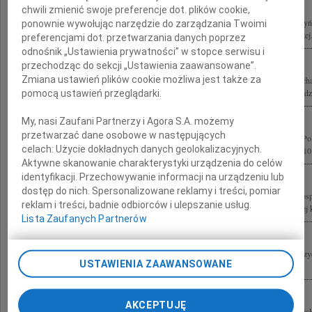
chwili zmienić swoje preferencje dot. plików cookie,
10 kwietnia 2010 roku w katastrofie lotniczej pod Smoleńskiem zginęli Lech Kaczyń
ponownie wywołując narzędzie do zarządzania Twoimi
Polskiej bp gen. ks. Tadeusz Płoski Ordynariusz Polowy Wojska Polskiego Andrzej.
preferencjami dot. przetwarzania danych poprzez
odnośnik „Ustawienia prywatności” w stopce serwisu i
przechodząc do sekcji „Ustawienia zaawansowane”.
Zmiana ustawień plików cookie możliwa jest także za
Z ogromnym żalem i smutkiem żegnamy Prezydenta Rzeczypospolitej Polskiej Lec
Marię Kaczyńską oraz Wszystkie Ofiary katastrofy lotniczej pod Smoleńskiem Rodzi
pomocą ustawień przeglądarki.
My, nasi Zaufani Partnerzy i Agora S.A. możemy
przetwarzać dane osobowe w następujących
Z głębokim żalem przyjęliśmy wiadomość o śmierci Prezydenta Rzeczypospolitej Po
celach:
Użycie dokładnych danych geolokalizacyjnych.
wraz z Małżonką oraz pozostałych Ofiar katastrofy lotniczej z dnia 10 kwietnia 2010 
Aktywne skanowanie charakterystyki urządzenia do celów
identyfikacji. Przechowywanie informacji na urządzeniu lub
dostęp do nich. Spersonalizowane reklamy i treści, pomiar
Z wielkim żalem przyjęliśmy wiadomość o tragicznej śmierci Prezydenta Rzeczypospo
reklam i treści, badnie odbiorców i ulepszanie usług.
Kaczyńskiego i Jego Małżonki Marii Kaczyńskiej oraz pozostałych Ofiar tragicznej ka
Lista Zaufanych Partnerów
Środowisko lekarskie Warmii i Mazur, wstrząśnięte informacjami o katastrofie pre
USTAWIENIA ZAAWANSOWANE
Smoleńskiem, w której śmierć poniosło 96 osób w tym Prezydent RP wraz z...
AKCEPTUJĘ
Z wielkim smutkiem żegnamy Prezydenta Rzeczypospolitej Polskiej Lecha Kaczyńs