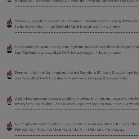
wiadomość o katastrofie lotniczej w Smoleńsku i tragicznej śmierci Pana Prezydenta.
Wyrażamy najgłębsze współczucie Rodzinom i Bliskim tragicznie zmarłych Prezydent
Lecha Kaczyńskiego i Jego Małżonki Marii Kaczyńskiej oraz wybitnych...
Niezmiernie poruszeni bolesną stratą tragicznie zmarłych Prezydenta Rzeczypospoli
Jego Małżonki oraz wszystkich Osób towarzyszących w katastrofie pod...
Poruszeni wiadomością o tragicznej śmierci Prezydenta RP Lecha Kaczyńskiego Je
oraz Wszystkich Osób Uczestników Państwowej Delegacji Rzeczypospolitej...
Z głębokim smutkiem i żalem przyjęliśmy wiadomość o tragicznej śmierci w katastrof
Rzeczypospolitej Polskiej Lecha Kaczyńskiego oraz Jego Małżonki Marii Kaczyńskiej
Nie znajdujemy słów, by oddać to, co czujemy. Z żalem żegnamy Lecha Kaczyńskieg
Polskiej i Jego Małżonkę Marię Kaczyńską Zofia i Stanisław Kostrzewscy