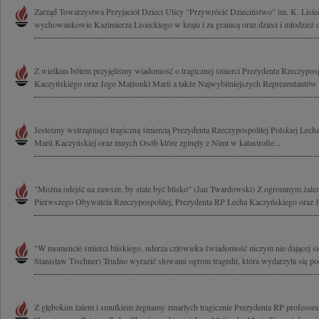
Zarząd Towarzystwa Przyjaciół Dzieci Ulicy "Przywrócić Dzieciństwo" im. K. Lisie
wychowankowie Kazimierza Lisieckiego w kraju i za granicą oraz dzieci i młodzież 
Z wielkim bólem przyjęliśmy wiadomość o tragicznej śmierci Prezydenta Rzeczyposp
Kaczyńskiego oraz Jego Małżonki Marii a także Najwybitniejszych Reprezentantów 
Jesteśmy wstrząśnięci tragiczną śmiercią Prezydenta Rzeczypospolitej Polskiej Lec
Marii Kaczyńskiej oraz innych Osób które zginęły z Nimi w katastrofie...
"Można odejść na zawsze, by stale być blisko" (Jan Twardowski) Z ogromnym żal
Pierwszego Obywatela Rzeczypospolitej, Prezydenta RP Lecha Kaczyńskiego oraz J
"W momencie śmierci bliskiego, uderza człowieka świadomość niczym nie dającej się
Stanisław Tischner) Trudno wyrazić słowami ogrom tragedii, która wydarzyła się pod
Z głębokim żalem i smutkiem żegnamy zmarłych tragicznie Prezydenta RP profesor