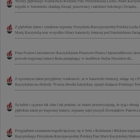
Wyrazy głębokiego współczucia Rodzinie Pary Prezydenckiej Lecha i Marii Kaczyńs
tragedii w Smoleńsku składają Zarząd, pracownicy i młodzież Szkolnego Związku...
Z głębokim żalem i smutkiem żegnamy Prezydenta Rzeczypospolitej Polskiej Lech
Marię Kaczyńską oraz wszystkie Ofiary katastrofy lotniczej pod Smoleńskiem Zarząd
Panu Posłowi Jarosławowi Kaczyńskiemu Prezesowi Prawa i Sprawiedliwości słowa
powodu tragicznej śmierci Brata pamiętający w modlitwie Stefan Niesiołowski...
Z ogromnym żalem przyjęliśmy wiadomość, że w katastrofie lotniczej, udając się 
Kaczyńskim na obchody 70-lecia zbrodni katyńskiej, zginęli działacze Polskiego To
Są ludzie i są prace tak silne i tak potężne, że śmierć przezwyciężają, że żyją i obcują
głębokim żalem po tragicznej śmierci, żegnamy najwyższych Dostojników Państwa i.
Przygnębieni rozmiarem tragedii łączymy się w bólu z Rodzinami i Bliskimi tragicz
Kaczyńskiego Prezydenta Rzeczypospolitej Polskiej Pani Marii Kaczyńskiej Małżonk