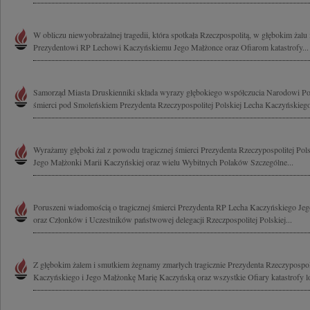
W obliczu niewyobrażalnej tragedii, która spotkała Rzeczpospolitą, w głębokim żalu
Prezydentowi RP Lechowi Kaczyńskiemu Jego Małżonce oraz Ofiarom katastrofy...
Samorząd Miasta Druskienniki składa wyrazy głębokiego współczucia Narodowi Po
śmierci pod Smoleńskiem Prezydenta Rzeczypospolitej Polskiej Lecha Kaczyńskiego
Wyrażamy głęboki żal z powodu tragicznej śmierci Prezydenta Rzeczypospolitej Pol
Jego Małżonki Marii Kaczyńskiej oraz wielu Wybitnych Polaków Szczególne...
Poruszeni wiadomością o tragicznej śmierci Prezydenta RP Lecha Kaczyńskiego Je
oraz Członków i Uczestników państwowej delegacji Rzeczpospolitej Polskiej...
Z głębokim żalem i smutkiem żegnamy zmarłych tragicznie Prezydenta Rzeczypospoli
Kaczyńskiego i Jego Małżonkę Marię Kaczyńską oraz wszystkie Ofiary katastrofy lot