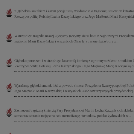
Z głębokim smutkiem i żalem przyjęliśmy wiadomość o tragicznej śmierci w katastrof
Rzeczypospolitej Polskiej Lecha Kaczyńskiego oraz Jego Małżonki Marii Kaczyńskiej
Wstrząśnięci tragedią naszej Ojczyzny łączymy się w bólu z Najbliższymi Prezyde
małżonki Marii Kaczyńskiej i wszystkich Ofiar tej strasznej katastrofy z...
Głęboko poruszeni i wstrząśnięci katastrofą lotniczą z ogromnym żalem i smutkiem
Rzeczypospolitej Polskiej Lecha Kaczyńskiego i Jego Małżonkę Marię Kaczyńską or
Wyrażamy głęboki smutek i żal z powodu śmierci Prezydenta Rzeczypospolitej Pols
Jego Małżonki Marii Kaczyńskiej i wszystkich Osób towarzyszących prezydenckiej.
Zasmuceni tragiczną śmiercią Pary Prezydenckiej Marii i Lecha Kaczyńskich składa
serce oraz starania mające na celu normalizację stosunków polsko-żydowskich w...