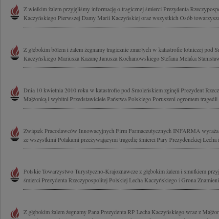
Z wielkim żalem przyjęliśmy informację o tragicznej śmierci Prezydenta Rzeczypospo
Kaczyńskiego Pierwszej Damy Marii Kaczyńskiej oraz wszystkich Osób towarzyszą
Z głębokim bólem i żalem żegnamy tragicznie zmarłych w katastrofie lotniczej pod
Kaczyńskiego Mariusza Kazanę Janusza Kochanowskiego Stefana Melaka Stanisława
Dnia 10 kwietnia 2010 roku w katastrofie pod Smoleńskiem zginęli Prezydent Rzeczy
Małżonką i wybitni Przedstawiciele Państwa Polskiego Poruszeni ogromem tragedii 
Związek Pracodawców Innowacyjnych Firm Farmaceutycznych INFARMA wyraża głęb
ze wszystkimi Polakami przeżywającymi tragedię śmierci Pary Prezydenckiej Lecha i 
Polskie Towarzystwo Turystyczno-Krajoznawcze z głębokim żalem i smutkiem przyj
śmierci Prezydenta Rzeczypospolitej Polskiej Lecha Kaczyńskiego i Grona Znamienit
Z głębokim żalem żegnamy Pana Prezydenta RP Lecha Kaczyńskiego wraz z Małżo