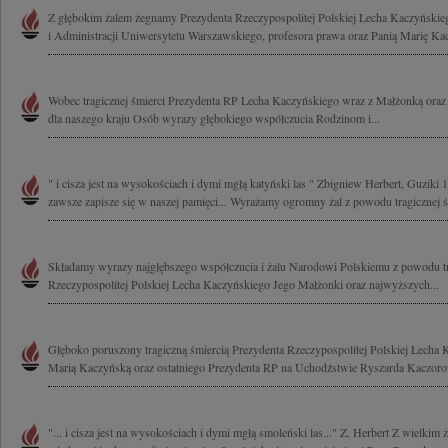
Z głębokim żalem żegnamy Prezydenta Rzeczypospolitej Polskiej Lecha Kaczyński
i Administracji Uniwersytetu Warszawskiego, profesora prawa oraz Panią Marię Kac
Wobec tragicznej śmierci Prezydenta RP Lecha Kaczyńskiego wraz z Małżonką oraz
dla naszego kraju Osób wyrazy głębokiego współczucia Rodzinom i...
" i cisza jest na wysokościach i dymi mgłą katyński las " Zbigniew Herbert, Guziki 
zawsze zapisze się w naszej pamięci... Wyrażamy ogromny żal z powodu tragicznej śm
Składamy wyrazy najgłębszego współczucia i żalu Narodowi Polskiemu z powodu tr
Rzeczypospolitej Polskiej Lecha Kaczyńskiego Jego Małżonki oraz najwyższych...
Głęboko poruszony tragiczną śmiercią Prezydenta Rzeczypospolitej Polskiej Lecha
Marią Kaczyńską oraz ostatniego Prezydenta RP na Uchodźstwie Ryszarda Kaczoro
"... i cisza jest na wysokościach i dymi mgłą smoleński las..." Z. Herbert Z wielkim