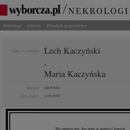
Nekrologi
Odeszli
Poradnik pogrzebowy
Lech Kaczyński
IMIĘ I NAZWISKO:
,
Maria Kaczyńska
cała Polska
REGION:
13.04.2010
DATA EMISJI:
Nie umiera ten, kto trwa w pamięci żywych