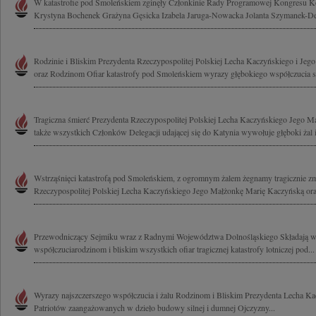
W katastrofie pod Smoleńskiem zginęły Członkinie Rady Programowej Kongresu K
Krystyna Bochenek Grażyna Gęsicka Izabela Jaruga-Nowacka Jolanta Szymanek-Der
Rodzinie i Bliskim Prezydenta Rzeczypospolitej Polskiej Lecha Kaczyńskiego i Jeg
oraz Rodzinom Ofiar katastrofy pod Smoleńskiem wyrazy głębokiego współczucia sk
Tragiczna śmierć Prezydenta Rzeczypospolitej Polskiej Lecha Kaczyńskiego Jego Ma
także wszystkich Członków Delegacji udającej się do Katynia wywołuje głęboki żal i
Wstrząśnięci katastrofą pod Smoleńskiem, z ogromnym żalem żegnamy tragicznie z
Rzeczypospolitej Polskiej Lecha Kaczyńskiego Jego Małżonkę Marię Kaczyńską ora
Przewodniczący Sejmiku wraz z Radnymi Województwa Dolnośląskiego Składają w
współczuciarodzinom i bliskim wszystkich ofiar tragicznej katastrofy lotniczej pod...
Wyrazy najszczerszego współczucia i żalu Rodzinom i Bliskim Prezydenta Lecha Ka
Patriotów zaangażowanych w dzieło budowy silnej i dumnej Ojczyzny...