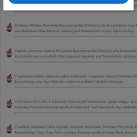
wszystkie Osoby zmarłe w tragicznym locie 10 kwietnia 2010 roku Zarząd oraz pra
Rodzinie i Bliskim Prezydenta Rzeczypospolitej Polskiej Lecha Kaczyńskiego Jego
oraz Rodzinom Ofiar katastrofy lotniczej pod Smoleńskiem wyrazy najszczerszego...
Głęboko poruszeni śmiercią Prezydenta Rzeczypospolitej Polskiej Lecha Kaczyński
Kaczyńskiej oraz wszystkich Ofiar tragicznej katastrofy pod Smoleńskiem składamy
Z ogromnym bólem i żalem przyjąłem wiadomość o tragicznej śmierci Prezydenta Rze
Kaczyńskiego oraz Jego Małżonki a także wszystkich Członków Delegacji...
10 kwietnia 2010 roku w katastrofie lotniczej pod Smoleńskiem zginęli udający się 
katyńskiej Prezydent Rzeczypospolitej Polskiej prof. Lech Kaczyński Jego Małżonka
Z wielkim smutkiem i żalem żegnamy zmarłych 10 kwietnia 2010 roku Prezydenta Rz
Kaczyńskiego i Jego Żonę Pierwszą Damę Rzeczypospolitej Polskiej Marię Kaczyńs