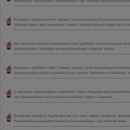
Honorowego Patrona Roku Chopinowskiego i Jego Małżonkę Marię Kaczyńską wielk
Pogrążeni w najgłębszym bólu żegnamy Lecha Kaczyńskiego Prezydenta Rzeczypospo
Małżonkę Marię a także pozostałych Członków Polskiej Delegacji udającej się na ob
Pani Marcie Kaczyńskiej-Dubienieckiej wyrazy głębokiego współczucia z powodu t
składają Dziekan i Prodziekan Kolegium Zarządzania i Finansów Szkoły...
Pogrążeni w głębokim smutku i zadumie, żegnamy: Lecha Kaczyńskiego Prezydenta 
Marię Kaczyńską wielką Przyjaciółkę Domu Artystów Weteranów w Skolimowie, pr
Z ogromnym żalem przyjęliśmy wiadomość o śmierci Prezydenta Rzeczpospolitej Po
Jego Małżonki Marii oraz Pozostałych Osób które zginęły w katastrofie...
Wstrząśnięci Narodową Tragedią łączymy się w bólu i żałobie z Rodzinami, Bliski
Prezydenta Rzeczypospolitej Polskiej Lecha Kaczyńskiego i Jego Małżonki Marii...