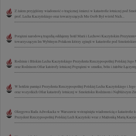
Z żalem przyjęliśmy wiadomość o tragicznej śmierci w katastrofie lotniczej pod S
prof. Lecha Kaczyńskiego oraz towarzyszących Mu Osób Był wśród Nich...
Porążeni narodową tragedią oddajemy hołd Marii i Lechowi Kaczyńskim Prezytent
towarzyszącym Im Wybitnym Polakom którzy zginęli w katastrofie pod Smoleńskiem
Rodzinie i Bliskim Lecha Kaczyńskiego Prezydenta Rzeczypospolitej Polskiej Jego
oraz Rodzinom Ofiar katstrofy lotniczej Pogrążeni w smutku, bólu i żałobie Łączymy
W hołdzie pamięci Prezydenta Rzeczypospolitej Polskiej Lecha Kaczyńskiego i Jeg
oraz wszystkich Ofiar katastrofy lotniczej w Smoleńsku Rodzinom i Najbliższym Zm
Okręgowa Rada Adwokacka w Warszawie wstrząśnięta wiadomością o katastrofie lotn
Prezydent Rzeczypospolitej Polskiej Lech Kaczyński wraz z Małżonką Marią Kaczyńs