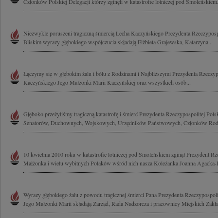
Członków Polskiej Delegacji którzy zginęli w katastrofie lotniczej pod Smoleńskiem.
Niezwykle poruszeni tragiczną śmiercią Lecha Kaczyńskiego Prezydenta Rzeczypospol
Bliskim wyrazy głębokiego współczucia składają Elżbieta Grajewska, Katarzyna...
Łączymy się w głębokim żalu i bólu z Rodzinami i Najbliższymi Prezydenta Rzeczypo
Kaczyńskiego Jego Małżonki Marii Kaczyńskiej oraz wszystkich osób...
Głęboko przeżyliśmy tragiczną katastrofę i śmierć Prezydenta Rzeczypospolitej Pols
Senatorów, Duchownych, Wojskowych, Urzędników Państwowych, Członków Rodzi
10 kwietnia 2010 roku w katastrofie lotniczej pod Smoleńskiem zginął Prezydent Rze
Małżonka i wielu wybitnych Polaków wśród nich nasza Koleżanka Joanna Agacka-I
Wyrazy głębokiego żalu z powodu tragicznej śmierci Pana Prezydenta Rzeczypospol
Jego Małżonki Marii składają Zarząd, Rada Nadzorcza i pracownicy Miejskich Zakła