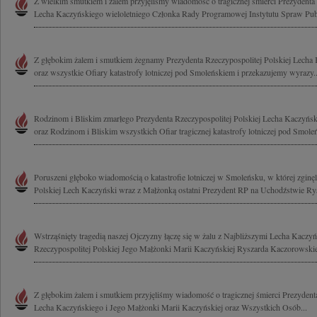
Z wielkim smutkiem i żalem przyjęliśmy wiadomość o tragicznej śmierci Prezydenta 
Lecha Kaczyńskiego wieloletniego Członka Rady Programowej Instytutu Spraw Publ
Z głębokim żalem i smutkiem żegnamy Prezydenta Rzeczypospolitej Polskiej Lech
oraz wszystkie Ofiary katastrofy lotniczej pod Smoleńskiem i przekazujemy wyrazy..
Rodzinom i Bliskim zmarłego Prezydenta Rzeczypospolitej Polskiej Lecha Kaczyńsk
oraz Rodzinom i Bliskim wszystkich Ofiar tragicznej katastrofy lotniczej pod Smole
Poruszeni głęboko wiadomością o katastrofie lotniczej w Smoleńsku, w której zginęl
Polskiej Lech Kaczyński wraz z Małżonką ostatni Prezydent RP na Uchodźstwie Rys
Wstrząśnięty tragedią naszej Ojczyzny łączę się w żalu z Najbliższymi Lecha Kaczy
Rzeczypospolitej Polskiej Jego Małżonki Marii Kaczyńskiej Ryszarda Kaczorowskie
Z głębokim żalem i smutkiem przyjęliśmy wiadomość o tragicznej śmierci Prezydenta
Lecha Kaczyńskiego i Jego Małżonki Marii Kaczyńskiej oraz Wszystkich Osób...