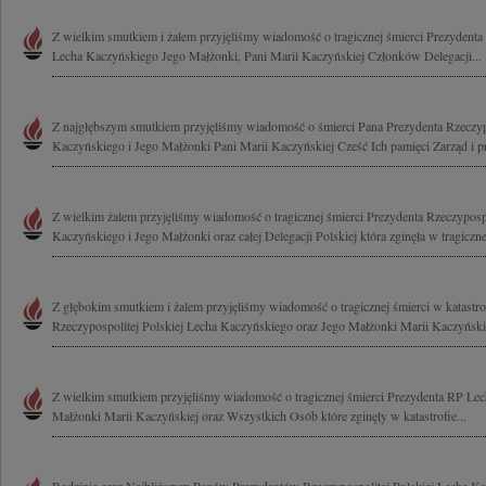
Z wielkim smutkiem i żalem przyjęliśmy wiadomość o tragicznej śmierci Prezydenta 
Lecha Kaczyńskiego Jego Małżonki, Pani Marii Kaczyńskiej Członków Delegacji...
Z najgłębszym smutkiem przyjęliśmy wiadomość o śmierci Pana Prezydenta Rzeczypo
Kaczyńskiego i Jego Małżonki Pani Marii Kaczyńskiej Cześć Ich pamięci Zarząd i p
Z wielkim żalem przyjęliśmy wiadomość o tragicznej śmierci Prezydenta Rzeczypospo
Kaczyńskiego i Jego Małżonki oraz całej Delegacji Polskiej która zginęła w tragicznej
Z głębokim smutkiem i żalem przyjęliśmy wiadomość o tragicznej śmierci w katastrof
Rzeczypospolitej Polskiej Lecha Kaczyńskiego oraz Jego Małżonki Marii Kaczyńskiej
Z wielkim smutkiem przyjęliśmy wiadomość o tragicznej śmierci Prezydenta RP Lec
Małżonki Marii Kaczyńskiej oraz Wszystkich Osób które zginęły w katastrofie...