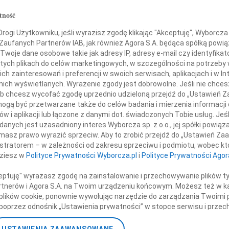
przyjęliśmy wiadomość
Eugen
tność
Z głę
o tragicznej śmierci
+ wię
ogi Użytkowniku, jeśli wyrazisz zgodę klikając "Akceptuję", Wyborcza sp
 Zaufanych Partnerów IAB, jak również Agora S.A. będąca spółką powi
NAJNOWS
enta Rzeczypospolitej Polskiej
Twoje dane osobowe takie jak adresy IP, adresy e-mail czy identyfikato
Eugen
 tych plikach do celów marketingowych, w szczególności na potrzeby 
06.0
 zainteresowań i preferencji w swoich serwisach, aplikacjach i w Int
Pana
Hube
w nich wyświetlanych. Wyrażenie zgody jest dobrowolne. Jeśli nie chce
Lucyn
 lub chcesz wycofać zgodę uprzednio udzieloną przejdź do „Ustawień
Małgo
a Kaczyńskiego
gą być przetwarzane także do celów badania i mierzenia informacji
06.0
w i aplikacji lub łączone z danymi dot. świadczonych Tobie usług. Jeś
Małgo
nych jest uzasadniony interes Wyborcza sp. z o.o., jej spółki powiąza
masz prawo wyrazić sprzeciw. Aby to zrobić przejdź do „Ustawień Z
06.0
i
istratorem – w zależności od zakresu sprzeciwu i podmiotu, wobec któ
06.0
dziesz w
Polityce Prywatności Wyborcza.pl
i
Polityce Prywatności Agor
Grzeg
Jego Małżonki
+ wię
ceptuję" wyrażasz zgodę na zainstalowanie i przechowywanie plików t
Partnerów i Agora S.A. na Twoim urządzeniu końcowym. Możesz też w ka
Pani
 plików cookie, ponownie wywołując narzędzie do zarządzania Twoimi 
poprzez odnośnik „Ustawienia prywatności” w stopce serwisu i przec
ane”. Zmiana ustawień plików cookie możliwa jest także za pomocą u
ii Kaczyńskiej