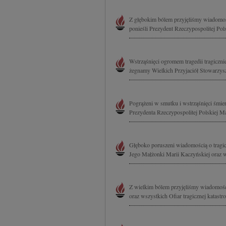
Z głębokim bólem przyjęliśmy wiadomość
ponieśli Prezydent Rzeczypospolitej Pols
Wstrząśnięci ogromem tragedii tragiczni
żegnamy Wielkich Przyjaciół Stowarzysz
Pogrążeni w smutku i wstrząśnięci śmie
Prezydenta Rzeczypospolitej Polskiej M
Głęboko poruszeni wiadomością o tragic
Jego Małżonki Marii Kaczyńskiej oraz w
Z wielkim bólem przyjęliśmy wiadomość 
oraz wszystkich Ofiar tragicznej katastr