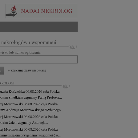
 nekrologów i wspomnień
zwisko lub numer ogłoszenia:
+ szukanie zaawansowane
KROLOGI
rzata Kościelska
06.08.2026
cała Polska
bokim smutkiem żegnamy Panią Profesor...
zej Morozowski
06.08.2026
cała Polska
my Andrzeja Morozowskiego Wybitnego...
zej Morozowski
06.08.2026
cała Polska
bokim żalem żegnamy Andrzeja...
zej Morozowski
06.08.2026
cała Polska
omnym żalem przyjęliśmy wiadomość o...