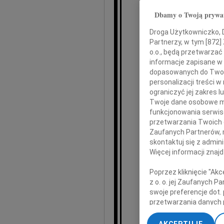
Dbamy o Twoją prywa
Droga Użytkowniczko, Dr
Partnerzy, w tym [
872
]
Prezyd
o.o., będą przetwarzać 
informacje zapisane w
dopasowanych do Twoich
personalizacji treści 
ograniczyć jej zakres
Lech
Twoje dane osobowe mo
funkcjonowania serwisó
przetwarzania Twoich da
Zaufanych Partnerów, 
skontaktuj się z admin
Więcej informacji znaj
Poprzez kliknięcie "Ak
z o. o. jej Zaufanych 
swoje preferencje dot.
przetwarzania danych 
„Ustawienia zaawansow
Mar