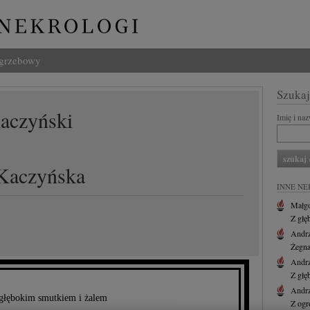
ogrzebowy
Szukaj
aczyński
Imię i na
Kaczyńska
INNE NE
Małgo
Z głę
Andr
Żegna
Andr
Z głę
Andr
głębokim smutkiem i żalem
Z ogr