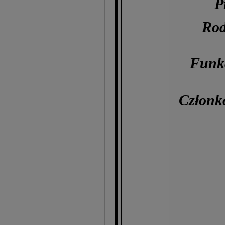
P
Rod
Funk
Członk