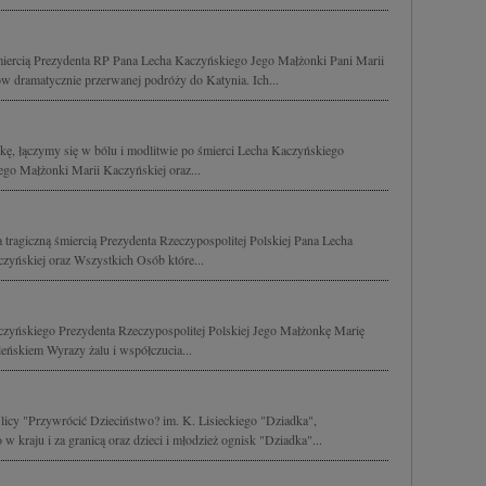
śmiercią Prezydenta RP Pana Lecha Kaczyńskiego Jego Małżonki Pani Marii
w dramatycznie przerwanej podróży do Katynia. Ich...
lskę, łączymy się w bólu i modlitwie po śmierci Lecha Kaczyńskiego
Jego Małżonki Marii Kaczyńskiej oraz...
 tragiczną śmiercią Prezydenta Rzeczypospolitej Polskiej Pana Lecha
zyńskiej oraz Wszystkich Osób które...
yńskiego Prezydenta Rzeczypospolitej Polskiej Jego Małżonkę Marię
eńskiem Wyrazy żalu i współczucia...
licy "Przywrócić Dzieciństwo? im. K. Lisieckiego "Dziadka",
kraju i za granicą oraz dzieci i młodzież ognisk "Dziadka"...