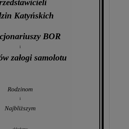
rzedstawicieli
zin Katyńskich
cjonariuszy BOR
i
ów załogi samolotu
Rodzinom
i
Najbliższym