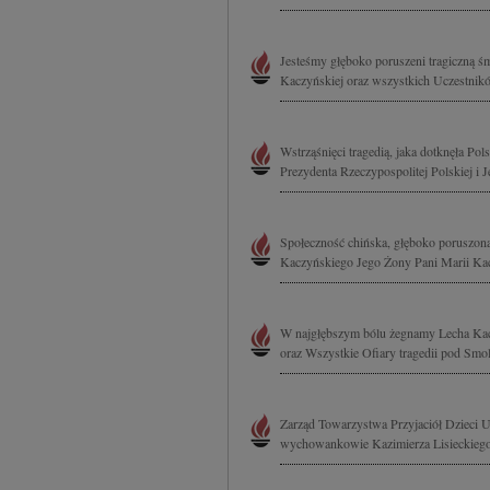
Jesteśmy głęboko poruszeni tragiczną 
Kaczyńskiej oraz wszystkich Uczestnikó
Wstrząśnięci tragedią, jaka dotknęła Po
Prezydenta Rzeczypospolitej Polskiej i 
Społeczność chińska, głęboko poruszona
Kaczyńskiego Jego Żony Pani Marii Kac
W najgłębszym bólu żegnamy Lecha Kacz
oraz Wszystkie Ofiary tragedii pod Smol
Zarząd Towarzystwa Przyjaciół Dzieci U
wychowankowie Kazimierza Lisieckiego w 