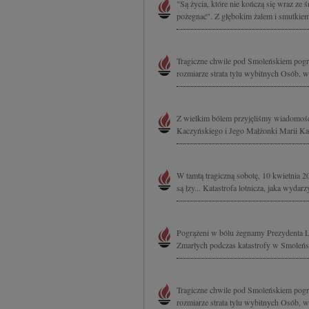
"Są życia, które nie kończą się wraz ze 
pożegnać". Z głębokim żalem i smutkiem
Tragiczne chwile pod Smoleńskiem pogr
rozmiarze strata tylu wybitnych Osób, w
Z wielkim bólem przyjęliśmy wiadomość 
Kaczyńskiego i Jego Małżonki Marii Kacz
W tamtą tragiczną sobotę, 10 kwietnia 20
są łzy... Katastrofa lotnicza, jaka wydar
Pogrążeni w bólu żegnamy Prezydenta L
Zmarłych podczas katastrofy w Smoleńsk
Tragiczne chwile pod Smoleńskiem pogr
rozmiarze strata tylu wybitnych Osób, w