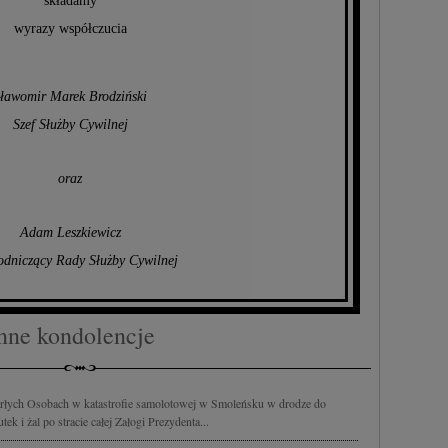
składamy
wyrazy współczucia
ławomir Marek Brodziński
Szef Służby Cywilnej
oraz
Adam Leszkiewicz
dniczący Rady Służby Cywilnej
nne kondolencje
marłych Osobach w katastrofie samolotowej w Smoleńsku w drodze do
ek i żal po stracie całej Załogi Prezydenta...