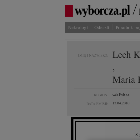
Nekrologi
Odeszli
Poradnik p
Lech K
IMIĘ I NAZWISKO:
,
Maria 
cała Polska
REGION:
13.04.2010
DATA EMISJI:
Z 