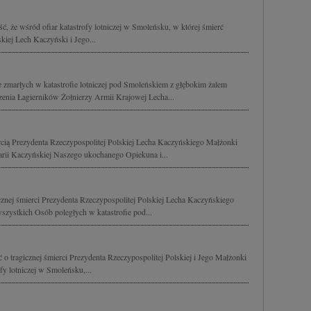
, że wśród ofiar katastrofy lotniczej w Smoleńsku, w której śmierć
kiej Lech Kaczyński i Jego...
e zmarłych w katastrofie lotniczej pod Smoleńskiem z głębokim żalem
enia Łagierników Żołnierzy Armii Krajowej Lecha...
rcią Prezydenta Rzeczypospolitej Polskiej Lecha Kaczyńskiego Małżonki
arii Kaczyńskiej Naszego ukochanego Opiekuna i...
znej śmierci Prezydenta Rzeczypospolitej Polskiej Lecha Kaczyńskiego
szystkich Osób poległych w katastrofie pod...
o tragicznej śmierci Prezydenta Rzeczypospolitej Polskiej i Jego Małżonki
ofy lotniczej w Smoleńsku,...