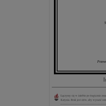
S
Przewo
I
Łączymy się w żałobie po tragicznie z
Katynia. Brak jest słów, aby wyrazić smut