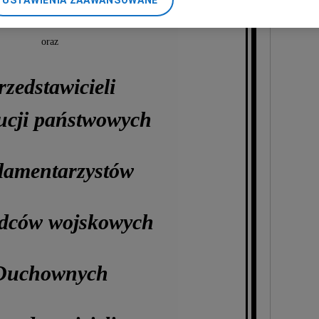
USTAWIENIA ZAAWANSOWANE
nerzy i Agora S.A. możemy przetwarzać dane osobowe w następującyc
okalizacyjnych. Aktywne skanowanie charakterystyki urządzenia do ce
cji na urządzeniu lub dostęp do nich. Spersonalizowane reklamy i tre
oraz
w i ulepszanie usług.
Lista Zaufanych Partnerów
rzedstawicieli
tucji państwowych
lamentarzystów
dców wojskowych
Duchownych