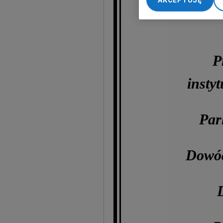
AKCEPTUJĘ
My, nasi Zaufani Part
dokładnych danych geol
Przechowywanie informa
treści, badnie odbiorcó
P
insty
Par
Dowó