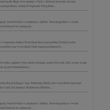
śmiercią jak długo trwa pamięć o Tych, z którymi przyszło się nam
 pożegnaliśmy zmarłych tragicznie Prezydenta...
ążyły Naród Polski w cierpieniu i żałobie. Niewiarygodna w swoim
sród których los naznaczył...
o tragicznej śmierci Prezydenta Rzeczypospolitej Polskiej Lecha
yńskiej oraz wszystkich Ofiar tragicznej katastrofy...
10 roku, najpierw było niedowierzanie, potem był szok i ból, a teraz wciąż
zyła się pod Smoleńskiem,...
echa Kaczyńskiego i Jego Małżonkę Marię oraz wszystkich tragicznie
u Cześć Ich pamięci! Rodzinom i Bliskim...
ążyły Naród Polski w cierpieniu i żałobie. Niewiarygodna w swoim
śród których los naznaczył...