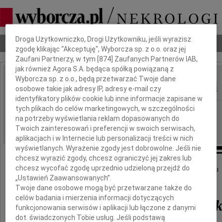
Dbamy o Twoją prywatność
Droga Użytkowniczko, Drogi Użytkowniku, jeśli wyrazisz
Nekrologi
Odeszli
Poradnik pogrzebowy
zgodę klikając "Akceptuję", Wyborcza sp. z o.o. oraz jej
Zaufani Partnerzy, w tym [
874
] Zaufanych Partnerów IAB,
jak również Agora S.A. będąca spółką powiązaną z
Wyborcza sp. z o.o., będą przetwarzać Twoje dane
Władysław Barcikowski
IMIĘ I NAZWISKO:
osobowe takie jak adresy IP, adresy e-mail czy
identyfikatory plików cookie lub inne informacje zapisane w
tych plikach do celów marketingowych, w szczególności
Poznań
REGION:
na potrzeby wyświetlania reklam dopasowanych do
03.04.2015
DATA EMISJI:
Twoich zainteresowań i preferencji w swoich serwisach,
aplikacjach i w Internecie lub personalizacji treści w nich
wyświetlanych. Wyrażenie zgody jest dobrowolne. Jeśli nie
chcesz wyrazić zgody, chcesz ograniczyć jej zakres lub
chcesz wycofać zgodę uprzednio udzieloną przejdź do
Z żalem informujemy, że 25 marca 2015 roku
„Ustawień Zaawansowanych”.
zmarł w wieku 99 lat
Twoje dane osobowe mogą być przetwarzane także do
celów badania i mierzenia informacji dotyczących
Władysław Barcikowsk
funkcjonowania serwisów i aplikacji lub łączone z danymi
dot. świadczonych Tobie usług. Jeśli podstawą