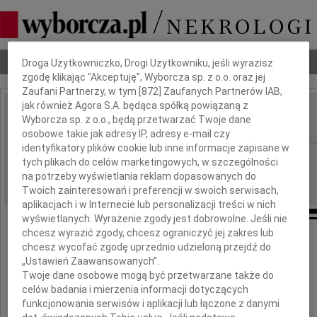
Dbamy o Twoją prywatność
Nekrologi
Odeszli
Poradnik pogrzebowy
Droga Użytkowniczko, Drogi Użytkowniku, jeśli wyrazisz
zgodę klikając "Akceptuję", Wyborcza sp. z o.o. oraz jej
Zaufani Partnerzy, w tym [
872
] Zaufanych Partnerów IAB,
jak również Agora S.A. będąca spółką powiązaną z
Elżbieta Hornung
Wyborcza sp. z o.o., będą przetwarzać Twoje dane
IMIĘ I NAZWISKO:
osobowe takie jak adresy IP, adresy e-mail czy
identyfikatory plików cookie lub inne informacje zapisane w
Poznań
REGION:
tych plikach do celów marketingowych, w szczególności
na potrzeby wyświetlania reklam dopasowanych do
31.03.2015
DATA EMISJI:
Twoich zainteresowań i preferencji w swoich serwisach,
aplikacjach i w Internecie lub personalizacji treści w nich
wyświetlanych. Wyrażenie zgody jest dobrowolne. Jeśli nie
chcesz wyrazić zgody, chcesz ograniczyć jej zakres lub
chcesz wycofać zgodę uprzednio udzieloną przejdź do
Z głębokim żalem zawiadamiamy,
„Ustawień Zaawansowanych”.
że dnia 28 marca 2015 roku odeszła od nas
Twoje dane osobowe mogą być przetwarzane także do
celów badania i mierzenia informacji dotyczących
funkcjonowania serwisów i aplikacji lub łączone z danymi