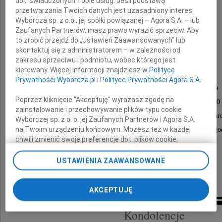
dot. świadczonych Tobie usług. Jeśli podstawą
przetwarzania Twoich danych jest uzasadniony interes
Wyborcza sp. z o.o., jej spółki powiązanej – Agora S.A. – lub
Zaufanych Partnerów, masz prawo wyrazić sprzeciw. Aby
to zrobić przejdź do „Ustawień Zaawansowanych” lub
skontaktuj się z administratorem – w zależności od
Elżbieta Hornung
zakresu sprzeciwu i podmiotu, wobec którego jest
kierowany. Więcej informacji znajdziesz w
Polityce
Prywatności Wyborcza.pl
i
Polityce Prywatności Agora S.A.
Msza święta pogrzebowa zostanie odprawiona
Poprzez kliknięcie "Akceptuję" wyrażasz zgodę na
w środę 1 kwietnia 2015 roku o godzinie 18.30
zainstalowanie i przechowywanie plików typu cookie
w kościele pw. Najświętszej Bogarodzicy Maryi, os. Star
Wyborczej sp. z o. o. jej Zaufanych Partnerów i Agora S.A.
na Twoim urządzeniu końcowym. Możesz też w każdej
Pogrzeb odbędzie się w czwartek 2 kwietnia 2015 roku o go
na Cmentarzu Junikowskim.
chwili zmienić swoje preferencje dot. plików cookie,
ponownie wywołując narzędzie do zarządzania Twoimi
preferencjami dot. przetwarzania danych poprzez
USTAWIENIA ZAAWANSOWANE
W smutku pogrążona
odnośnik „Ustawienia prywatności” w stopce serwisu i
rodzina
przechodząc do sekcji „Ustawienia zaawansowane”.
Zmiana ustawień plików cookie możliwa jest także za
AKCEPTUJĘ
pomocą ustawień przeglądarki.
Kondolencje
My, nasi Zaufani Partnerzy i Agora S.A. możemy