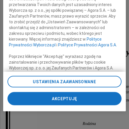
przetwarzania Twoich danych jest uzasadniony interes
Wyborcza sp. z o.o., jej spółki powiązanej – Agora S.A. – lub
Zaufanych Partnerów, masz prawo wyrazić sprzeciw. Aby
to zrobić przejdź do „Ustawień Zaawansowanych” lub
skontaktuj się z administratorem – w zależności od
zakresu sprzeciwu i podmiotu, wobec którego jest
lekarz medycyny
kierowany. Więcej informacji znajdziesz w
Polityce
Prywatności Wyborcza.pl
i
Polityce Prywatności Agora S.A.
Stanisław Gorzałczan
Poprzez kliknięcie "Akceptuję" wyrażasz zgodę na
zainstalowanie i przechowywanie plików typu cookie
Wyborczej sp. z o. o. jej Zaufanych Partnerów i Agora S.A.
na Twoim urządzeniu końcowym. Możesz też w każdej
Msza święta odprawiona zostanie
chwili zmienić swoje preferencje dot. plików cookie,
dnia 31 marca 2015 roku o godzinie 17.00
USTAWIENIA ZAAWANSOWANE
ponownie wywołując narzędzie do zarządzania Twoimi
w kościele pod wezwaniem św. Rodziny na ul. Królowej Koro
preferencjami dot. przetwarzania danych poprzez
Pogrzeb odbędzie się dnia 1 kwietnia 2015 roku o godzi
odnośnik „Ustawienia prywatności” w stopce serwisu i
AKCEPTUJĘ
w kaplicy głównej na Cmentarzu Centralnym w Szcze
przechodząc do sekcji „Ustawienia zaawansowane”.
Zmiana ustawień plików cookie możliwa jest także za
pomocą ustawień przeglądarki.
Rodzina
My, nasi Zaufani Partnerzy i Agora S.A. możemy