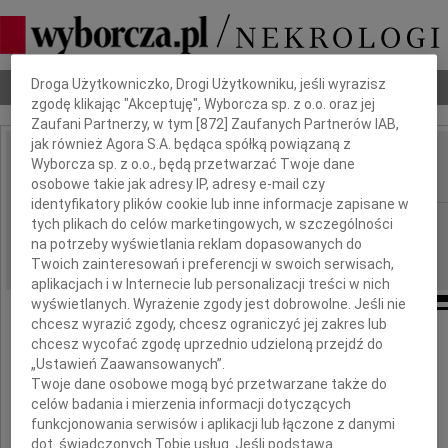
Dbamy o Twoją prywatność
Droga Użytkowniczko, Drogi Użytkowniku, jeśli wyrazisz
Nekrologi
Odeszli
Poradnik pogrzebowy
zgodę klikając "Akceptuję", Wyborcza sp. z o.o. oraz jej
Zaufani Partnerzy, w tym [
872
] Zaufanych Partnerów IAB,
jak również Agora S.A. będąca spółką powiązaną z
Stanisław Gorzałczany
Wyborcza sp. z o.o., będą przetwarzać Twoje dane
IMIĘ I NAZWISKO:
osobowe takie jak adresy IP, adresy e-mail czy
identyfikatory plików cookie lub inne informacje zapisane w
Szczecin
REGION:
tych plikach do celów marketingowych, w szczególności
na potrzeby wyświetlania reklam dopasowanych do
31.03.2015
DATA EMISJI:
Twoich zainteresowań i preferencji w swoich serwisach,
aplikacjach i w Internecie lub personalizacji treści w nich
wyświetlanych. Wyrażenie zgody jest dobrowolne. Jeśli nie
chcesz wyrazić zgody, chcesz ograniczyć jej zakres lub
chcesz wycofać zgodę uprzednio udzieloną przejdź do
„Ustawień Zaawansowanych”.
Z głębokim żalem zawiadamiamy,
Twoje dane osobowe mogą być przetwarzane także do
celów badania i mierzenia informacji dotyczących
że w dniu 26 marca 2015 roku zmarł
funkcjonowania serwisów i aplikacji lub łączone z danymi
dot. świadczonych Tobie usług. Jeśli podstawą