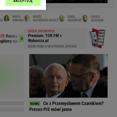
AKCEPTUJĘ
l sp. z o.o., jej
Zielona Góra
ić swoje preferencje
arzania danych poprzez
MAGAZYNY
MARTA
MIŁOSZ
DANIEL
ŁUKASZ
ych”. Zmiana ustawień
SKI
KORYCKA
WIATROWSKI-BUJACZ
MAIKOWSKI
JACHIMIAK
syny
Kuchnia
OFERTA SUBSKRYPCJI
a
Wysokie Obcasy
Premium: TOK FM +
Polska firma sponsorem FC Porto! "Nie
Quiz geografic
ach:
Wyborcza.pl
gliśmy nie wykorzystać okazji"
państwa na G. Polegn
y
 celów identyfikacji.
MOCNE MEDIA W DUO PAKIECIE. SPRAWDŹ
omiar reklam i treści,
rynarka
enka za 29zł
zula
 wide
y
to
kim obcasie
Co z Przemysławem Czarnkiem?
Prezes PiS mówi jasno