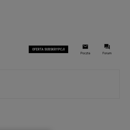
 IOS
Gazeta.pl na Facebooku
OFERTA SUBSKRYPCJI
Poczta
Forum
ZA
WYDARZENIA GOSPODARCZE
LOKALNE
Białystok
Bielsko-Biała
stki
Bydgoszcz
moda
Częstochowa
uże buty
Gorzów Wielkopolski
ecka
Katowice