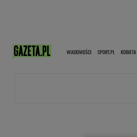
Poczta - Logowanie
Pobierz 
WIADOMOŚCI
SPORT.PL
KOBIETA
DZIECKO
KOBIETA
KULTURA
NEX
WIADOMOŚCI
SPORT
G.PL
Skoki narciarskie
Haps.pl
Ekstraklasa
Wiadomości ze świata
Bundesliga
Sport wiadomości
Liga Mistrzów
Horoskop
Liga Europy
Papież Franiszek
Koszykówka