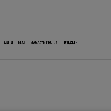
aplikację Gazeta - Android
Pobierz aplikację Gazeta -
MOTO
NEXT
MAGAZYN PROJEKT
WIĘCEJ
T
PLOTEK
SPORT.PL
HOROSKOPY
WEEKEND
TOK FM
WYBORC
ROZRYWKA
ŻYCIE I STYL
Gwiazdy Mundialu
Fryzury
Plotek
Makijaż
Gry online
Magia - Ciekawo
Historie
Wiadomości - 
WAGs
Sposób na za d
Anna Lewandowska
Gorączka u dzi