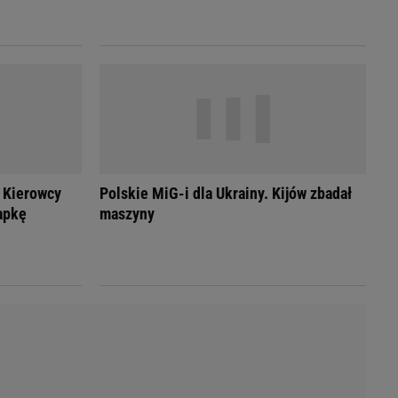
LED
 Kierowcy
Polskie MiG-i dla Ukrainy. Kijów zbadał
apkę
maszyny
du
Rodzina
łodnych
Wakacje
Sennik