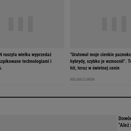
 ruszyła wielka wyprzedaż
"Uratował moje cienkie paznokc
szpikowane technologiami i
hybrydy, szybko je wzmocnił". T
%
hit, teraz w świetnej cenie
REKLAMA CLARENA
Dowód
"Ależ 