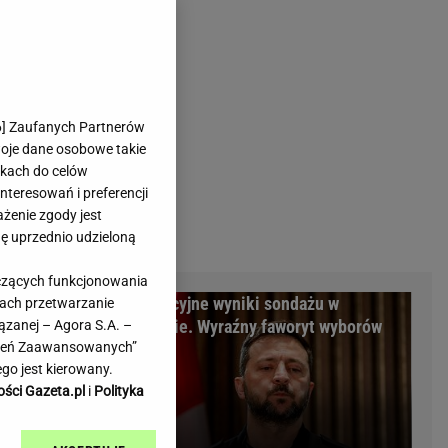
rmienia
Gliwice
Kielce
hodowe
Kraków
Lublin
Łódź
6
] Zaufanych Partnerów
woje dane osobowe takie
Olsztyn
likach do celów
Opole
teresowań i preferencji
e
Płock
ażenie zgody jest
we
Poznań
dę uprzednio udzieloną
Radom
yczących funkcjonowania
Rzeszów
m Warszawy.
Sensacyjne wyniki sondażu w
kach przetwarzanie
inowe
Sosnowiec
minalni
Ukrainie. Wyraźny faworyt wyborów
ązanej – Agora S.A. –
inowe
Szczecin
awień Zaawansowanych”
Melo Radio
Toruń
go jest kierowany.
Trójmiasto
ości Gazeta.pl
i
Polityka
Warszawa
Wrocław