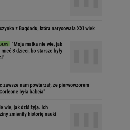
czynka z Bagdadu, która narysowała XXI wiek
"Moja matka nie wie, jak
t mieć 3 dzieci, bo starsze były
ci"
ec zawsze nam powtarzał, że pierwowzorem
Corleone była babcia"
ie wie, jak dziś żyją. Ich
iny zmieniły historię nauki