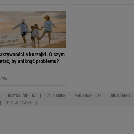
aktywności a kurzajki. O czym
ętać, by uniknąć problemu?
CYJNY
ROSYJSKI ŻOŁNIERZ
CZARNOGÓRA
MARTA NAWROCKA
NIKOLA GRBIĆ
PERFUMY DAMSKIE