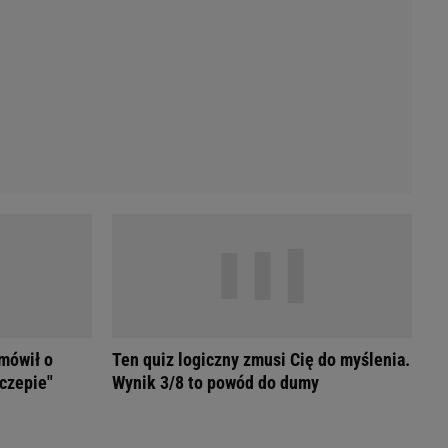
Przetargi
Licytacje komornicze
Komputery Forum
Alkomat online
Kalkulator opłacalności LPG
Przelicznik cm na cale i stopy
Kalkulator momentu obrotowego
Kalkulator mocy
Kalkulator zużycia paliwa
Kalkulator rozmiaru opon
Przelicznik mile na kilometry
 mówił o
Ten quiz logiczny zmusi Cię do myślenia.
czepie"
Wynik 3/8 to powód do dumy