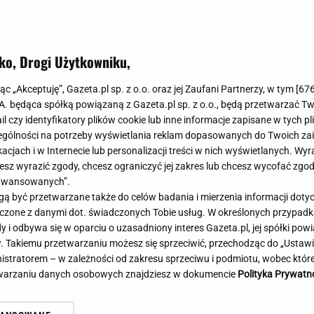
Meghan Markle
Krzesełka do ka
Magda Gessler
Łóżka dla dzieci
Barbara Kurdej-Szatan
Foteliki samoc
ko, Drogi Użytkowniku,
Księżna Kate
Przepisy
Porady
Jak zrobić?
jąc „Akceptuję”, Gazeta.pl sp. z o.o. oraz jej Zaufani Partnerzy, w tym [
67
.A. będąca spółką powiązaną z Gazeta.pl sp. z o.o., będą przetwarzać T
Na czasie
Grzyby
ail czy identyfikatory plików cookie lub inne informacje zapisane w tych p
Memy
Koronawirus
gólności na potrzeby wyświetlania reklam dopasowanych do Twoich zain
Radio Zet
Porady - Zdrowi
acjach i w Internecie lub personalizacji treści w nich wyświetlanych. Wyr
Radio Pogoda
Sukienki jeanso
cesz wyrazić zgody, chcesz ograniczyć jej zakres lub chcesz wycofać zgo
Radio internetowe
Torebki worki
aawansowanych”.
 być przetwarzane także do celów badania i mierzenia informacji dot
Rock Radio
Życzenia
e zarządzenie Tuska. W tle sześć
Brutalny atak w centru
 łączone z danymi dot. świadczonych Tobie usług. W określonych przypad
Złote Przeboje
Życzenia urodz
isterstw
Napastnika szukają kry
i odbywa się w oparciu o uzasadniony interes Gazeta.pl, jej spółki powi
Chillizet - radio internetowe
Życzenia imien
. Takiemu przetwarzaniu możesz się sprzeciwić, przechodząc do „Ust
Podcasty
Newsy, plotki - 
nistratorem – w zależności od zakresu sprzeciwu i podmiotu, wobec które
E-booki - Audiobooki
Lifestyle
etwarzaniu danych osobowych znajdziesz w dokumencie
Polityka Prywatn
Planeta.pl
Co obejrzeć