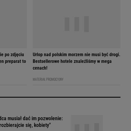
ie po zdjęciu
Urlop nad polskim morzem nie musi być drogi.
en preparat to
Bestsellerowe hotele znaleźliśmy w mega
cenach!
MATERIAŁ PROMOCYJNY
ca musiał dać im pozwolenie:
rozbierajcie się, kobiety"