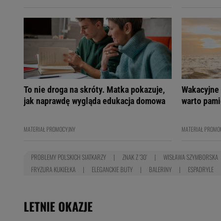
To nie droga na skróty. Matka pokazuje,
Wakacyjne 
jak naprawdę wygląda edukacja domowa
warto pami
MATERIAŁ PROMOCYJNY
MATERIAŁ PROMO
PROBLEMY POLSKICH SIATKARZY
ZNAK Z '30'
WISŁAWA SZYMBORSKA
FRYZURA KUKIEŁKA
ELEGANCKIE BUTY
BALERINY
ESPADRYLE
LETNIE OKAZJE