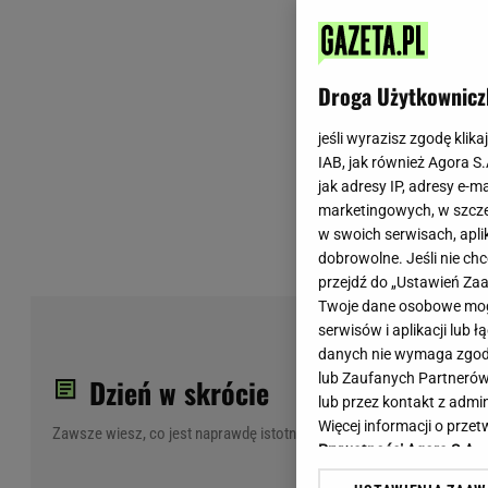
Wiadomości z Polski
Tenis
Plotki na topie
Sporty Walki
Niedziela handlowa
Siatkówka
Droga Użytkownicz
Informacje na bieżąco
PlusLiga
Metro Warszawa
Lekkoatletyka
jeśli wyrazisz zgodę klika
IAB, jak również Agora S
Duży Format
Kolarstwo
jak adresy IP, adresy e-m
Pogoda Warszawa
Bieganie
marketingowych, w szcze
Pogoda Kraków
Trening - ćwiczenia
w swoich serwisach, aplik
Pogoda Gdańsk
Ćwiczenia
dobrowolne. Jeśli nie ch
Pogoda Poznań
Dieta - Odżywianie
przejdź do „Ustawień Z
Twoje dane osobowe mogą
Pogoda Wrocław
Jak schudnąć?
Now
serwisów i aplikacji lub
Gazeta na X
Sport - Fitness
min
danych nie wymaga zgody 
Fitness
lub Zaufanych Partnerów
Dzień w skrócie
F1 - Formuła 1
lub przez kontakt z admi
Więcej informacji o prz
Zawsze wiesz, co jest naprawdę istotne
Prywatności Agora S.A.