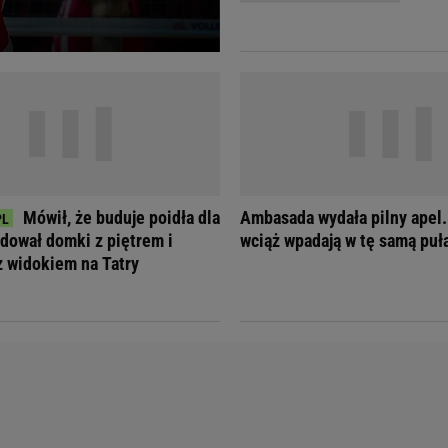
Telewizor LG O
Mówił, że buduje poidła dla
Ambasada wydała pilny apel.
dował domki z piętrem i
wciąż wpadają w tę samą puł
 widokiem na Tatry
Doda
Kalkulator Poro
Magda Gessler
Kalendarz dni p
Agnieszka Woźniak-Starak
Kalendarz ciąży