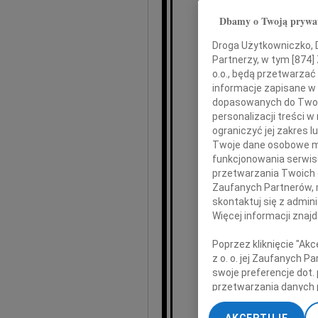
Dbamy o Twoją prywa
Andr
Droga Użytkowniczko, Dr
Sekretarza Ra
Partnerzy, w tym [
874
]
o.o., będą przetwarzać 
wielkiego nas
informacje zapisane w
budowę
dopasowanych do Twoich
w Ka
personalizacji treści 
oraz wytrwałe dążenie d
ograniczyć jej zakres
Panie Mi
Twoje dane osobowe mo
funkcjonowania serwisó
przetwarzania Twoich da
Zaufanych Partnerów, 
skontaktuj się z admin
Więcej informacji znaj
składamy
Poprzez kliknięcie "Ak
z o. o. jej Zaufanych 
W imieni
swoje preferencje dot.
przetwarzania danych 
„Ustawienia zaawansow