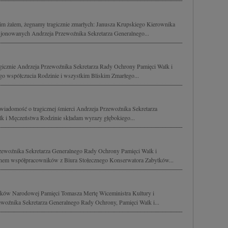
im żalem, żegnamy tragicznie zmarłych: Janusza Krupskiego Kierownika
jonowanych Andrzeja Przewoźnika Sekretarza Generalnego...
gicznie Andrzeja Przewoźnika Sekretarza Rady Ochrony Pamięci Walk i
 współczucia Rodzinie i wszystkim Bliskim Zmarłego...
wiadomość o tragicznej śmierci Andrzeja Przewoźnika Sekretarza
k i Męczeństwa Rodzinie składam wyrazy głębokiego...
zewoźnika Sekretarza Generalnego Rady Ochrony Pamięci Walk i
em współpracowników z Biura Stołecznego Konserwatora Zabytków...
ów Narodowej Pamięci Tomasza Mertę Wiceministra Kultury i
oźnika Sekretarza Generalnego Rady Ochrony, Pamięci Walk i...