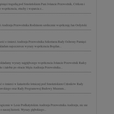
śnięci tragedią pod Smoleńskiem Pani Jolancie Przewoźnik, Córkom i
 współczucia, otuchy i wsparcia z...
i Andrzeja Przewoźnika Rodzinom serdecznie współczuję Jan Ordyński
ość o śmierci Andrzeja Przewoźnika Sekretarza Rady Ochrony Pamięci
kładam najszczersze wyrazy współczucia Bogdan...
 składamy wyrazy najgłębszego współczucia Jolancie Przewoźnik Radcy
u i żałobie po stracie Męża Andrzeja Przewoźnika...
ć o śmierci w katastrofie lotniczej pod Smoleńskiem Członków Rady
zawskiego oraz Rady Programowej Budowy Muzeum...
gicznie w Lesie Podkatyńskim Andrzeja Przewoźnika Andrzeju, nic nie
 naszej historii. Wyrazy głębokiego...