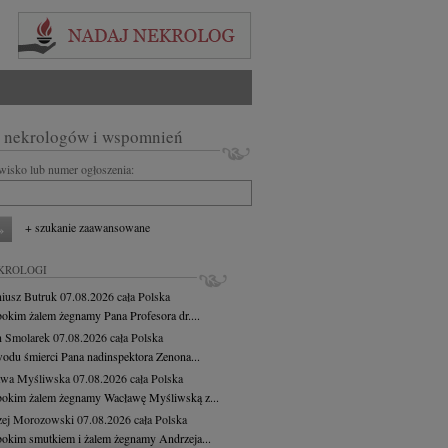
 nekrologów i wspomnień
zwisko lub numer ogłoszenia:
+ szukanie zaawansowane
KROLOGI
iusz Butruk
07.08.2026
cała Polska
bokim żalem żegnamy Pana Profesora dr....
 Smolarek
07.08.2026
cała Polska
odu śmierci Pana nadinspektora Zenona...
awa Myśliwska
07.08.2026
cała Polska
bokim żalem żegnamy Wacławę Myśliwską z...
zej Morozowski
07.08.2026
cała Polska
bokim smutkiem i żalem żegnamy Andrzeja...