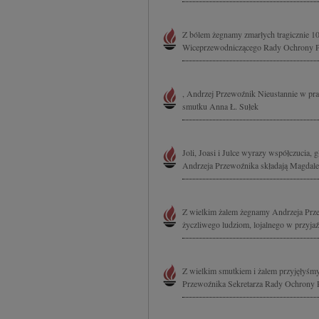
Z bólem żegnamy zmarłych tragicznie 1
Wiceprzewodniczącego Rady Ochrony Pa
, Andrzej Przewoźnik Nieustannie w prac
smutku Anna Ł. Sułek
Joli, Joasi i Julce wyrazy współczucia, 
Andrzeja Przewoźnika składają Magdalen
Z wielkim żalem żegnamy Andrzeja Prze
życzliwego ludziom, lojalnego w przyja
Z wielkim smutkiem i żalem przyjęłyśmy 
Przewoźnika Sekretarza Rady Ochrony P