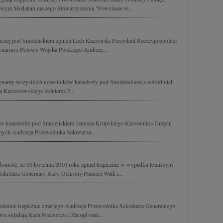
wym Medalem naszego Stowarzyszenia "Powstanie w...
tniczej pod Smoleńskiem zginęli Lech Kaczyński Prezydent Rzeczypospolitej
dynariusz Polowy Wojska Polskiego Andrzej...
gnamy wszystkich uczestników katastrofy pod Smoleńskiem a wśród nich
a Kaczorowskiego żołnierza 2...
h w katastrofie pod Smoleńskiem Janusza Krupskiego Kierownika Urzędu
ch Andrzeja Przewoźnika Sekretarza...
mość, że 10 kwietnia 2010 roku zginął tragicznie w wypadku lotniczym
kretarz Generalny Rady Ochrony Pamięci Walk i...
odzinie tragicznie zmarłego Andrzeja Przewoźnika Sekretarza Generalnego
 składają Rada Nadzorcza i Zarząd oraz...