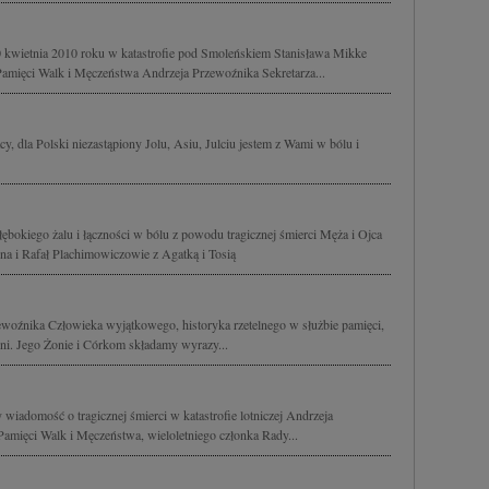
0 kwietnia 2010 roku w katastrofie pod Smoleńskiem Stanisława Mikke
mięci Walk i Męczeństwa Andrzeja Przewoźnika Sekretarza...
y, dla Polski niezastąpiony Jolu, Asiu, Julciu jestem z Wami w bólu i
głębokiego żalu i łączności w bólu z powodu tragicznej śmierci Męża i Ojca
a i Rafał Plachimowiczowie z Agatką i Tosią
woźnika Człowieka wyjątkowego, historyka rzetelnego w służbie pamięci,
źni. Jego Żonie i Córkom składamy wyrazy...
wiadomość o tragicznej śmierci w katastrofie lotniczej Andrzeja
amięci Walk i Męczeństwa, wieloletniego członka Rady...