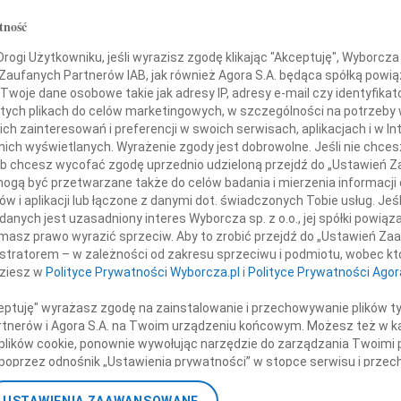
07.0
tność
zeja Przewoźnika
Monic
+ wię
ogi Użytkowniku, jeśli wyrazisz zgodę klikając "Akceptuję", Wyborcza sp
dy Ochrony Pamięci Walk i Męczeństwa
 Zaufanych Partnerów IAB, jak również Agora S.A. będąca spółką powi
NAJNOWS
Twoje dane osobowe takie jak adresy IP, adresy e-mail czy identyfikato
zego Przyjaciela, któremu zawdzięczamy
07.0
 tych plikach do celów marketingowych, w szczególności na potrzeby 
 polskich Cmentarzy Wojennych
07.0
 zainteresowań i preferencji w swoich serwisach, aplikacjach i w Int
tyniu, Charkowie i Miednoje
Jacek
w nich wyświetlanych. Wyrażenie zgody jest dobrowolne. Jeśli nie chce
o wyjaśnienia całej prawdy o zbrodni katyńskiej.
Małgo
 lub chcesz wycofać zgodę uprzednio udzieloną przejdź do „Ustawień
Marek
nistrze, bardzo Panu dziękujemy.
gą być przetwarzane także do celów badania i mierzenia informacji
Jerzy
w i aplikacji lub łączone z danymi dot. świadczonych Tobie usług. Jeś
Asia
nych jest uzasadniony interes Wyborcza sp. z o.o., jej spółki powiąza
Żonie i Córkom
masz prawo wyrazić sprzeciw. Aby to zrobić przejdź do „Ustawień Z
07.0
istratorem – w zależności od zakresu sprzeciwu i podmiotu, wobec któ
Eugen
dziesz w
Polityce Prywatności Wyborcza.pl
i
Polityce Prywatności Agor
Kryst
 wyrazy głębokiego współczucia.
+ wię
ceptuję" wyrażasz zgodę na zainstalowanie i przechowywanie plików t
Partnerów i Agora S.A. na Twoim urządzeniu końcowym. Możesz też w ka
u społeczności Rodzin Katyńskich
 plików cookie, ponownie wywołując narzędzie do zarządzania Twoimi 
poprzez odnośnik „Ustawienia prywatności” w stopce serwisu i przec
ane”. Zmiana ustawień plików cookie możliwa jest także za pomocą u
Rada i Zarząd