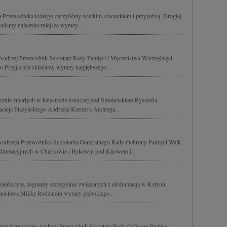
Przewoźnika którego darzyliśmy wielkim szacunkiem i przyjaźnią. Drogiej
ładamy najserdeczniejsze wyrazy...
e Andrzej Przewoźnik Sekretarz Rady Pamięci i Męczeństwa Wstrząśnięci
o Przyjaciela składamy wyrazy najgłębszego...
cznie zmarłych w katastrofie lotniczej pod Smoleńskiem Ryszarda
ieja Płażyńskiego Andrzeja Kremera Andrzeja...
Andrzeja Przewoźnika Sekretarza Generalnego Rady Ochrony Pamięci Walk
kshumacyjnych w Charkowie i Bykowni pod Kijowem i...
Smoleńskiem, żegnamy szczególnie związanych z ekshumacją w Katyniu
anisława Mikke Rodzinom wyrazy głębokiego...
zginął tragicznie Andrzej Przewoźnik Sekretarz Rady Ochrony Pamięci