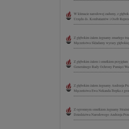
W klimacie narodowej zadumy, z głębok
Urzędu ds. Kombatantów i Osób Repres
Z głębokim żalem żegnamy zmarłego tra
Męczeństwa Składamy wyrazy głębokiego
Z głębokim żalem i smutkiem przyjęłam 
Generalnego Rady Ochrony Pamięci Wal
Z głębokim żalem żegnamy Andrzeja Pr
Męczeństwa Ewa Nekanda-Trepka z gron
Z ogromnym smutkiem żegnamy Strażnik
Dziedzictwa Narodowego Andrzeja Przew