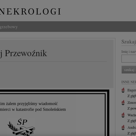
ogrzebowy
Szukaj
j Przewoźnik
Imię i na
INNE NE
Eugen
Z głę
Zenon
kim żalem przyjęliśmy wiadomość
Z pow
śmierci w katastrofie pod Smoleńskiem
Wacł
Z głę
Andr
Z głę