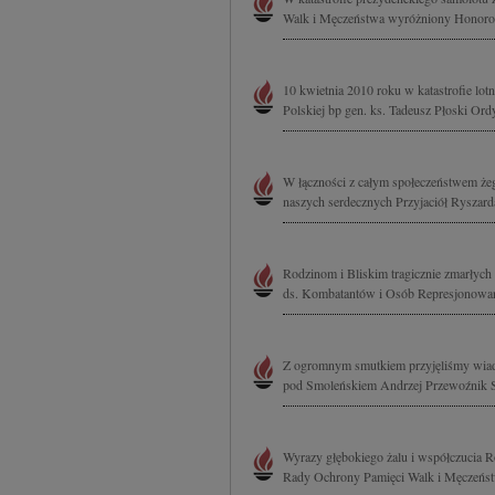
Walk i Męczeństwa wyróżniony Honoro
10 kwietnia 2010 roku w katastrofie lo
Polskiej bp gen. ks. Tadeusz Płoski Or
W łączności z całym społeczeństwem że
naszych serdecznych Przyjaciół Ryszard
Rodzinom i Bliskim tragicznie zmarłyc
ds. Kombatantów i Osób Represjonowany
Z ogromnym smutkiem przyjęliśmy wiado
pod Smoleńskiem Andrzej Przewoźnik Se
Wyrazy głębokiego żalu i współczucia R
Rady Ochrony Pamięci Walk i Męczeństwa