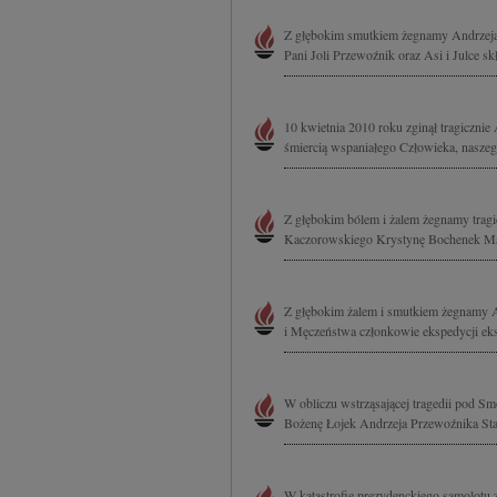
Z głębokim smutkiem żegnamy Andrzeja 
Pani Joli Przewoźnik oraz Asi i Julce sk
10 kwietnia 2010 roku zginął tragiczni
śmiercią wspaniałego Człowieka, naszeg
Z głębokim bólem i żalem żegnamy tragi
Kaczorowskiego Krystynę Bochenek Mac
Z głębokim żalem i smutkiem żegnamy 
i Męczeństwa członkowie ekspedycji e
W obliczu wstrząsającej tragedii pod 
Bożenę Łojek Andrzeja Przewoźnika St
W katastrofie prezydenckiego samolotu 