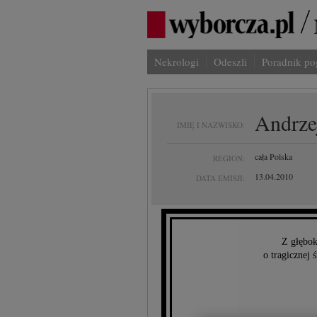
Nekrologi
Odeszli
Poradnik p
Andrze
IMIĘ I NAZWISKO:
cała Polska
REGION:
13.04.2010
DATA EMISJI:
Z głębo
o tragicznej 