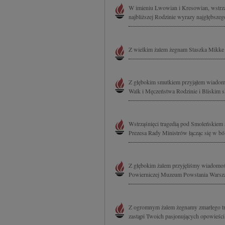
W imieniu Lwowian i Kresowian, wstrzą
najbliższej Rodzinie wyrazy najgłębszego
Z wielkim żalem żegnam Staszka Mikke 
Z głębokim smutkiem przyjąłem wiadom
Walk i Męczeństwa Rodzinie i Bliskim s
Wstrząśnięci tragedią pod Smoleńskiem
Prezesa Rady Ministrów łącząc się w ból
Z głębokim żalem przyjęliśmy wiadomoś
Powierniczej Muzeum Powstania Wars
Z ogromnym żalem żegnamy zmarłego tra
zastąpi Twoich pasjonujących opowieści o