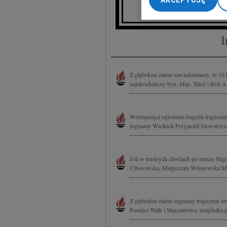
AKCEPTUJĘ
F
My, nasi Zaufani Part
dokładnych danych geol
Przechowywanie informa
I
treści, badnie odbiorcó
Z głębokim żalem zawiadamiamy, że 10 
najukochańszy Syn, Mąż, Tatuś i Brat A
Wstrząśnięci ogromem tragedii tragiczni
żegnamy Wielkich Przyjaciół Stowarzysz
Joli w trudnych chwilach po stracie Mę
Ciborowska, Małgorzata Wiśniewska M
Z głębokim żalem żegnamy tragicznie z
Pamięci Walk i Męczeństwa, urzędnika p