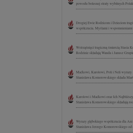
powodu bolesnej straty wybitnych Polakó
Drogiej Ewie Rodzicom i Dzieciom trag
współczucia. Myślami i wspomnieniami j
Wstrząśnięci tragiczną śmiercią Stasia
Rodzinie składają Wanda i Janusz Grupi
Maćkowi, Karolowi, Poli i Neli wyrazy 
Stanisława Komorowskiego składa Marta
Karolowi i Maćkowi oraz Ich Najbliższy
Stanisława Komorowskiego składają ro
Wyrazy głębokiego współczucia dla Ani i
Stanisława Jerzego Komorowskiego od c