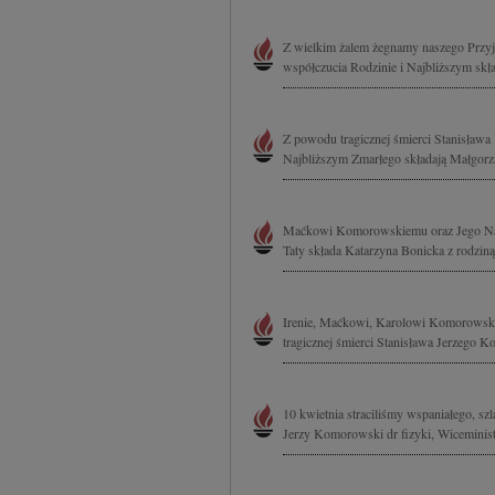
Z wielkim żalem żegnamy naszego Przyj
współczucia Rodzinie i Najbliższym skł
Z powodu tragicznej śmierci Stanisław
Najbliższym Zmarłego składają Małgorzat
Maćkowi Komorowskiemu oraz Jego Najb
Taty składa Katarzyna Bonicka z rodziną
Irenie, Maćkowi, Karolowi Komorowski
tragicznej śmierci Stanisława Jerzego K
10 kwietnia straciliśmy wspaniałego, sz
Jerzy Komorowski dr fizyki, Wiceminis