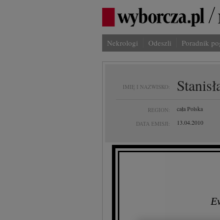
Nekrologi
Odeszli
Poradnik p
Stanis
IMIĘ I NAZWISKO:
cała Polska
REGION:
13.04.2010
DATA EMISJI:
E