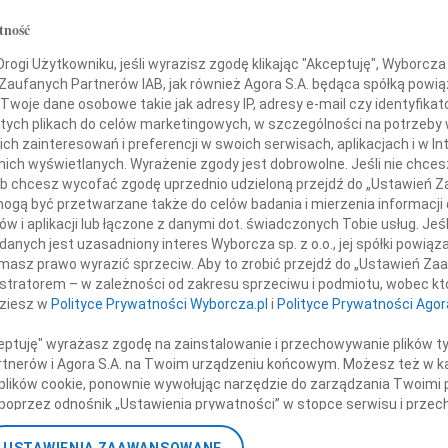
Wacł
tność
Z głę
wodu tragicznej śmierci Męża
+ wię
ogi Użytkowniku, jeśli wyrazisz zgodę klikając "Akceptuję", Wyborcza sp
 Zaufanych Partnerów IAB, jak również Agora S.A. będąca spółką powi
NAJNOWS
nisława Jerzego
Twoje dane osobowe takie jak adresy IP, adresy e-mail czy identyfikato
07.0
 tych plikach do celów marketingowych, w szczególności na potrzeby 
Andrz
omorowskiego
 zainteresowań i preferencji w swoich serwisach, aplikacjach i w Int
Andrz
w nich wyświetlanych. Wyrażenie zgody jest dobrowolne. Jeśli nie chce
Ameli
 lub chcesz wycofać zgodę uprzednio udzieloną przejdź do „Ustawień
Jan M
gą być przetwarzane także do celów badania i mierzenia informacji
ersze wyrazy współczucia składa
Andr
w i aplikacji lub łączone z danymi dot. świadczonych Tobie usług. Jeś
Grzeg
nych jest uzasadniony interes Wyborcza sp. z o.o., jej spółki powiąza
masz prawo wyrazić sprzeciw. Aby to zrobić przejdź do „Ustawień Z
Maria
istratorem – w zależności od zakresu sprzeciwu i podmiotu, wobec któ
Maria
Małgorzata Kornet Pauli
dziesz w
Polityce Prywatności Wyborcza.pl
i
Polityce Prywatności Agor
Toma
+ wię
ceptuję" wyrażasz zgodę na zainstalowanie i przechowywanie plików t
Partnerów i Agora S.A. na Twoim urządzeniu końcowym. Możesz też w ka
 myślami i sercem jestem z Toba
 plików cookie, ponownie wywołując narzędzie do zarządzania Twoimi 
poprzez odnośnik „Ustawienia prywatności” w stopce serwisu i przec
ane”. Zmiana ustawień plików cookie możliwa jest także za pomocą u