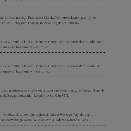
znej śmierci naszego Przyjaciela Staszka Komorowskiego łączymy się w
 Karolem, Jerzykiem i Majką Tadeusz i Agata Szumowscy
zy się w smutku i bólu z Panem dr. Henrykiem Komorowskim skarbnikiem
zmarłego tragicznie w katastrofie...
zy się w smutku i bólu z Panem dr. Henrykiem Komorowskim skarbnikiem
zmarłego tragicznie w katastrofie...
zy najgłębszego współczucia i żalu z powodu tragicznej śmierci Syna dr.
ają Zarząd, koleżanki i koledzy z Oddziału SITK...
i współczucia z powodu tragicznej śmierci Waszego Taty, dobrego i
o Komorowskiego Kasia, Wilejka, Wiola, Adam i Konrad (BONO)