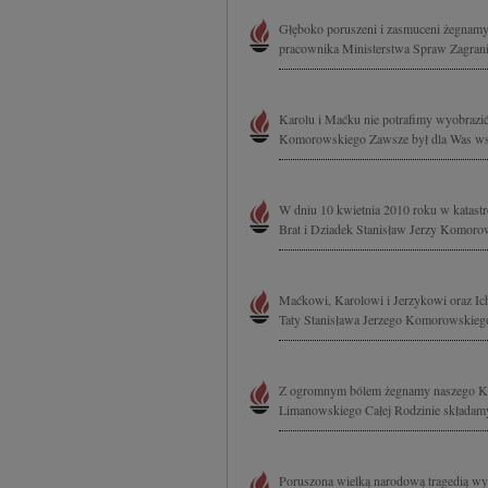
Głęboko poruszeni i zasmuceni żegnamy
pracownika Ministerstwa Spraw Zagranic
Karolu i Maćku nie potrafimy wyobrazić s
Komorowskiego Zawsze był dla Was wspa
W dniu 10 kwietnia 2010 roku w katastr
Brat i Dziadek Stanisław Jerzy Komorows
Maćkowi, Karolowi i Jerzykowi oraz Ic
Taty Stanisława Jerzego Komorowskiego 
Z ogromnym bólem żegnamy naszego Kol
Limanowskiego Całej Rodzinie składamy
Poruszona wielką narodową tragedią wy