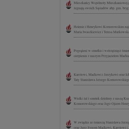
Mieszkańcy Wspólnoty Mieszkaniowej p
żegnają swoich Sąsiadów abp. gen. br
Helenie i Henrykowi Komorowskim najs
Maria Iwaszkiewicz i Teresa Markowsk
Pogrążeni w smutku i wstrząśnięci śmier
cierpieniu z naszym Przyjacielem Maćk
Karolowi, Maćkowi i Jerzykowi oraz Ic
Taty Stanisława Jerzego Komorowskiego
Wielki żal i smutek dzielimy z naszą K
Komorowskiego oraz Jego Ojcem Henryk
W związku ze śmiercią Stanisława Jerz
oraz Jego Synom Maćkowi, Karolowi i