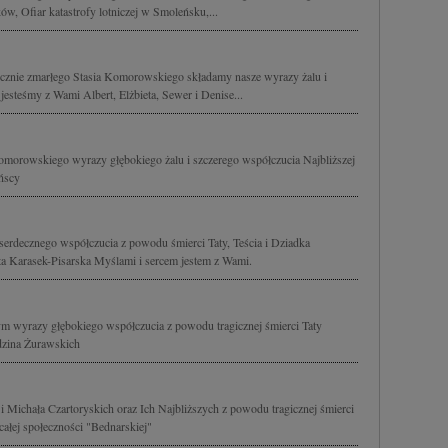
w, Ofiar katastrofy lotniczej w Smoleńsku,...
icznie zmarłego Stasia Komorowskiego składamy nasze wyrazy żalu i
esteśmy z Wami Albert, Elżbieta, Sewer i Denise...
 Komorowskiego wyrazy głębokiego żalu i szczerego współczucia Najbliższej
ńscy
serdecznego współczucia z powodu śmierci Taty, Teścia i Dziadka
 Karasek-Pisarska Myślami i sercem jestem z Wami.
m wyrazy głębokiego współczucia z powodu tragicznej śmierci Taty
dzina Żurawskich
 Michała Czartoryskich oraz Ich Najbliższych z powodu tragicznej śmierci
ałej społeczności "Bednarskiej"