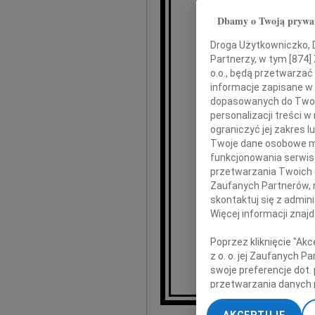
Dbamy o Twoją prywa
z po
Droga Użytkowniczko, Dr
Partnerzy, w tym [
874
]
Sta
o.o., będą przetwarzać 
informacje zapisane w
K
dopasowanych do Twoich
personalizacji treści 
ograniczyć jej zakres
Twoje dane osobowe mo
Najszcz
funkcjonowania serwisó
przetwarzania Twoich da
Zaufanych Partnerów, 
skontaktuj się z admin
Więcej informacji znaj
Poprzez kliknięcie "Ak
z o. o. jej Zaufanych 
Ewuniu,
swoje preferencje dot.
przetwarzania danych 
„Ustawienia zaawansow