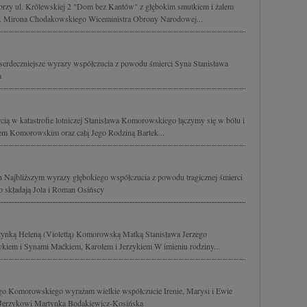
rzy ul. Królewskiej 2 "Dom bez Kantów" z głębokim smutkiem i żalem
yg. Mirona Chodakowskiego Wiceministra Obrony Narodowej...
erdeczniejsze wyrazy współczucia z powodu śmierci Syna Stanisława
a
cią w katastrofie lotniczej Stanisława Komorowskiego łączymy się w bólu i
iem Komorowskim oraz całą Jego Rodziną Bartek...
h Najbliższym wyrazy głębokiego współczucia z powodu tragicznej śmierci
 składają Jola i Roman Osińscy
uzynką Heleną (Violettą) Komorowską Matką Stanisława Jerzego
iem i Synami Maćkiem, Karolem i Jerzykiem W imieniu rodziny...
ego Komorowskiego wyrażam wielkie współczucie Irenie, Marysi i Ewie
 Jerzykowi Martynka Bodakiewicz-Kosińska