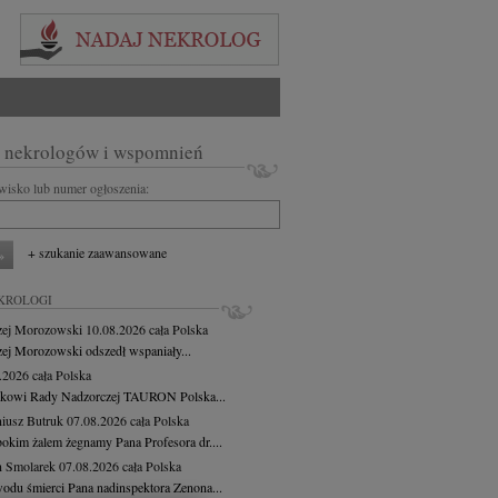
 nekrologów i wspomnień
zwisko lub numer ogłoszenia:
+ szukanie zaawansowane
KROLOGI
zej Morozowski
10.08.2026
cała Polska
ej Morozowski odszedł wspaniały...
8.2026
cała Polska
kowi Rady Nadzorczej TAURON Polska...
iusz Butruk
07.08.2026
cała Polska
bokim żalem żegnamy Pana Profesora dr....
 Smolarek
07.08.2026
cała Polska
odu śmierci Pana nadinspektora Zenona...