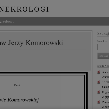
ogrzebowy
Szukaj
ław Jerzy Komorowski
Imię i na
INNE NE
Andr
Andrz
10.0
Pani
Człon
Eugen
Z głę
wie Komorowskiej
Zenon
Z pow