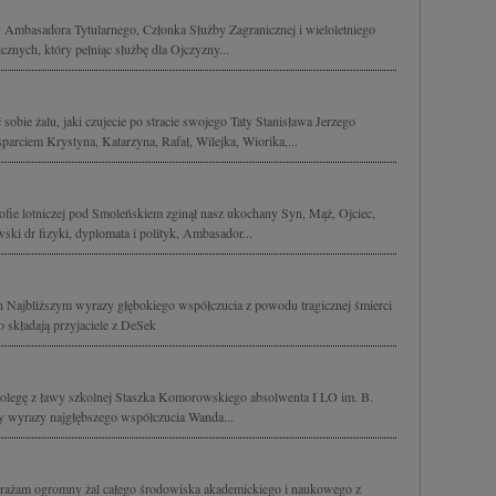
 Ambasadora Tytularnego, Członka Służby Zagranicznej i wieloletniego
znych, który pełniąc służbę dla Ojczyzny...
obie żalu, jaki czujecie po stracie swojego Taty Stanisława Jerzego
rciem Krystyna, Katarzyna, Rafał, Wilejka, Wiorika,...
ofie lotniczej pod Smoleńskiem zginął nasz ukochany Syn, Mąż, Ojciec,
ki dr fizyki, dyplomata i polityk, Ambasador...
h Najbliższym wyrazy głębokiego współczucia z powodu tragicznej śmierci
składają przyjaciele z DeSek
egę z ławy szkolnej Staszka Komorowskiego absolwenta I LO im. B.
 wyrazy najgłębszego współczucia Wanda...
rażam ogromny żal całego środowiska akademickiego i naukowego z