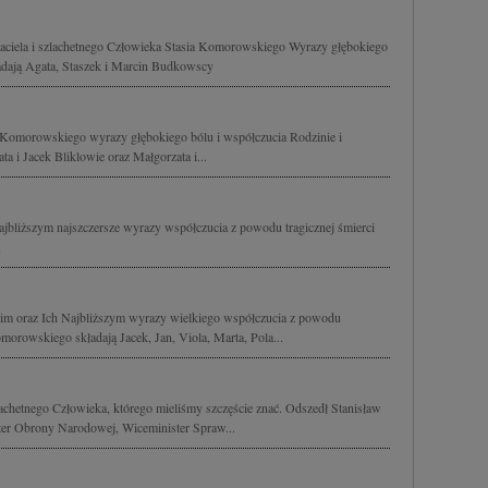
aciela i szlachetnego Człowieka Stasia Komorowskiego Wyrazy głębokiego
adają Agata, Staszek i Marcin Budkowscy
a Komorowskiego wyrazy głębokiego bólu i współczucia Rodzinie i
a i Jacek Bliklowie oraz Małgorzata i...
liższym najszczersze wyrazy współczucia z powodu tragicznej śmierci
m oraz Ich Najbliższym wyrazy wielkiego współczucia z powodu
omorowskiego składają Jacek, Jan, Viola, Marta, Pola...
lachetnego Człowieka, którego mieliśmy szczęście znać. Odszedł Stanisław
ter Obrony Narodowej, Wiceminister Spraw...